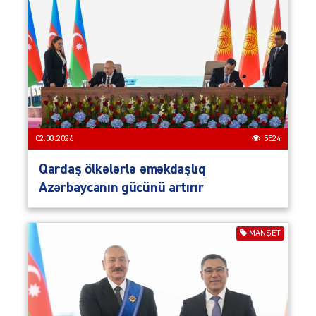
02.08.2026
5524
Qardaş ölkələrlə əməkdaşlıq
Azərbaycanın gücünü artırır
MANŞET