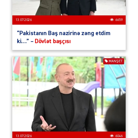
13.07.2026
6659
“Pakistanın Baş nazirinə zəng etdim
ki…” –
Dövlət başçısı
MANŞET
13.07.2026
6046