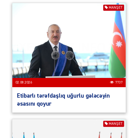
MANŞET
02.08.2026
7737
Etibarlı tərəfdaşlıq uğurlu gələcəyin
əsasını qoyur
MANŞET