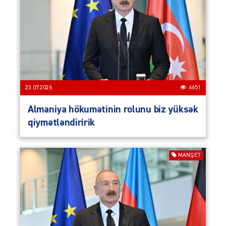
23.07.2026
6651
Almaniya hökumətinin rolunu biz yüksək
qiymətləndiririk
MANŞET