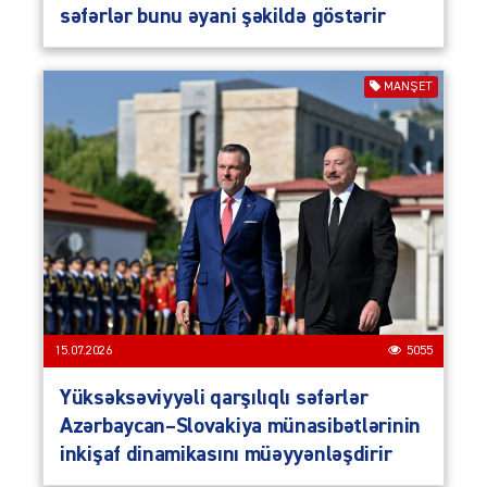
səfərlər bunu əyani şəkildə göstərir
MANŞET
15.07.2026
5055
Yüksəksəviyyəli qarşılıqlı səfərlər
Azərbaycan–Slovakiya münasibətlərinin
inkişaf dinamikasını müəyyənləşdirir