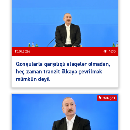
15.07.2026
4635
Qonşularla qarşılıqlı əlaqələr olmadan,
heç zaman tranzit ölkəyə çevrilmək
mümkün deyil
MANŞET