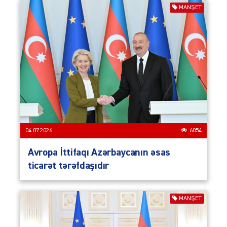
MANŞET
04.07.2026
6054
Avropa İttifaqı Azərbaycanın əsas
ticarət tərəfdaşıdır
MANŞET