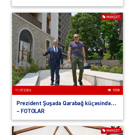
MANŞET
11.07.2026
5558
Prezident Şuşada Qarabağ küçəsində…
– FOTOLAR
MANŞET