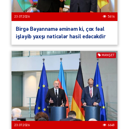
23.07.2026
5614
Birgə Bəyannamə əminəm ki, çox fəal
işləyib yaxşı nəticələr hasil edəcəkdir
MANŞET
23.07.2026
6648