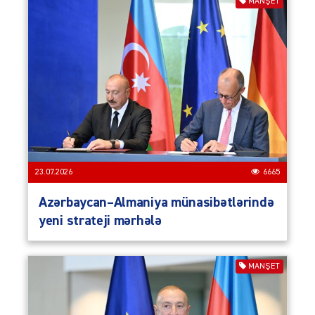
MANŞET
23.07.2026
6665
Azərbaycan–Almaniya münasibətlərində
yeni strateji mərhələ
MANŞET