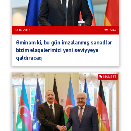
23.07.2026
6647
Əminəm ki, bu gün imzalanmış sənədlər
bizim əlaqələrimizi yeni səviyyəyə
qaldıracaq
MANŞET