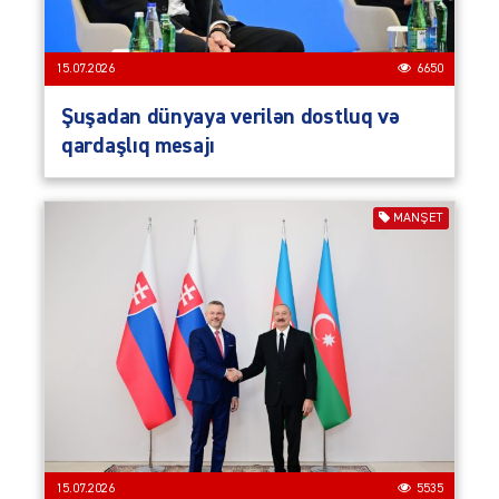
15.07.2026
6650
Şuşadan dünyaya verilən dostluq və
qardaşlıq mesajı
MANŞET
15.07.2026
5535