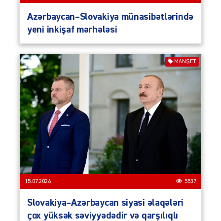
Azərbaycan–Slovakiya münasibətlərində
yeni inkişaf mərhələsi
MANŞET
15.07.2026
5537
Slovakiya–Azərbaycan siyasi əlaqələri
çox yüksək səviyyədədir və qarşılıqlı