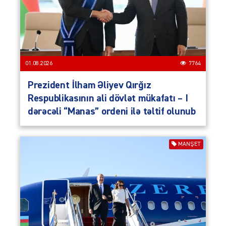
01.08.2026
7764
Prezident İlham Əliyev Qırğız
Respublikasının ali dövlət mükafatı – I
dərəcəli “Manas” ordeni ilə təltif olunub
MANŞET