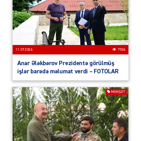
11.07.2026
7504
Anar Ələkbərov Prezidentə görülmüş
işlər barədə məlumat verdi – FOTOLAR
MANŞET