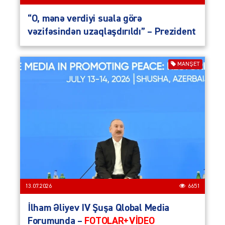
“O, mənə verdiyi suala görə
vəzifəsindən uzaqlaşdırıldı” – Prezident
MANŞET
13.07.2026
6651
İlham Əliyev IV Şuşa Qlobal Media
Forumunda –
FOTOLAR+VİDEO