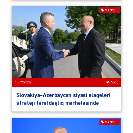
MANŞET
15.07.2026
5535
Slovakiya–Azərbaycan siyasi əlaqələri
strateji tərəfdaşlıq mərhələsində
MANŞET