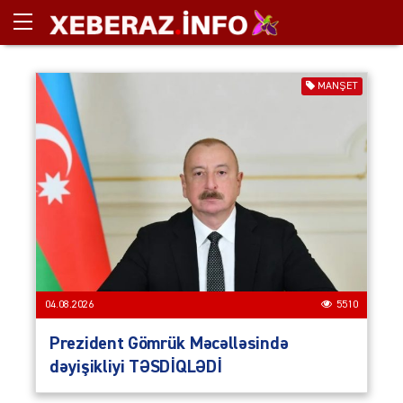
MANŞET
04.08.2026
5510
Prezident Gömrük Məcəlləsində
dəyişikliyi TƏSDİQLƏDİ