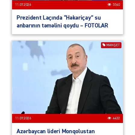
11.07.2026
5540
Prezident Laçında “Həkəriçay” su
anbarının təməlini qoydu – FOTOLAR
MANŞET
11.07.2026
4432
Azərbaycan lideri Monqolustan