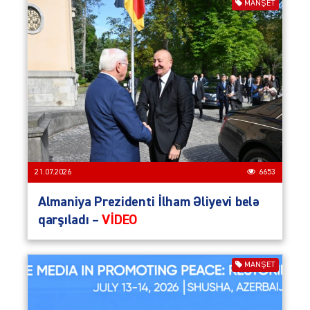
MANŞET
21.07.2026
6653
Almaniya Prezidenti İlham Əliyevi belə
qarşıladı –
VİDEO
MANŞET