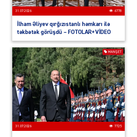
31.07.2026
6778
İlham Əliyev qırğızıstanlı həmkarı ilə
təkbətək görüşdü – FOTOLAR+VİDEO
MANŞET
31.07.2026
7725