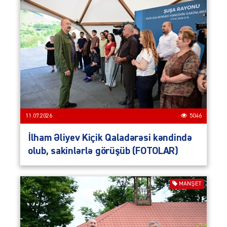
11.07.2026
5046
İlham Əliyev Kiçik Qaladərəsi kəndində
olub, sakinlərlə görüşüb (FOTOLAR)
MANŞET