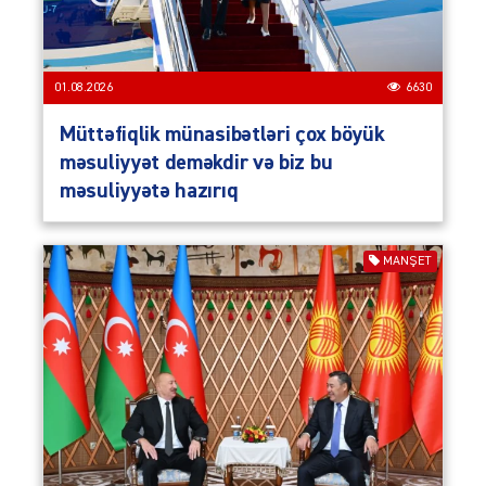
01.08.2026
6630
Müttəfiqlik münasibətləri çox böyük
məsuliyyət deməkdir və biz bu
məsuliyyətə hazırıq
MANŞET