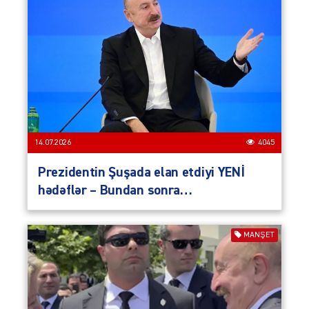
14.07.2026
4045
Prezidentin Şuşada elan etdiyi YENİ
hədəflər – Bundan sonra…
MANŞET