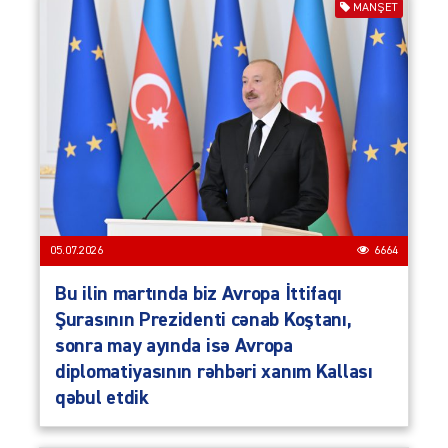
MANŞET
05.07.2026
6664
Bu ilin martında biz Avropa İttifaqı
Şurasının Prezidenti cənab Koştanı,
sonra may ayında isə Avropa
diplomatiyasının rəhbəri xanım Kallası
qəbul etdik