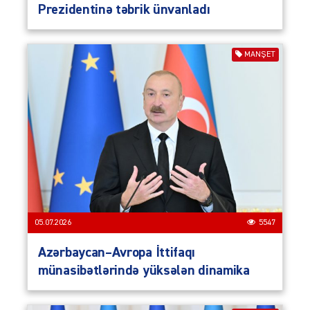
Prezidentinə təbrik ünvanladı
MANŞET
05.07.2026
5547
Azərbaycan–Avropa İttifaqı
münasibətlərində yüksələn dinamika