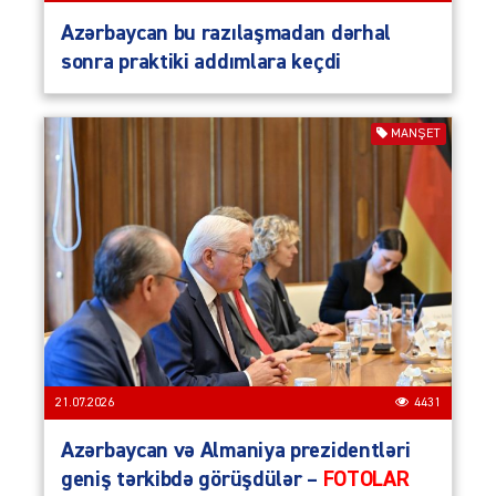
Azərbaycan bu razılaşmadan dərhal
sonra praktiki addımlara keçdi
MANŞET
21.07.2026
4431
Azərbaycan və Almaniya prezidentləri
geniş tərkibdə görüşdülər –
FOTOLAR