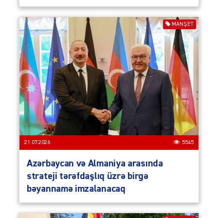
MANŞET
21.07.2026
5545
Azərbaycan və Almaniya arasında
strateji tərəfdaşlıq üzrə birgə
bəyannamə imzalanacaq