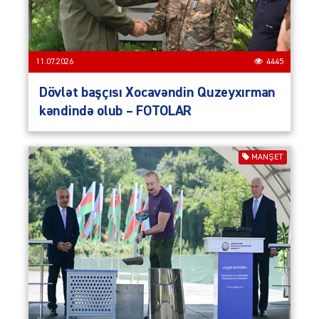
11.07.2026
4445
Dövlət başçısı Xocavəndin Quzeyxırman
kəndində olub – FOTOLAR
MANŞET