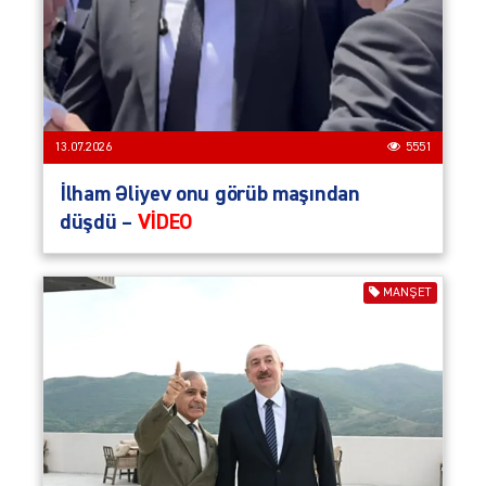
13.07.2026
5551
İlham Əliyev onu görüb maşından
düşdü –
VİDEO
MANŞET