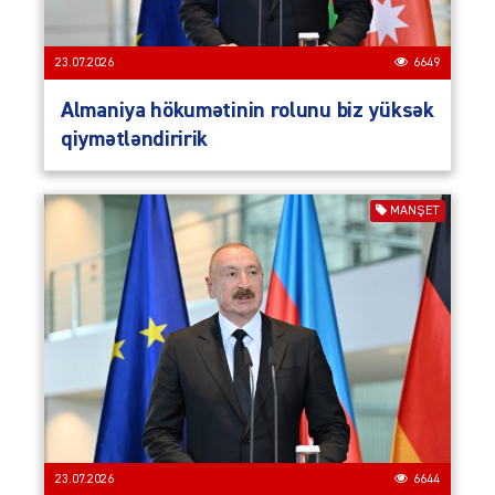
23.07.2026
6649
Almaniya hökumətinin rolunu biz yüksək
qiymətləndiririk
MANŞET
23.07.2026
6644