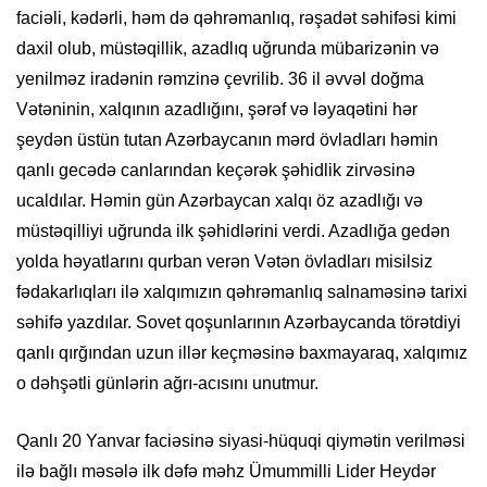
faciəli, kədərli, həm də qəhrəmanlıq, rəşadət səhifəsi kimi
daxil olub, müstəqillik, azadlıq uğrunda mübarizənin və
yenilməz iradənin rəmzinə çevrilib. 36 il əvvəl doğma
Vətəninin, xalqının azadlığını, şərəf və ləyaqətini hər
şeydən üstün tutan Azərbaycanın mərd övladları həmin
qanlı gecədə canlarından keçərək şəhidlik zirvəsinə
ucaldılar. Həmin gün Azərbaycan xalqı öz azadlığı və
müstəqilliyi uğrunda ilk şəhidlərini verdi. Azadlığa gedən
yolda həyatlarını qurban verən Vətən övladları misilsiz
fədakarlıqları ilə xalqımızın qəhrəmanlıq salnaməsinə tarixi
səhifə yazdılar. Sovet qoşunlarının Azərbaycanda törətdiyi
qanlı qırğından uzun illər keçməsinə baxmayaraq, xalqımız
o dəhşətli günlərin ağrı-acısını unutmur.
Qanlı 20 Yanvar faciəsinə siyasi-hüquqi qiymətin verilməsi
ilə bağlı məsələ ilk dəfə məhz Ümummilli Lider Heydər