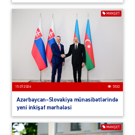
MANŞET
15.07.2026
5532
Azərbaycan–Slovakiya münasibətlərində
yeni inkişaf mərhələsi
MANŞET