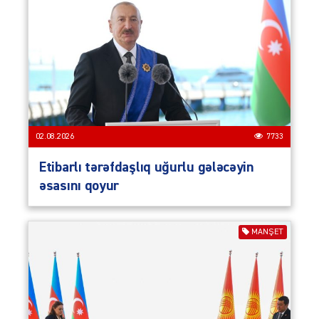
02.08.2026
7733
Etibarlı tərəfdaşlıq uğurlu gələcəyin
əsasını qoyur
MANŞET