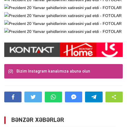
Bizim Instagram kanalımıza abunə olun
BƏNZƏR XƏBƏRLƏR