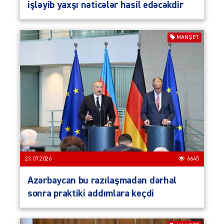
işləyib yaxşı nəticələr hasil edəcəkdir
MANŞET
23.07.2026
6645
Azərbaycan bu razılaşmadan dərhal
sonra praktiki addımlara keçdi