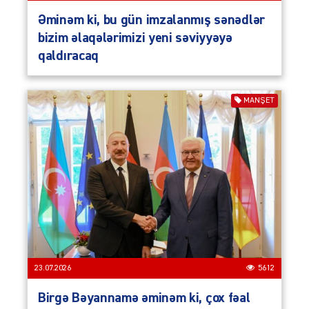
Əminəm ki, bu gün imzalanmış sənədlər
bizim əlaqələrimizi yeni səviyyəyə
qaldıracaq
MANŞET
23.07.2026
5612
Birgə Bəyannamə əminəm ki, çox fəal