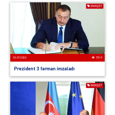
MANŞET
30.07.2026
5519
Prezident 3 fərman imzaladı
MANŞET