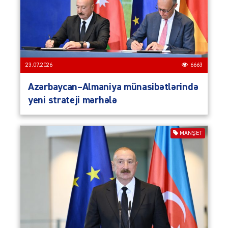
23.07.2026
6663
Azərbaycan–Almaniya münasibətlərində
yeni strateji mərhələ
MANŞET