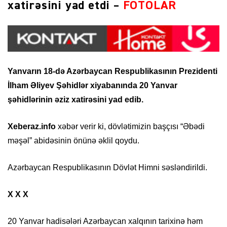
xatirəsini yad etdi –
FOTOLAR
Yanvarın 18-də Azərbaycan Respublikasının Prezidenti
İlham Əliyev Şəhidlər xiyabanında 20 Yanvar
şəhidlərinin əziz xatirəsini yad edib.
Xeberaz.info
xəbər verir ki, dövlətimizin başçısı “Əbədi
məşəl” abidəsinin önünə əklil qoydu.
Azərbaycan Respublikasının Dövlət Himni səsləndirildi.
X X X
20 Yanvar hadisələri Azərbaycan xalqının tarixinə həm