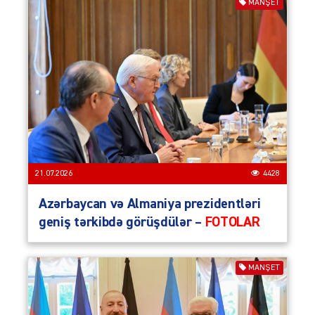
MANŞET
21.07.2026
4428
Azərbaycan və Almaniya prezidentləri
geniş tərkibdə görüşdülər –
FOTOLAR
MANŞET