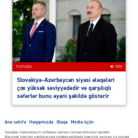
15.07.2026
5533
Slovakiya–Azərbaycan siyasi əlaqələri
çox yüksək səviyyədədir və qarşılıqlı
səfərlər bunu əyani şəkildə göstərir
Ana səhifə
Haqqımızda
Əlaqə
Media üçün
Saytdakı materialların istifadəsi zamanı istinad edilməsi vacibdir.
Məlumat internet səhifələrində istifadə edildikdə hiperlink vasitəsi ilə istinad