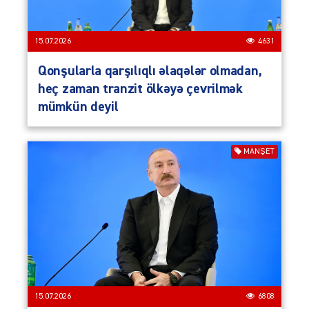
15.07.2026
4631
Qonşularla qarşılıqlı əlaqələr olmadan,
heç zaman tranzit ölkəyə çevrilmək
mümkün deyil
MANŞET
15.07.2026
6808