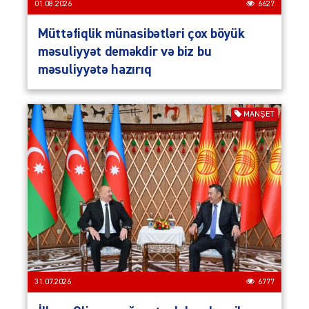
01.08.2026
6627
Müttəfiqlik münasibətləri çox böyük
məsuliyyət deməkdir və biz bu
məsuliyyətə hazırıq
MANŞET
31.07.2026
6777