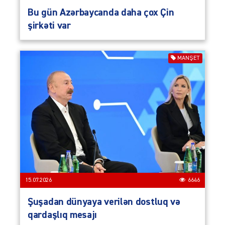
Bu gün Azərbaycanda daha çox Çin
şirkəti var
MANŞET
15.07.2026
6646
Şuşadan dünyaya verilən dostluq və
qardaşlıq mesajı