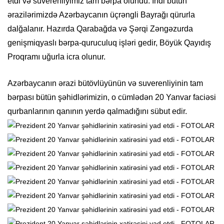
etdi və suverenliyimiz tam bərpa olundu. İndi bütün
ərazilərimizdə Azərbaycanın üçrəngli Bayrağı qürurla
dalğalanır. Hazırda Qarabağda və Şərqi Zəngəzurda
genişmiqyaslı bərpa-quruculuq işləri gedir, Böyük Qayıdış
Proqramı uğurla icra olunur.
Azərbaycanın ərazi bütövlüyünün və suverenliyinin tam
bərpası bütün şəhidlərimizin, o cümlədən 20 Yanvar faciəsi
qurbanlarının qanının yerdə qalmadığını sübut edir.