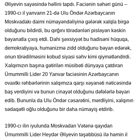
Əliyevin sayəsində həllini tapdı. Faciənin səhəri günü –
1990-cı il yanvarın 21-də Ulu Öndər Azərbaycanın
Moskvadakı daimi nümayəndəliyinə gələrək xalqla birgə
olduğunu bildirdi, bu qırğını törədənləri pisləyən kəskin
bəyanatla çıxış etdi. Dahi şəxsiyyət bu hadisəni hüquqa,
demokratiyaya, humanizmə zidd olduğunu bəyan edərək,
onun törədilməsini kobud siyasi səhv kimi qiymətləndirdi.
Xalqımızın başına gətirilən müsibəti dünyaya çatdıran
Ümummilli Lider 20 Yanvar faciəsinin Azərbaycanın
ovaxtkı rəhbərlərinin xalqımıza qarşı xəyanəti nəticəsində
baş verdiyini və bunun cinayət olduğunu dəfələrlə bəyan
edib. Bununla da Ulu Öndər cəsarətini, mərdliyini, xalqının
sədaqətli oğlu olduğunu bir daha nümayiş etdirib.
1990-cı ilin iyulunda Moskvadan Vətənə qayıdan
Ümummilli Lider Heydər Əliyevin təşəbbüsü ilə həmin il