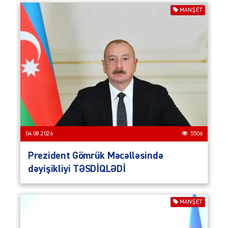
MANŞET
04.08.2026
5506
Prezident Gömrük Məcəlləsində
dəyişikliyi TƏSDİQLƏDİ
MANŞET