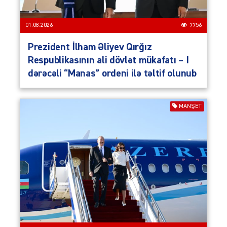
01.08.2026
7756
Prezident İlham Əliyev Qırğız
Respublikasının ali dövlət mükafatı – I
dərəcəli “Manas” ordeni ilə təltif olunub
MANŞET