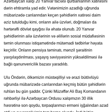
Azərbaycan xalqı 20 Yanvar faciəsi qurbanlarının xatirəsini
dərin ehtiramla yad edir. Vətənimizin azadlığı uğrunda
mübarizədə canlarından keçən şəhidlərin xatirəsi daim
əziz tutulduğu kimi, onların ailə üzvləri, doğmaları da
hərtərəfli dövlət qayğısı ilə əhatə olunub. 20 Yanvar
şəhidlərinin ailə üzvlərinin və əlillərin sosial müdafiəsinin
təmin olunması istiqamətində mütəmadi tədbirlər həyata
keçirilir. Onların pensiya təminatı, mənzil şəraitinin
yaxşılaşdırılması, yaşayış səviyyəsinin yüksəldilməsi ilə
bağlı qanunvericilik bazası yaradılıb.
Ulu Öndərin, ölkəmizin müstəqilliyi və ərazi bütövlüyü
uğrunda mübarizədə canlarından keçmiş bütün şəhidlərin
ruhları bu gün şaddır. Çünki Müzəffər Ali Baş Komandanın
rəhbərliyi ilə Azərbaycan Ordusu xalqımızın 30 illik
həsrətinə son qoydu, torpaqlarımızı erməni işğalından azad