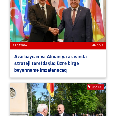
21.07.2026
5543
Azərbaycan və Almaniya arasında
strateji tərəfdaşlıq üzrə birgə
bəyannamə imzalanacaq
MANŞET