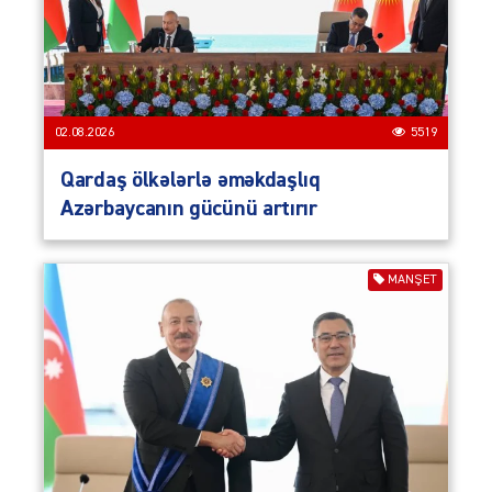
02.08.2026
5519
Qardaş ölkələrlə əməkdaşlıq
Azərbaycanın gücünü artırır
MANŞET