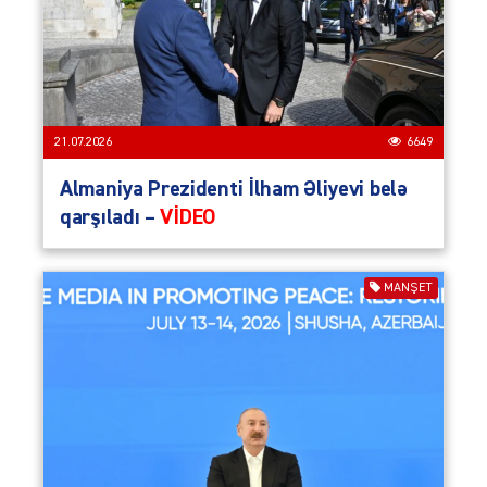
21.07.2026
6649
Almaniya Prezidenti İlham Əliyevi belə
qarşıladı –
VİDEO
MANŞET