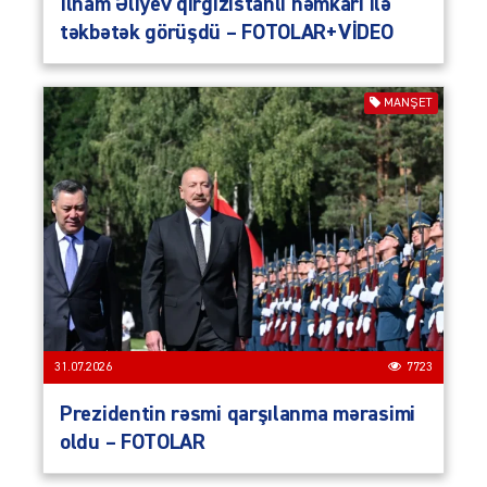
İlham Əliyev qırğızıstanlı həmkarı ilə
təkbətək görüşdü – FOTOLAR+VİDEO
MANŞET
31.07.2026
7723
Prezidentin rəsmi qarşılanma mərasimi
oldu – FOTOLAR