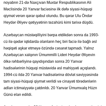
noyabrın 21-də Naxçıvan Muxtar Respublikasının Ali
Məclisində 20 Yanvar faciəsinə ilk dəfə siyasi-hüquqi
qiymət verən qərar qəbul olundu. Bu qərar Ulu Öndər
Heydər Əliyev qətiyyətinin təzahürü kimi tarixə düşdü.
Azərbaycan müstəqilliyini bərpa etdikdən sonra da 1993-
cü ilə qədər iqtidarda olanların heç biri faciə ilə bağlı əsl
həqiqəti aşkar etməyə özündə cəsarət tapmadı. Yalnız
Azərbaycan xalqının Ümummilli Lideri Heydər Əliyevin
ölkə rəhbərliyinə qayıdışından sonra 20 Yanvar
hadisələrinin hüquqi müstəvidə əsl mahiyyəti açıqlandı.
1994-cü ildə 20 Yanvar hadisələrinə dövlət səviyyəsində
tam siyasi-hüquqi qiymət verildi və cinayəti törədənlərin
adları ictimaiyyətə çatdırıldı. 20 Yanvar Ümumxalq Hüzn
Günü elan edildi.