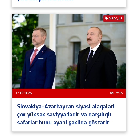
MANŞET
15.07.2026
5536
Slovakiya–Azərbaycan siyasi əlaqələri
çox yüksək səviyyədədir və qarşılıqlı
səfərlər bunu əyani şəkildə göstərir