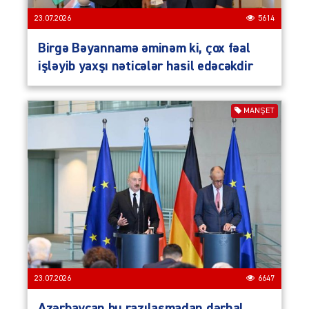
23.07.2026
5614
Birgə Bəyannamə əminəm ki, çox fəal
işləyib yaxşı nəticələr hasil edəcəkdir
MANŞET
23.07.2026
6647
Azərbaycan bu razılaşmadan dərhal