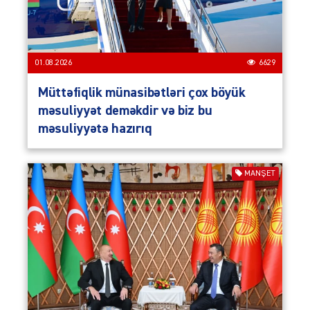
01.08.2026
6629
Müttəfiqlik münasibətləri çox böyük
məsuliyyət deməkdir və biz bu
məsuliyyətə hazırıq
MANŞET