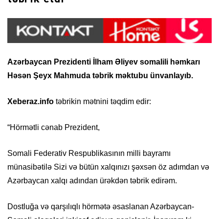
Azərbaycan Prezidenti İlham Əliyev somalili həmkarı
Həsən Şeyx Mahmuda təbrik məktubu ünvanlayıb.
Xeberaz.info
təbrikin mətnini təqdim edir:
“Hörmətli cənab Prezident,
Somali Federativ Respublikasının milli bayramı
münasibətilə Sizi və bütün xalqınızı şəxsən öz adımdan və
Azərbaycan xalqı adından ürəkdən təbrik edirəm.
Dostluğa və qarşılıqlı hörmətə əsaslanan Azərbaycan-