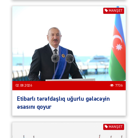
MANŞET
02.08.2026
7736
Etibarlı tərəfdaşlıq uğurlu gələcəyin
əsasını qoyur
MANŞET