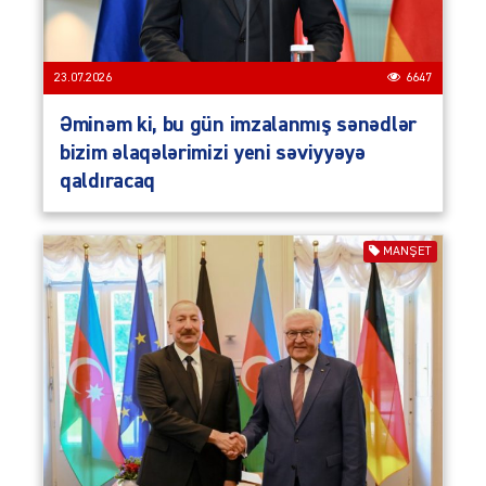
23.07.2026
6647
Əminəm ki, bu gün imzalanmış sənədlər
bizim əlaqələrimizi yeni səviyyəyə
qaldıracaq
MANŞET