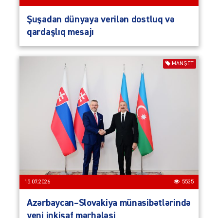
Şuşadan dünyaya verilən dostluq və
qardaşlıq mesajı
MANŞET
15.07.2026
5535
Azərbaycan–Slovakiya münasibətlərində
yeni inkişaf mərhələsi