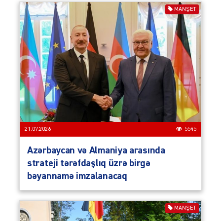
MANŞET
21.07.2026
5545
Azərbaycan və Almaniya arasında
strateji tərəfdaşlıq üzrə birgə
bəyannamə imzalanacaq
MANŞET