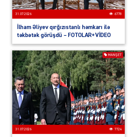
31.07.2026
6778
İlham Əliyev qırğızıstanlı həmkarı ilə
təkbətək görüşdü – FOTOLAR+VİDEO
MANŞET
31.07.2026
7724