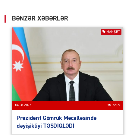
BƏNZƏR XƏBƏRLƏR
MANŞET
04.08.2026
5509
Prezident Gömrük Məcəlləsində
dəyişikliyi TƏSDİQLƏDİ