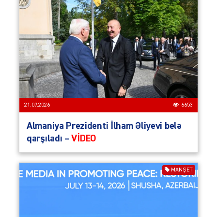
21.07.2026
6653
Almaniya Prezidenti İlham Əliyevi belə
qarşıladı –
VİDEO
MANŞET