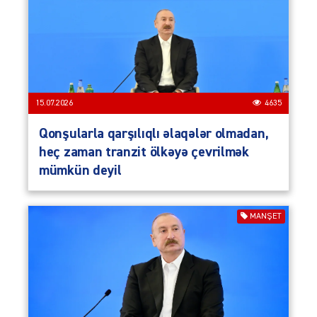
15.07.2026
4635
Qonşularla qarşılıqlı əlaqələr olmadan,
heç zaman tranzit ölkəyə çevrilmək
mümkün deyil
MANŞET