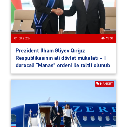
01.08.2026
7760
Prezident İlham Əliyev Qırğız
Respublikasının ali dövlət mükafatı – I
dərəcəli “Manas” ordeni ilə təltif olunub
MANŞET