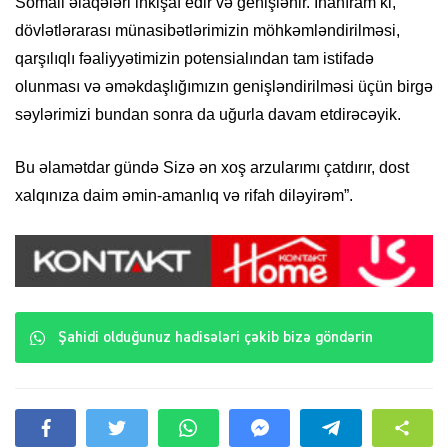
Somali əlaqələri inkişaf edir və genişlənir. İnanıram ki,
dövlətlərarası münasibətlərimizin möhkəmləndirilməsi,
qarşılıqlı fəaliyyətimizin potensialından tam istifadə
olunması və əməkdaşlığımızın genişləndirilməsi üçün birgə
səylərimizi bundan sonra da uğurla davam etdirəcəyik.
Bu əlamətdar gündə Sizə ən xoş arzularımı çatdırır, dost
xalqınıza daim əmin-amanlıq və rifah diləyirəm”.
Şahidi olduğunuz hadisələri çəkib bizə göndərin