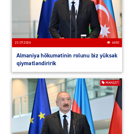
23.07.2026
6650
Almaniya hökumətinin rolunu biz yüksək
qiymətləndiririk
MANŞET