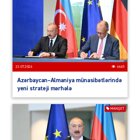
23.07.2026
6665
Azərbaycan–Almaniya münasibətlərində
yeni strateji mərhələ
MANŞET