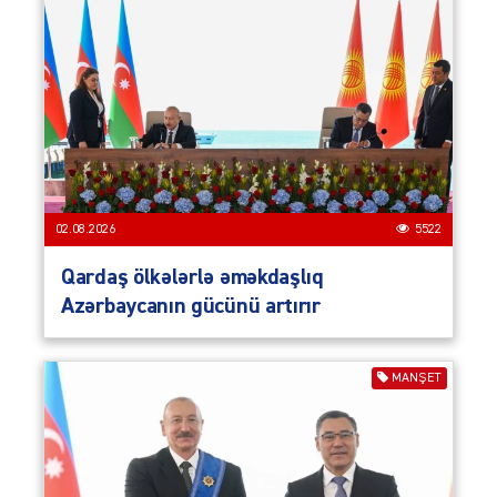
02.08.2026
5522
Qardaş ölkələrlə əməkdaşlıq
Azərbaycanın gücünü artırır
MANŞET