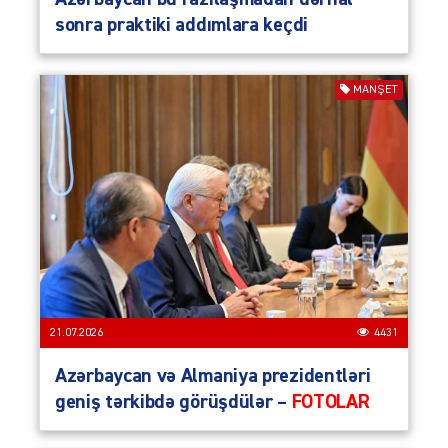
sonra praktiki addımlara keçdi
MANŞET
21.07.2026
4431
Azərbaycan və Almaniya prezidentləri
geniş tərkibdə görüşdülər –
FOTOLAR