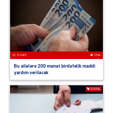
22.12.2025
2994
Bu ailələrə 200 manat birdəfəlik maddi
yardım veriləcək
SOSIAL