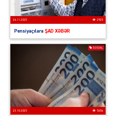
26.11.2025
2925
Pensiyaçılara
ŞAD XƏBƏR
SOSIAL
23.10.2025
5654