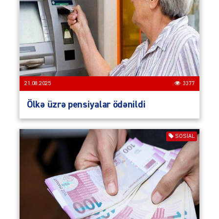
21.08.2025
3377
Ölkə üzrə pensiyalar ödənildi
SOSIAL