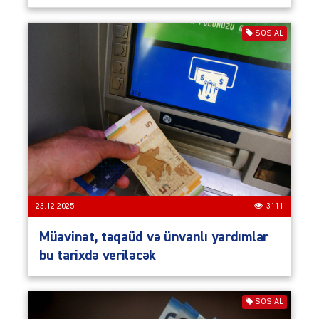
SOSIAL
23.12.2025
3111
Müavinət, təqaüd və ünvanlı yardımlar
bu tarixdə veriləcək
SOSIAL