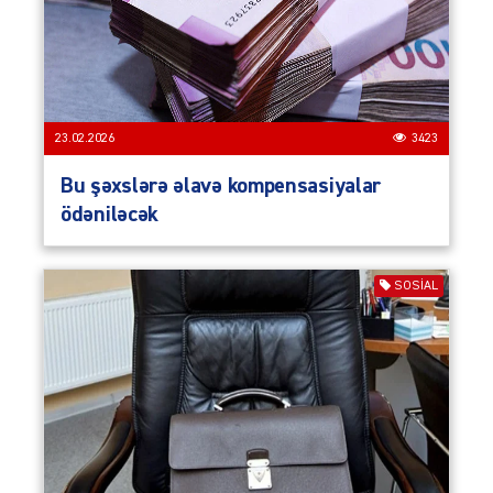
23.02.2026
3423
Bu şəxslərə əlavə kompensasiyalar
ödəniləcək
SOSIAL