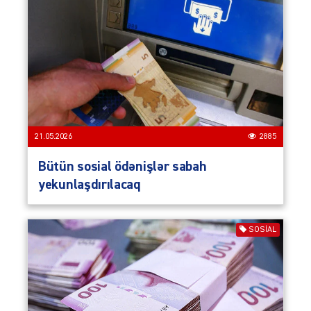
21.05.2026
2885
Bütün sosial ödənişlər sabah
yekunlaşdırılacaq
SOSIAL