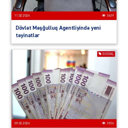
11.02.2026
3439
Dövlət Məşğulluq Agentliyində yeni
təyinatlar
SOSIAL
09.02.2026
3936