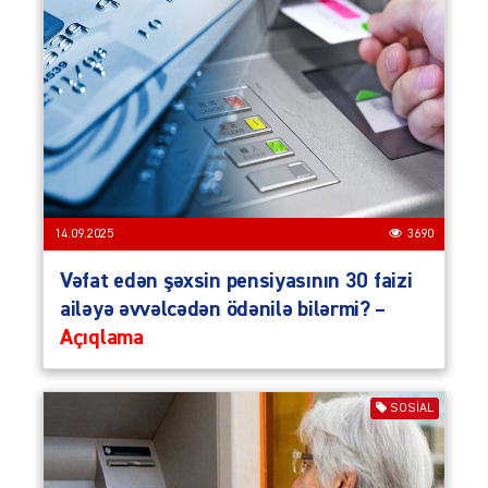
14.09.2025
3690
Vəfat edən şəxsin pensiyasının 30 faizi
ailəyə əvvəlcədən ödənilə bilərmi? –
Açıqlama
SOSIAL