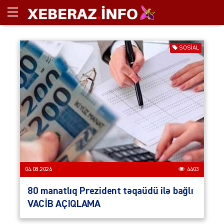
SOSIAL
04.08.2026
4403
80 manatlıq Prezident təqaüdü ilə bağlı
VACİB AÇIQLAMA