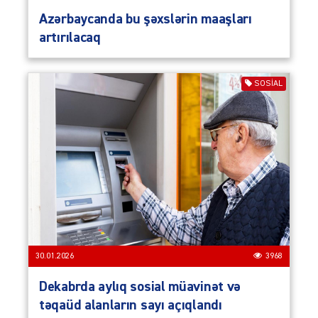
Azərbaycanda bu şəxslərin maaşları
artırılacaq
SOSIAL
30.01.2026
3968
Dekabrda aylıq sosial müavinət və
təqaüd alanların sayı açıqlandı