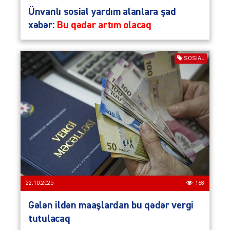
Ünvanlı sosial yardım alanlara şad
xəbər:
Bu qədər artım olacaq
SOSIAL
22.10.2025
168
Gələn ildən maaşlardan bu qədər vergi
tutulacaq