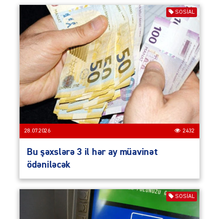
SOSIAL
28.07.2026
2432
Bu şəxslərə 3 il hər ay müavinət
ödəniləcək
SOSIAL