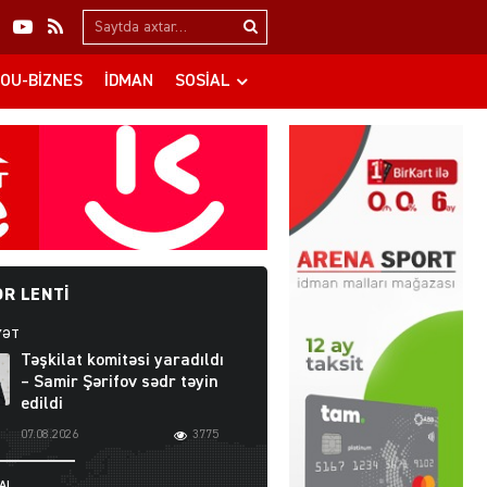
Search…
OU-BIZNES
İDMAN
SOSIAL
R LENTI
YƏT
Təşkilat komitəsi yaradıldı
– Samir Şərifov sədr təyin
edildi
07.08.2026
3775
AL