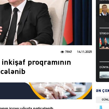
SIYAS
7847
14.11.2025
l inkişaf proqramının
DÜNYA
icələnib
ƏN ÇO
DÜNYA
GÜN
ının icrası uğurla nəticələnib