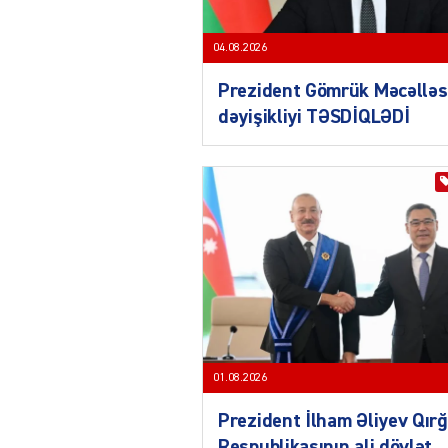
04.08.2026
Prezident Gömrük Məcəlləs
dəyişikliyi TƏSDİQLƏDİ
01.08.2026
Prezident İlham Əliyev Qırğ
Respublikasının ali dövlət