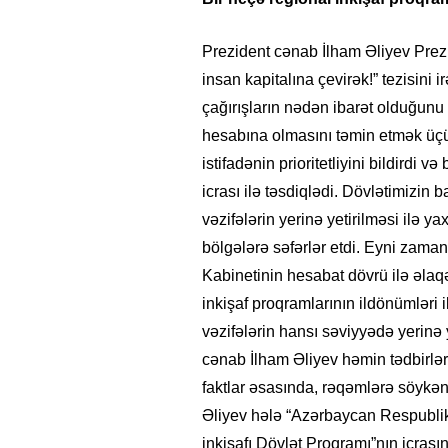
Prezident cənab İlham Əliyev Prezid
insan kapitalına çevirək!” tezisini 
çağırışların nədən ibarət olduğunu 
hesabına olmasını təmin etmək üçü
istifadənin prioritetliyini bildirdi
icrası ilə təsdiqlədi. Dövlətimizin 
vəzifələrin yerinə yetirilməsi ilə
bölgələrə səfərlər etdi. Eyni zaman
Kabinetinin hesabat dövrü ilə əlaqə
inkişaf proqramlarının ildönümləri 
vəzifələrin hansı səviyyədə yerinə y
cənab İlham Əliyev həmin tədbirlə
faktlar əsasında, rəqəmlərə söykən
Əliyev hələ “Azərbaycan Respublika
inkişafı Dövlət Proqramı”nın icras