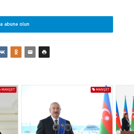
SIYAS
a abunə olun
DÜNYA
ŞOU-B
MANŞET
MANŞET