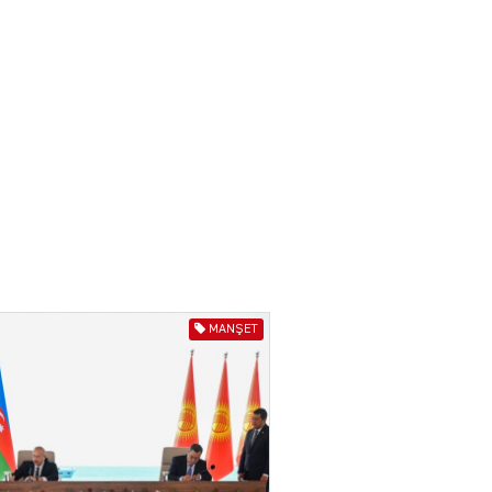
04.08.2026
4021
ƏT
XİN rəhbərindən TRİPP
layihəsi ilə bağlı AÇIQLAMA
04.08.2026
4394
Müharibə Rusiyanın belini
bükür
04.08.2026
4010
IZNES
MANŞET
Ekranlardan uzaq qalan
məşhur aktrisanın yeni
qazanc mənbəyi ortaya
çıxdı
04.08.2026
2176