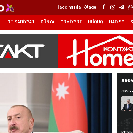
Haqqımızda
Əlaqə
T
İQTISADIYYAT
DÜNYA
CƏMIYYƏT
HÜQUQ
HADISƏ
Ş
XƏBƏ
CƏMIY
KRIMIN