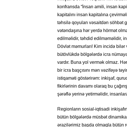
konfransda “İnsan amili, insan kap
kapitalını insan kapitalına çevirmə
təhsilə qoyulan vəsaitdən söhbət 
vətəndaşına hər yerdə hörmət olmalı
edilməlidir, təhdid edilməməlidir, i
Dövlət məmurları! Kim incidə bilə
bütövlükdə bölgələrdə icra nümayən
vardır. Buna yol vermək olmaz. Hər
bir icra başçısını mən vəzifəyə tə
istiqaməti göstərirəm: inkişaf, quru
fikirlərinin davamı olaraq bu çağırı
şərəflə yerinə yetirməlidir, insanla
Regionların sosial-iqtisadi inkişaf
bütün bölgələrdə müsbət dinamik
ərazilərimiz başda olmaqla bütün r