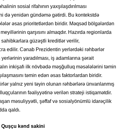
halinin sosial rifahının yaxşılaşdırılması
ini də yenidən gündəmə gətirdi. Bu kontekstdə
ələr əsas prioritetlərdən biridir. Məqsəd bölgələrdən
SOSIAL
meyillərinin qarşısını almaqdır. Hazırda regionlarda
ahibkarlara güzəştli kreditlər verilir,
a edilir. Cənab Prezidentin yerlərdəki rəhbərlər
ş yerlərinin yaradılması, iş adamlarına şərait
hsalın inkişafı ilk növbədə məşğulluq məsələlərini təmin
KRIMIN
xşılaşmasını təmin edən əsas faktorlardan biridir.
irlər yalnız yeni təyin olunan rəhbərlərə ünvanlanmış
luqçularının fəaliyyətinə verilən strateji istiqamətdir.
n məsuliyyətli, şəffaf və sosialyönümlü idarəçilik
dda qaldı.
CƏMIY
i Quşçu kənd sakini