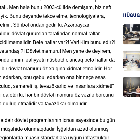
italı. Mən hələ bunu 2003-cü ildə demişəm, biz neft
HADIS
HÜQUQ
liyik. Bunu deyəndə təkcə elmə, texnologiyalara,
getmir. Söhbət ondan gedir ki, Azərbaycan
dır, dövlət qurumları tərəfindən normal rəftar
ncidilməməlidir. Belə hallar var?! Var! Kim bunu edir?!
DÜNYA
r vətəndaşı?! Dövlət məmuru! Mən yenə də deyirəm,
dələrinin fəaliyyəti müsbətdir, ancaq belə hallar da
 bir dövlət məmuru öz xalqına xidmət etməlidir. Hər
yin edərkən, onu qəbul edərkən ona bir neçə əsas
culuq, səmərəli iş, təvazökarlıq və insanlara xidmət!”
HADIS
şı da etdi ki, hər bir dövlət məmuru öz vəzifə borcunu
ra qulluq etməlidir və təvazökar olmalıdır.
ına dair dövlət proqramlarının icrası sayəsində bu gün
KRIMIN
a müşahidə olunmaqdadır. İşğaldan azad olunmuş
egionlarda müasir standartlara uyğun infrastruktur