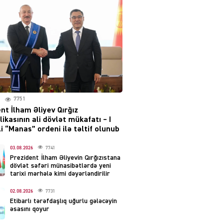
irəliləyiş var – Tramp
07.08.2026
5488
YƏT
Prezident 2 fərman
imzaladı
07.08.2026
5477
7751
 SİYASƏT
nt İlham Əliyev Qırğız
Tehran və İrəvandan
ikasının ali dövlət mükafatı – I
“Tramp yolu”na HƏMLƏ –
i “Manas” ordeni ilə təltif olunub
REAKSİYA
07.08.2026
03.08.2026
7741
5478
Prezident İlham Əliyevin Qırğızıstana
dövlət səfəri münasibətlərdə yeni
AL
tarixi mərhələ kimi dəyərləndirilir
Tərtərdəki hadisənin sirri
02.08.2026
7731
açıldı – Ər-arvadı yandırıb
Etibarlı tərəfdaşlıq uğurlu gələcəyin
evdəki pulu oğurlayıbmış
əsasını qoyur
07.08.2026
4387