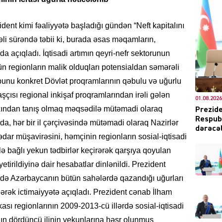
ent kimi fəaliyyətə başladığı gündən “Neft kapitalını
irəli sürəndə təbii ki, burada əsas məqamların,
CƏMIY
da açıqladı. İqtisadi artımın qeyri-nefr sektorunun
n regionların malik olduqları potensialdan səmərəli
 və bunu konkret Dövlət proqramlarının qəbulu və uğurlu
başçısı regional inkişaf proqramlarından irəli gələn
01.08.2026
XARİCİ
 yaxından tanış olmaq məqsədilə mütəmadi olaraq
Prezide
Respubl
da, hər bir il çərçivəsində mütəmadi olaraq Nazirlər
dərəcəl
dar müşavirəsini, həmçinin regionların sosial-iqtisadi
ilə bağlı yekun tədbirlər keçirərək qarşıya qoyulan
etirildiyinə dair hesabatlar dinlənildi. Prezident
KRIMIN
rdə Azərbaycanın bütün sahələrdə qazandığı uğurları
ərək ictimaiyyətə açıqladı. Prezident cənab İlham
sı regionlarının 2009-2013-cü illərdə sosial-iqtisadi
ının dördüncü ilinin yekunlarına həsr olunmuş