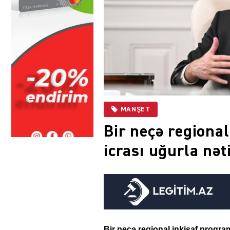
MANŞET
Bir neçə regiona
icrası uğurla nət
Bir neçə regional inkişaf proqram