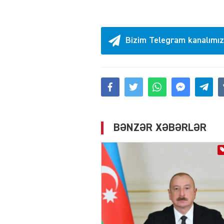
Bizim Telegram kanalımız
BƏNZƏR XƏBƏRLƏR