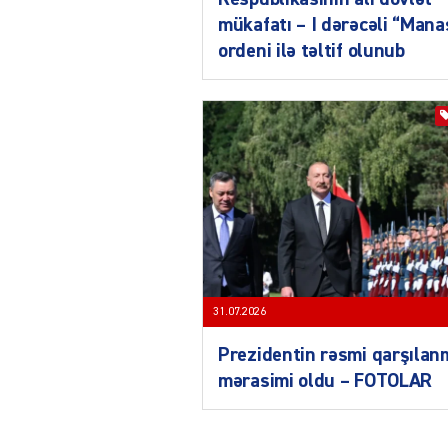
mükafatı – I dərəcəli “Mana
ordeni ilə təltif olunub
31.07.2026
Prezidentin rəsmi qarşılan
mərasimi oldu – FOTOLAR