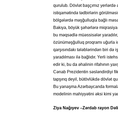
qurulub. Dövlət başçımız yerlərdə ə
istiqamətində tədbirlərin görülməs
bölgələrdə məşğulluqla bağlı məsəl
Bakıya, böyük şəhərlərə miqrasiya 
bu məqsədlə müəssisələr yaradılır, s
özünüməşğulluq proqramı uğurla icr
qarşısındakı tələblərindən biri də i
yaradılması ilə bağlıdır. Yerli iste
edir ki, bu da əhalinin rifahının ya
Cənab Prezidentin səsləndirdiyi fik
tapşırıq deyil, bütövlükdə dövlət qul
Bu yanaşma Azərbaycanda formalaşa
modelinin mahiyyətini əksi kimi ya
Ziya
Nağıyev –
Zərdab rayon
Dəl