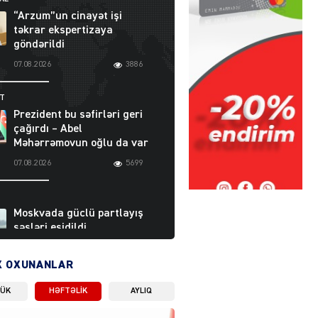
“Arzum”un cinayət işi
təkrar ekspertizaya
göndərildi
07.08.2026
3886
ƏT
Prezident bu səfirləri geri
çağırdı – Abel
Məhərrəmovun oğlu da var
07.08.2026
5699
Moskvada güclü partlayış
səsləri eşidildi
07.08.2026
5476
X OXUNANLAR
LÜK
HƏFTƏLIK
AYLIQ
Rusiya-Ukrayna
münaqişəsinin həllində