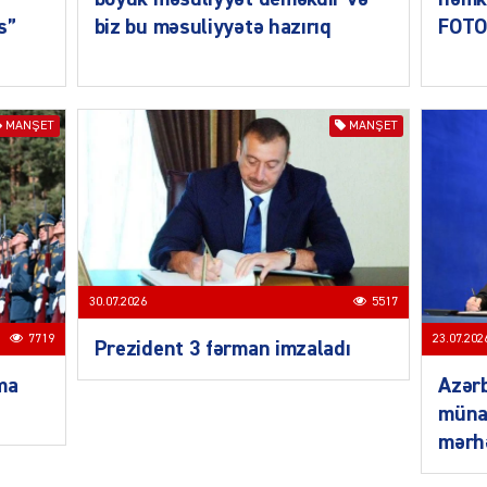
s”
biz bu məsuliyyətə hazırıq
FOTO
SIYAS
MANŞET
MANŞET
DÜNYA
30.07.2026
5517
7719
23.07.202
Prezident 3 fərman imzaladı
CƏMIY
ma
Azər
münas
mərh