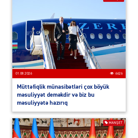
01.08.2026
6626
Müttəfiqlik münasibətləri çox böyük
məsuliyyət deməkdir və biz bu
məsuliyyətə hazırıq
MANŞET