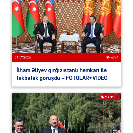
31.07.2026
6774
İlham Əliyev qırğızıstanlı həmkarı ilə
təkbətək görüşdü – FOTOLAR+VİDEO
MANŞET