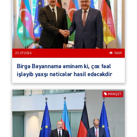
23.07.2026
5609
Birgə Bəyannamə əminəm ki, çox fəal
işləyib yaxşı nəticələr hasil edəcəkdir
MANŞET