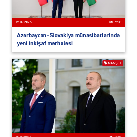
15.07.2026
5531
Azərbaycan–Slovakiya münasibətlərində
yeni inkişaf mərhələsi
MANŞET