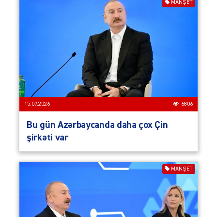
MANŞET
15.07.2026
6806
Bu gün Azərbaycanda daha çox Çin
şirkəti var
MANŞET