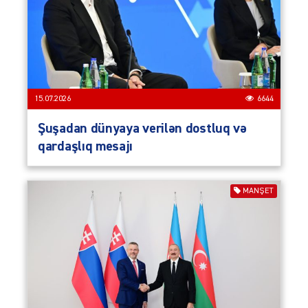
15.07.2026
6644
Şuşadan dünyaya verilən dostluq və
qardaşlıq mesajı
MANŞET