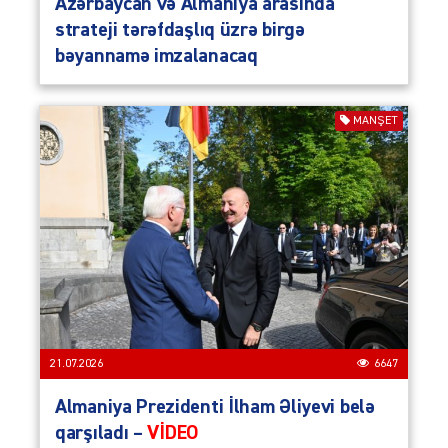
Azərbaycan və Almaniya arasında
strateji tərəfdaşlıq üzrə birgə
bəyannamə imzalanacaq
MANŞET
21.07.2026
6647
Almaniya Prezidenti İlham Əliyevi belə
qarşıladı –
VİDEO