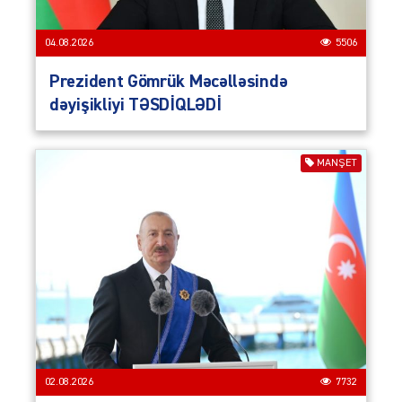
04.08.2026
5506
Prezident Gömrük Məcəlləsində
dəyişikliyi TƏSDİQLƏDİ
MANŞET
02.08.2026
7732