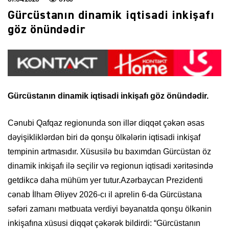
Gürcüstanın dinamik iqtisadi inkişafı
göz önündədir
Gürcüstanın dinamik iqtisadi inkişafı göz önündədir.
Cənubi Qafqaz regionunda son illər diqqət çəkən əsas
dəyişikliklərdən biri də qonşu ölkələrin iqtisadi inkişaf
tempinin artmasıdır. Xüsusilə bu baxımdan Gürcüstan öz
dinamik inkişafı ilə seçilir və regionun iqtisadi xəritəsində
getdikcə daha mühüm yer tutur.Azərbaycan Prezidenti
cənab İlham Əliyev 2026-cı il aprelin 6-da Gürcüstana
səfəri zamanı mətbuata verdiyi bəyanatda qonşu ölkənin
inkişafına xüsusi diqqət çəkərək bildirdi: “Gürcüstanın