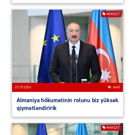
MANŞET
23.07.2026
6645
Almaniya hökumətinin rolunu biz yüksək
qiymətləndiririk
MANŞET