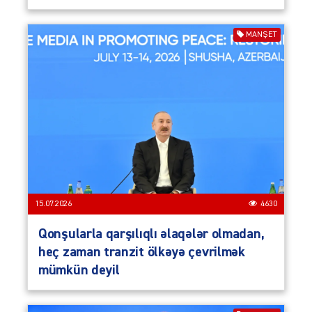
MANŞET
15.07.2026
4630
Qonşularla qarşılıqlı əlaqələr olmadan,
heç zaman tranzit ölkəyə çevrilmək
mümkün deyil