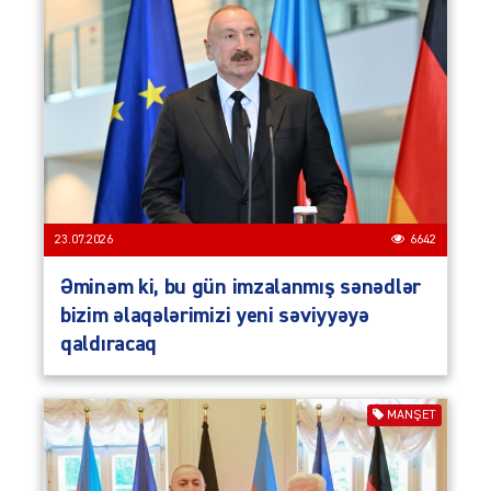
23.07.2026
6642
Əminəm ki, bu gün imzalanmış sənədlər
bizim əlaqələrimizi yeni səviyyəyə
qaldıracaq
MANŞET