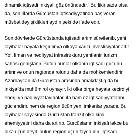
dinamik iqtisadi inkişafı göz önündədir.” Bu fikir sadə olsa
da, son illərdə Gürcüstan iqtisadiyyatında baş verən
müsbət dəyişiklikləri aydın şəkildə ifadə edir.
Son dövrlərdə Gürcüstanda iqtisadi artım sürətlənib, yeni
layihələr həyata keçirilir və ölkəyə xarici investisiyalar artır.
Yol, liman və nəqliyyat infrastrukturu yenilənir, turizm
sahəsi genişlənir. Bütün bunlar ölkənin iqtisadi gücünü
artırır və onun regionda rolunu daha da möhkəmləndirir.
Azərbaycan ilə Gürcüstan arasında əməkdaşlıq da bu
inkişafda mühüm rol oynayır. İki ölkə birgə həyata keçirdiyi
enerji və nəqliyyat layihələri ilə həm öz iqtisadiyyatlarını
gücləndirir, həm də region üçün yeni imkanlar yaradır. Bu
layihələr sayəsində Gürcüstan tranzit ölkə kimi
əhəmiyyətini daha da artırıb. Gürcüstanın inkişafı təkcə bu
ölkə üçün deyil, bütün region üçün faydalıdır. İqtisadi