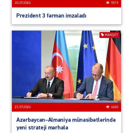
30.07.2026
5519
Prezident 3 fərman imzaladı
MANŞET
23.07.2026
6660
Azərbaycan–Almaniya münasibətlərində
yeni strateji mərhələ