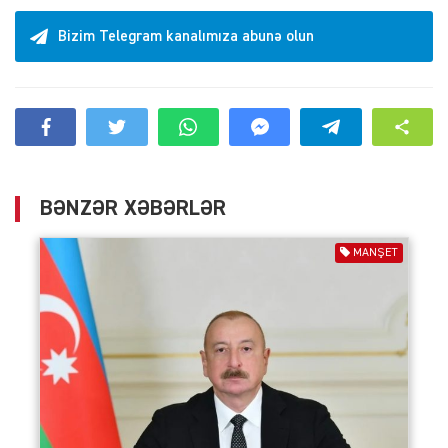
Bizim Telegram kanalımıza abunə olun
BƏNZƏR XƏBƏRLƏR
MANŞET