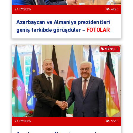
21.07.2026
4425
Azərbaycan və Almaniya prezidentləri
geniş tərkibdə görüşdülər –
FOTOLAR
MANŞET
21.07.2026
5540