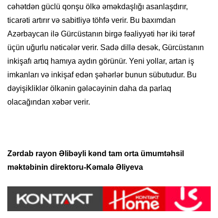
cəhətdən güclü qonşu ölkə əməkdaşlığı asanlaşdırır,
ticarəti artırır və sabitliyə töhfə verir. Bu baxımdan
Azərbaycan ilə Gürcüstanın birgə fəaliyyəti hər iki tərəf
üçün uğurlu nəticələr verir. Sadə dillə desək, Gürcüstanın
inkişafı artıq hamıya aydın görünür. Yeni yollar, artan iş
imkanları və inkişaf edən şəhərlər bunun sübutudur. Bu
dəyişikliklər ölkənin gələcəyinin daha da parlaq
olacağından xəbər verir.
Zərdab rayon Əlibəyli kənd tam orta ümumtəhsil
məktəbinin direktoru-Kəmalə Əliyeva