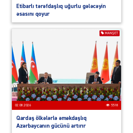
Etibarlı tərəfdaşlıq uğurlu gələcəyin
əsasını qoyur
MANŞET
02.08.2026
5518
Qardaş ölkələrlə əməkdaşlıq
Azərbaycanın gücünü artırır