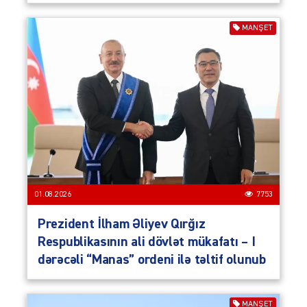
MANŞET
01.08.2026
7753
Prezident İlham Əliyev Qırğız
Respublikasının ali dövlət mükafatı – I
dərəcəli “Manas” ordeni ilə təltif olunub
MANŞET