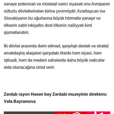
sənaye potensialı və müstəqil xarici siyasəti onu Avropanın
nüfuzlu dövlətlərindən birinə çevirmişdir. Azərbaycan isə
Slovakiyanın bu uğurlarına böyük hörmətlə yanaşır və
ölkənin sabit inkişafını dost ölkənin nailiyyəti kimi
qiymətləndirir.
İki dövlət arasında dərin etimad, qarşılıqlı dəstək və strateji
əməkdaşlıq əlaqələri qarşıdakı illərdə həm siyasi, həm
iqtisadi, həm də mədəni sahələrdə daha böyük nəticələr
əldə olunacağına ümid verir.
Zərdab
r
ayon Həsən bəy Zərdabi muzeyinin
direktoru
Vəfa Bayramova