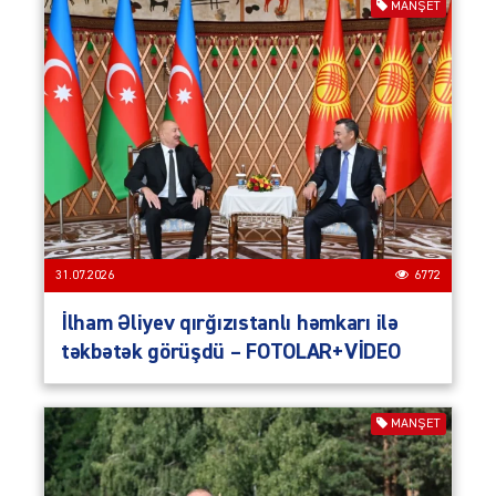
MANŞET
31.07.2026
6772
İlham Əliyev qırğızıstanlı həmkarı ilə
təkbətək görüşdü – FOTOLAR+VİDEO
MANŞET