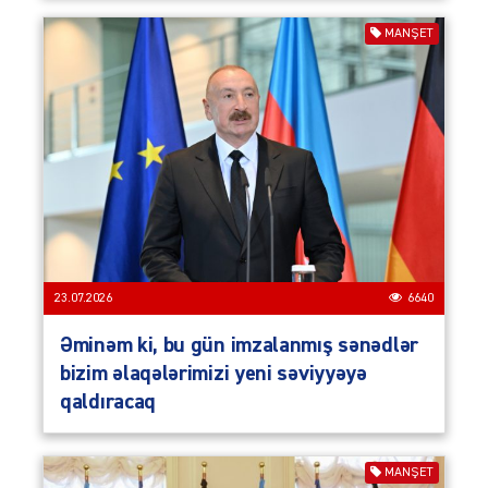
MANŞET
23.07.2026
6640
Əminəm ki, bu gün imzalanmış sənədlər
bizim əlaqələrimizi yeni səviyyəyə
qaldıracaq
MANŞET