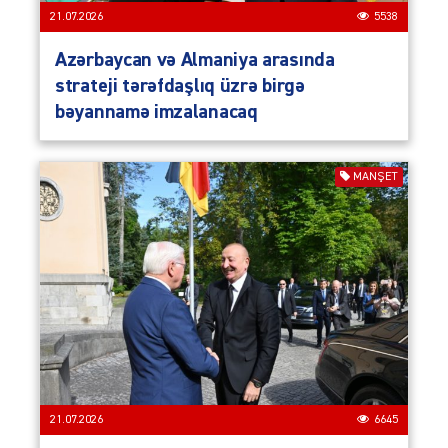
21.07.2026
5538
Azərbaycan və Almaniya arasında
strateji tərəfdaşlıq üzrə birgə
bəyannamə imzalanacaq
MANŞET
21.07.2026
6645