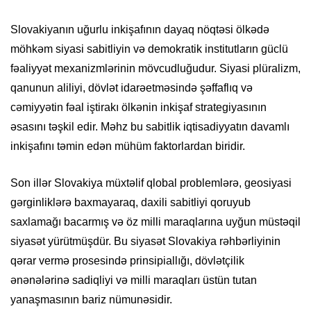
Slovakiyanın uğurlu inkişafının dayaq nöqtəsi ölkədə
möhkəm siyasi sabitliyin və demokratik institutların güclü
fəaliyyət mexanizmlərinin mövcudluğudur. Siyasi plüralizm,
qanunun aliliyi, dövlət idarəetməsində şəffaflıq və
cəmiyyətin fəal iştirakı ölkənin inkişaf strategiyasının
əsasını təşkil edir. Məhz bu sabitlik iqtisadiyyatın davamlı
inkişafını təmin edən mühüm faktorlardan biridir.
Son illər Slovakiya müxtəlif qlobal problemlərə, geosiyasi
gərginliklərə baxmayaraq, daxili sabitliyi qoruyub
saxlamağı bacarmış və öz milli maraqlarına uyğun müstəqil
siyasət yürütmüşdür. Bu siyasət Slovakiya rəhbərliyinin
qərar vermə prosesində prinsipiallığı, dövlətçilik
ənənələrinə sadiqliyi və milli maraqları üstün tutan
yanaşmasının bariz nümunəsidir.