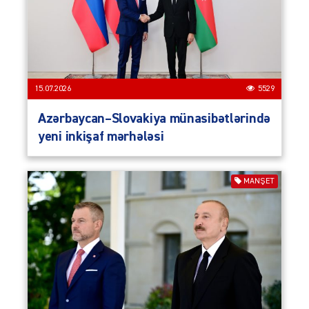
15.07.2026
5529
Azərbaycan–Slovakiya münasibətlərində
yeni inkişaf mərhələsi
MANŞET