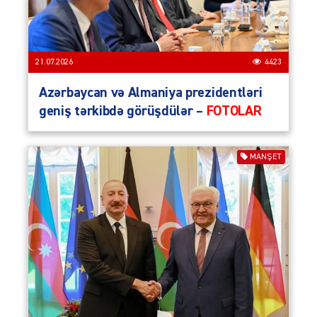
21.07.2026
4423
Azərbaycan və Almaniya prezidentləri
geniş tərkibdə görüşdülər –
FOTOLAR
MANŞET