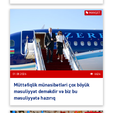
MANŞET
01.08.2026
6624
Müttəfiqlik münasibətləri çox böyük
məsuliyyət deməkdir və biz bu
məsuliyyətə hazırıq