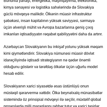
Bununla yanaşı, energetika, maşınqayırma, elektronika,
kimya sənayesi və logistika sahələrində də Slovakiya
güclü mövqeyə malikdir. Ölkənin müasir infrastruktur
şəbəkəsi, insan kapitalının yüksək səviyyəsi, sərmayə
üçün əlverişli mühit və Avropa bazarlarına geniş çıxış
imkanları iqtisadiyyatın rəqabət qabiliyyətini daha da artırır.
Azərbaycan Slovakiyanın bu inkişaf yolunu yüksək məqam
kimi qiymətləndirir. Slovakiya nümunəsi müasir dövlət
idarəçiliyində iqtisadi strategiyanın nə qədər önəmli
olduğunu göstərir və tərəfdaş ölkələr üçün uğurlu model
hesab edilir.
Slovakiyanın xarici siyasətdə əsas üstünlüyü onun
müstəqil qərarvermə xəttidir. Ölkə beynəlxalq münasibətlər
sistemində öz prinsipial mövqeyi ilə seçilir, müxtəlif qlobal
proseslərdə milli maraqlarını rəhbər tutur və xarici təsirlər