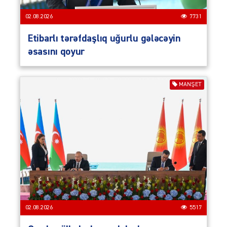
02.08.2026
7731
Etibarlı tərəfdaşlıq uğurlu gələcəyin
əsasını qoyur
MANŞET
02.08.2026
5517