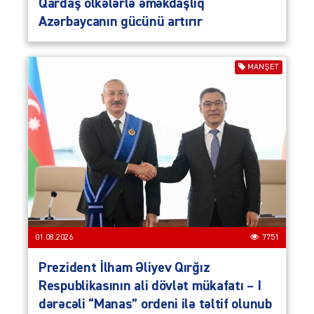
Qardaş ölkələrlə əməkdaşlıq
Azərbaycanın gücünü artırır
MANŞET
01.08.2026
7751
Prezident İlham Əliyev Qırğız
Respublikasının ali dövlət mükafatı – I
dərəcəli “Manas” ordeni ilə təltif olunub