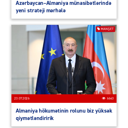
Azərbaycan–Almaniya münasibətlərində
yeni strateji mərhələ
MANŞET
23.07.2026
6643
Almaniya hökumətinin rolunu biz yüksək
qiymətləndiririk