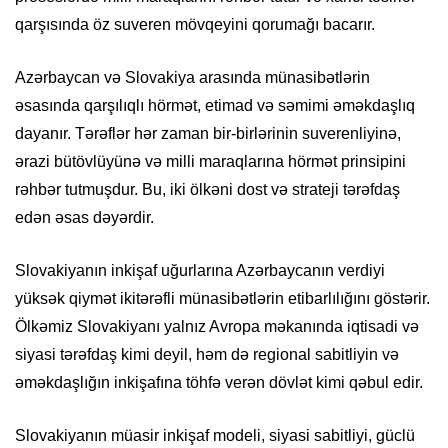
qarşısında öz suveren mövqeyini qorumağı bacarır.
Azərbaycan və Slovakiya arasında münasibətlərin
əsasında qarşılıqlı hörmət, etimad və səmimi əməkdaşlıq
dayanır. Tərəflər hər zaman bir-birlərinin suverenliyinə,
ərazi bütövlüyünə və milli maraqlarına hörmət prinsipini
rəhbər tutmuşdur. Bu, iki ölkəni dost və strateji tərəfdaş
edən əsas dəyərdir.
Slovakiyanın inkişaf uğurlarına Azərbaycanın verdiyi
yüksək qiymət ikitərəfli münasibətlərin etibarlılığını göstərir.
Ölkəmiz Slovakiyanı yalnız Avropa məkanında iqtisadi və
siyasi tərəfdaş kimi deyil, həm də regional sabitliyin və
əməkdaşlığın inkişafına töhfə verən dövlət kimi qəbul edir.
Slovakiyanın müasir inkişaf modeli, siyasi sabitliyi, güclü