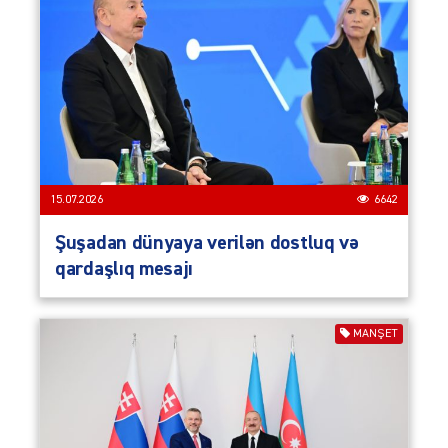
15.07.2026
6642
Şuşadan dünyaya verilən dostluq və
qardaşlıq mesajı
MANŞET