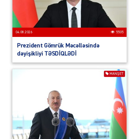
04.08.2026
5505
Prezident Gömrük Məcəlləsində
dəyişikliyi TƏSDİQLƏDİ
MANŞET