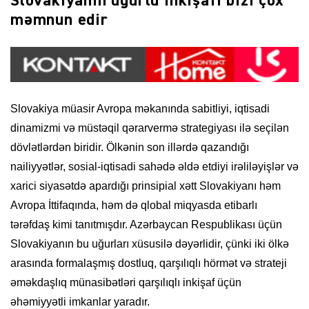
Slovakiyanın uğurlu inkişafı bizi çox
məmnun edir
Slovakiya müasir Avropa məkanında sabitliyi, iqtisadi
dinamizmi və müstəqil qərarvermə strategiyası ilə seçilən
dövlətlərdən biridir. Ölkənin son illərdə qazandığı
nailiyyətlər, sosial-iqtisadi sahədə əldə etdiyi irəliləyişlər və
xarici siyasətdə apardığı prinsipial xətt Slovakiyanı həm
Avropa İttifaqında, həm də qlobal miqyasda etibarlı
tərəfdaş kimi tanıtmışdır. Azərbaycan Respublikası üçün
Slovakiyanın bu uğurları xüsusilə dəyərlidir, çünki iki ölkə
arasında formalaşmış dostluq, qarşılıqlı hörmət və strateji
əməkdaşlıq münasibətləri qarşılıqlı inkişaf üçün
əhəmiyyətli imkanlar yaradır.