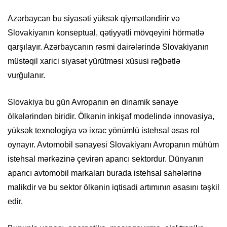
Azərbaycan bu siyasəti yüksək qiymətləndirir və
Slovakiyanın konseptual, qətiyyətli mövqeyini hörmətlə
qarşılayır. Azərbaycanın rəsmi dairələrində Slovakiyanın
müstəqil xarici siyasət yürütməsi xüsusi rəğbətlə
vurğulanır.
Slovakiya bu gün Avropanın ən dinamik sənaye
ölkələrindən biridir. Ölkənin inkişaf modelində innovasiya,
yüksək texnologiya və ixrac yönümlü istehsal əsas rol
oynayır. Avtomobil sənayesi Slovakiyanı Avropanın mühüm
istehsal mərkəzinə çevirən aparıcı sektordur. Dünyanın
aparıcı avtomobil markaları burada istehsal sahələrinə
malikdir və bu sektor ölkənin iqtisadi artımının əsasını təşkil
edir.