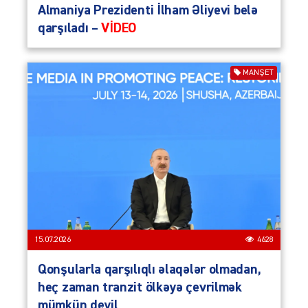
Almaniya Prezidenti İlham Əliyevi belə
qarşıladı –
VİDEO
MANŞET
15.07.2026
4628
Qonşularla qarşılıqlı əlaqələr olmadan,
heç zaman tranzit ölkəyə çevrilmək
mümkün deyil