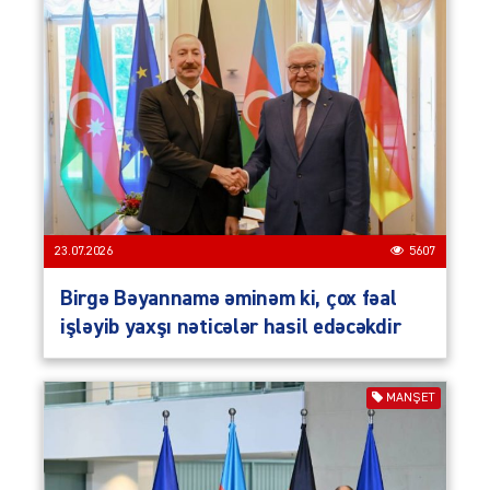
23.07.2026
5607
Birgə Bəyannamə əminəm ki, çox fəal
işləyib yaxşı nəticələr hasil edəcəkdir
MANŞET