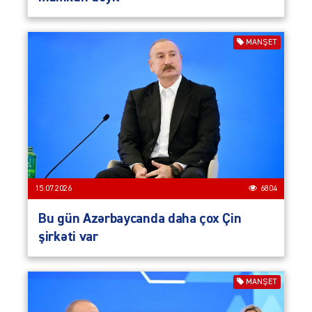
MANŞET
15.07.2026
6804
Bu gün Azərbaycanda daha çox Çin
şirkəti var
MANŞET