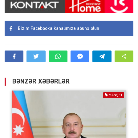
Bizim Facebooka kanalımıza abunə olun
BƏNZƏR XƏBƏRLƏR
MANŞET