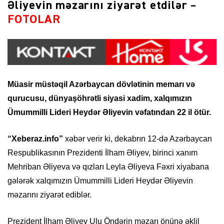
Əliyevin məzarını ziyarət etdilər –
FOTOLAR
Müasir müstəqil Azərbaycan dövlətinin memarı və
qurucusu, dünyaşöhrətli siyasi xadim, xalqımızın
Ümummilli Lideri Heydər Əliyevin vəfatından 22 il ötür.
“Xeberaz.info”
xəbər verir ki, dekabrın 12-də Azərbaycan
Respublikasının Prezidenti İlham Əliyev, birinci xanım
Mehriban Əliyeva və qızları Leyla Əliyeva Fəxri xiyabana
gələrək xalqımızın Ümummilli Lideri Heydər Əliyevin
məzarını ziyarət ediblər.
Prezident İlham Əliyev Ulu Öndərin məzarı önünə əklil