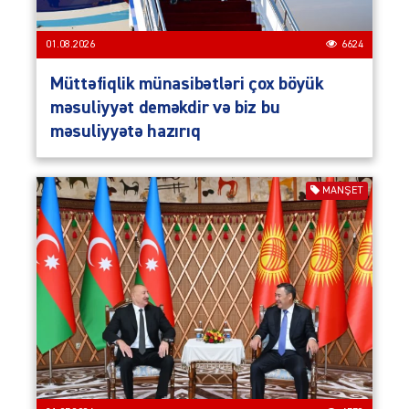
01.08.2026
6624
Müttəfiqlik münasibətləri çox böyük
məsuliyyət deməkdir və biz bu
məsuliyyətə hazırıq
MANŞET