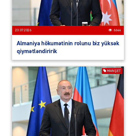
23.07.2026
6644
Almaniya hökumətinin rolunu biz yüksək
qiymətləndiririk
MANŞET