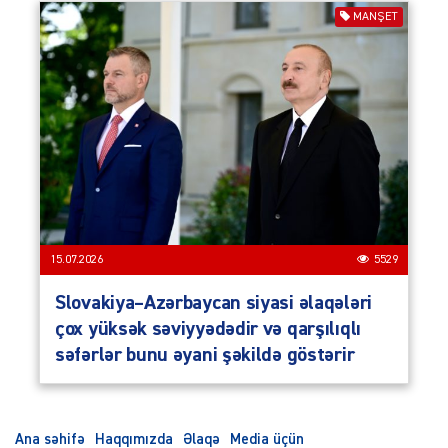
MANŞET
15.07.2026
5529
Slovakiya–Azərbaycan siyasi əlaqələri
çox yüksək səviyyədədir və qarşılıqlı
səfərlər bunu əyani şəkildə göstərir
Ana səhifə
Haqqımızda
Əlaqə
Media üçün