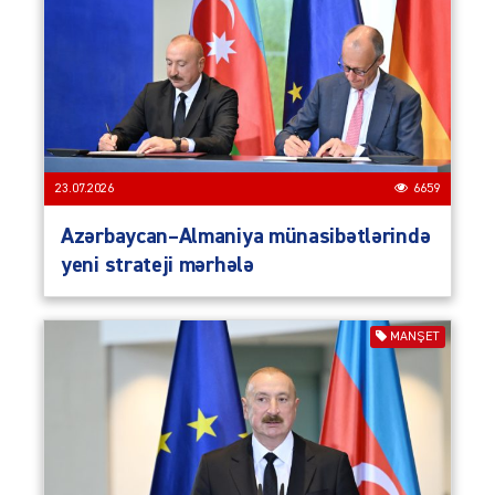
23.07.2026
6659
Azərbaycan–Almaniya münasibətlərində
yeni strateji mərhələ
MANŞET