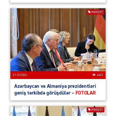
MANŞET
21.07.2026
4423
Azərbaycan və Almaniya prezidentləri
geniş tərkibdə görüşdülər –
FOTOLAR
MANŞET