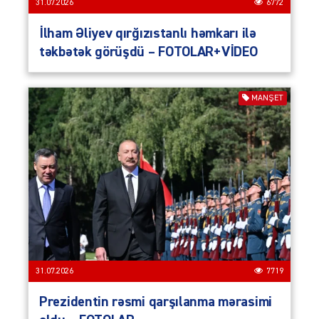
31.07.2026
6772
İlham Əliyev qırğızıstanlı həmkarı ilə
təkbətək görüşdü – FOTOLAR+VİDEO
MANŞET
31.07.2026
7719
Prezidentin rəsmi qarşılanma mərasimi