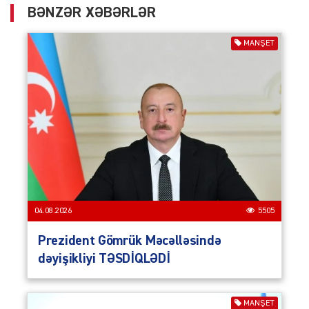
BƏNZƏR XƏBƏRLƏR
MANŞET
04.08.2026
5505
Prezident Gömrük Məcəlləsində
dəyişikliyi TƏSDİQLƏDİ
MANŞET