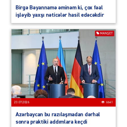
Birgə Bəyannamə əminəm ki, çox fəal
işləyib yaxşı nəticələr hasil edəcəkdir
MANŞET
23.07.2026
6641
Azərbaycan bu razılaşmadan dərhal
sonra praktiki addımlara keçdi