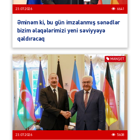
23.07.2026
6641
Əminəm ki, bu gün imzalanmış sənədlər
bizim əlaqələrimizi yeni səviyyəyə
qaldıracaq
MANŞET
23.07.2026
5608