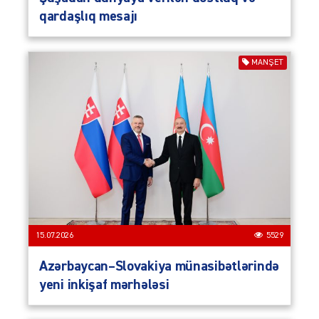
qardaşlıq mesajı
MANŞET
15.07.2026
5529
Azərbaycan–Slovakiya münasibətlərində
yeni inkişaf mərhələsi