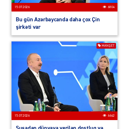
15.07.2026
6804
Bu gün Azərbaycanda daha çox Çin
şirkəti var
MANŞET
15.07.2026
6642
Şuşadan dünyaya verilən dostluq və