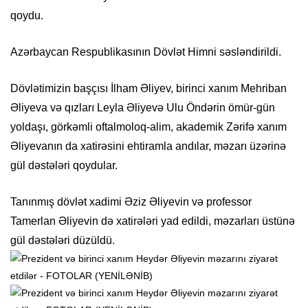
qoydu.
Azərbaycan Respublikasının Dövlət Himni səsləndirildi.
Dövlətimizin başçısı İlham Əliyev, birinci xanım Mehriban
Əliyeva və qızları Leyla Əliyevə Ulu Öndərin ömür-gün
yoldaşı, görkəmli oftalmoloq-alim, akademik Zərifə xanım
Əliyevanın da xatirəsini ehtiramla andılar, məzarı üzərinə
gül dəstələri qoydular.
Tanınmış dövlət xadimi Əziz Əliyevin və professor
Tamerlan Əliyevin də xatirələri yad edildi, məzarları üstünə
gül dəstələri düzüldü.