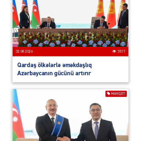
02.08.2026
5517
Qardaş ölkələrlə əməkdaşlıq
Azərbaycanın gücünü artırır
MANŞET