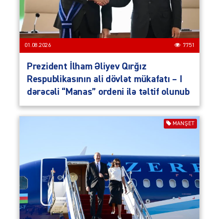
01.08.2026
7751
Prezident İlham Əliyev Qırğız
Respublikasının ali dövlət mükafatı – I
dərəcəli “Manas” ordeni ilə təltif olunub
MANŞET