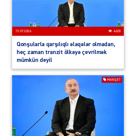
15.07.2026
4628
Qonşularla qarşılıqlı əlaqələr olmadan,
heç zaman tranzit ölkəyə çevrilmək
mümkün deyil
MANŞET