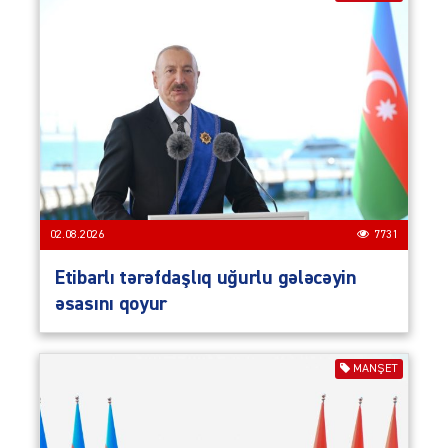
02.08.2026
7731
Etibarlı tərəfdaşlıq uğurlu gələcəyin
əsasını qoyur
MANŞET