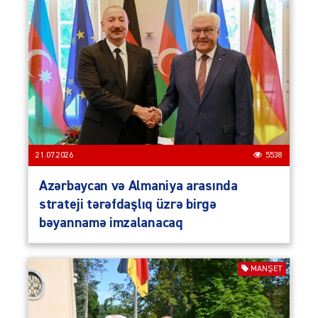
21.07.2026
5538
Azərbaycan və Almaniya arasında
strateji tərəfdaşlıq üzrə birgə
bəyannamə imzalanacaq
MANŞET