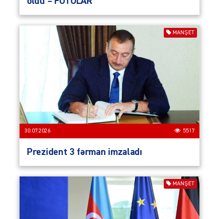
oldu – FOTOLAR
MANŞET
30.07.2026
5517
Prezident 3 fərman imzaladı
MANŞET