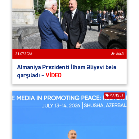
21.07.2026
6645
Almaniya Prezidenti İlham Əliyevi belə
qarşıladı –
VİDEO
MANŞET