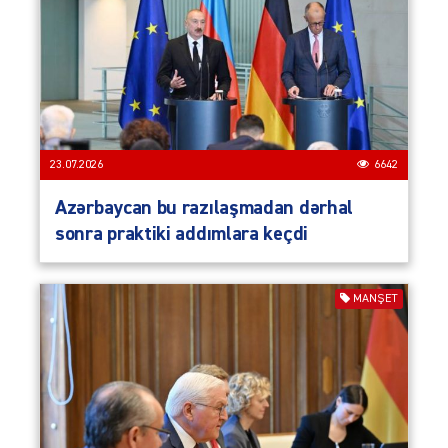
23.07.2026
6642
Azərbaycan bu razılaşmadan dərhal
sonra praktiki addımlara keçdi
MANŞET