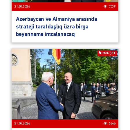
21.07.2026
5539
Azərbaycan və Almaniya arasında
strateji tərəfdaşlıq üzrə birgə
bəyannamə imzalanacaq
MANŞET
21.07.2026
6646