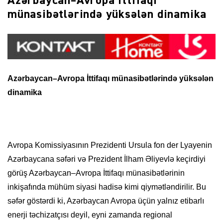
Azərbaycan–Avropa İttifaqı
münasibətlərində yüksələn dinamika
Azərbaycan–Avropa İttifaqı münasibətlərində yüksələn
dinamika
Avropa Komissiyasının Prezidenti Ursula fon der Lyayenin
Azərbaycana səfəri və Prezident İlham Əliyevlə keçirdiyi
görüş Azərbaycan–Avropa İttifaqı münasibətlərinin
inkişafında mühüm siyasi hadisə kimi qiymətləndirilir. Bu
səfər göstərdi ki, Azərbaycan Avropa üçün yalnız etibarlı
enerji təchizatçısı deyil, eyni zamanda regional