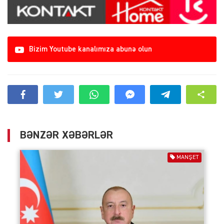
Bizim Youtube kanalımıza abunə olun
BƏNZƏR XƏBƏRLƏR
MANŞET