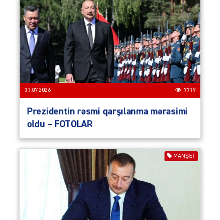
31.07.2026
7719
Prezidentin rəsmi qarşılanma mərasimi
oldu – FOTOLAR
MANŞET