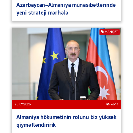
Azərbaycan–Almaniya münasibətlərində
yeni strateji mərhələ
MANŞET
23.07.2026
6644
Almaniya hökumətinin rolunu biz yüksək
qiymətləndiririk