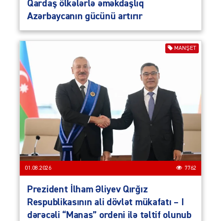
Qardaş ölkələrlə əməkdaşlıq
Azərbaycanın gücünü artırır
MANŞET
01.08.2026
7762
Prezident İlham Əliyev Qırğız
Respublikasının ali dövlət mükafatı – I
dərəcəli “Manas” ordeni ilə təltif olunub