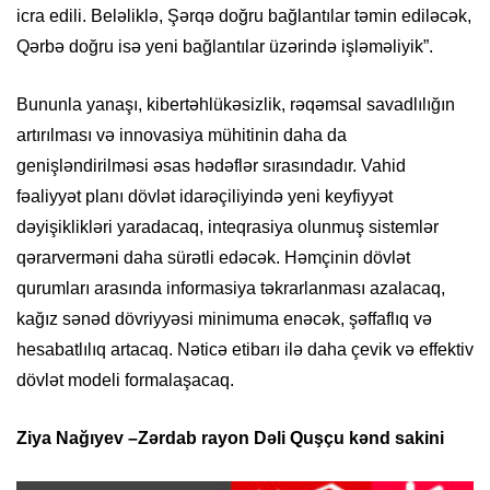
icra edili. Beləliklə, Şərqə doğru bağlantılar təmin ediləcək,
Qərbə doğru isə yeni bağlantılar üzərində işləməliyik”.
Bununla yanaşı, kibertəhlükəsizlik, rəqəmsal savadlılığın
artırılması və innovasiya mühitinin daha da
genişləndirilməsi əsas hədəflər sırasındadır. Vahid
fəaliyyət planı dövlət idarəçiliyində yeni keyfiyyət
dəyişiklikləri yaradacaq, inteqrasiya olunmuş sistemlər
qərarverməni daha sürətli edəcək. Həmçinin dövlət
qurumları arasında informasiya təkrarlanması azalacaq,
kağız sənəd dövriyyəsi minimuma enəcək, şəffaflıq və
hesabatlılıq artacaq. Nəticə etibarı ilə daha çevik və effektiv
dövlət modeli formalaşacaq.
Ziya
Nağıyev –
Zərdab rayon
Dəli Quşçu kənd sakini