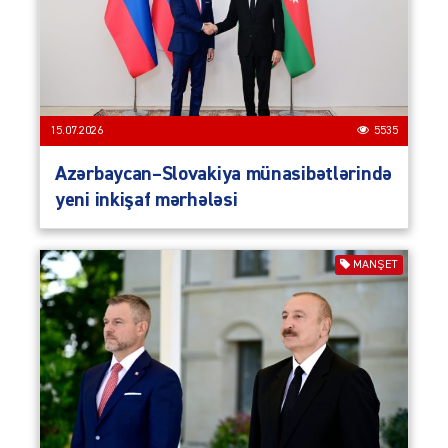
15.07.2026
5535
Azərbaycan–Slovakiya münasibətlərində
yeni inkişaf mərhələsi
MANŞET