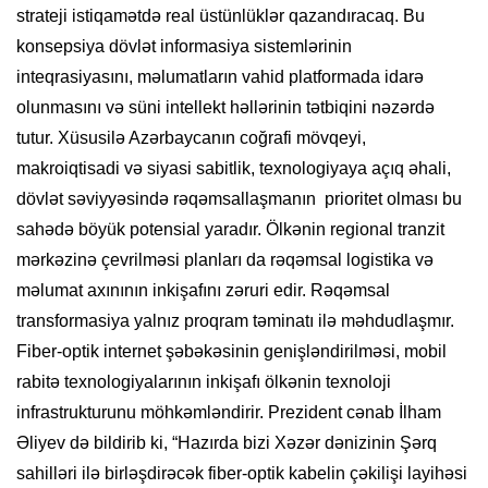
strateji istiqamətdə real üstünlüklər qazandıracaq. Bu
konsepsiya dövlət informasiya sistemlərinin
inteqrasiyasını, məlumatların vahid platformada idarə
olunmasını və süni intellekt həllərinin tətbiqini nəzərdə
tutur. Xüsusilə Azərbaycanın coğrafi mövqeyi,
makroiqtisadi və siyasi sabitlik, texnologiyaya açıq əhali,
dövlət səviyyəsində rəqəmsallaşmanın prioritet olması bu
sahədə böyük potensial yaradır. Ölkənin regional tranzit
mərkəzinə çevrilməsi planları da rəqəmsal logistika və
məlumat axınının inkişafını zəruri edir. Rəqəmsal
transformasiya yalnız proqram təminatı ilə məhdudlaşmır.
Fiber-optik internet şəbəkəsinin genişləndirilməsi, mobil
rabitə texnologiyalarının inkişafı ölkənin texnoloji
infrastrukturunu möhkəmləndirir. Prezident cənab İlham
Əliyev də bildirib ki, “Hazırda bizi Xəzər dənizinin Şərq
sahilləri ilə birləşdirəcək fiber-optik kabelin çəkilişi layihəsi