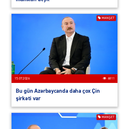
MANŞET
15.07.2026
6811
Bu gün Azərbaycanda daha çox Çin
şirkəti var
MANŞET