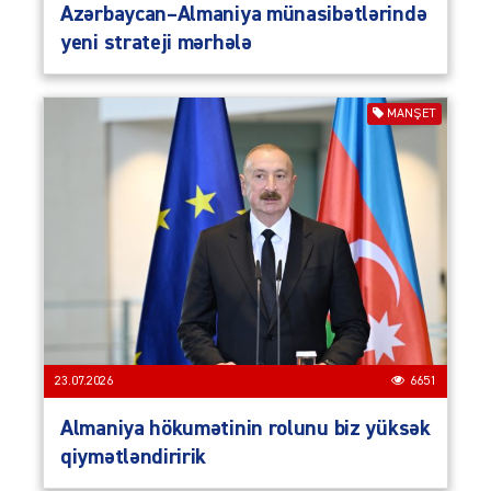
Azərbaycan–Almaniya münasibətlərində
yeni strateji mərhələ
MANŞET
23.07.2026
6651
Almaniya hökumətinin rolunu biz yüksək
qiymətləndiririk