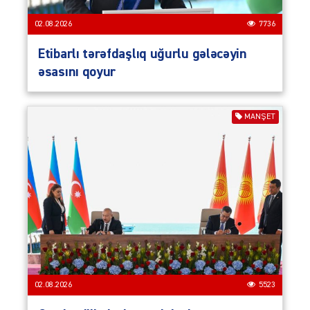
02.08.2026
7736
Etibarlı tərəfdaşlıq uğurlu gələcəyin
əsasını qoyur
MANŞET
02.08.2026
5523