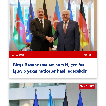
23.07.2026
5614
Birgə Bəyannamə əminəm ki, çox fəal
işləyib yaxşı nəticələr hasil edəcəkdir
MANŞET