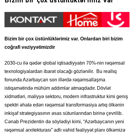
Bizim bir çox üstünlüklərimiz var
Bizim bir çox üstünlüklərimiz var. Onlardan biri bizim
coğrafi vəziyyətimizdir
2030-cu ilə qədər qlobal iqtisadiyyatın 70%-nin rəqəmsal
texnologiyalardan ibarət olacağı gözlənilir. Bu reallıq
fonunda Azərbaycan son illərdə rəqəmsallaşma
istiqamətində mühüm addımlar atmaqdadır. Dövlət
xidmətləri, maliyyə sektoru, modern infrastruktur kimi geniş
spektri əhatə edən rəqəmsal transformasiya artıq ölkənin
inkişaf strategiyasının əsas sütunlarından birinə çevrilib.
Cənab Prezidentin də söylədiyi kimi, “Azərbaycanın yeni
rəqəmsal arxitekturası” adlı vahid fəaliyyət planı ölkəmizə