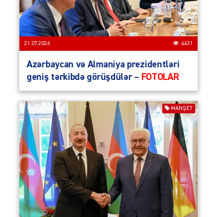
21.07.2026
4431
Azərbaycan və Almaniya prezidentləri
geniş tərkibdə görüşdülər –
FOTOLAR
MANŞET