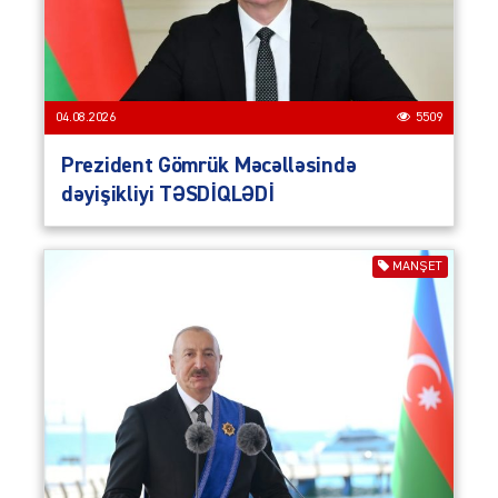
04.08.2026
5509
Prezident Gömrük Məcəlləsində
dəyişikliyi TƏSDİQLƏDİ
MANŞET