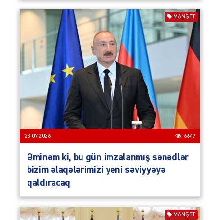
MANŞET
23.07.2026
6647
Əminəm ki, bu gün imzalanmış sənədlər
bizim əlaqələrimizi yeni səviyyəyə
qaldıracaq
MANŞET