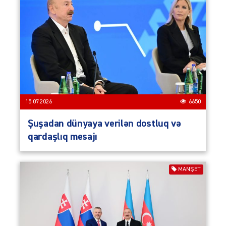
15.07.2026
6650
Şuşadan dünyaya verilən dostluq və
qardaşlıq mesajı
MANŞET