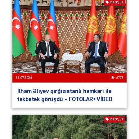
MANŞET
31.07.2026
6778
İlham Əliyev qırğızıstanlı həmkarı ilə
təkbətək görüşdü – FOTOLAR+VİDEO
MANŞET