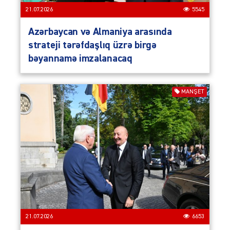
21.07.2026
5545
Azərbaycan və Almaniya arasında
strateji tərəfdaşlıq üzrə birgə
bəyannamə imzalanacaq
MANŞET
21.07.2026
6653