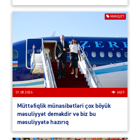
MANŞET
01.08.2026
6629
Müttəfiqlik münasibətləri çox böyük
məsuliyyət deməkdir və biz bu
məsuliyyətə hazırıq