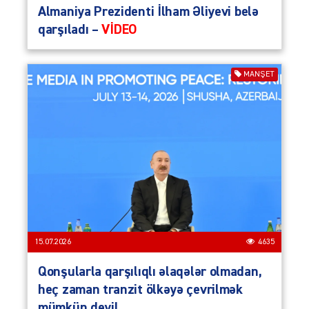
Almaniya Prezidenti İlham Əliyevi belə
qarşıladı –
VİDEO
MANŞET
15.07.2026
4635
Qonşularla qarşılıqlı əlaqələr olmadan,
heç zaman tranzit ölkəyə çevrilmək
mümkün deyil