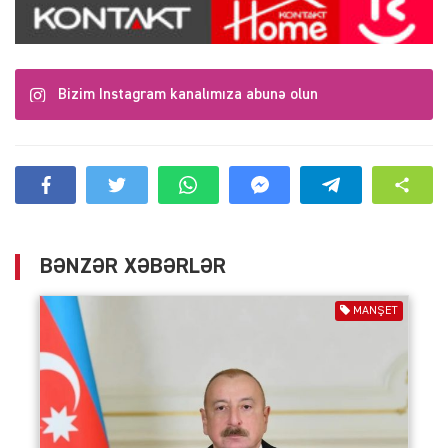
Bizim Instagram kanalımıza abunə olun
BƏNZƏR XƏBƏRLƏR
MANŞET