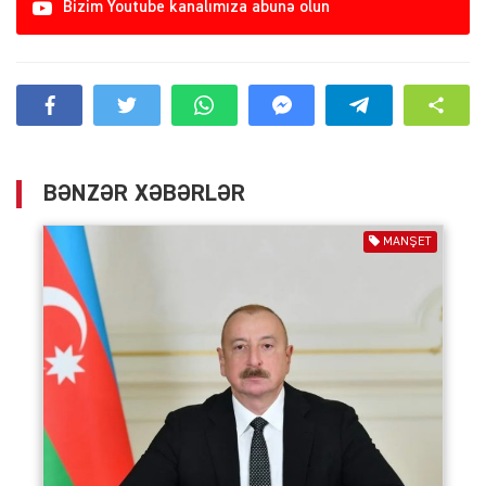
Bizim Youtube kanalımıza abunə olun
BƏNZƏR XƏBƏRLƏR
MANŞET