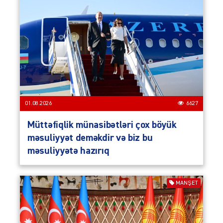
01.08.2026
6627
Müttəfiqlik münasibətləri çox böyük
məsuliyyət deməkdir və biz bu
məsuliyyətə hazırıq
MANŞET