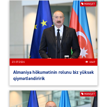
MANŞET
23.07.2026
6649
Almaniya hökumətinin rolunu biz yüksək
qiymətləndiririk
MANŞET