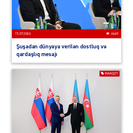
15.07.2026
6645
Şuşadan dünyaya verilən dostluq və
qardaşlıq mesajı
MANŞET