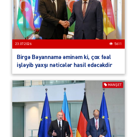
23.07.2026
5611
Birgə Bəyannamə əminəm ki, çox fəal
işləyib yaxşı nəticələr hasil edəcəkdir
MANŞET