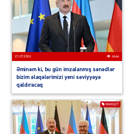
23.07.2026
6644
Əminəm ki, bu gün imzalanmış sənədlər
bizim əlaqələrimizi yeni səviyyəyə
qaldıracaq
MANŞET