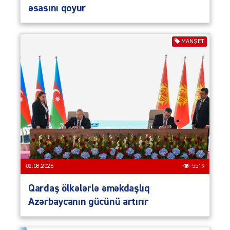
əsasını qoyur
MANŞET
02.08.2026
5519
Qardaş ölkələrlə əməkdaşlıq
Azərbaycanın gücünü artırır