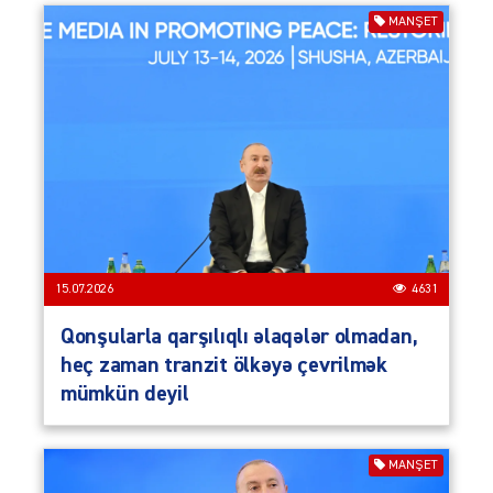
MANŞET
15.07.2026
4631
Qonşularla qarşılıqlı əlaqələr olmadan,
heç zaman tranzit ölkəyə çevrilmək
mümkün deyil
MANŞET