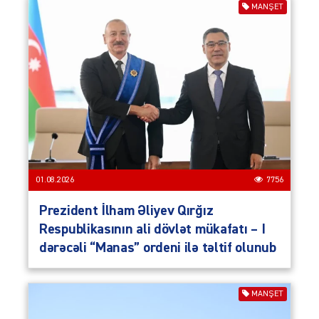
MANŞET
01.08.2026
7756
Prezident İlham Əliyev Qırğız
Respublikasının ali dövlət mükafatı – I
dərəcəli “Manas” ordeni ilə təltif olunub
MANŞET