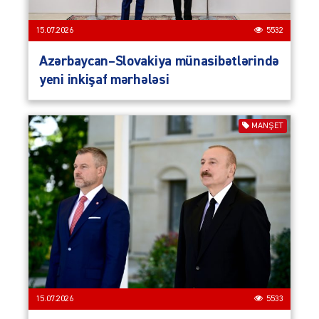
15.07.2026
5532
Azərbaycan–Slovakiya münasibətlərində
yeni inkişaf mərhələsi
MANŞET
15.07.2026
5533