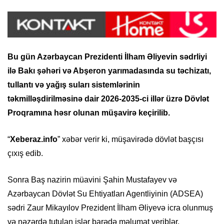
Bu gün Azərbaycan Prezidenti İlham Əliyevin sədrliyi
ilə Bakı şəhəri və Abşeron yarımadasında su təchizatı,
tullantı və yağış suları sistemlərinin
təkmilləşdirilməsinə dair 2026-2035-ci illər üzrə Dövlət
Proqramına həsr olunan müşavirə keçirilib.
“
Xeberaz.info
” xəbər verir ki, müşavirədə dövlət başçısı
çıxış edib.
Sonra Baş nazirin müavini Şahin Mustafayev və
Azərbaycan Dövlət Su Ehtiyatları Agentliyinin (ADSEA)
sədri Zaur Mikayılov Prezident İlham Əliyevə icra olunmuş
və nəzərdə tutulan işlər barədə məlumat veriblər.