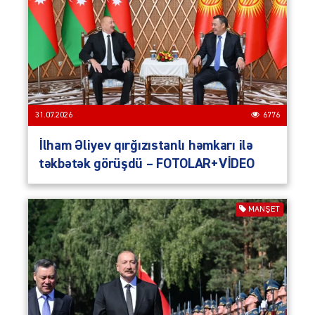
31.07.2026
6776
İlham Əliyev qırğızıstanlı həmkarı ilə
təkbətək görüşdü – FOTOLAR+VİDEO
MANŞET