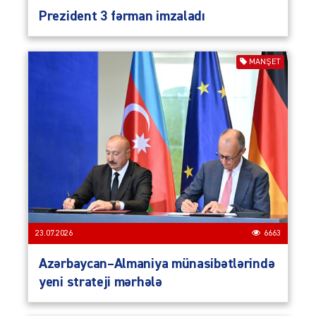
Prezident 3 fərman imzaladı
MANŞET
23.07.2026
6663
Azərbaycan–Almaniya münasibətlərində
yeni strateji mərhələ