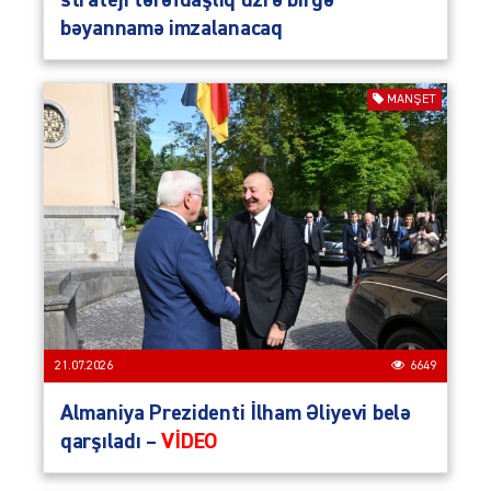
strateji tərəfdaşlıq üzrə birgə
bəyannamə imzalanacaq
MANŞET
21.07.2026
6649
Almaniya Prezidenti İlham Əliyevi belə
qarşıladı –
VİDEO