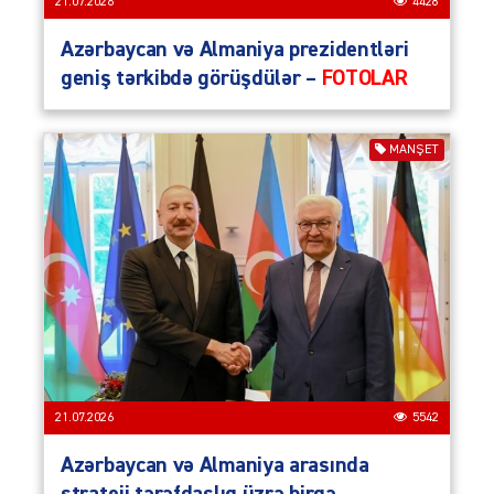
21.07.2026
4428
Azərbaycan və Almaniya prezidentləri
geniş tərkibdə görüşdülər –
FOTOLAR
MANŞET
21.07.2026
5542
Azərbaycan və Almaniya arasında