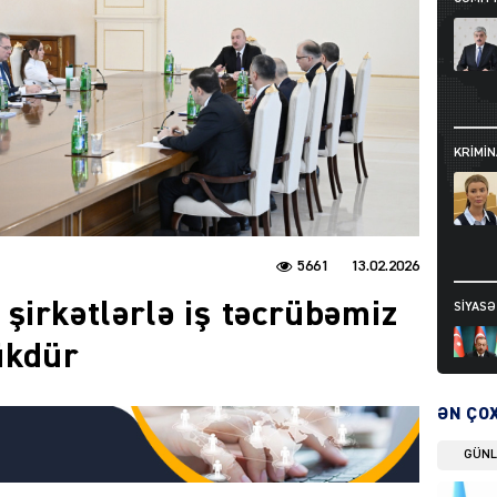
KRIMIN
5661
13.02.2026
şirkətlərlə iş təcrübəmiz
SIYAS
ükdür
ƏN ÇO
GÜN
DÜNYA