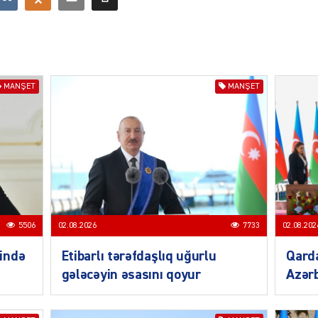
CƏMIY
MANŞET
MANŞET
SIYAS
DÜNYA
5506
02.08.2026
7733
02.08.202
ində
Etibarlı tərəfdaşlıq uğurlu
Qarda
gələcəyin əsasını qoyur
Azərb
ŞOU-B