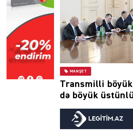
MANŞET
Transmilli böyük 
də böyük üstünl