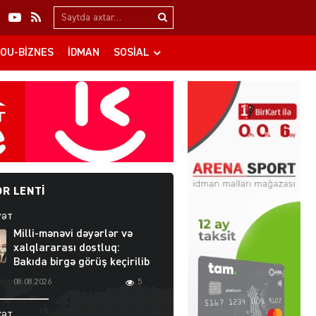
Search…
OU-BIZNES
İDMAN
SOSIAL
R LENTI
YƏT
Milli-mənəvi dəyərlər və
xalqlararası dostluq:
Bakıda birgə görüş keçirilib
08.08.2026
5
YƏT