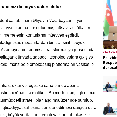
təcrübəmiz də böyük üstünlükdür.
dent cənab İlham Əliyevin “Azərbaycanın yeni
DÜNYA
 fəaliyyət planına həsr olunmuş müşavirəsi ölkənin
eni mərhələnin konturlarını müəyyənləşdirdi.
ladığı əsas məqamlardan biri transmilli böyük
in Azərbaycanın rəqəmsal transformasiya prosesində
01.08.2026
allaşan dünyada qabaqcıl texnologiyalara çıxış və
Prezide
CƏMIY
Respubl
ətbiqi məhz belə əməkdaşlıq platformaları vasitəsilə
dərəcəl
infrastruktur və logistika sahələrində aparıcı
XARİCİ
aşlıq təcrübəsinə malikdir. Bu model qarşılıqlı etimad,
unmüddətli strateji planlaşdırma üzərində qurulub.
 iqtisadiyyat sahəsinə transfer edilməsi qarşıda duran
llekt, böyük verilənlərin emalı və kibertəhlükəsizlik