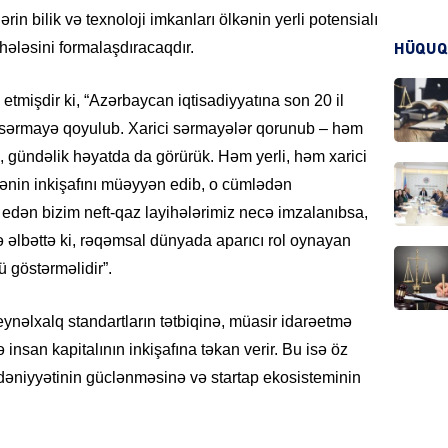
lərin bilik və texnoloji imkanları ölkənin yerli potensialı
KRIMIN
rhələsini formalaşdıracaqdır.
HÜQUQ
mişdir ki, “Azərbaycan iqtisadiyyatına son 20 il
 sərmayə qoyulub. Xarici sərmayələr qorunub – həm
 gündəlik həyatda da görürük. Həm yerli, həm xarici
HADIS
kənin inkişafını müəyyən edib, o cümlədən
edən bizim neft-qaz layihələrimiz necə imzalanıbsa,
bə əlbəttə ki, rəqəmsal dünyada aparıcı rol oynayan
 göstərməlidir”.
DÜNYA
eynəlxalq standartların tətbiqinə, müasir idarəetmə
insan kapitalının inkişafına təkan verir. Bu isə öz
əniyyətinin güclənməsinə və startap ekosisteminin
HADIS