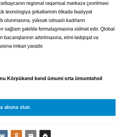
ərbaycanın regional rəqəmsal mərkəzə çevrilməsi
 texnologiya şirkətlərinin ölkədə fəaliyyət
lb olunmasına, yüksək ixtisaslı kadrların
KRIMIN
in sağlam şəkildə formalaşmasına xidmət edir. Qlobal
n bacarıqlarının artırılmasına, elmi-tədqiqat və
əsinə imkan yaradır.
SOSIAL
onu Körpükənd kənd ümumi orta ümumtəhsil
a abunə olun
KRIMIN