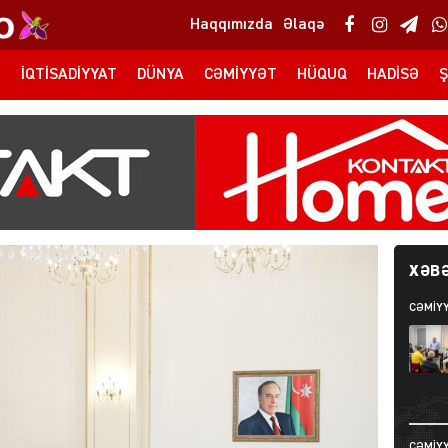
Haqqımızda
Əlaqə
T
İQTISADIYYAT
DÜNYA
CƏMIYYƏT
HÜQUQ
HADISƏ
Ş
XƏBƏ
CƏMIY
CƏMIY