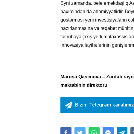
Eyni zamanda, belə əməkdaşlıq Az
baxımından da əhəmiyyətlidir. Böyük
göstərməsi yeni investisiyaların cə
hazırlanmasına və rəqabət mühitin
təcrübəyə çıxış yerli mütəxəssisləri
innovasiya layihələrinin genişlənm
Marusa Qasımova – Zərdab ray
məktəbinin direktoru
Bizim Telegram kanalımız