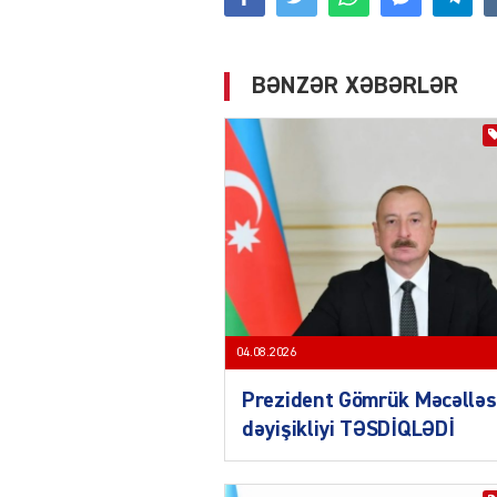
BƏNZƏR XƏBƏRLƏR
04.08.2026
Prezident Gömrük Məcəlləs
dəyişikliyi TƏSDİQLƏDİ