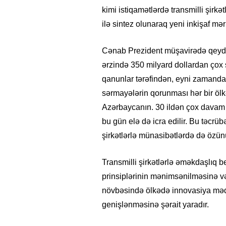
kimi istiqamətlərdə transmilli şirkət
ilə sintez olunaraq yeni inkişaf mə
Cənab Prezident müşavirədə qeyd et
ərzində 350 milyard dollardan çox
qanunlar tərəfindən, eyni zamanda,
sərmayələrin qorunması hər bir öl
Azərbaycanın. 30 ildən çox davam 
bu gün elə də icra edilir. Bu təcrü
şirkətlərlə münasibətlərdə də özünü
Transmilli şirkətlərlə əməkdaşlıq b
prinsiplərinin mənimsənilməsinə və 
növbəsində ölkədə innovasiya məd
genişlənməsinə şərait yaradır.