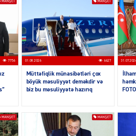
MANŞET
MANŞET
CƏMIY
7756
01.08.2026
6627
31.07.202
ız
Müttəfiqlik münasibətləri çox
İlham
böyük məsuliyyət deməkdir və
həmka
s”
biz bu məsuliyyətə hazırıq
FOTO
CƏMIY
MANŞET
MANŞET
CƏMIY