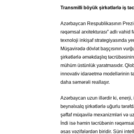
Transmilli böyük şirkətlərlə iş 
Azərbaycan Respublikasının Prezi
rəqəmsal arxitekturası” adlı vahid
texnoloji inkişaf strategiyasında y
Müşavirədə dövlət başçısının vurğu
şirkətlərlə əməkdaşlıq təcrübəsin
mühüm üstünlük yaratmasıdır. Qlob
innovativ idarəetmə modellərinin t
daha səmərəli reallaşır.
Azərbaycan uzun illərdir ki, enerji, 
beynəlxalq şirkətlərlə uğurlu tərəfd
şəffaf müqavilə mexanizmləri və uz
İndi isə həmin təcrübənin rəqəmsal
əsas vəzifələrdən biridir. Süni inte