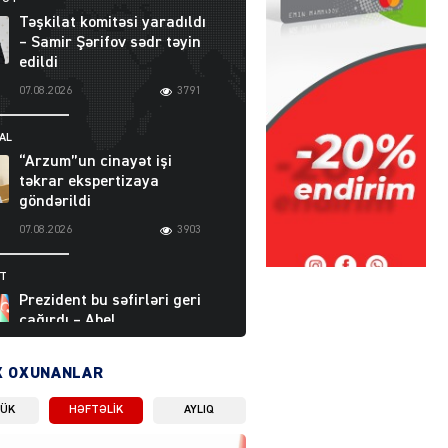
Təşkilat komitəsi yaradıldı
– Samir Şərifov sədr təyin
edildi
07.08.2026
3791
AL
“Arzum”un cinayət işi
təkrar ekspertizaya
göndərildi
07.08.2026
3903
ƏT
Prezident bu səfirləri geri
çağırdı – Abel
Məhərrəmovun oğlu da var
07.08.2026
5713
X OXUNANLAR
LÜK
HƏFTƏLIK
AYLIQ
Moskvada güclü partlayış