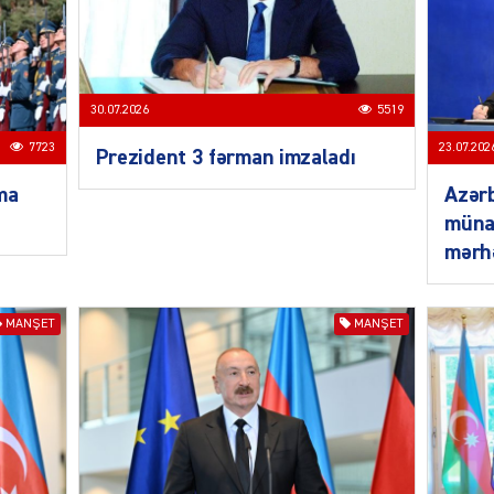
30.07.2026
5519
MANŞE
7723
23.07.202
Prezident 3 fərman imzaladı
ma
Azər
münas
mərh
SIYAS
MANŞET
MANŞET
DÜNYA