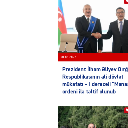
01.08.2026
Prezident İlham Əliyev Qırğ
Respublikasının ali dövlət
mükafatı – I dərəcəli “Mana
ordeni ilə təltif olunub