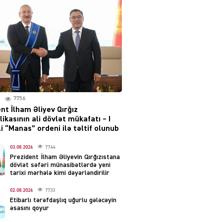
səsləri eşidildi
07.08.2026
5491
Rusiya-Ukrayna
münaqişəsinin həllində
irəliləyiş var – Tramp
07.08.2026
5502
7756
nt İlham Əliyev Qırğız
YƏT
ikasının ali dövlət mükafatı – I
Prezident 2 fərman
i “Manas” ordeni ilə təltif olunub
imzaladı
07.08.2026
03.08.2026
7744
5491
Prezident İlham Əliyevin Qırğızıstana
dövlət səfəri münasibətlərdə yeni
 SİYASƏT
tarixi mərhələ kimi dəyərləndirilir
Tehran və İrəvandan
02.08.2026
7733
“Tramp yolu”na HƏMLƏ –
Etibarlı tərəfdaşlıq uğurlu gələcəyin
REAKSİYA
əsasını qoyur
07.08.2026
5493