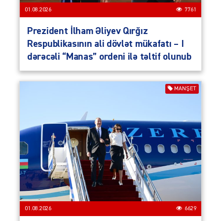
01.08.2026
7761
Prezident İlham Əliyev Qırğız
Respublikasının ali dövlət mükafatı – I
dərəcəli “Manas” ordeni ilə təltif olunub
MANŞET
01.08.2026
6629