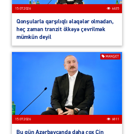
15.07.2026
4635
Qonşularla qarşılıqlı əlaqələr olmadan,
heç zaman tranzit ölkəyə çevrilmək
mümkün deyil
MANŞET
15.07.2026
6811
Bu gün Azərbaycanda daha çox Çin