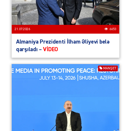
21.07.2026
6653
Almaniya Prezidenti İlham Əliyevi belə
qarşıladı –
VİDEO
MANŞET