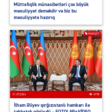
Müttəfiqlik münasibətləri çox böyük
məsuliyyət deməkdir və biz bu
məsuliyyətə hazırıq
MANŞET
31.07.2026
6778
İlham Əliyev qırğızıstanlı həmkarı ilə
təkbətək görüşdü – FOTOLAR+VİDEO