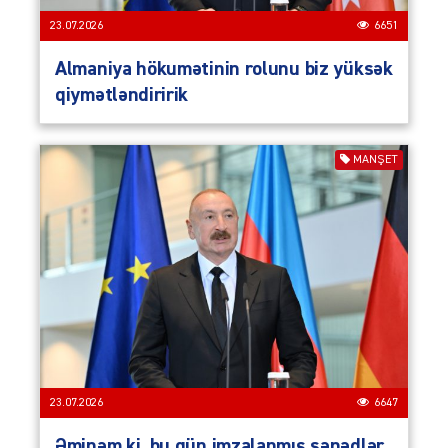
23.07.2026
6651
Almaniya hökumətinin rolunu biz yüksək
qiymətləndiririk
MANŞET
23.07.2026
6647
Əminəm ki, bu gün imzalanmış sənədlər