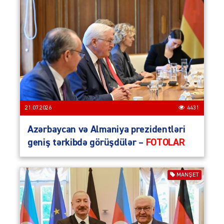
21.07.2026
4431
Azərbaycan və Almaniya prezidentləri
geniş tərkibdə görüşdülər –
FOTOLAR
MANŞET