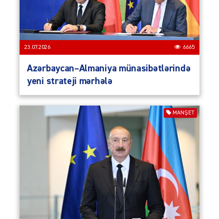
23.07.2026
6665
Azərbaycan–Almaniya münasibətlərində
yeni strateji mərhələ
MANŞET