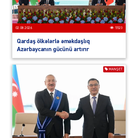
02.08.2026
5523
Qardaş ölkələrlə əməkdaşlıq
Azərbaycanın gücünü artırır
MANŞET