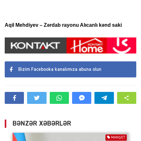
Aqil Mehdiyev – Zərdab rayonu Alıcanlı kənd saki
Bizim Facebooka kanalımıza abunə olun
BƏNZƏR XƏBƏRLƏR
MANŞET