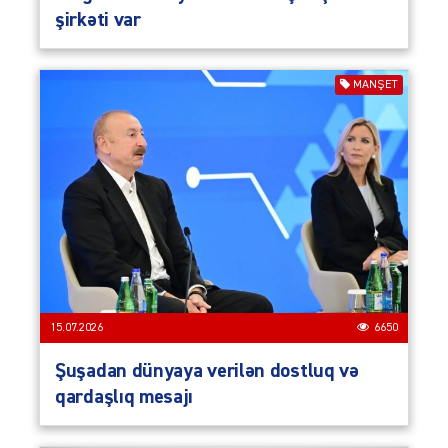
şirkəti var
MANŞET
15.07.2026
6650
Şuşadan dünyaya verilən dostluq və
qardaşlıq mesajı