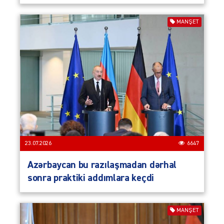
MANŞET
23.07.2026
6647
Azərbaycan bu razılaşmadan dərhal
sonra praktiki addımlara keçdi
MANŞET