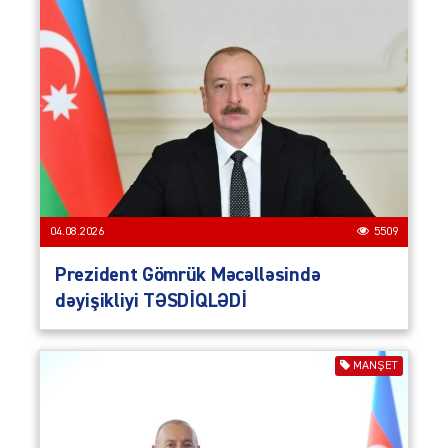
04.08.2026
5509
Prezident Gömrük Məcəlləsində
dəyişikliyi TƏSDİQLƏDİ
MANŞET