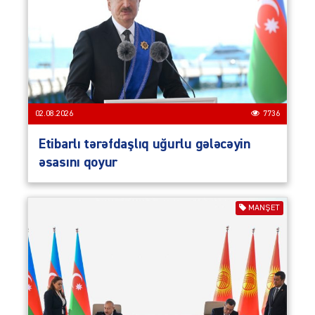
02.08.2026
7736
Etibarlı tərəfdaşlıq uğurlu gələcəyin
əsasını qoyur
MANŞET