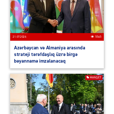
21.07.2026
5545
Azərbaycan və Almaniya arasında
strateji tərəfdaşlıq üzrə birgə
bəyannamə imzalanacaq
MANŞET