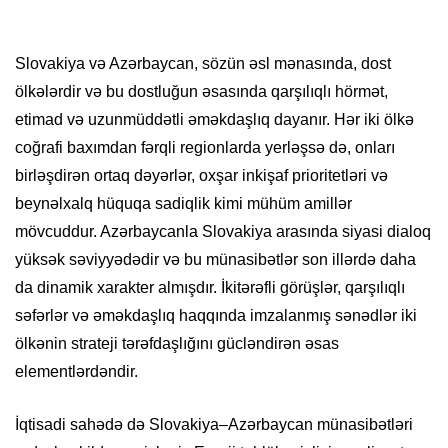
Slovakiya və Azərbaycan, sözün əsl mənasında, dost
ölkələrdir və bu dostluğun əsasında qarşılıqlı hörmət,
etimad və uzunmüddətli əməkdaşlıq dayanır. Hər iki ölkə
coğrafi baxımdan fərqli regionlarda yerləşsə də, onları
birləşdirən ortaq dəyərlər, oxşar inkişaf prioritetləri və
beynəlxalq hüquqa sadiqlik kimi mühüm amillər
mövcuddur. Azərbaycanla Slovakiya arasında siyasi dialoq
yüksək səviyyədədir və bu münasibətlər son illərdə daha
da dinamik xarakter almışdır. İkitərəfli görüşlər, qarşılıqlı
səfərlər və əməkdaşlıq haqqında imzalanmış sənədlər iki
ölkənin strateji tərəfdaşlığını gücləndirən əsas
elementlərdəndir.
İqtisadi sahədə də Slovakiya–Azərbaycan münasibətləri