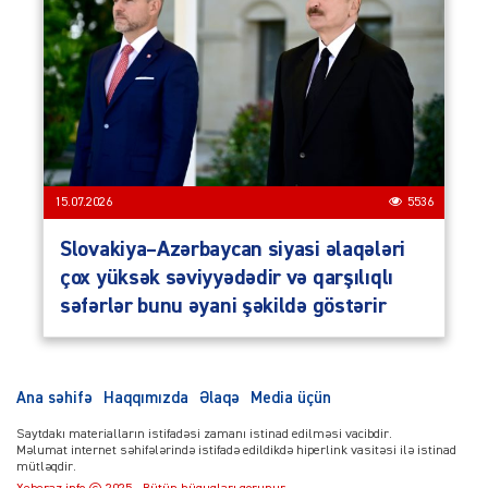
15.07.2026
5536
Slovakiya–Azərbaycan siyasi əlaqələri
çox yüksək səviyyədədir və qarşılıqlı
səfərlər bunu əyani şəkildə göstərir
Ana səhifə
Haqqımızda
Əlaqə
Media üçün
Saytdakı materialların istifadəsi zamanı istinad edilməsi vacibdir.
Məlumat internet səhifələrində istifadə edildikdə hiperlink vasitəsi ilə istinad
mütləqdir.