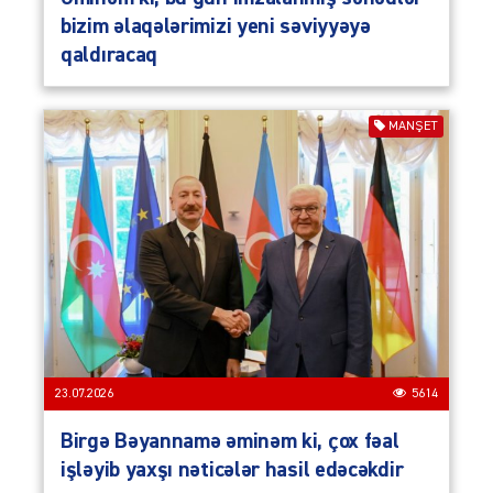
bizim əlaqələrimizi yeni səviyyəyə
qaldıracaq
MANŞET
23.07.2026
5614
Birgə Bəyannamə əminəm ki, çox fəal
işləyib yaxşı nəticələr hasil edəcəkdir