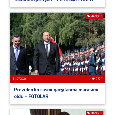
MANŞET
31.07.2026
7724
Prezidentin rəsmi qarşılanma mərasimi
oldu – FOTOLAR
MANŞET