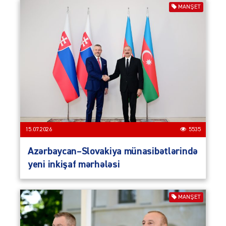
MANŞET
15.07.2026
5535
Azərbaycan–Slovakiya münasibətlərində
yeni inkişaf mərhələsi
MANŞET