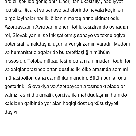
ardıcıl şəkildə genişlənir. Enerji təhlükəsizliyi, nəqliyyat-
logistika, ticarət və sənaye sahələrində həyata keçirilən
birgə layihələr hər iki ölkənin maraqlarına xidmət edir.
Azərbaycanın Avropanın enerji təhlükəsizliyində oynadığı
rol, Slovakiyanın isə inkişaf etmiş sənaye və texnologiya
potensialı əməkdaşlıq üçün əlverişli zəmin yaradır. Mədəni
və humanitar əlaqələr də bu tərəfdaşlığın mühüm
hissəsidir. Tələbə mübadiləsi proqramları, mədəni tədbirlər
və xalqlar arasında artan dostluq iki ölkə arasında səmimi
münasibətləri daha da möhkəmləndirir. Bütün bunlar onu
göstərir ki, Slovakiya və Azərbaycan arasındakı əlaqələr
yalnız rəsmi diplomatik çərçivə ilə məhdudlaşmır, həm də
xalqların qəlbində yer alan həqiqi dostluq xüsusiyyəti
daşıyır.