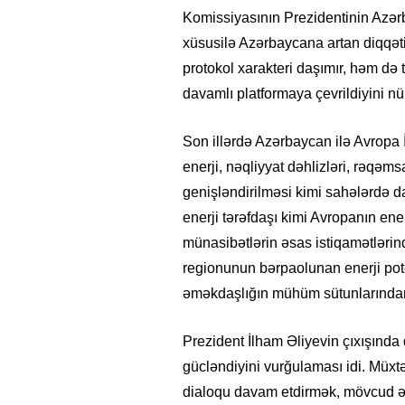
Komissiyasının Prezidentinin Azərb
xüsusilə Azərbaycana artan diqqətin
protokol xarakteri daşımır, həm də 
davamlı platformaya çevrildiyini nüm
Son illərdə Azərbaycan ilə Avropa İt
enerji, nəqliyyat dəhlizləri, rəqəms
genişləndirilməsi kimi sahələrdə d
enerji tərəfdaşı kimi Avropanın enerj
münasibətlərin əsas istiqamətlərind
regionunun bərpaolunan enerji poten
əməkdaşlığın mühüm sütunlarından b
Prezident İlham Əliyevin çıxışında
gücləndiyini vurğulaması idi. Müxtəli
dialoqu davam etdirmək, mövcud ə