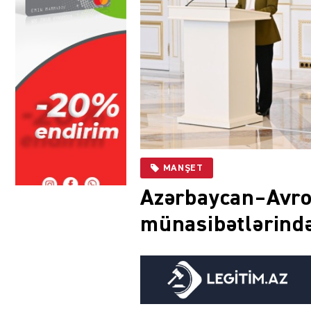
MANŞET
Azərbaycan–Avro
münasibətlərind