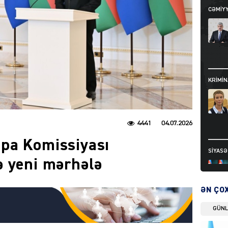
CƏMIY
KRIMIN
4441
04.07.2026
pa Komissiyası
SIYAS
ə yeni mərhələ
ƏN ÇO
GÜN
DÜNYA