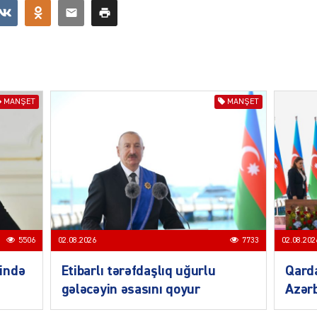
ŞOU-B
MANŞET
MANŞET
CƏMIY
CƏMIY
5506
02.08.2026
7733
02.08.202
ində
Etibarlı tərəfdaşlıq uğurlu
Qarda
gələcəyin əsasını qoyur
Azərb
CƏMIY