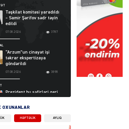
YƏT
Təşkilat komitəsi yaradıldı
– Samir Şərifov sədr təyin
edildi
07.08.2026
3787
AL
“Arzum”un cinayət işi
təkrar ekspertizaya
göndərildi
07.08.2026
3898
ƏT
Prezident bu səfirləri geri
çağırdı – Abel
Məhərrəmovun oğlu da var
X OXUNANLAR
07.08.2026
5710
LÜK
HƏFTƏLIK
AYLIQ