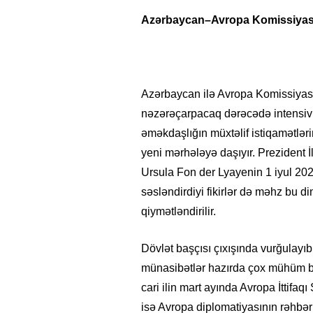
Azərbaycan–Avropa Komissiyası
Azərbaycan ilə Avropa Komissiyası
nəzərəçarpacaq dərəcədə intensivləş
əməkdaşlığın müxtəlif istiqamətləri
yeni mərhələyə daşıyır. Prezident 
Ursula Fon der Lyayenin 1 iyul 202
səsləndirdiyi fikirlər də məhz bu di
qiymətləndirilir.
Dövlət başçısı çıxışında vurğulayı
münasibətlər hazırda çox mühüm b
cari ilin mart ayında Avropa İttifa
isə Avropa diplomatiyasının rəhbər