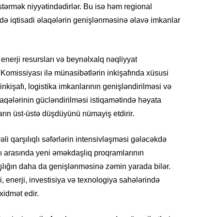
östərmək niyyətindədirlər. Bu isə həm regional
ə iqtisadi əlaqələrin genişlənməsinə əlavə imkanlar
KRIMIN
enerji resursları və beynəlxalq nəqliyyat
 Komissiyası ilə münasibətlərin inkişafında xüsusi
nkişafı, logistika imkanlarının genişləndirilməsi və
laqələrinin gücləndirilməsi istiqamətində həyata
ların üst-üstə düşdüyünü nümayiş etdirir.
SOSIAL
əli qarşılıqlı səfərlərin intensivləşməsi gələcəkdə
 arasında yeni əməkdaşlıq proqramlarının
lığın daha da genişlənməsinə zəmin yarada bilər.
i, enerji, investisiya və texnologiya sahələrində
KRIMIN
xidmət edir.