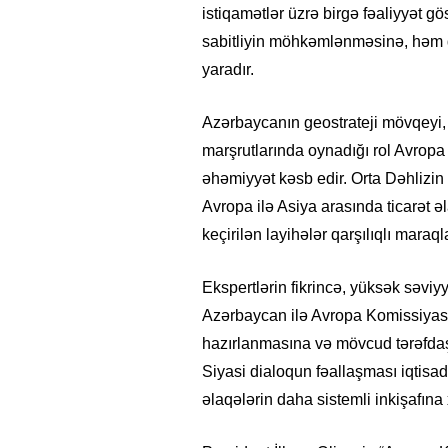
istiqamətlər üzrə birgə fəaliyyət g
sabitliyin möhkəmlənməsinə, həm d
yaradır.
Azərbaycanın geostrateji mövqeyi, 
marşrutlarında oynadığı rol Avropa
əhəmiyyət kəsb edir. Orta Dəhlizin i
Avropa ilə Asiya arasında ticarət ə
keçirilən layihələr qarşılıqlı maraq
Ekspertlərin fikrincə, yüksək səviyy
Azərbaycan ilə Avropa Komissiyası
hazırlanmasına və mövcud tərəfdaş
Siyasi dialoqun fəallaşması iqtisad
əlaqələrin daha sistemli inkişafına 