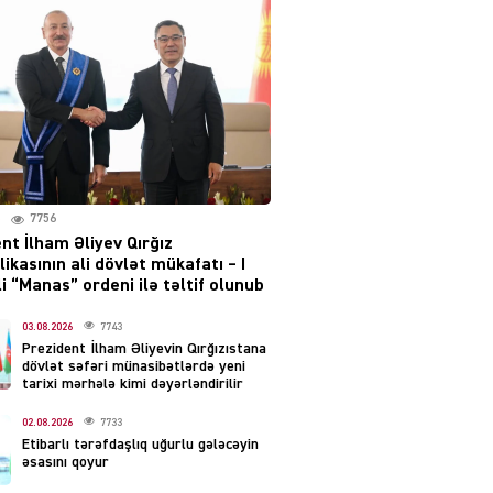
Moskvada güclü partlayış
səsləri eşidildi
07.08.2026
5488
Rusiya-Ukrayna
münaqişəsinin həllində
irəliləyiş var – Tramp
07.08.2026
7756
5499
nt İlham Əliyev Qırğız
ikasının ali dövlət mükafatı – I
YƏT
i “Manas” ordeni ilə təltif olunub
Prezident 2 fərman
imzaladı
03.08.2026
7743
Prezident İlham Əliyevin Qırğızıstana
07.08.2026
5488
dövlət səfəri münasibətlərdə yeni
tarixi mərhələ kimi dəyərləndirilir
 SİYASƏT
02.08.2026
7733
Tehran və İrəvandan
Etibarlı tərəfdaşlıq uğurlu gələcəyin
“Tramp yolu”na HƏMLƏ –
əsasını qoyur
REAKSİYA