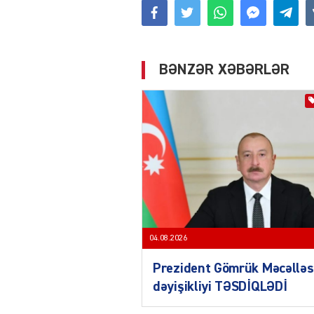
BƏNZƏR XƏBƏRLƏR
04.08.2026
Prezident Gömrük Məcəlləs
dəyişikliyi TƏSDİQLƏDİ