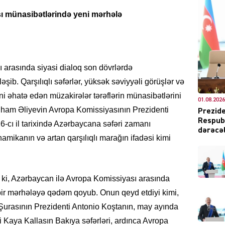
 münasibətlərində yeni mərhələ
DÜNYA
 arasında siyasi dialoq son dövrlərdə
ib. Qarşılıqlı səfərlər, yüksək səviyyəli görüşlər və
ni əhatə edən müzakirələr tərəflərin münasibətlərini
01.08.2026
İlham Əliyevin Avropa Komissiyasının Prezidenti
Prezide
Respubl
6-cı il tarixində Azərbaycana səfəri zamanı
CƏMIY
dərəcəl
namikanın və artan qarşılıqlı marağın ifadəsi kimi
b ki, Azərbaycan ilə Avropa Komissiyası arasında
XARİCİ
ir mərhələyə qədəm qoyub. Onun qeyd etdiyi kimi,
qı Şurasının Prezidenti Antonio Koştanın, may ayında
i Kaya Kallasın Bakıya səfərləri, ardınca Avropa