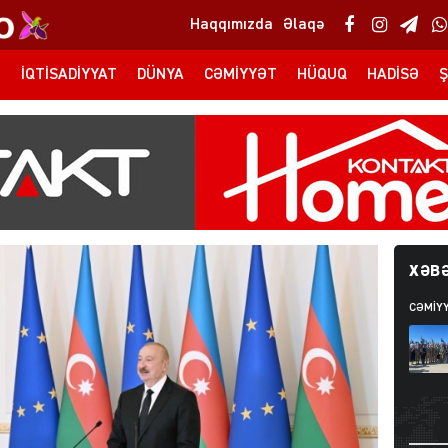
Haqqımızda
Əlaqə
T
İQTISADIYYAT
DÜNYA
CƏMIYYƏT
HÜQUQ
HADISƏ
Ş
XƏBƏ
CƏMIY