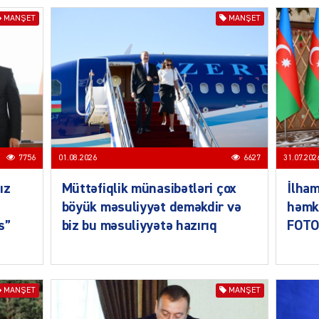
MANŞET
MANŞET
MANŞE
7756
01.08.2026
6627
31.07.202
ız
Müttəfiqlik münasibətləri çox
İlham
SIYAS
böyük məsuliyyət deməkdir və
həmka
s”
biz bu məsuliyyətə hazırıq
FOTO
DÜNYA
MANŞET
MANŞET