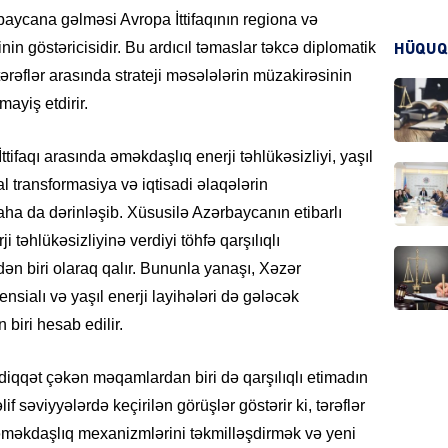
aycana gəlməsi Avropa İttifaqının regiona və
in göstəricisidir. Bu ardıcıl təmaslar təkcə diplomatik
HÜQUQ
KRIMIN
tərəflər arasında strateji məsələlərin müzakirəsinin
ayiş etdirir.
tifaqı arasında əməkdaşlıq enerji təhlükəsizliyi, yaşıl
al transformasiya və iqtisadi əlaqələrin
HADIS
aha da dərinləşib. Xüsusilə Azərbaycanın etibarlı
i təhlükəsizliyinə verdiyi töhfə qarşılıqlı
ən biri olaraq qalır. Bununla yanaşı, Xəzər
sialı və yaşıl enerji layihələri də gələcək
DÜNYA
iri hesab edilir.
 diqqət çəkən məqamlardan biri də qarşılıqlı etimadın
f səviyyələrdə keçirilən görüşlər göstərir ki, tərəflər
məkdaşlıq mexanizmlərini təkmilləşdirmək və yeni
HADIS