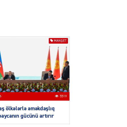
IZNES
Ekranlardan uzaq qalan
məşhur aktrisanın yeni
qazanc mənbəyi ortaya
çıxdı
04.08.2026
2179
MANŞET
YƏT
Hüseyn Həsənov haqqında
həbs qərarı verildi –
Milyonluq əmlakı müsadirə
olundu
04.08.2026
5498
YƏT
6
5519
İlham Əliyev bu rayona yeni
icra başçısı təyin etdi
ş ölkələrlə əməkdaşlıq
04.08.2026
4411
aycanın gücünü artırır
YƏT