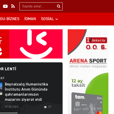
Search…
OU-BIZNES
İDMAN
SOSIAL
R LENTI
YƏT
Beynəlxalq Humanistika
İnstitutu Anım Günündə
qəhrəmanlarımızın
məzarını ziyarət etdi
07.08.2026
25