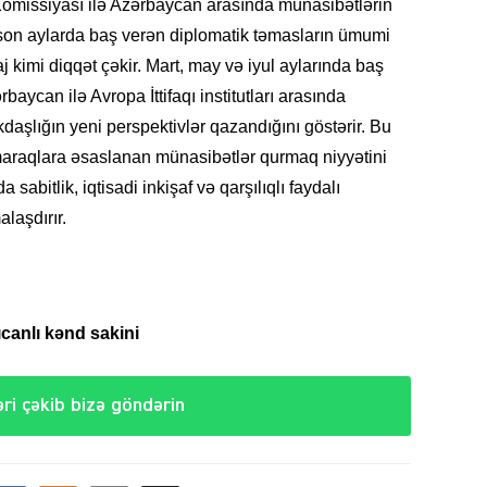
Komissiyası ilə Azərbaycan arasında münasibətlərin
son aylarda baş verən diplomatik təmasların ümumi
 kimi diqqət çəkir. Mart, may və iyul aylarında baş
CƏMIY
baycan ilə Avropa İttifaqı institutları arasında
kdaşlığın yeni perspektivlər qazandığını göstərir. Bu
maraqlara əsaslanan münasibətlər qurmaq niyyətini
sabitlik, iqtisadi inkişaf və qarşılıqlı faydalı
laşdırır.
SIYAS
canlı kənd sakini
DÜNYA
ri çəkib bizə göndərin