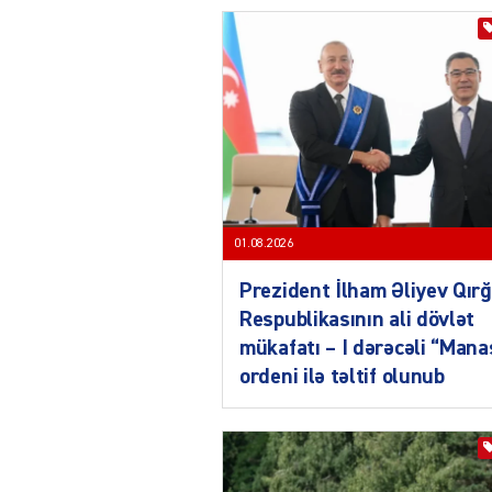
01.08.2026
Prezident İlham Əliyev Qırğ
Respublikasının ali dövlət
mükafatı – I dərəcəli “Mana
ordeni ilə təltif olunub