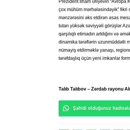
Prezident İlham Əliyevin “Avropa 
çox mühüm mərhələsindəyik” fikri 
mənzərəsini əks etdirən əsas mesaj
tutan yüksək səviyyəli görüşlər Azər
qarşılıqlı etimadın artdığını və əmə
dinamika tərəflərin uzunmüddətli 
nümayiş etdirməklə yanaşı, regionda 
tərəfdaşlıq üçün yeni imkanlar forma
Talıb Talıbov
– Zərdab rayonu Alı
Şahidi olduğunuz hadisələ