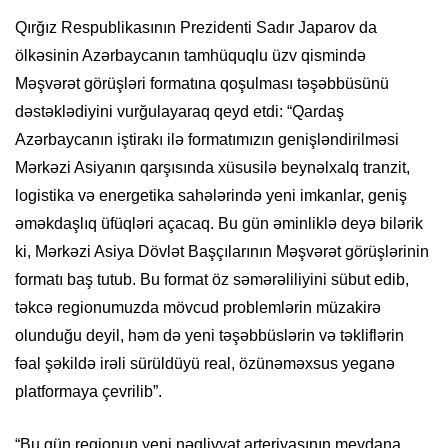
Qırğız Respublikasının Prezidenti Sadır Japarov da
ölkəsinin Azərbaycanın tamhüquqlu üzv qismində
Məşvərət görüşləri formatına qoşulması təşəbbüsünü
dəstəklədiyini vurğulayaraq qeyd etdi: “Qardaş
Azərbaycanın iştirakı ilə formatımızın genişləndirilməsi
Mərkəzi Asiyanın qarşısında xüsusilə beynəlxalq tranzit,
logistika və energetika sahələrində yeni imkanlar, geniş
əməkdaşlıq üfüqləri açacaq. Bu gün əminliklə deyə bilərik
ki, Mərkəzi Asiya Dövlət Başçılarının Məşvərət görüşlərinin
formatı baş tutub. Bu format öz səmərəliliyini sübut edib,
təkcə regionumuzda mövcud problemlərin müzakirə
olunduğu deyil, həm də yeni təşəbbüslərin və təkliflərin
fəal şəkildə irəli sürüldüyü real, özünəməxsus yeganə
platformaya çevrilib”.
“Bu gün regionun yeni nəqliyyat arteriyasının meydana