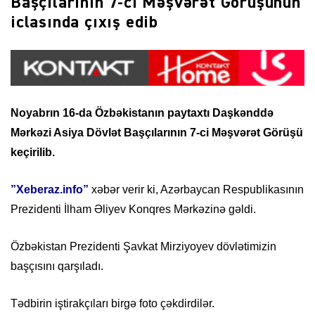
Başçılarının 7-ci Məşvərət Görüşünün
iclasında çıxış edib
Noyabrın 16-da Özbəkistanın paytaxtı Daşkənddə
Mərkəzi Asiya Dövlət Başçılarının 7-ci Məşvərət Görüşü
keçirilib.
”Xeberaz.info”
xəbər verir ki, Azərbaycan Respublikasının
Prezidenti İlham Əliyev Konqres Mərkəzinə gəldi.
Özbəkistan Prezidenti Şavkat Mirziyoyev dövlətimizin
başçısını qarşıladı.
Tədbirin iştirakçıları birgə foto çəkdirdilər.