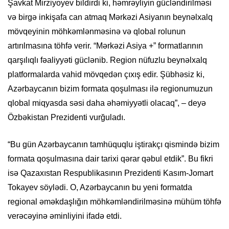
Şavkat Mirziyoyev bildirdi ki, həmrəyliyin gücləndirilməsi
və birgə inkişafa can atmaq Mərkəzi Asiyanın beynəlxalq
mövqeyinin möhkəmlənməsinə və qlobal rolunun
artırılmasına töhfə verir. “Mərkəzi Asiya +” formatlarının
qarşılıqlı fəaliyyəti güclənib. Region nüfuzlu beynəlxalq
platformalarda vahid mövqedən çıxış edir. Şübhəsiz ki,
Azərbaycanın bizim formata qoşulması ilə regionumuzun
qlobal miqyasda səsi daha əhəmiyyətli olacaq”, – deyə
Özbəkistan Prezidenti vurğuladı.
“Bu gün Azərbaycanın tamhüquqlu iştirakçı qismində bizim
formata qoşulmasına dair tarixi qərar qəbul etdik”. Bu fikri
isə Qazaxıstan Respublikasının Prezidenti Kasım-Jomart
Tokayev söylədi. O, Azərbaycanın bu yeni formatda
regional əməkdaşlığın möhkəmləndirilməsinə mühüm töhfə
verəcəyinə əminliyini ifadə etdi.