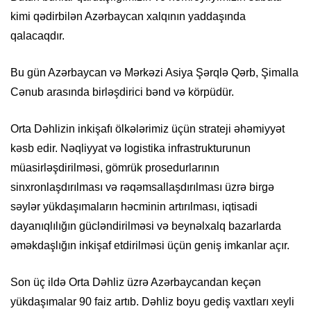
kimi qədirbilən Azərbaycan xalqının yaddaşında
qalacaqdır.
Bu gün Azərbaycan və Mərkəzi Asiya Şərqlə Qərb, Şimalla
Cənub arasında birləşdirici bənd və körpüdür.
Orta Dəhlizin inkişafı ölkələrimiz üçün strateji əhəmiyyət
kəsb edir. Nəqliyyat və logistika infrastrukturunun
müasirləşdirilməsi, gömrük prosedurlarının
sinxronlaşdırılması və rəqəmsallaşdırılması üzrə birgə
səylər yükdaşımaların həcminin artırılması, iqtisadi
dayanıqlılığın gücləndirilməsi və beynəlxalq bazarlarda
əməkdaşlığın inkişaf etdirilməsi üçün geniş imkanlar açır.
Son üç ildə Orta Dəhliz üzrə Azərbaycandan keçən
yükdaşımalar 90 faiz artıb. Dəhliz boyu gediş vaxtları xeyli