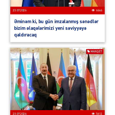
23.07.2026
6646
Əminəm ki, bu gün imzalanmış sənədlər
bizim əlaqələrimizi yeni səviyyəyə
qaldıracaq
MANŞET
23.07.2026
5612