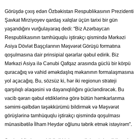
Görüşdə çıxış edən Özbəkistan Respublikasının Prezidenti
Şavkat Mirziyoyev qardaş xalqlar üçün tarixi bir gün
yaşandığını vurğulayaraq dedi: “Biz Azərbaycan
Respublikasının tamhüquqlu iştirakçı qismində Mərkəzi
Asiya Dövlət Başçılarının Məşvərət Görüşü formatına
qoşulmasına dair prinsipial qərarlar qəbul edirik. Biz
Mərkəzi Asiya ilə Cənubi Qafqaz arasında güclü bir körpü
quracağıq və vahid əməkdaşlıq məkanının formalaşmasına
yol açacağıq. Bu, sözsüz ki, hər iki regionun strateji
qarşılıqlı əlaqəsini və dayanıqlılığını gücləndirəcək. Bu
vacib qərarı qəbul etdiklərinə görə bütün həmkarlarıma
səmimi-qəlbdən təşəkkürümü bildirmək və Məşvərət
görüşlərinə tamhüquqlu iştirakçı qismində qoşulması
münasibətilə İlham Heydər oğlunu təbrik etmək istəyirəm”.