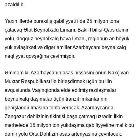
azaldılıb.
Yaxın illərdə buraxılış qabiliyyəti ildə 25 milyon tona
çatacaq Ələt Beynəlxalq Limanı, Bakı-Tbilisi-Qars dəmir
yolu, doqquz beynəlxalq hava limanı, regionun ən böyük
yük aviaşirkəti və digər amillər Azərbaycanı beynəlxalq
nəqliyyat qovşağına çevirmişdir.
Əminəm ki, Azərbaycanın əsas hissəsini onun Naxçıvan
Muxtar Respublikası ilə birləşdirmək üçün bu ilin
avqustunda Vaşinqtonda əldə edilmiş razılaşmalar
beynəlxalq daşımalar üçün tranzit imkanlarının
genişləndirilməsinə töhfə verəcək. Azərbaycanda
Zəngəzur dəhlizinin tikintisi başa çatmaq üzrədir. İlkin
mərhələdə 15 milyon ton yükdaşıma qabiliyyətinə malik bu
dəmir yolu Orta Dəhlizin əsas arteriyasına çevriləcək.