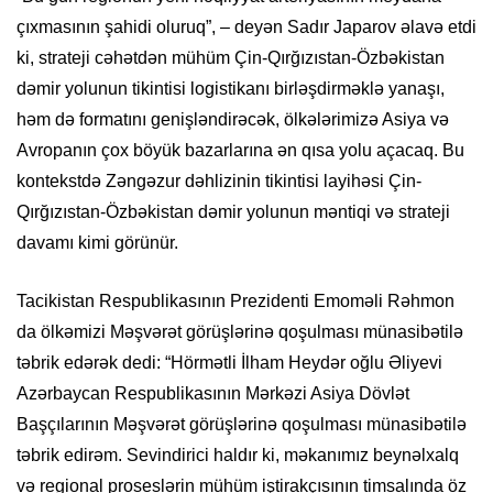
çıxmasının şahidi oluruq”, – deyən Sadır Japarov əlavə etdi
ki, strateji cəhətdən mühüm Çin-Qırğızıstan-Özbəkistan
dəmir yolunun tikintisi logistikanı birləşdirməklə yanaşı,
həm də formatını genişləndirəcək, ölkələrimizə Asiya və
Avropanın çox böyük bazarlarına ən qısa yolu açacaq. Bu
kontekstdə Zəngəzur dəhlizinin tikintisi layihəsi Çin-
Qırğızıstan-Özbəkistan dəmir yolunun məntiqi və strateji
davamı kimi görünür.
Tacikistan Respublikasının Prezidenti Emoməli Rəhmon
da ölkəmizi Məşvərət görüşlərinə qoşulması münasibətilə
təbrik edərək dedi: “Hörmətli İlham Heydər oğlu Əliyevi
Azərbaycan Respublikasının Mərkəzi Asiya Dövlət
Başçılarının Məşvərət görüşlərinə qoşulması münasibətilə
təbrik edirəm. Sevindirici haldır ki, məkanımız beynəlxalq
və regional proseslərin mühüm iştirakçısının timsalında öz