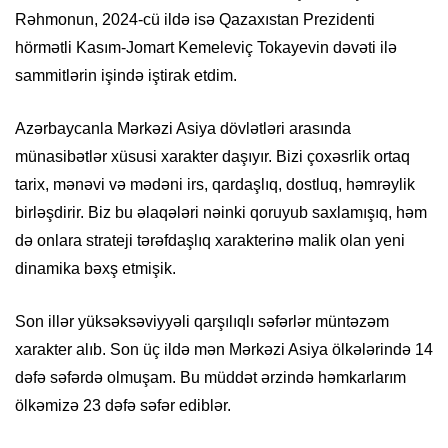
Rəhmonun, 2024-cü ildə isə Qazaxıstan Prezidenti
hörmətli Kasım-Jomart Kemeleviç Tokayevin dəvəti ilə
sammitlərin işində iştirak etdim.
Azərbaycanla Mərkəzi Asiya dövlətləri arasında
münasibətlər xüsusi xarakter daşıyır. Bizi çoxəsrlik ortaq
tarix, mənəvi və mədəni irs, qardaşlıq, dostluq, həmrəylik
birləşdirir. Biz bu əlaqələri nəinki qoruyub saxlamışıq, həm
də onlara strateji tərəfdaşlıq xarakterinə malik olan yeni
dinamika bəxş etmişik.
Son illər yüksəksəviyyəli qarşılıqlı səfərlər müntəzəm
xarakter alıb. Son üç ildə mən Mərkəzi Asiya ölkələrində 14
dəfə səfərdə olmuşam. Bu müddət ərzində həmkarlarım
ölkəmizə 23 dəfə səfər ediblər.