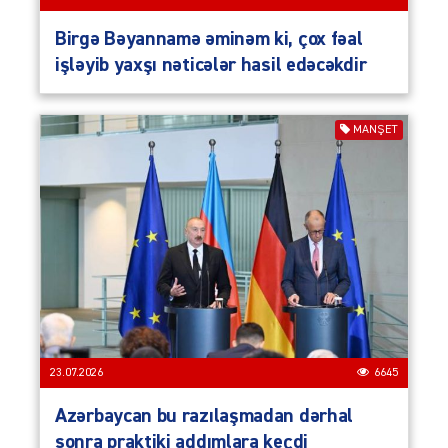
Birgə Bəyannamə əminəm ki, çox fəal
işləyib yaxşı nəticələr hasil edəcəkdir
MANŞET
23.07.2026
6645
Azərbaycan bu razılaşmadan dərhal
sonra praktiki addımlara keçdi