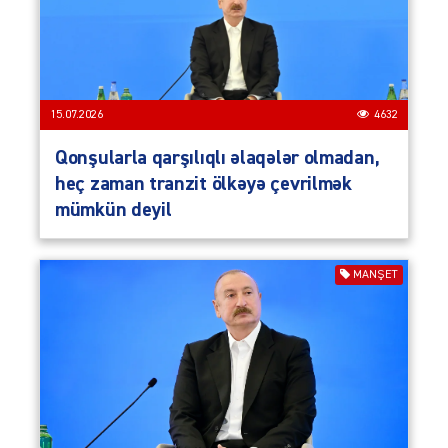
15.07.2026
4632
Qonşularla qarşılıqlı əlaqələr olmadan,
heç zaman tranzit ölkəyə çevrilmək
mümkün deyil
MANŞET