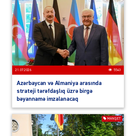
21.07.2026
5543
Azərbaycan və Almaniya arasında
strateji tərəfdaşlıq üzrə birgə
bəyannamə imzalanacaq
MANŞET