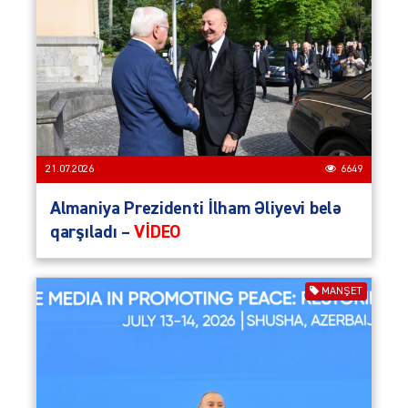
21.07.2026
6649
Almaniya Prezidenti İlham Əliyevi belə
qarşıladı –
VİDEO
MANŞET