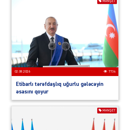
MANŞET
02.08.2026
7734
Etibarlı tərəfdaşlıq uğurlu gələcəyin
əsasını qoyur
MANŞET