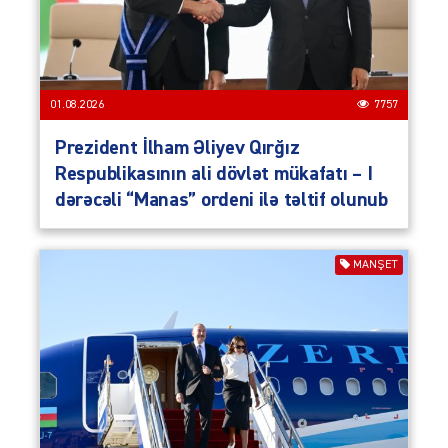
01.08.2026
7757
Prezident İlham Əliyev Qırğız
Respublikasının ali dövlət mükafatı – I
dərəcəli “Manas” ordeni ilə təltif olunub
MANŞET