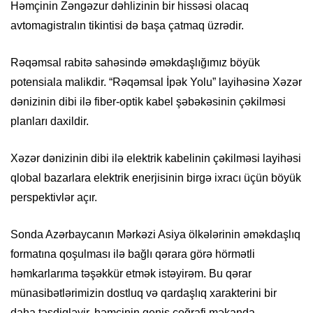
Həmçinin Zəngəzur dəhlizinin bir hissəsi olacaq
avtomagistralın tikintisi də başa çatmaq üzrədir.
Rəqəmsal rabitə sahəsində əməkdaşlığımız böyük
potensiala malikdir. “Rəqəmsal İpək Yolu” layihəsinə Xəzər
dənizinin dibi ilə fiber-optik kabel şəbəkəsinin çəkilməsi
planları daxildir.
Xəzər dənizinin dibi ilə elektrik kabelinin çəkilməsi layihəsi
qlobal bazarlara elektrik enerjisinin birgə ixracı üçün böyük
perspektivlər açır.
Sonda Azərbaycanın Mərkəzi Asiya ölkələrinin əməkdaşlıq
formatına qoşulması ilə bağlı qərara görə hörmətli
həmkarlarıma təşəkkür etmək istəyirəm. Bu qərar
münasibətlərimizin dostluq və qardaşlıq xarakterini bir
daha təsdiqləyir, həmçinin geniş coğrafi məkanda