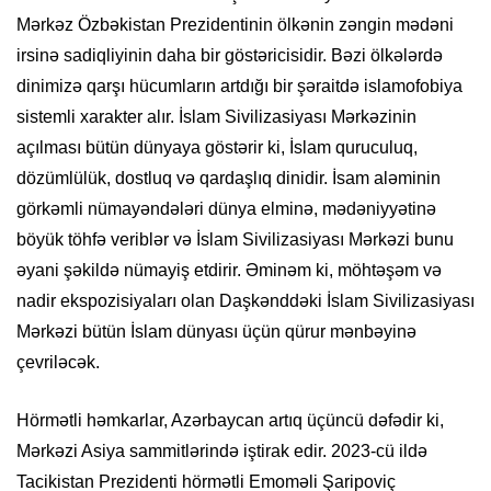
Mərkəz Özbəkistan Prezidentinin ölkənin zəngin mədəni
irsinə sadiqliyinin daha bir göstəricisidir. Bəzi ölkələrdə
dinimizə qarşı hücumların artdığı bir şəraitdə islamofobiya
sistemli xarakter alır. İslam Sivilizasiyası Mərkəzinin
açılması bütün dünyaya göstərir ki, İslam quruculuq,
dözümlülük, dostluq və qardaşlıq dinidir. İsam aləminin
görkəmli nümayəndələri dünya elminə, mədəniyyətinə
böyük töhfə veriblər və İslam Sivilizasiyası Mərkəzi bunu
əyani şəkildə nümayiş etdirir. Əminəm ki, möhtəşəm və
nadir ekspozisiyaları olan Daşkənddəki İslam Sivilizasiyası
Mərkəzi bütün İslam dünyası üçün qürur mənbəyinə
çevriləcək.
Hörmətli həmkarlar, Azərbaycan artıq üçüncü dəfədir ki,
Mərkəzi Asiya sammitlərində iştirak edir. 2023-cü ildə
Tacikistan Prezidenti hörmətli Emoməli Şaripoviç