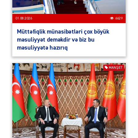
01.08.2026
6629
Müttəfiqlik münasibətləri çox böyük
məsuliyyət deməkdir və biz bu
məsuliyyətə hazırıq
MANŞET