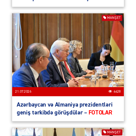
MANŞET
21.07.2026
4428
Azərbaycan və Almaniya prezidentləri
geniş tərkibdə görüşdülər –
FOTOLAR
MANŞET