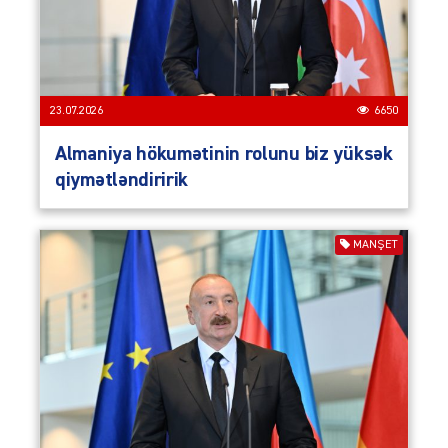
23.07.2026
6650
Almaniya hökumətinin rolunu biz yüksək
qiymətləndiririk
MANŞET