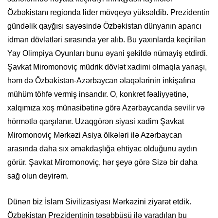
Özbəkistanı regionda lider mövqeyə yüksəldib. Prezidentin
gündəlik qayğısı sayəsində Özbəkistan dünyanın aparıcı
idman dövlətləri sırasında yer alıb. Bu yaxınlarda keçirilən
Yay Olimpiya Oyunları bunu əyani şəkildə nümayiş etdirdi.
Şavkat Miromonoviç müdrik dövlət xadimi olmaqla yanaşı,
həm də Özbəkistan-Azərbaycan əlaqələrinin inkişafına
mühüm töhfə vermiş insandır. O, konkret fəaliyyətinə,
xalqımıza xoş münasibətinə görə Azərbaycanda sevilir və
hörmətlə qarşılanır. Uzaqgörən siyasi xadim Şavkat
Miromonoviç Mərkəzi Asiya ölkələri ilə Azərbaycan
arasında daha sıx əməkdaşlığa ehtiyac olduğunu aydın
görür. Şavkat Miromonoviç, hər şeyə görə Sizə bir daha
sağ olun deyirəm.
Dünən biz İslam Sivilizasiyası Mərkəzini ziyarət etdik.
Özbəkistan Prezidentinin təşəbbüsü ilə yaradılan bu