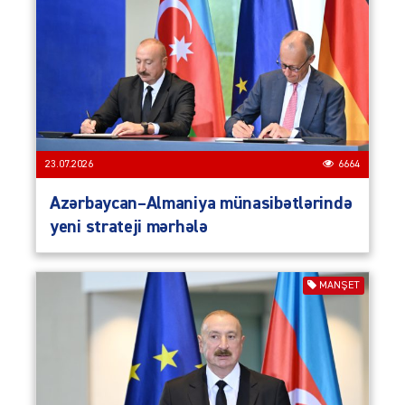
23.07.2026
6664
Azərbaycan–Almaniya münasibətlərində
yeni strateji mərhələ
MANŞET