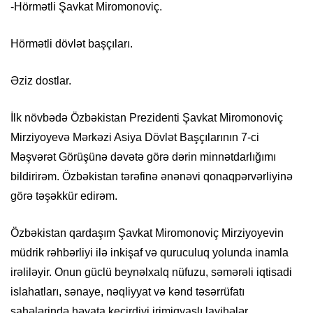
-Hörmətli Şavkat Miromonoviç.
Hörmətli dövlət başçıları.
Əziz dostlar.
İlk növbədə Özbəkistan Prezidenti Şavkat Miromonoviç
Mirziyoyevə Mərkəzi Asiya Dövlət Başçılarının 7-ci
Məşvərət Görüşünə dəvətə görə dərin minnətdarlığımı
bildirirəm. Özbəkistan tərəfinə ənənəvi qonaqpərvərliyinə
görə təşəkkür edirəm.
Özbəkistan qardaşım Şavkat Miromonoviç Mirziyoyevin
müdrik rəhbərliyi ilə inkişaf və quruculuq yolunda inamla
irəliləyir. Onun güclü beynəlxalq nüfuzu, səmərəli iqtisadi
islahatları, sənaye, nəqliyyat və kənd təsərrüfatı
sahələrində həyata keçirdiyi irimiqyaslı layihələr