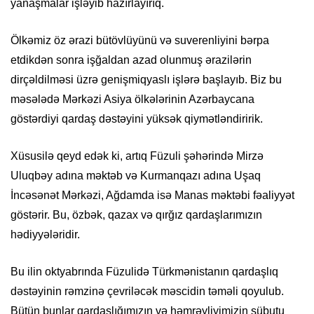
yanaşmalar işləyib hazırlayırıq.
Ölkəmiz öz ərazi bütövlüyünü və suverenliyini bərpa
etdikdən sonra işğaldan azad olunmuş ərazilərin
dirçəldilməsi üzrə genişmiqyaslı işlərə başlayıb. Biz bu
məsələdə Mərkəzi Asiya ölkələrinin Azərbaycana
göstərdiyi qardaş dəstəyini yüksək qiymətləndiririk.
Xüsusilə qeyd edək ki, artıq Füzuli şəhərində Mirzə
Uluqbəy adına məktəb və Kurmanqazı adına Uşaq
İncəsənət Mərkəzi, Ağdamda isə Manas məktəbi fəaliyyət
göstərir. Bu, özbək, qazax və qırğız qardaşlarımızın
hədiyyələridir.
Bu ilin oktyabrında Füzulidə Türkmənistanın qardaşlıq
dəstəyinin rəmzinə çevriləcək məscidin təməli qoyulub.
Bütün bunlar qardaşlığımızın və həmrəyliyimizin sübutu