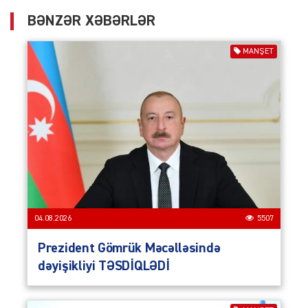
BƏNZƏR XƏBƏRLƏR
MANŞET
04.08.2026
5507
Prezident Gömrük Məcəlləsində
dəyişikliyi TƏSDİQLƏDİ