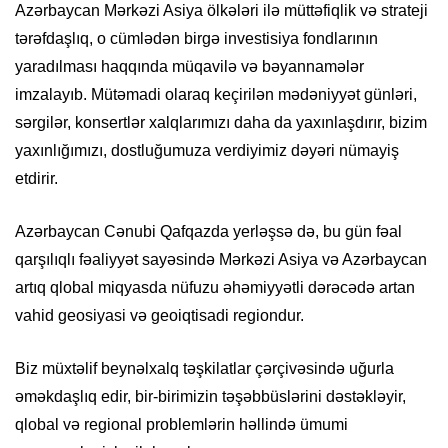
Azərbaycan Mərkəzi Asiya ölkələri ilə müttəfiqlik və strateji
tərəfdaşlıq, o cümlədən birgə investisiya fondlarının
yaradılması haqqında müqavilə və bəyannamələr
imzalayıb. Mütəmadi olaraq keçirilən mədəniyyət günləri,
sərgilər, konsertlər xalqlarımızı daha da yaxınlaşdırır, bizim
yaxınlığımızı, dostluğumuza verdiyimiz dəyəri nümayiş
etdirir.
Azərbaycan Cənubi Qafqazda yerləşsə də, bu gün fəal
qarşılıqlı fəaliyyət sayəsində Mərkəzi Asiya və Azərbaycan
artıq qlobal miqyasda nüfuzu əhəmiyyətli dərəcədə artan
vahid geosiyasi və geoiqtisadi regiondur.
Biz müxtəlif beynəlxalq təşkilatlar çərçivəsində uğurla
əməkdaşlıq edir, bir-birimizin təşəbbüslərini dəstəkləyir,
qlobal və regional problemlərin həllində ümumi