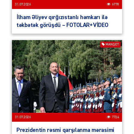
31.07.2026
6778
İlham Əliyev qırğızıstanlı həmkarı ilə
təkbətək görüşdü – FOTOLAR+VİDEO
MANŞET
31.07.2026
7724
Prezidentin rəsmi qarşılanma mərasimi