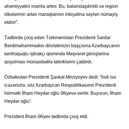
əhəmiyyətini inamla artırır. Bu, balanslaşdırılıb və region
ölkələrinin artan maraqlarının inkişafına səyləri nümayiş
etdirir”.
Tədbirdə çıxış edən Türkmənistan Prezidenti Sərdar
Berdiməhəmmədov dövlətimizin başçısına Azərbaycanın
tamhüquqlu iştirakçı qismində Məşvərət görüşlərinə
qoşulması münasibətilə təbriklərini çatdırdı.
Özbəkistan Prezidenti Şavkat Mirziyoyev dedi: “İndi isə
icazənizlə, söz Azərbaycan Respublikasının Prezidenti
hörmətli İlham Heydər oğlu Əliyevə verilir. Buyurun, İlham
Heydər oğlu”.
Prezident İlham Əliyev tədbirdə çıxış etdi.