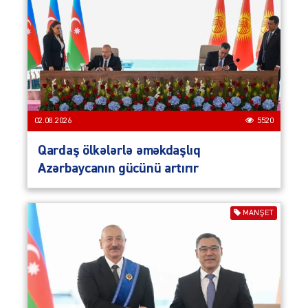
02.08.2026
5520
Qardaş ölkələrlə əməkdaşlıq
Azərbaycanın gücünü artırır
MANŞET