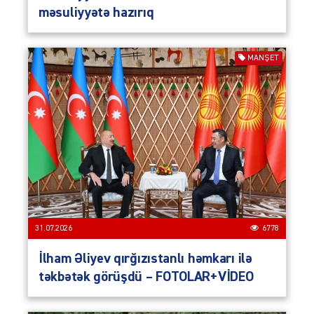
məsuliyyətə hazırıq
MANŞET
31.07.2026
6778
İlham Əliyev qırğızıstanlı həmkarı ilə
təkbətək görüşdü – FOTOLAR+VİDEO