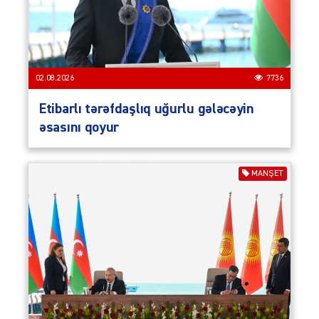
02.08.2026
7736
Etibarlı tərəfdaşlıq uğurlu gələcəyin
əsasını qoyur
MANŞET