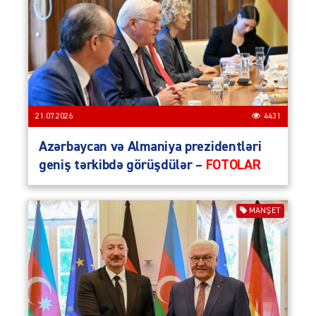
21.07.2026
4431
Azərbaycan və Almaniya prezidentləri
geniş tərkibdə görüşdülər –
FOTOLAR
MANŞET