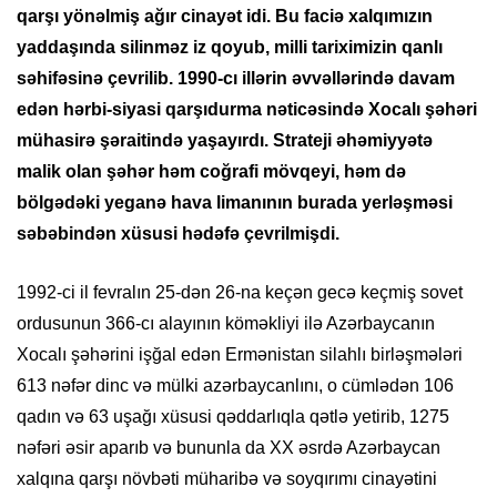
qarşı yönəlmiş ağır cinayət idi. Bu faciə xalqımızın
yaddaşında silinməz iz qoyub, milli tariximizin qanlı
səhifəsinə çevrilib. 1990-cı illərin əvvəllərində davam
edən hərbi-siyasi qarşıdurma nəticəsində Xocalı şəhəri
mühasirə şəraitində yaşayırdı. Strateji əhəmiyyətə
malik olan şəhər həm coğrafi mövqeyi, həm də
bölgədəki yeganə hava limanının burada yerləşməsi
səbəbindən xüsusi hədəfə çevrilmişdi.
1992-ci il fevralın 25-dən 26-na keçən gecə keçmiş sovet
ordusunun 366-cı alayının köməkliyi ilə Azərbaycanın
Xocalı şəhərini işğal edən Ermənistan silahlı birləşmələri
613 nəfər dinc və mülki azərbaycanlını, o cümlədən 106
qadın və 63 uşağı xüsusi qəddarlıqla qətlə yetirib, 1275
nəfəri əsir aparıb və bununla da XX əsrdə Azərbaycan
xalqına qarşı növbəti müharibə və soyqırımı cinayətini