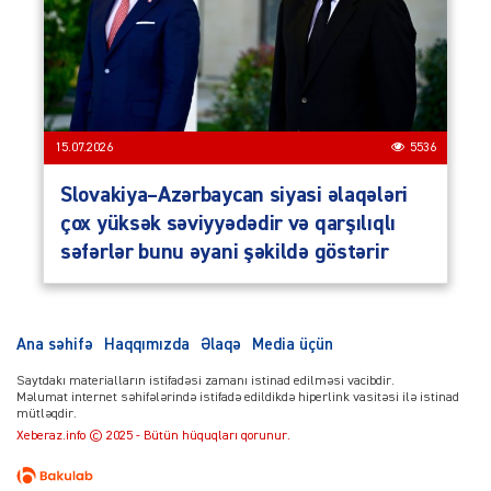
15.07.2026
5536
Slovakiya–Azərbaycan siyasi əlaqələri
çox yüksək səviyyədədir və qarşılıqlı
səfərlər bunu əyani şəkildə göstərir
Ana səhifə
Haqqımızda
Əlaqə
Media üçün
Saytdakı materialların istifadəsi zamanı istinad edilməsi vacibdir.
Məlumat internet səhifələrində istifadə edildikdə hiperlink vasitəsi ilə istinad
mütləqdir.
Xeberaz.info © 2025 - Bütün hüquqları qorunur.