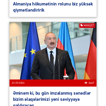
Almaniya hökumətinin rolunu biz yüksək
qiymətləndiririk
MANŞET
23.07.2026
6647
Əminəm ki, bu gün imzalanmış sənədlər
bizim əlaqələrimizi yeni səviyyəyə
qaldıracaq