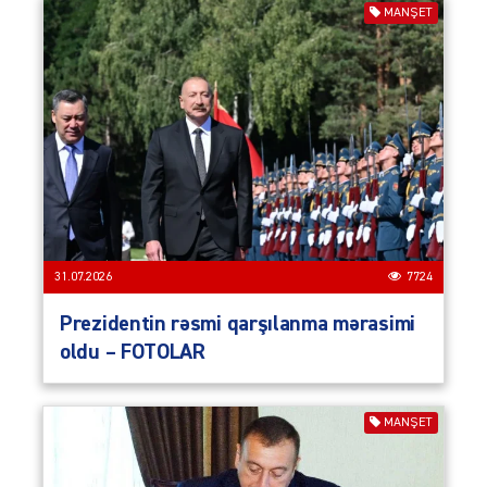
MANŞET
31.07.2026
7724
Prezidentin rəsmi qarşılanma mərasimi
oldu – FOTOLAR
MANŞET