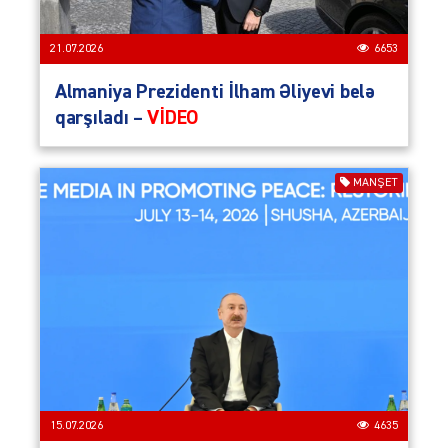
21.07.2026
6653
Almaniya Prezidenti İlham Əliyevi belə
qarşıladı –
VİDEO
MANŞET
15.07.2026
4635