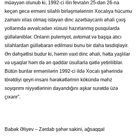
müəyyən olunub ki, 1992-ci ilin fevralın 25-dən 26-na
keçən gecə erməni silahlı birləşmələrinin Xocalıya hücumu
zamanı xilas olmaq istəyən dinc azərbaycanlı əhali çıxış
yollarında əvvəlcədən xüsusi hazırlanmış pusqularda
güllələniblər. Onların pulemyot, avtomat və başqa atıcı
silahlardan gülləbaran edilməsi bunu bir daha təsdiqləyir.
Ən dəhşətlisi budur ki, həmin vaxt dinc əhali, hətta yaşlılar
və uşaqlar həm də ən qəddar üsullarla qətlə yetiriliblər.
Bütün bunlar ermənilərin 1992-ci ildə Xocalı şəhərində
törətdiyi qeyri-insani hərəkətlərinin kökündə məhz
soyqırımı niyyətlərinin dayandığını aşkar surətdə üzə
çıxarır”.
Babək Əliyev – Zərdab şəhər sakini, ağsaqqal