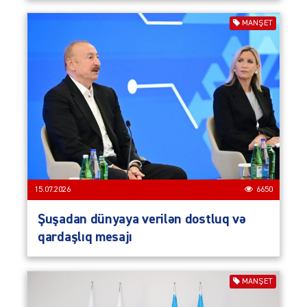
MANŞET
15.07.2026
6650
Şuşadan dünyaya verilən dostluq və
qardaşlıq mesajı
MANŞET