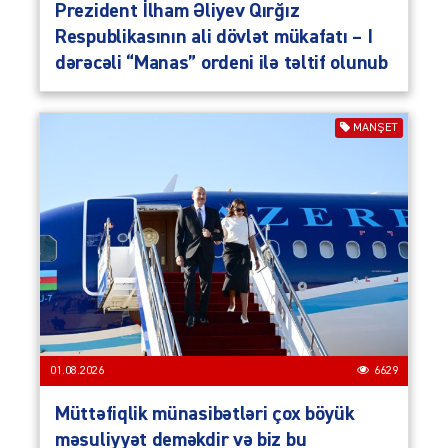
Prezident İlham Əliyev Qırğız
Respublikasının ali dövlət mükafatı – I
dərəcəli “Manas” ordeni ilə təltif olunub
MANŞET
01.08.2026
6629
Müttəfiqlik münasibətləri çox böyük
məsuliyyət deməkdir və biz bu