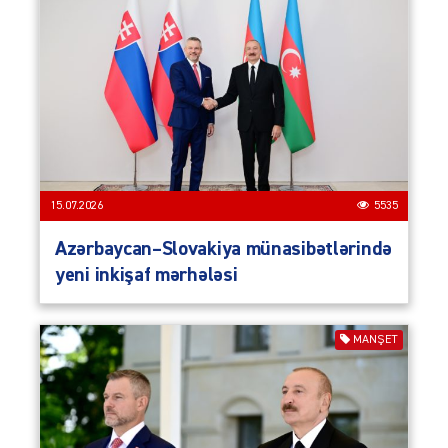
15.07.2026
5535
Azərbaycan–Slovakiya münasibətlərində
yeni inkişaf mərhələsi
MANŞET