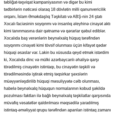
təbliğat-təşviqat kampaniyasının və digər bu kimi
tədbirlərin nəticəsi olaraq 18 dövlətin milli qanunvericilik
orqanı, İslam Əməkdaşlıq Təşkilatı və ABŞ-nin 24 ştatı
Xocalı faciəsinin soyqırımı və insanlıq əleyhinə cinayət aktı
kimi tanınmasına dair qətnamə və qərarlar qəbul ediblər.
Xocalıda baş verənlərin beynəlxalq hüquq tərəfindən
soyqırımı cinayəti kimi tövsif olunması üçün kifayət qədər
hüquqi əsaslar var. Lakin bu xüsusda qeyd etmək istərdim
ki, Xocalıda dinc və mülki azərbaycanlı əhaliyə qarşı
törədilmiş cinayətin istintaqı, bu cinayətin təşkili və
törədilməsində iştirak etmiş təqsirkar şəxslərin
müəyyənləşdirilib hüquqi məsuliyyətə cəlb olunması,
habelə beynəlxalq hüququn normalarının kobud şəkildə
pozulması faktları ilə bağlı beynəlxalq təşkilatlar qarşısında
müvafiq vəsatətlər qaldırılması məqsədilə yaradılmış
istintaq-əməliyyat qrupu tərəfindən aparılan istintaq zamanı