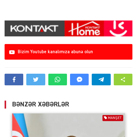
Bizim Youtube kanalımıza abunə olun
BƏNZƏR XƏBƏRLƏR
MANŞET