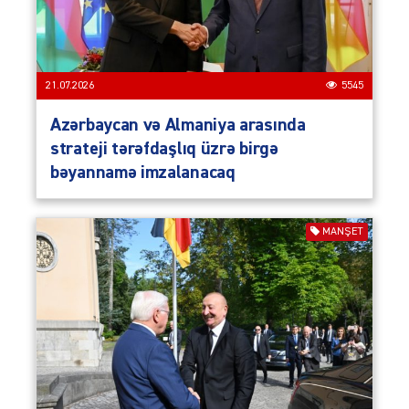
21.07.2026
5545
Azərbaycan və Almaniya arasında
strateji tərəfdaşlıq üzrə birgə
bəyannamə imzalanacaq
MANŞET