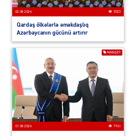
02.08.2026
5523
Qardaş ölkələrlə əməkdaşlıq
Azərbaycanın gücünü artırır
MANŞET
01.08.2026
7761