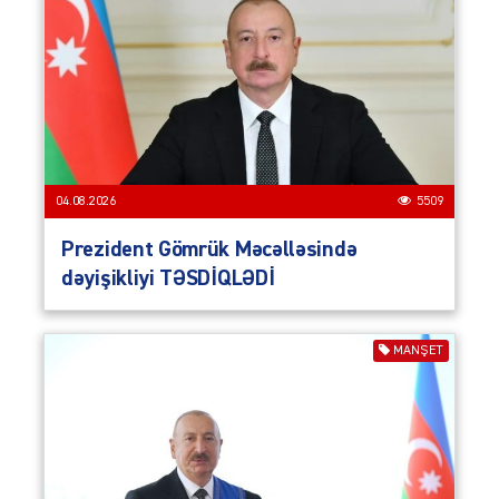
04.08.2026
5509
Prezident Gömrük Məcəlləsində
dəyişikliyi TƏSDİQLƏDİ
MANŞET