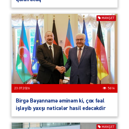
MANŞET
23.07.2026
5614
Birgə Bəyannamə əminəm ki, çox fəal
işləyib yaxşı nəticələr hasil edəcəkdir
MANŞET