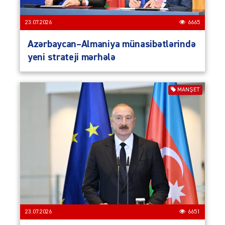
23.07.2026
6665
Azərbaycan–Almaniya münasibətlərində
yeni strateji mərhələ
MANŞET
23.07.2026
6651