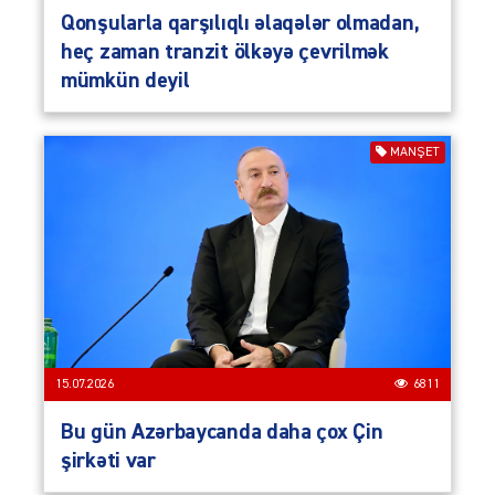
Qonşularla qarşılıqlı əlaqələr olmadan,
heç zaman tranzit ölkəyə çevrilmək
mümkün deyil
MANŞET
15.07.2026
6811
Bu gün Azərbaycanda daha çox Çin
şirkəti var