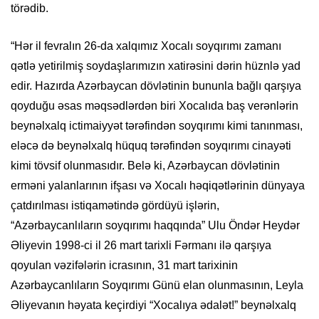
törədib.
“Hər il fevralın 26-da xalqımız Xocalı soyqırımı zamanı
qətlə yetirilmiş soydaşlarımızın xatirəsini dərin hüznlə yad
edir. Hazırda Azərbaycan dövlətinin bununla bağlı qarşıya
qoyduğu əsas məqsədlərdən biri Xocalıda baş verənlərin
beynəlxalq ictimaiyyət tərəfindən soyqırımı kimi tanınması,
eləcə də beynəlxalq hüquq tərəfindən soyqırımı cinayəti
kimi tövsif olunmasıdır. Belə ki, Azərbaycan dövlətinin
erməni yalanlarının ifşası və Xocalı həqiqətlərinin dünyaya
çatdırılması istiqamətində gördüyü işlərin,
“Azərbaycanlıların soyqırımı haqqında” Ulu Öndər Heydər
Əliyevin 1998-ci il 26 mart tarixli Fərmanı ilə qarşıya
qoyulan vəzifələrin icrasının, 31 mart tarixinin
Azərbaycanlıların Soyqırımı Günü elan olunmasının, Leyla
Əliyevanın həyata keçirdiyi “Xocalıya ədalət!” beynəlxalq