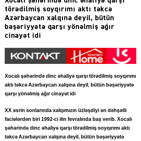
Xocalı şəhərində dinc əhaliyə qarşı
törədilmiş soyqırımı aktı təkcə
Azərbaycan xalqına deyil, bütün
bəşəriyyətə qarşı yönəlmiş ağır
cinayət idi
Xocalı şəhərində dinc əhaliyə qarşı törədilmiş soyqırımı
aktı təkcə Azərbaycan xalqına deyil, bütün bəşəriyyətə
qarşı yönəlmiş ağır cinayət idi
XX əsrin sonlarında xalqımızın üzləşdiyi ən dəhşətli
faciələrdən biri 1992-ci ilin fevralında baş verib. Xocalı
şəhərində dinc əhaliyə qarşı törədilmiş soyqırımı aktı
təkcə Azərbaycan xalqına deyil, bütün bəşəriyyətə