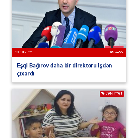
23.10.2025
4456
Eşqi Bağırov daha bir direktoru işdən
çıxardı
CƏMIYYƏT