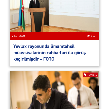
23.01.2026
3071
Yevlax rayonunda ümumtəhsil
müəssisələrinin rəhbərləri ilə görüş
keçirilmişdir – FOTO
TƏHSIL