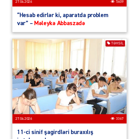
27.04.2026
5609
“Hesab edirlər ki, aparatda problem
var” –
Məleykə Abbaszadə
TƏHSIL
27.04.2026
3367
11-ci sinif şagirdləri buraxılış