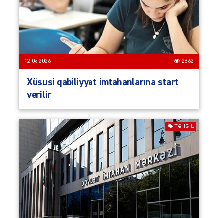
12.06.2026
2862
Xüsusi qabiliyyət imtahanlarına start
verilir
TƏHSIL