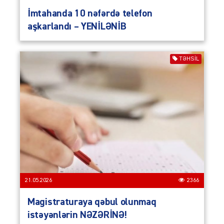
İmtahanda 10 nəfərdə telefon
aşkarlandı – YENİLƏNİB
TƏHSIL
21.05.2026
2366
Magistraturaya qəbul olunmaq
istəyənlərin NƏZƏRİNƏ!