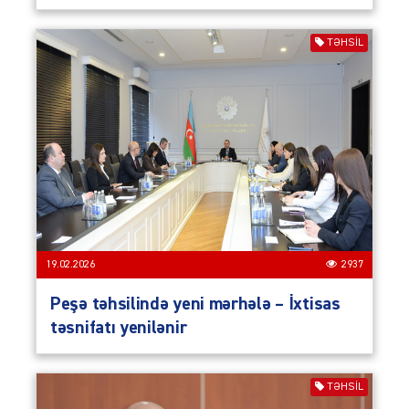
TƏHSIL
19.02.2026
2937
Peşə təhsilində yeni mərhələ – İxtisas
təsnifatı yenilənir
TƏHSIL