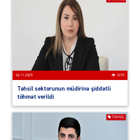
06.11.2025
3370
Təhsil sektorunun müdirinə şiddətli
töhmət verildi
TƏHSIL