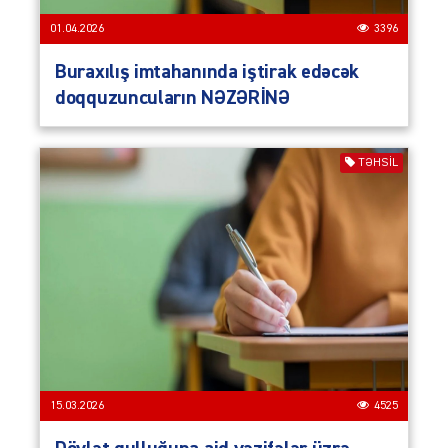
01.04.2026
3396
Buraxılış imtahanında iştirak edəcək
doqquzuncuların NƏZƏRİNƏ
TƏHSIL
15.03.2026
4525