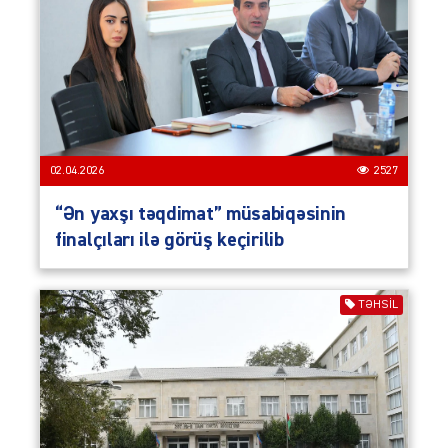
02.04.2026
2527
“Ən yaxşı təqdimat” müsabiqəsinin
finalçıları ilə görüş keçirilib
TƏHSIL