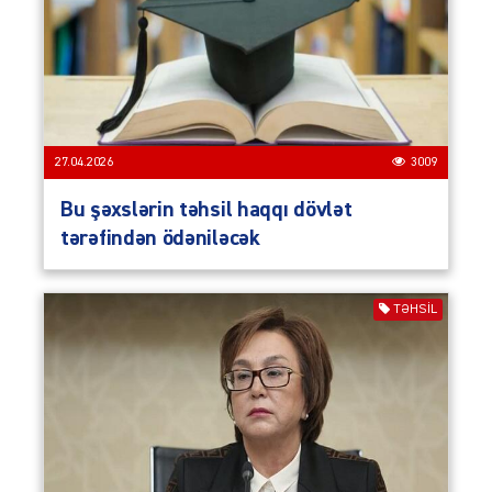
27.04.2026
3009
Bu şəxslərin təhsil haqqı dövlət
tərəfindən ödəniləcək
TƏHSIL