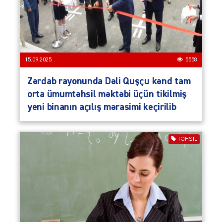
15.09.2025
5558
Zərdab rayonunda Dəli Quşçu kənd tam
orta ümumtəhsil məktəbi üçün tikilmiş
yeni binanın açılış mərasimi keçirilib
TƏHSIL