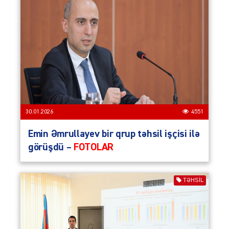
30.01.2026
4551
Emin Əmrullayev bir qrup təhsil işçisi ilə
görüşdü –
FOTOLAR
TƏHSIL