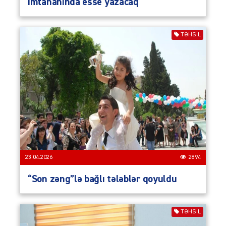
imtahanında esse yazacaq
TƏHSIL
23.04.2026
2894
“Son zəng”lə bağlı tələblər qoyuldu
TƏHSIL