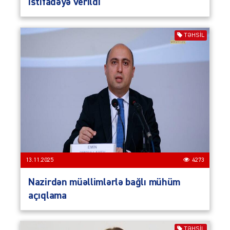
istifadəyə verildi
TƏHSIL
13.11.2025
4273
Nazirdən müəllimlərlə bağlı mühüm
açıqlama
TƏHSIL