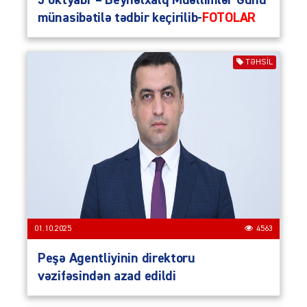
5 oktyabr – Beynəlxalq Müəllimlər Günü
münasibətilə tədbir keçirilib-
FOTOLAR
TƏHSIL
01.10.2025
4563
Peşə Agentliyinin direktoru
vəzifəsindən azad edildi