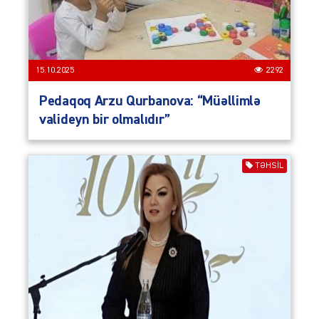
15.10.2025
2292
Pedaqoq Arzu Qurbanova: “Müəllimlə
valideyn bir olmalıdır”
TƏHSIL