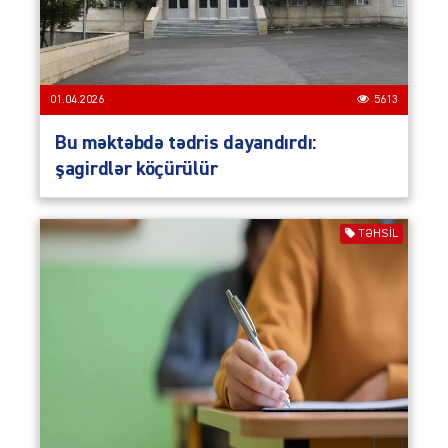
01.04.2026
5613
Bu məktəbdə tədris dayandırdı:
şagirdlər köçürülür
TƏHSIL