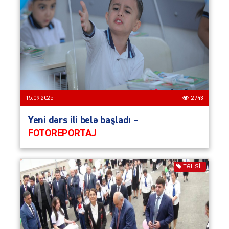
15.09.2025
2743
Yeni dərs ili belə başladı –
FOTOREPORTAJ
TƏHSIL