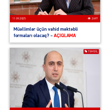
11.09.2025
2697
Müəllimlər üçün vahid məktəbli
formaları olacaq? –
AÇIQLAMA
TƏHSIL