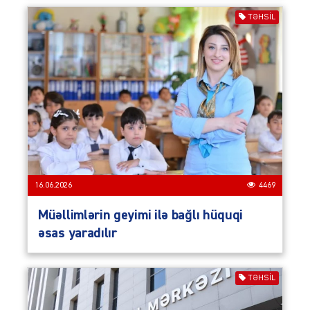
TƏHSIL
16.06.2026
4469
Müəllimlərin geyimi ilə bağlı hüquqi
əsas yaradılır
TƏHSIL