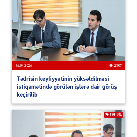
16.04.2026
2307
Tədrisin keyfiyyətinin yüksəldilməsi
istiqamətində görülən işlərə dair görüş
keçirilib
TƏHSIL