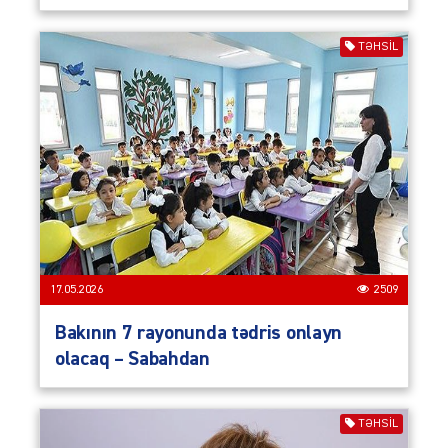
TƏHSIL
17.05.2026
2509
Bakının 7 rayonunda tədris onlayn
olacaq – Sabahdan
TƏHSIL