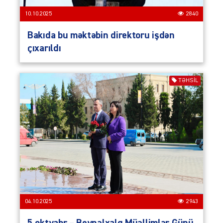
10.10.2025
2840
Bakıda bu məktəbin direktoru işdən
çıxarıldı
TƏHSIL
04.10.2025
2943