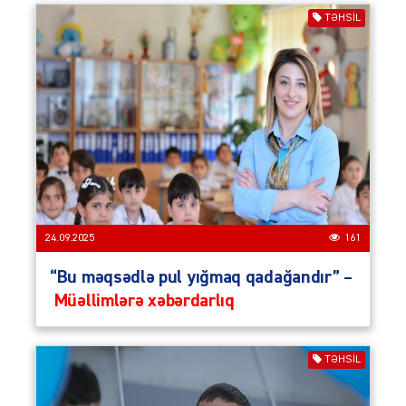
TƏHSIL
24.09.2025
161
“Bu məqsədlə pul yığmaq qadağandır” –
Müəllimlərə xəbərdarlıq
TƏHSIL