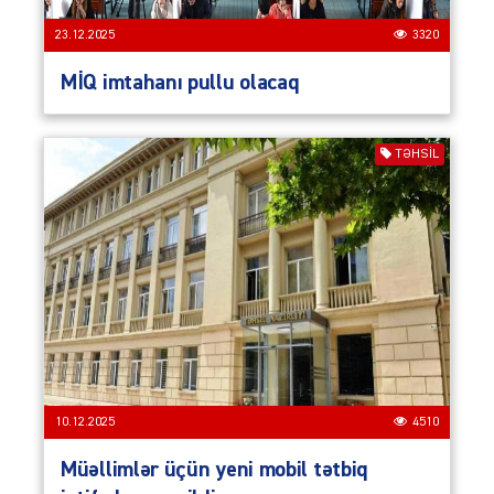
23.12.2025
3320
MİQ imtahanı pullu olacaq
TƏHSIL
10.12.2025
4510
Müəllimlər üçün yeni mobil tətbiq