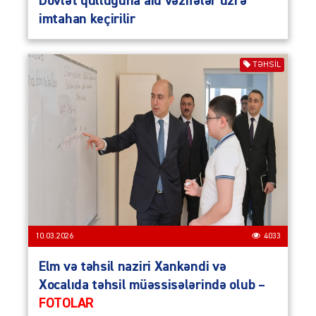
Dövlət qulluğuna aid vəzifələr üzrə
imtahan keçirilir
TƏHSIL
10.03.2026
4033
Elm və təhsil naziri Xankəndi və
Xocalıda təhsil müəssisələrində olub –
FOTOLAR