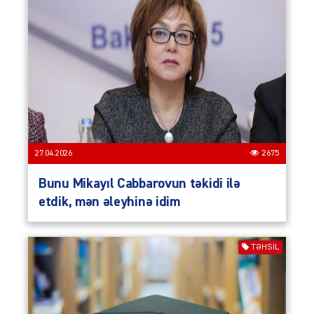
27.04.2026
2675
Bunu Mikayıl Cabbarovun təkidi ilə
etdik, mən əleyhinə idim
TƏHSIL