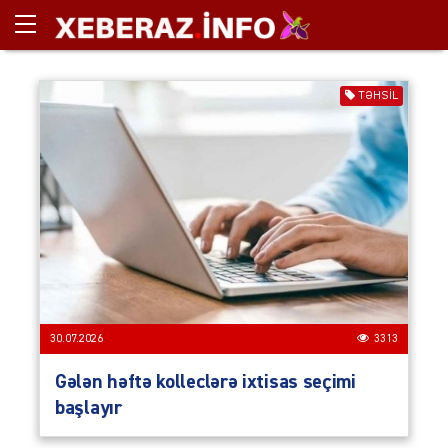
TƏHSIL
30.07.2026
3313
Gələn həftə kolleclərə ixtisas seçimi
başlayır