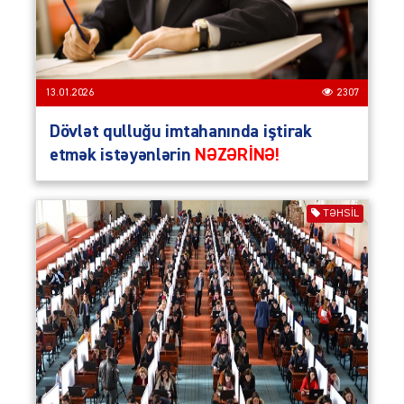
13.01.2026
2307
Dövlət qulluğu imtahanında iştirak
etmək istəyənlərin
NƏZƏRİNƏ!
TƏHSIL