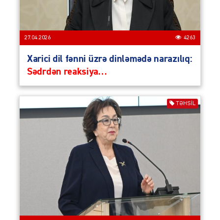
27.04.2026
4263
Xarici dil fənni üzrə dinləmədə narazılıq:
Sədrdən reaksiya…
TƏHSIL