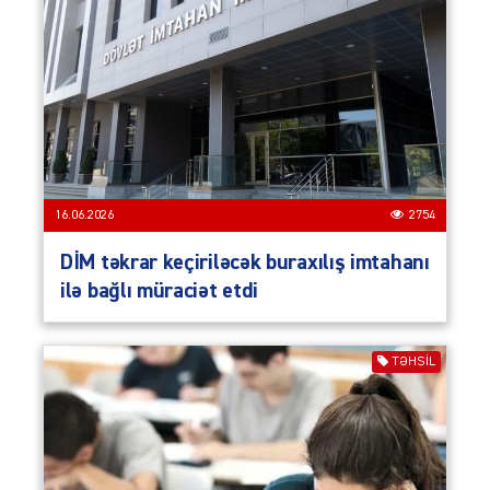
16.06.2026
2754
DİM təkrar keçiriləcək buraxılış imtahanı
ilə bağlı müraciət etdi
TƏHSIL