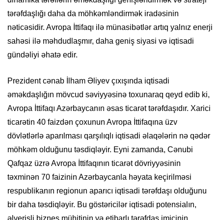
tərəfdaşlığı daha da möhkəmləndirmək iradəsinin
nəticəsidir. Avropa İttifaqı ilə münasibətlər artıq yalnız enerji
sahəsi ilə məhdudlaşmır, daha geniş siyasi və iqtisadi
gündəliyi əhatə edir.
Prezident cənab İlham Əliyev çıxışında iqtisadi
əməkdaşlığın mövcud səviyyəsinə toxunaraq qeyd edib ki,
Avropa İttifaqı Azərbaycanın əsas ticarət tərəfdaşıdır. Xarici
ticarətin 40 faizdən çoxunun Avropa İttifaqına üzv
dövlətlərlə aparılması qarşılıqlı iqtisadi əlaqələrin nə qədər
möhkəm olduğunu təsdiqləyir. Eyni zamanda, Cənubi
Qafqaz üzrə Avropa İttifaqının ticarət dövriyyəsinin
təxminən 70 faizinin Azərbaycanla həyata keçirilməsi
respublikanın regionun aparıcı iqtisadi tərəfdaşı olduğunu
bir daha təsdiqləyir. Bu göstəricilər iqtisadi potensialın,
əlverişli biznes mühitinin və etibarlı tərəfdaş imicinin