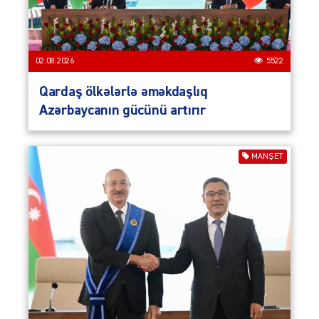
02.08.2026
5522
Qardaş ölkələrlə əməkdaşlıq
Azərbaycanın gücünü artırır
MANŞET