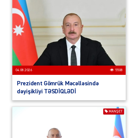
04.08.2026
5508
Prezident Gömrük Məcəlləsində
dəyişikliyi TƏSDİQLƏDİ
MANŞET