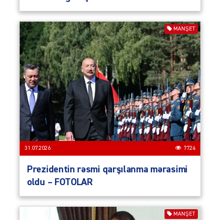
MANŞET
31.07.2026
7724
Prezidentin rəsmi qarşılanma mərasimi
oldu – FOTOLAR
MANŞET