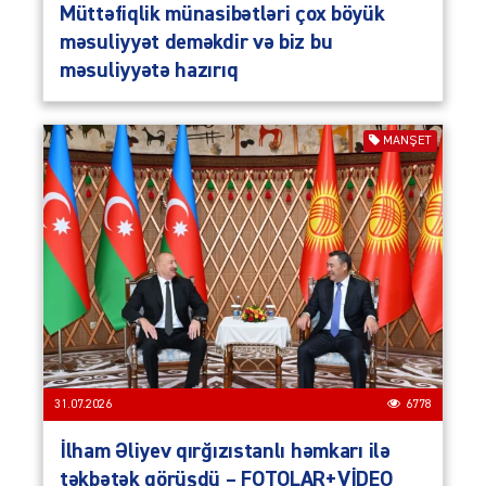
Müttəfiqlik münasibətləri çox böyük
məsuliyyət deməkdir və biz bu
məsuliyyətə hazırıq
MANŞET
31.07.2026
6778
İlham Əliyev qırğızıstanlı həmkarı ilə
təkbətək görüşdü – FOTOLAR+VİDEO