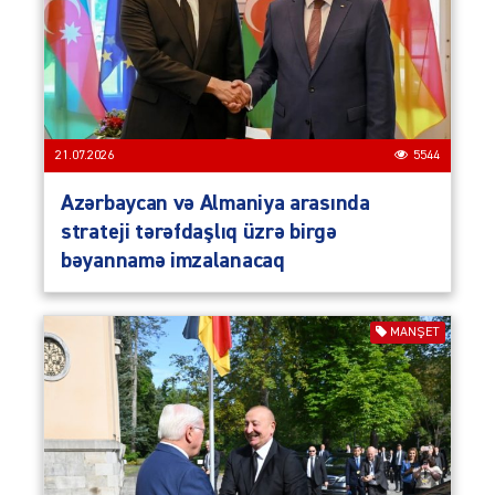
21.07.2026
5544
Azərbaycan və Almaniya arasında
strateji tərəfdaşlıq üzrə birgə
bəyannamə imzalanacaq
MANŞET