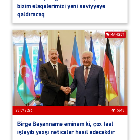
bizim əlaqələrimizi yeni səviyyəyə
qaldıracaq
MANŞET
23.07.2026
5613
Birgə Bəyannamə əminəm ki, çox fəal
işləyib yaxşı nəticələr hasil edəcəkdir