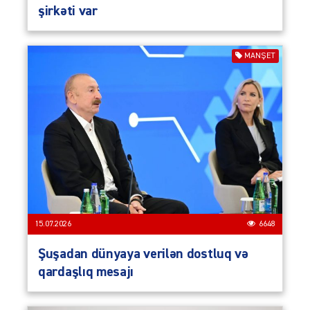
şirkəti var
MANŞET
15.07.2026
6648
Şuşadan dünyaya verilən dostluq və
qardaşlıq mesajı