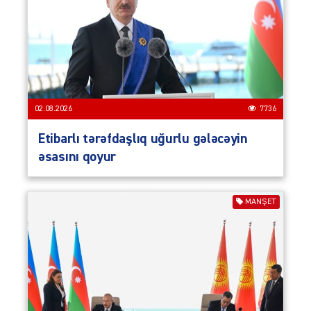
02.08.2026
7736
Etibarlı tərəfdaşlıq uğurlu gələcəyin
əsasını qoyur
MANŞET