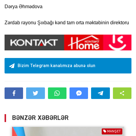
Dərya Əhmədova
Zərdab rayonu Şıxbağı kənd tam orta məktəbinin direktoru
Bizim Telegram kanalımıza abunə olun
BƏNZƏR XƏBƏRLƏR
MANŞET