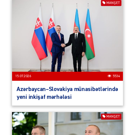
MANŞET
15.07.2026
5534
Azərbaycan–Slovakiya münasibətlərində
yeni inkişaf mərhələsi
MANŞET