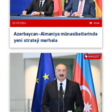
23.07.2026
6664
Azərbaycan–Almaniya münasibətlərində
yeni strateji mərhələ
MANŞET