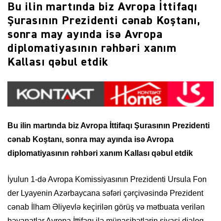
Bu ilin martında biz Avropa İttifaqı
Şurasının Prezidenti cənab Koştanı,
sonra may ayında isə Avropa
diplomatiyasının rəhbəri xanım
Kallası qəbul etdik
Bu ilin martında biz Avropa İttifaqı Şurasının Prezidenti
cənab Koştanı, sonra may ayında isə Avropa
diplomatiyasının rəhbəri xanım Kallası qəbul etdik
İyulun 1-də Avropa Komissiyasının Prezidenti Ursula Fon
der Lyayenin Azərbaycana səfəri çərçivəsində Prezident
cənab İlham Əliyevlə keçirilən görüş və mətbuata verilən
bəyanatlar Avropa İttifaqı ilə münasibətlərin siyasi dialoq,