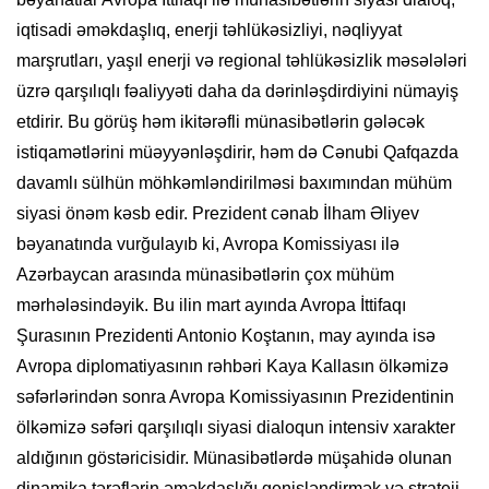
iqtisadi əməkdaşlıq, enerji təhlükəsizliyi, nəqliyyat
marşrutları, yaşıl enerji və regional təhlükəsizlik məsələləri
üzrə qarşılıqlı fəaliyyəti daha da dərinləşdirdiyini nümayiş
etdirir. Bu görüş həm ikitərəfli münasibətlərin gələcək
istiqamətlərini müəyyənləşdirir, həm də Cənubi Qafqazda
davamlı sülhün möhkəmləndirilməsi baxımından mühüm
siyasi önəm kəsb edir. Prezident cənab İlham Əliyev
bəyanatında vurğulayıb ki, Avropa Komissiyası ilə
Azərbaycan arasında münasibətlərin çox mühüm
mərhələsindəyik. Bu ilin mart ayında Avropa İttifaqı
Şurasının Prezidenti Antonio Koştanın, may ayında isə
Avropa diplomatiyasının rəhbəri Kaya Kallasın ölkəmizə
səfərlərindən sonra Avropa Komissiyasının Prezidentinin
ölkəmizə səfəri qarşılıqlı siyasi dialoqun intensiv xarakter
aldığının göstəricisidir. Münasibətlərdə müşahidə olunan
dinamika tərəflərin əməkdaşlığı genişləndirmək və strateji