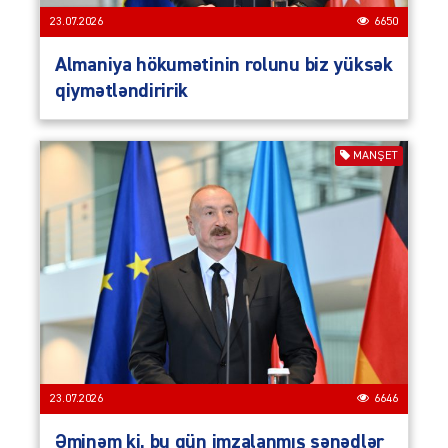
23.07.2026
6650
Almaniya hökumətinin rolunu biz yüksək
qiymətləndiririk
MANŞET
23.07.2026
6646
Əminəm ki, bu gün imzalanmış sənədlər