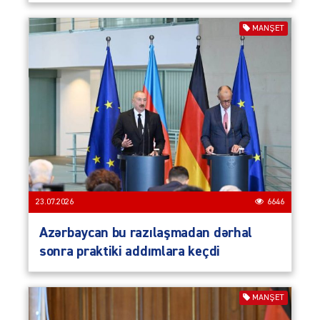
MANŞET
23.07.2026
6646
Azərbaycan bu razılaşmadan dərhal
sonra praktiki addımlara keçdi
MANŞET