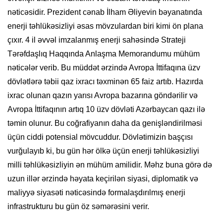
nəticəsidir. Prezident cənab İlham Əliyevin bəyanatında
enerji təhlükəsizliyi əsas mövzulardan biri kimi ön plana
çıxır. 4 il əvvəl imzalanmış enerji sahəsində Strateji
Tərəfdaşlıq Haqqında Anlaşma Memorandumu mühüm
nəticələr verib. Bu müddət ərzində Avropa İttifaqına üzv
dövlətlərə təbii qaz ixracı təxminən 65 faiz artıb. Hazırda
ixrac olunan qazın yarısı Avropa bazarına göndərilir və
Avropa İttifaqının artıq 10 üzv dövləti Azərbaycan qazı ilə
təmin olunur. Bu coğrafiyanın daha da genişləndirilməsi
üçün ciddi potensial mövcuddur. Dövlətimizin başçısı
vurğulayıb ki, bu gün hər ölkə üçün enerji təhlükəsizliyi
milli təhlükəsizliyin ən mühüm amilidir. Məhz buna görə də
uzun illər ərzində həyata keçirilən siyasi, diplomatik və
maliyyə siyasəti nəticəsində formalaşdırılmış enerji
infrastrukturu bu gün öz səmərəsini verir.