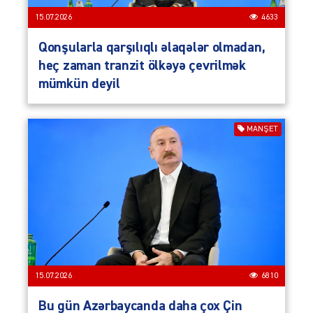
15.07.2026
4633
Qonşularla qarşılıqlı əlaqələr olmadan,
heç zaman tranzit ölkəyə çevrilmək
mümkün deyil
MANŞET
15.07.2026
6810
Bu gün Azərbaycanda daha çox Çin