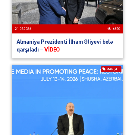
21.07.2026
6650
Almaniya Prezidenti İlham Əliyevi belə
qarşıladı –
VİDEO
MANŞET