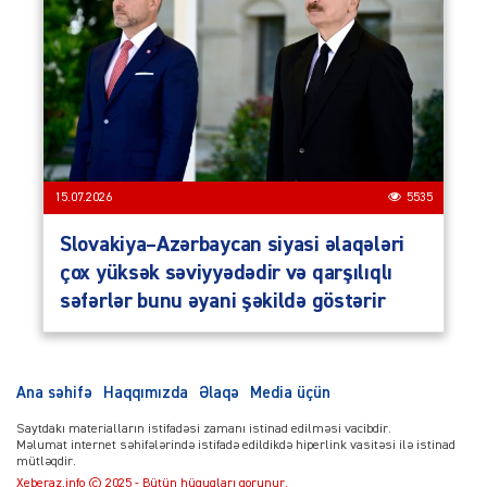
15.07.2026
5535
Slovakiya–Azərbaycan siyasi əlaqələri
çox yüksək səviyyədədir və qarşılıqlı
səfərlər bunu əyani şəkildə göstərir
Ana səhifə
Haqqımızda
Əlaqə
Media üçün
Saytdakı materialların istifadəsi zamanı istinad edilməsi vacibdir.
Məlumat internet səhifələrində istifadə edildikdə hiperlink vasitəsi ilə istinad
mütləqdir.
Xeberaz.info © 2025 - Bütün hüquqları qorunur.