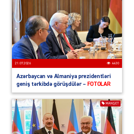
21.07.2026
4430
Azərbaycan və Almaniya prezidentləri
geniş tərkibdə görüşdülər –
FOTOLAR
MANŞET