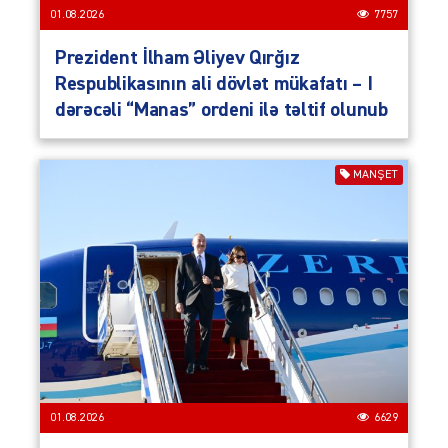
01.08.2026
7757
Prezident İlham Əliyev Qırğız
Respublikasının ali dövlət mükafatı – I
dərəcəli “Manas” ordeni ilə təltif olunub
MANŞET
01.08.2026
6629