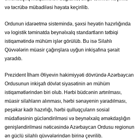
və təcrübə mübadiləsi həyata keçirilib.
Ordunun idarəetmə sistemində, şəxsi heyətin hazırlığında
və logistik təminatda beynəlxalq standartların tətbiqi
istiqamətində mühüm işlər görülüb. Bu isə Silahlı
Qüvvələrin müasir çağırışlara uyğun inkişafına şərait
yaradıb.
Prezident İlham Əliyevin hakimiyyəti dövründə Azərbaycan
Ordusunun inkişafı dövlət siyasətinin ən mühüm
istiqamətlərindən biri olub. Hərbi büdcənin artırılması,
müasir silahların alınması, hərbi sənayenin yaradılması,
peşəkar kadr hazırlığı, hərbi qulluqçuların sosial
müdafiəsinin gücləndirilməsi və beynəlxalq əməkdaşlığın
genişləndirilməsi nəticəsində Azərbaycan Ordusu regionun
ən güclü silahlı qüvvələrindən birinə çevrilib.