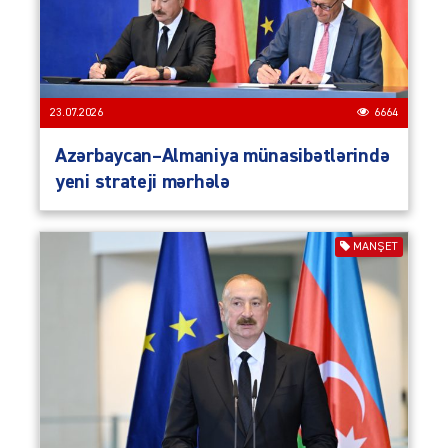
23.07.2026
6664
Azərbaycan–Almaniya münasibətlərində
yeni strateji mərhələ
MANŞET