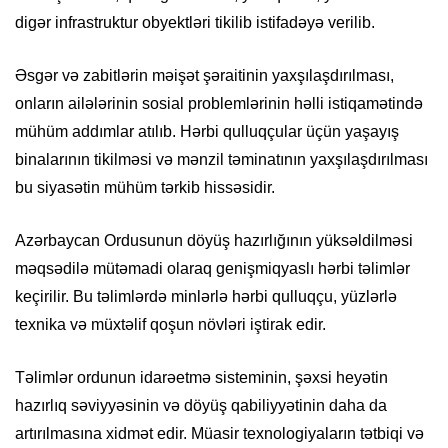
digər infrastruktur obyektləri tikilib istifadəyə verilib.
Əsgər və zabitlərin məişət şəraitinin yaxşılaşdırılması,
onların ailələrinin sosial problemlərinin həlli istiqamətində
mühüm addımlar atılıb. Hərbi qulluqçular üçün yaşayış
binalarının tikilməsi və mənzil təminatının yaxşılaşdırılması
bu siyasətin mühüm tərkib hissəsidir.
Azərbaycan Ordusunun döyüş hazırlığının yüksəldilməsi
məqsədilə mütəmadi olaraq genişmiqyaslı hərbi təlimlər
keçirilir. Bu təlimlərdə minlərlə hərbi qulluqçu, yüzlərlə
texnika və müxtəlif qoşun növləri iştirak edir.
Təlimlər ordunun idarəetmə sisteminin, şəxsi heyətin
hazırlıq səviyyəsinin və döyüş qabiliyyətinin daha da
artırılmasına xidmət edir. Müasir texnologiyaların tətbiqi və