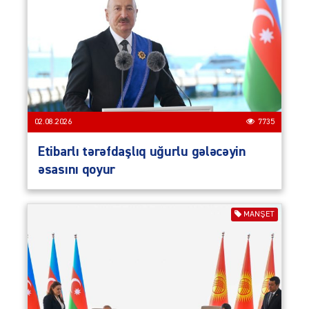
02.08.2026
7735
Etibarlı tərəfdaşlıq uğurlu gələcəyin
əsasını qoyur
MANŞET