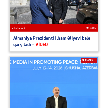
21.07.2026
6650
Almaniya Prezidenti İlham Əliyevi belə
qarşıladı –
VİDEO
MANŞET