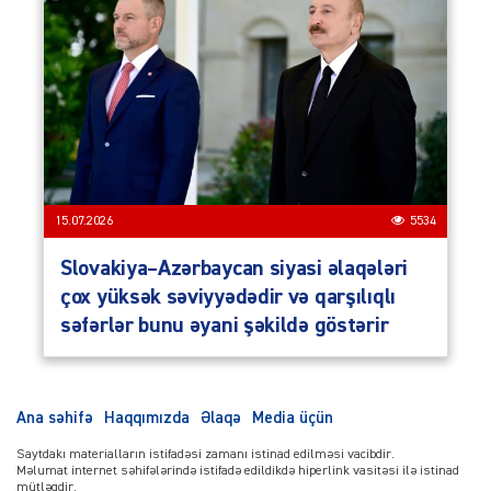
15.07.2026
5534
Slovakiya–Azərbaycan siyasi əlaqələri
çox yüksək səviyyədədir və qarşılıqlı
səfərlər bunu əyani şəkildə göstərir
Ana səhifə
Haqqımızda
Əlaqə
Media üçün
Saytdakı materialların istifadəsi zamanı istinad edilməsi vacibdir.
Məlumat internet səhifələrində istifadə edildikdə hiperlink vasitəsi ilə istinad
mütləqdir.