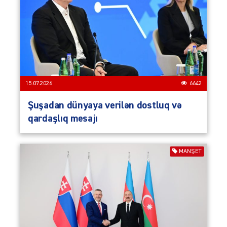
15.07.2026
6642
Şuşadan dünyaya verilən dostluq və
qardaşlıq mesajı
MANŞET