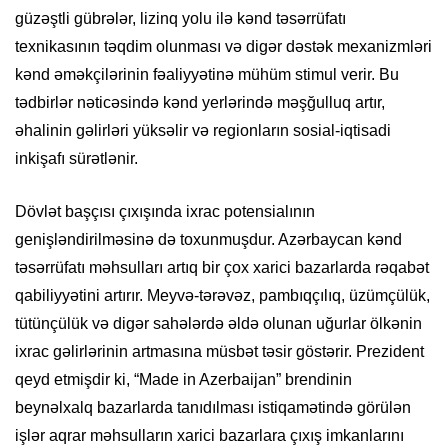
güzəştli gübrələr, lizinq yolu ilə kənd təsərrüfatı
texnikasının təqdim olunması və digər dəstək mexanizmləri
kənd əməkçilərinin fəaliyyətinə mühüm stimul verir. Bu
tədbirlər nəticəsində kənd yerlərində məşğulluq artır,
əhalinin gəlirləri yüksəlir və regionların sosial-iqtisadi
inkişafı sürətlənir.
Dövlət başçısı çıxışında ixrac potensialının
genişləndirilməsinə də toxunmuşdur. Azərbaycan kənd
təsərrüfatı məhsulları artıq bir çox xarici bazarlarda rəqabət
qabiliyyətini artırır. Meyvə-tərəvəz, pambıqçılıq, üzümçülük,
tütünçülük və digər sahələrdə əldə olunan uğurlar ölkənin
ixrac gəlirlərinin artmasına müsbət təsir göstərir. Prezident
qeyd etmişdir ki, “Made in Azerbaijan” brendinin
beynəlxalq bazarlarda tanıdılması istiqamətində görülən
işlər aqrar məhsulların xarici bazarlara çıxış imkanlarını