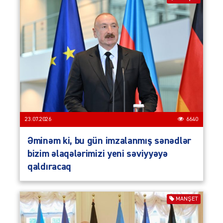
23.07.2026
6640
Əminəm ki, bu gün imzalanmış sənədlər
bizim əlaqələrimizi yeni səviyyəyə
qaldıracaq
MANŞET