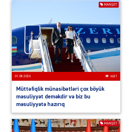
MANŞET
01.08.2026
6621
Müttəfiqlik münasibətləri çox böyük
məsuliyyət deməkdir və biz bu
məsuliyyətə hazırıq
MANŞET