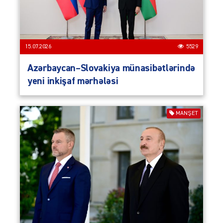
15.07.2026
5529
Azərbaycan–Slovakiya münasibətlərində
yeni inkişaf mərhələsi
MANŞET