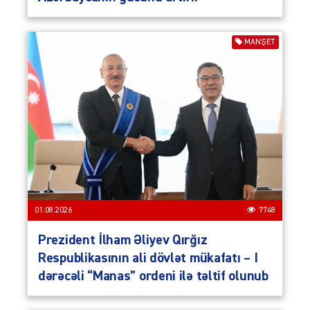
MANŞET
01.08.2026
7748
Prezident İlham Əliyev Qırğız
Respublikasının ali dövlət mükafatı – I
dərəcəli “Manas” ordeni ilə təltif olunub