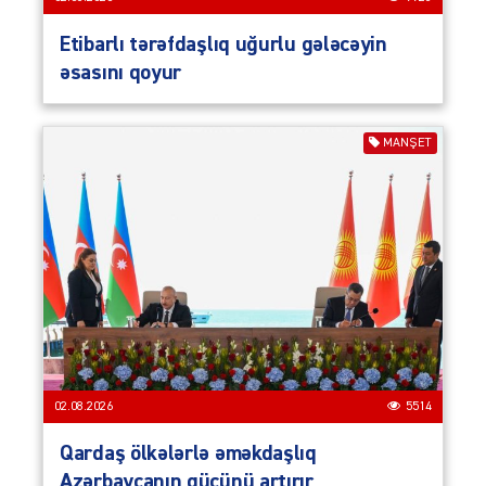
Etibarlı tərəfdaşlıq uğurlu gələcəyin
əsasını qoyur
MANŞET
02.08.2026
5514
Qardaş ölkələrlə əməkdaşlıq
Azərbaycanın gücünü artırır