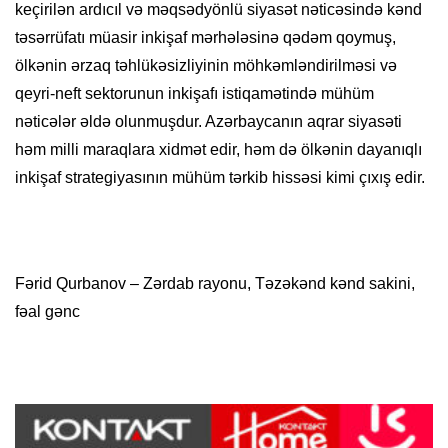
keçirilən ardıcıl və məqsədyönlü siyasət nəticəsində kənd
təsərrüfatı müasir inkişaf mərhələsinə qədəm qoymuş,
ölkənin ərzaq təhlükəsizliyinin möhkəmləndirilməsi və
qeyri-neft sektorunun inkişafı istiqamətində mühüm
nəticələr əldə olunmuşdur. Azərbaycanın aqrar siyasəti
həm milli maraqlara xidmət edir, həm də ölkənin dayanıqlı
inkişaf strategiyasının mühüm tərkib hissəsi kimi çıxış edir.
Fərid Qurbanov – Zərdab rayonu, Təzəkənd kənd sakini,
fəal gənc