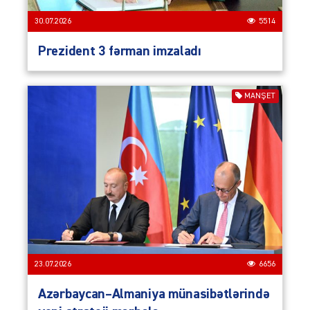
30.07.2026
5514
Prezident 3 fərman imzaladı
MANŞET
23.07.2026
6656
Azərbaycan–Almaniya münasibətlərində