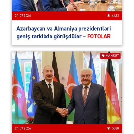
21.07.2026
4423
Azərbaycan və Almaniya prezidentləri
geniş tərkibdə görüşdülər –
FOTOLAR
MANŞET
21.07.2026
5538