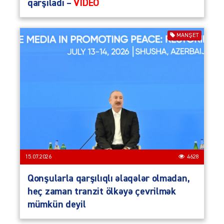
qarşıladı –
VİDEO
MANŞET
15.07.2026
4628
Qonşularla qarşılıqlı əlaqələr olmadan,
heç zaman tranzit ölkəyə çevrilmək
mümkün deyil