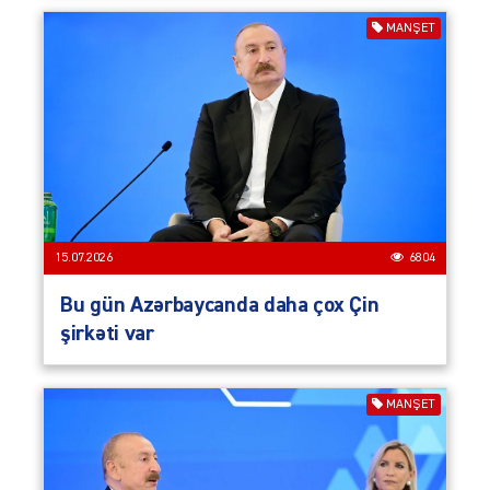
MANŞET
15.07.2026
6804
Bu gün Azərbaycanda daha çox Çin
şirkəti var
MANŞET