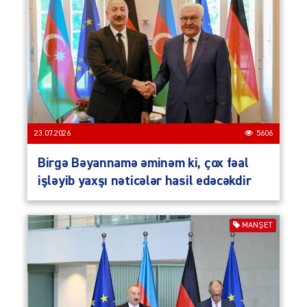
23.07.2026
5606
Birgə Bəyannamə əminəm ki, çox fəal
işləyib yaxşı nəticələr hasil edəcəkdir
MANŞET