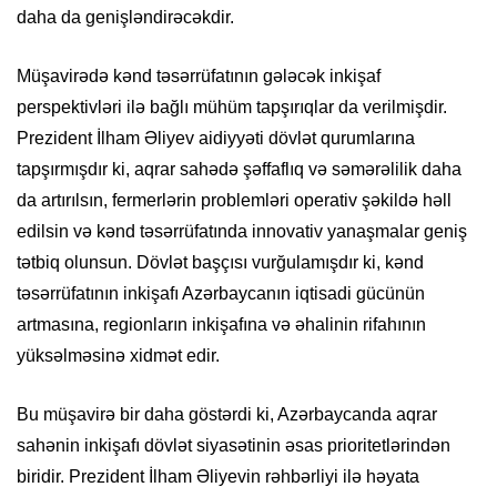
daha da genişləndirəcəkdir.
Müşavirədə kənd təsərrüfatının gələcək inkişaf
perspektivləri ilə bağlı mühüm tapşırıqlar da verilmişdir.
Prezident İlham Əliyev aidiyyəti dövlət qurumlarına
tapşırmışdır ki, aqrar sahədə şəffaflıq və səmərəlilik daha
da artırılsın, fermerlərin problemləri operativ şəkildə həll
edilsin və kənd təsərrüfatında innovativ yanaşmalar geniş
tətbiq olunsun. Dövlət başçısı vurğulamışdır ki, kənd
təsərrüfatının inkişafı Azərbaycanın iqtisadi gücünün
artmasına, regionların inkişafına və əhalinin rifahının
yüksəlməsinə xidmət edir.
Bu müşavirə bir daha göstərdi ki, Azərbaycanda aqrar
sahənin inkişafı dövlət siyasətinin əsas prioritetlərindən
biridir. Prezident İlham Əliyevin rəhbərliyi ilə həyata