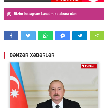
Bizim Instagram kanalımıza abunə olun
BƏNZƏR XƏBƏRLƏR
MANŞET