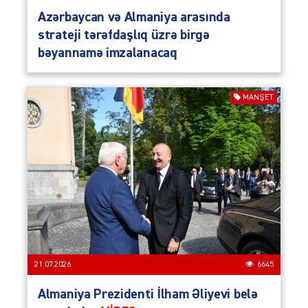
Azərbaycan və Almaniya arasında
strateji tərəfdaşlıq üzrə birgə
bəyannamə imzalanacaq
MANŞET
21.07.2026
6645
Almaniya Prezidenti İlham Əliyevi belə