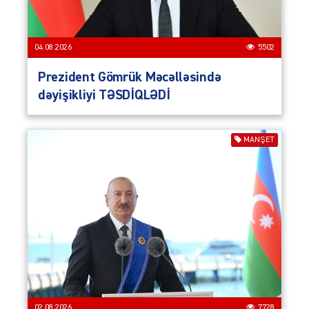
04.08.2026
5502
Prezident Gömrük Məcəlləsində
dəyişikliyi TƏSDİQLƏDİ
MANŞET
02.08.2026
7728