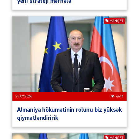
yeni strateji mərhələ
MANŞET
23.07.2026
6641
Almaniya hökumətinin rolunu biz yüksək
qiymətləndiririk
MANŞET