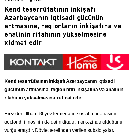
26.05.2026
6697
Kənd təsərrüfatının inkişafı
Azərbaycanın iqtisadi gücünün
artmasına, regionların inkişafına və
əhalinin rifahının yüksəlməsinə
xidmət edir
Kənd təsərrüfatının inkişafı Azərbaycanın iqtisadi
gücünün artmasına, regionların inkişafına və əhalinin
rifahının yüksəlməsinə xidmət edir
Prezident İlham Əliyev fermerlərin sosial müdafiəsinin
gücləndirilməsinin də daim diqqət mərkəzində olduğunu
vurğulamışdır. Dövlət tərəfindən verilən subsidiyalar,