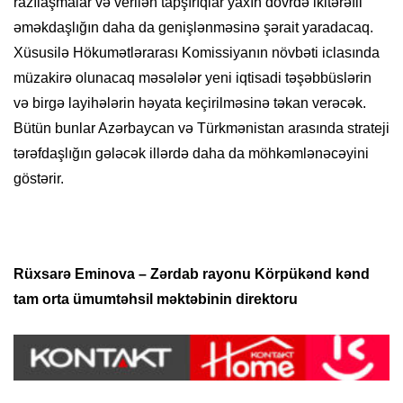
razılaşmalar və verilən tapşırıqlar yaxın dövrdə ikitərəfli
əməkdaşlığın daha da genişlənməsinə şərait yaradacaq.
Xüsusilə Hökumətlərarası Komissiyanın növbəti iclasında
müzakirə olunacaq məsələlər yeni iqtisadi təşəbbüslərin
və birgə layihələrin həyata keçirilməsinə təkan verəcək.
Bütün bunlar Azərbaycan və Türkmənistan arasında strateji
tərəfdaşlığın gələcək illərdə daha da möhkəmlənəcəyini
göstərir.
Rüxsarə Eminova – Zərdab rayonu Körpükənd kənd
tam orta ümumtəhsil məktəbinin direktoru