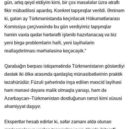
gün, artıq qeyd etdiyim kimi, bir çox məsələlər üzrə ətraflı
fikir mübadiləsi apardıq. Konkret tapşırıqlar verildi. Əminəm
ki, gələn ay Türkmənistanda keçiriləcək Hökumətlərarası
Komissiya çərçivəsində bu gün verdiyimiz tapşırıqlar
həmin vaxta qədər hərtərəfli işlənib hazırlanacaq və biz
yeni birgə problemlərin həlli, yeni layihələrin
reallaşdırılması mərhələsinə keçəcəyik.”
Qarabağın bərpası istiqamətində Türkmənistanın göstərdiyi
dəstək iki ölkə arasında qardaşlıq münasibətlərinin praktik
təzahürüdür. Füzuli şəhərində inşa edilən məscid layihəsi
həm mənəvi dəyərə malik olmaqla yanaşı, həm də
Azərbaycan–Türkmənistan dostluğunun rəmzi kimi xüsusi
əhəmiyyət daşıyır.
Ekspertlər hesab edirlər ki, səfər zamanı əldə olunan