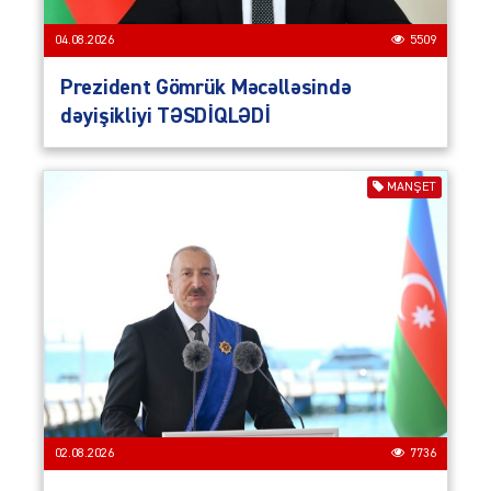
04.08.2026
5509
Prezident Gömrük Məcəlləsində
dəyişikliyi TƏSDİQLƏDİ
MANŞET
02.08.2026
7736