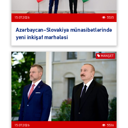
15.07.2026
5535
Azərbaycan–Slovakiya münasibətlərində
yeni inkişaf mərhələsi
MANŞET
15.07.2026
5536