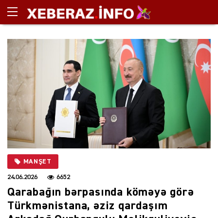
MANŞET
24.06.2026
6652
Qarabağın bərpasında köməyə görə
Türkmənistana, əziz qardaşım