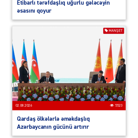
Etibarlı tərəfdaşlıq uğurlu gələcəyin
əsasını qoyur
MANŞET
02.08.2026
5523
Qardaş ölkələrlə əməkdaşlıq
Azərbaycanın gücünü artırır