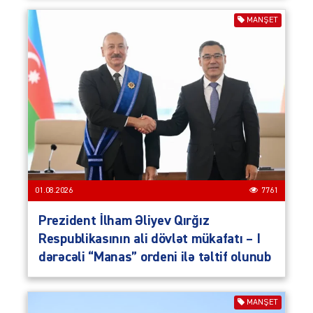
MANŞET
01.08.2026
7761
Prezident İlham Əliyev Qırğız
Respublikasının ali dövlət mükafatı – I
dərəcəli “Manas” ordeni ilə təltif olunub
MANŞET