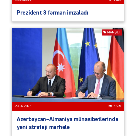
Prezident 3 fərman imzaladı
MANŞET
23.07.2026
6665
Azərbaycan–Almaniya münasibətlərində
yeni strateji mərhələ