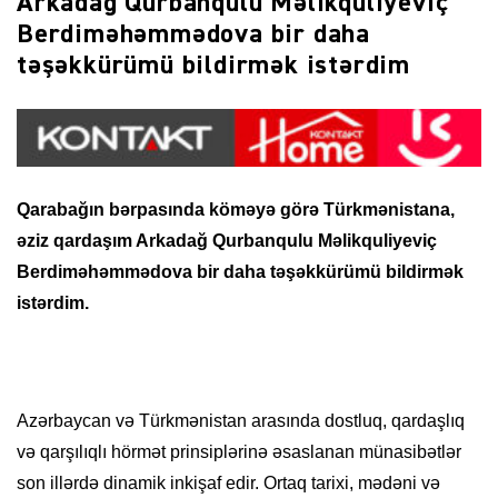
Arkadağ Qurbanqulu Məlikquliyeviç
Berdiməhəmmədova bir daha
təşəkkürümü bildirmək istərdim
Qarabağın bərpasında köməyə görə Türkmənistana,
əziz qardaşım Arkadağ Qurbanqulu Məlikquliyeviç
Berdiməhəmmədova bir daha təşəkkürümü bildirmək
istərdim.
Azərbaycan və Türkmənistan arasında dostluq, qardaşlıq
və qarşılıqlı hörmət prinsiplərinə əsaslanan münasibətlər
son illərdə dinamik inkişaf edir. Ortaq tarixi, mədəni və