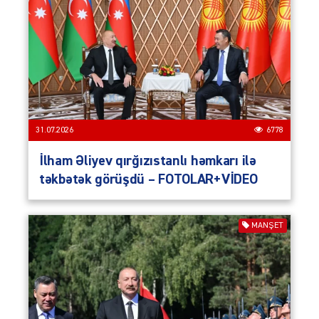
31.07.2026
6778
İlham Əliyev qırğızıstanlı həmkarı ilə
təkbətək görüşdü – FOTOLAR+VİDEO
MANŞET