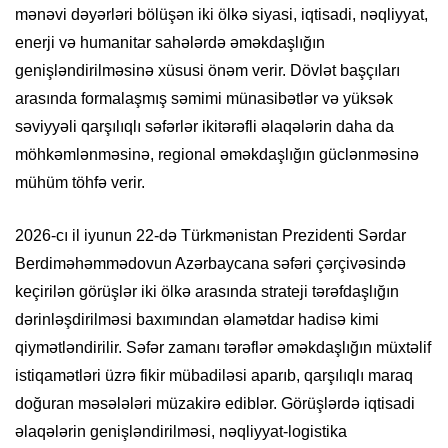
mənəvi dəyərləri bölüşən iki ölkə siyasi, iqtisadi, nəqliyyat,
enerji və humanitar sahələrdə əməkdaşlığın
genişləndirilməsinə xüsusi önəm verir. Dövlət başçıları
arasında formalaşmış səmimi münasibətlər və yüksək
səviyyəli qarşılıqlı səfərlər ikitərəfli əlaqələrin daha da
möhkəmlənməsinə, regional əməkdaşlığın güclənməsinə
mühüm töhfə verir.
2026-cı il iyunun 22-də Türkmənistan Prezidenti Sərdar
Berdiməhəmmədovun Azərbaycana səfəri çərçivəsində
keçirilən görüşlər iki ölkə arasında strateji tərəfdaşlığın
dərinləşdirilməsi baxımından əlamətdar hadisə kimi
qiymətləndirilir. Səfər zamanı tərəflər əməkdaşlığın müxtəlif
istiqamətləri üzrə fikir mübadiləsi aparıb, qarşılıqlı maraq
doğuran məsələləri müzakirə ediblər. Görüşlərdə iqtisadi
əlaqələrin genişləndirilməsi, nəqliyyat-logistika