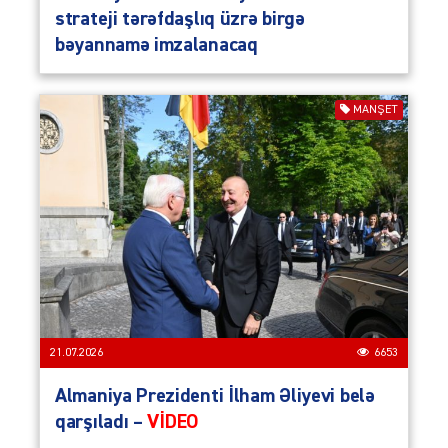
strateji tərəfdaşlıq üzrə birgə
bəyannamə imzalanacaq
MANŞET
21.07.2026
6653
Almaniya Prezidenti İlham Əliyevi belə
qarşıladı –
VİDEO