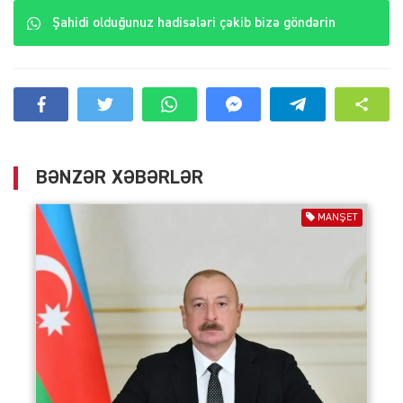
Şahidi olduğunuz hadisələri çəkib bizə göndərin
BƏNZƏR XƏBƏRLƏR
MANŞET