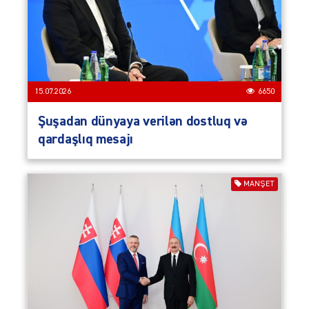
15.07.2026
6650
Şuşadan dünyaya verilən dostluq və
qardaşlıq mesajı
MANŞET