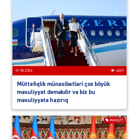
01.08.2026
6629
Müttəfiqlik münasibətləri çox böyük
məsuliyyət deməkdir və biz bu
məsuliyyətə hazırıq
MANŞET