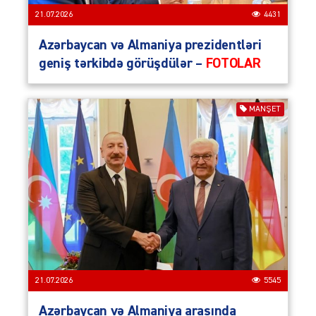
21.07.2026
4431
Azərbaycan və Almaniya prezidentləri
geniş tərkibdə görüşdülər –
FOTOLAR
MANŞET
21.07.2026
5545
Azərbaycan və Almaniya arasında