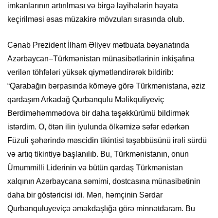
imkanlarının artırılması və birgə layihələrin həyata
keçirilməsi əsas müzakirə mövzuları sırasında olub.
Cənab Prezident İlham Əliyev mətbuata bəyanatında
Azərbaycan–Türkmənistan münasibətlərinin inkişafına
verilən töhfələri yüksək qiymətləndirərək bildirib:
“Qarabağın bərpasında köməyə görə Türkmənistana, əziz
qardaşım Arkadağ Qurbanqulu Məlikquliyeviç
Berdiməhəmmədova bir daha təşəkkürümü bildirmək
istərdim. O, ötən ilin iyulunda ölkəmizə səfər edərkən
Füzuli şəhərində məscidin tikintisi təşəbbüsünü irəli sürdü
və artıq tikintiyə başlanılıb. Bu, Türkmənistanın, onun
Ümummilli Liderinin və bütün qardaş Türkmənistan
xalqının Azərbaycana səmimi, dostcasına münasibətinin
daha bir göstəricisi idi. Mən, həmçinin Sərdar
Qurbanquluyeviçə əməkdaşlığa görə minnətdaram. Bu