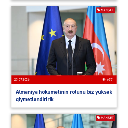
MANŞET
23.07.2026
6651
Almaniya hökumətinin rolunu biz yüksək
qiymətləndiririk
MANŞET