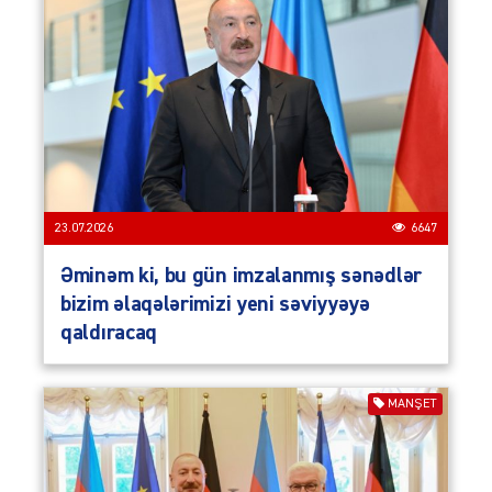
23.07.2026
6647
Əminəm ki, bu gün imzalanmış sənədlər
bizim əlaqələrimizi yeni səviyyəyə
qaldıracaq
MANŞET