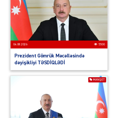
04.08.2026
5500
Prezident Gömrük Məcəlləsində
dəyişikliyi TƏSDİQLƏDİ
MANŞET