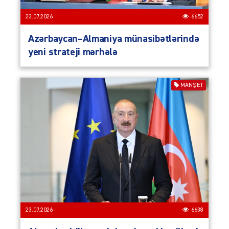
23.07.2026
6652
Azərbaycan–Almaniya münasibətlərində
yeni strateji mərhələ
MANŞET
23.07.2026
6638