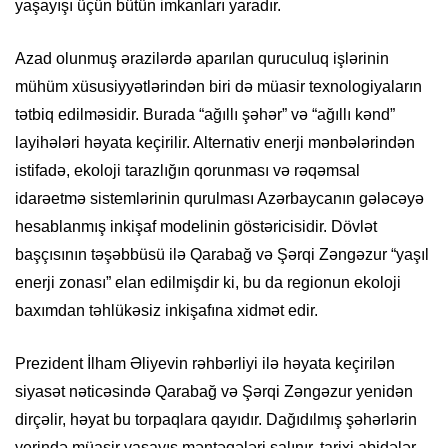
yaşayışı üçün bütün imkanları yaradır.
Azad olunmuş ərazilərdə aparılan quruculuq işlərinin
mühüm xüsusiyyətlərindən biri də müasir texnologiyaların
tətbiq edilməsidir. Burada “ağıllı şəhər” və “ağıllı kənd”
layihələri həyata keçirilir. Alternativ enerji mənbələrindən
istifadə, ekoloji tarazlığın qorunması və rəqəmsal
idarəetmə sistemlərinin qurulması Azərbaycanın gələcəyə
hesablanmış inkişaf modelinin göstəricisidir. Dövlət
başçısının təşəbbüsü ilə Qarabağ və Şərqi Zəngəzur “yaşıl
enerji zonası” elan edilmişdir ki, bu da regionun ekoloji
baxımdan təhlükəsiz inkişafına xidmət edir.
Prezident İlham Əliyevin rəhbərliyi ilə həyata keçirilən
siyasət nəticəsində Qarabağ və Şərqi Zəngəzur yenidən
dirçəlir, həyat bu torpaqlara qayıdır. Dağıdılmış şəhərlərin
yerində müasir yaşayış məntəqələri salınır, tarixi abidələr