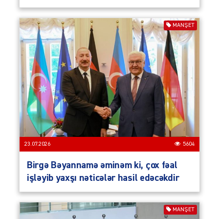
MANŞET
23.07.2026
5604
Birgə Bəyannamə əminəm ki, çox fəal
işləyib yaxşı nəticələr hasil edəcəkdir
MANŞET