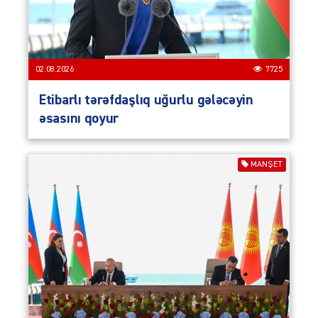
02.08.2026
7725
Etibarlı tərəfdaşlıq uğurlu gələcəyin
əsasını qoyur
MANŞET