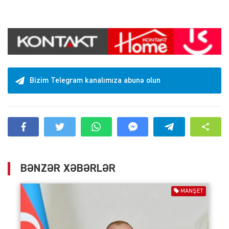
Bizim Telegram kanalımıza abunə olun
BƏNZƏR XƏBƏRLƏR
MANŞET