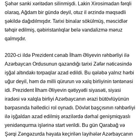
Şəhər sanki xəritədən silinmişdi. Lakin Xirosimadan fərqli
olaraq, Ağdam bir gündə deyil, otuz il ərzində məqsədli
şəkildə dağıdılmışdır. Tarixi binalar sökülmüş, məscidlər
təhqir edilmiş, qəbiristanlıqlar belə vandalizmə məruz
qalmışdır.
2020-ci ildə Prezident cənab İlham Əliyevin rəhbərliyi ilə
Azərbaycan Ordusunun qazandığı tarixi Zəfər nəticəsində
işğal altındakı torpaqlar azad edildi. Bu qələbə yalnız hərbi
uğur deyil, həm də milli qürurun və xalq birliyinin təntənəsi
idi. Prezident İlham Əliyevin qətiyyətli siyasəti, siyasi
iradəsi və xalqla birliyi Azərbaycanın ərazi bütövlüyünün
bərpasında həlledici rol oynadı. Dövlət başçısının rəhbərliyi
ilə işğaldan azad edilmiş ərazilərdə dərhal genişmiqyaslı
yenidənqurma işlərinə start verildi. Bu gün Qarabağ və
Şərqi Zəngəzurda həyata keçirilən layihələr Azərbaycanın