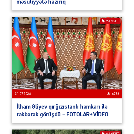
məsuliyyətə hazırıq
MANŞET
31.07.2026
6766
İlham Əliyev qırğızıstanlı həmkarı ilə
təkbətək görüşdü – FOTOLAR+VİDEO
MANŞET