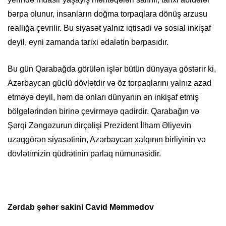
bərpa olunur, insanların doğma torpaqlara dönüş arzusu
reallığa çevrilir. Bu siyasət yalnız iqtisadi və sosial inkişaf
deyil, eyni zamanda tarixi ədalətin bərpasıdır.
Bu gün Qarabağda görülən işlər bütün dünyaya göstərir ki,
Azərbaycan güclü dövlətdir və öz torpaqlarını yalnız azad
etməyə deyil, həm də onları dünyanın ən inkişaf etmiş
bölgələrindən birinə çevirməyə qadirdir. Qarabağın və
Şərqi Zəngəzurun dirçəlişi Prezident İlham Əliyevin
uzaqgörən siyasətinin, Azərbaycan xalqının birliyinin və
dövlətimizin qüdrətinin parlaq nümunəsidir.
Zərdab şəhər sakini Cavid Məmmədov