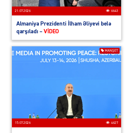
21.07.2026
6643
Almaniya Prezidenti İlham Əliyevi belə
qarşıladı –
VİDEO
MANŞET
15.07.2026
4627