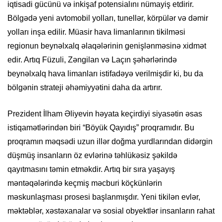
iqtisadi gücünü və inkişaf potensialını nümayiş etdirir.
Bölgədə yeni avtomobil yolları, tunellər, körpülər və dəmir
yolları inşa edilir. Müasir hava limanlarının tikilməsi
regionun beynəlxalq əlaqələrinin genişlənməsinə xidmət
edir. Artıq Füzuli, Zəngilan və Laçın şəhərlərində
beynəlxalq hava limanları istifadəyə verilmişdir ki, bu da
bölgənin strateji əhəmiyyətini daha da artırır.
Prezident İlham Əliyevin həyata keçirdiyi siyasətin əsas
istiqamətlərindən biri “Böyük Qayıdış” proqramıdır. Bu
proqramın məqsədi uzun illər doğma yurdlarından didərgin
düşmüş insanların öz evlərinə təhlükəsiz şəkildə
qayıtmasını təmin etməkdir. Artıq bir sıra yaşayış
məntəqələrində keçmiş məcburi köçkünlərin
məskunlaşması prosesi başlanmışdır. Yeni tikilən evlər,
məktəblər, xəstəxanalar və sosial obyektlər insanların rahat