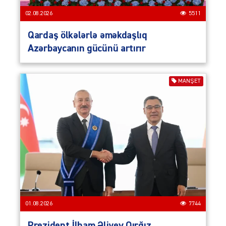
02.08.2026
5511
Qardaş ölkələrlə əməkdaşlıq
Azərbaycanın gücünü artırır
MANŞET
01.08.2026
7744
Prezident İlham Əliyev Qırğız