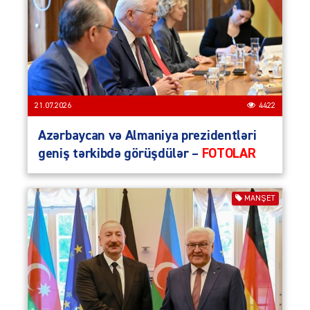
21.07.2026
4422
Azərbaycan və Almaniya prezidentləri
geniş tərkibdə görüşdülər –
FOTOLAR
MANŞET