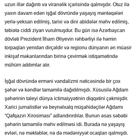
uzun illər dağıntı və viranəlik içərisində qalmışdır. Otuz ilə
yaxın davam edən işğal dövründə yaşayış məntəqələri
yerlə-yeksan edilmiş, tarixi və dini abidələr məhv edilmiş,
təbiətə ciddi ziyan vurulmuşdur. Bu gün isə Azərbaycan
dövləti Prezident İlham Əliyevin rəhbərliyi ilə həmin
torpaqları yenidən dirçəldir və regionu dünyanın ən müasir
inkişaf məkanlarından birinə çevirmək istiqamətində
mühüm addımlar atır.
İşğal dövründə erməni vandalizmi nəticəsində bir çox
şəhər və kəndlər tamamilə dağıdılmışdı. Xüsusilə Ağdam
şəhərinin taleyi dünya ictimaiyyətinin diqqətini çəkmişdir.
Xarici jurnalistlər və beynəlxalq müşahidəçilər Ağdamı
“Qafqazın Xirosiması” adlandırırdılar. Bunun əsas səbəbi
şəhərin tamamilə məhv edilməsi idi. Burada nə yaşayış
evləri, nə məktəblər, nə də mədəniyyət ocaqları qalmışdı.