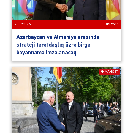
21.07.2026
5536
Azərbaycan və Almaniya arasında
strateji tərəfdaşlıq üzrə birgə
bəyannamə imzalanacaq
MANŞET