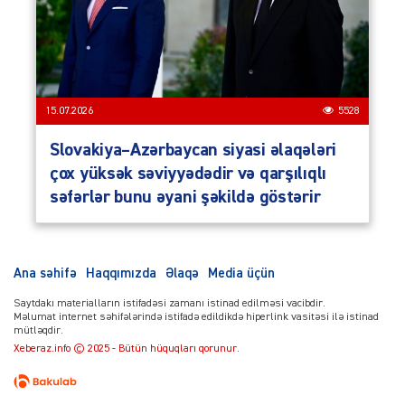
15.07.2026
5528
Slovakiya–Azərbaycan siyasi əlaqələri
çox yüksək səviyyədədir və qarşılıqlı
səfərlər bunu əyani şəkildə göstərir
Ana səhifə
Haqqımızda
Əlaqə
Media üçün
Saytdakı materialların istifadəsi zamanı istinad edilməsi vacibdir.
Məlumat internet səhifələrində istifadə edildikdə hiperlink vasitəsi ilə istinad
mütləqdir.
Xeberaz.info © 2025 - Bütün hüquqları qorunur.