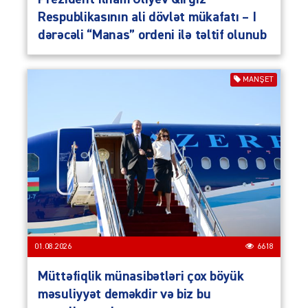
Respublikasının ali dövlət mükafatı – I
dərəcəli “Manas” ordeni ilə təltif olunub
MANŞET
01.08.2026
6618
Müttəfiqlik münasibətləri çox böyük
məsuliyyət deməkdir və biz bu