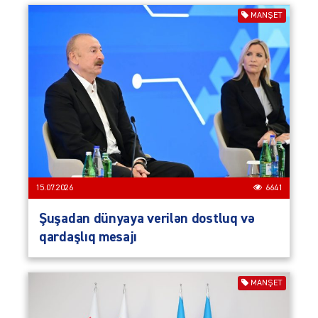
MANŞET
15.07.2026
6641
Şuşadan dünyaya verilən dostluq və
qardaşlıq mesajı
MANŞET