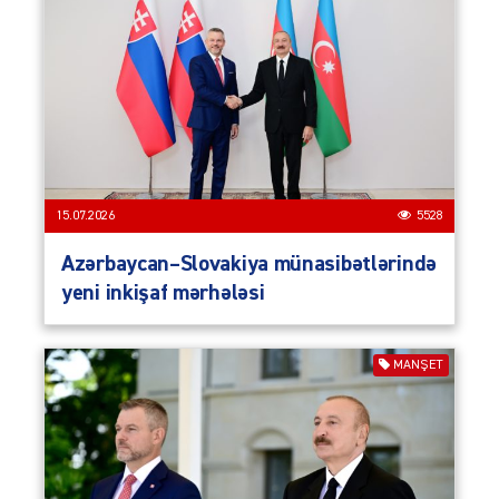
15.07.2026
5528
Azərbaycan–Slovakiya münasibətlərində
yeni inkişaf mərhələsi
MANŞET