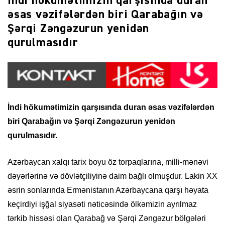
İndi hökumətimizin qarşısında duran
əsas vəzifələrdən biri Qarabağın və
Şərqi Zəngəzurun yenidən
qurulmasıdır
İndi hökumətimizin qarşısında duran əsas vəzifələrdən
biri Qarabağın və Şərqi Zəngəzurun yenidən
qurulmasıdır.
Azərbaycan xalqı tarix boyu öz torpaqlarına, milli-mənəvi
dəyərlərinə və dövlətçiliyinə daim bağlı olmuşdur. Lakin XX
əsrin sonlarında Ermənistanın Azərbaycana qarşı həyata
keçirdiyi işğal siyasəti nəticəsində ölkəmizin ayrılmaz
tərkib hissəsi olan Qarabağ və Şərqi Zəngəzur bölgələri