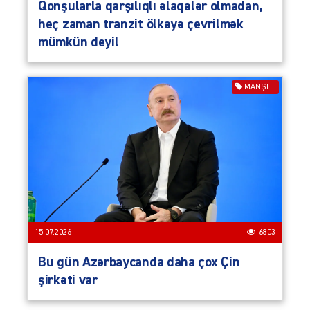
Qonşularla qarşılıqlı əlaqələr olmadan,
heç zaman tranzit ölkəyə çevrilmək
mümkün deyil
MANŞET
15.07.2026
6803
Bu gün Azərbaycanda daha çox Çin
şirkəti var