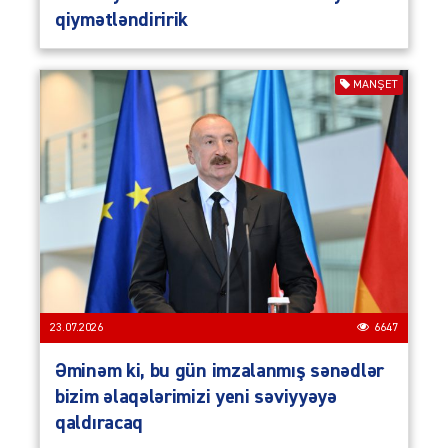
qiymətləndiririk
MANŞET
23.07.2026
6647
Əminəm ki, bu gün imzalanmış sənədlər
bizim əlaqələrimizi yeni səviyyəyə
qaldıracaq