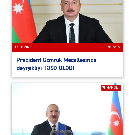
04.08.2026
5509
Prezident Gömrük Məcəlləsində
dəyişikliyi TƏSDİQLƏDİ
MANŞET