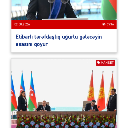
02.08.2026
7736
Etibarlı tərəfdaşlıq uğurlu gələcəyin
əsasını qoyur
MANŞET