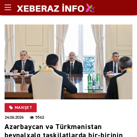
MANŞET
24.06.2026
5562
Azərbaycan və Türkmənistan
beynəlxalq təşkilatlarda bir-birinin