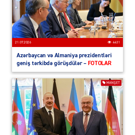
21.07.2026
4431
Azərbaycan və Almaniya prezidentləri
geniş tərkibdə görüşdülər –
FOTOLAR
MANŞET