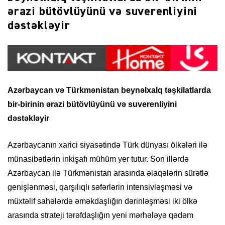
ərazi bütövlüyünü və suverenliyini
dəstəkləyir
Azərbaycan və Türkmənistan beynəlxalq təşkilatlarda
bir-birinin ərazi bütövlüyünü və suverenliyini
dəstəkləyir
Azərbaycanın xarici siyasətində Türk dünyası ölkələri ilə
münasibətlərin inkişafı mühüm yer tutur. Son illərdə
Azərbaycan ilə Türkmənistan arasında əlaqələrin sürətlə
genişlənməsi, qarşılıqlı səfərlərin intensivləşməsi və
müxtəlif sahələrdə əməkdaşlığın dərinləşməsi iki ölkə
arasında strateji tərəfdaşlığın yeni mərhələyə qədəm