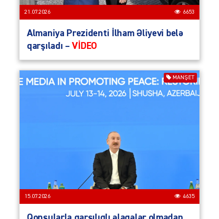
21.07.2026
6653
Almaniya Prezidenti İlham Əliyevi belə
qarşıladı –
VİDEO
MANŞET
15.07.2026
4635
Qonşularla qarşılıqlı əlaqələr olmadan,