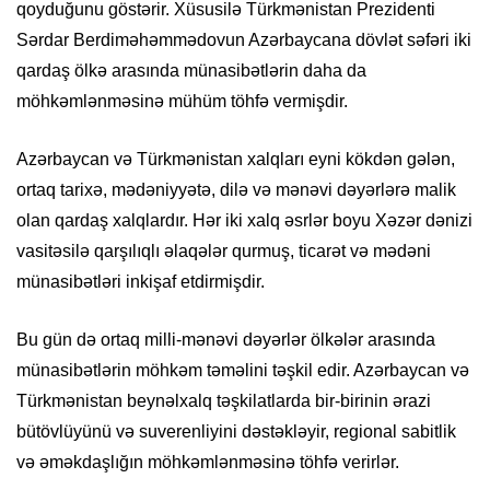
qoyduğunu göstərir. Xüsusilə Türkmənistan Prezidenti
Sərdar Berdiməhəmmədovun Azərbaycana dövlət səfəri iki
qardaş ölkə arasında münasibətlərin daha da
möhkəmlənməsinə mühüm töhfə vermişdir.
Azərbaycan və Türkmənistan xalqları eyni kökdən gələn,
ortaq tarixə, mədəniyyətə, dilə və mənəvi dəyərlərə malik
olan qardaş xalqlardır. Hər iki xalq əsrlər boyu Xəzər dənizi
vasitəsilə qarşılıqlı əlaqələr qurmuş, ticarət və mədəni
münasibətləri inkişaf etdirmişdir.
Bu gün də ortaq milli-mənəvi dəyərlər ölkələr arasında
münasibətlərin möhkəm təməlini təşkil edir. Azərbaycan və
Türkmənistan beynəlxalq təşkilatlarda bir-birinin ərazi
bütövlüyünü və suverenliyini dəstəkləyir, regional sabitlik
və əməkdaşlığın möhkəmlənməsinə töhfə verirlər.