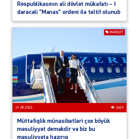
Respublikasının ali dövlət mükafatı – I
dərəcəli “Manas” ordeni ilə təltif olunub
MANŞET
01.08.2026
6629
Müttəfiqlik münasibətləri çox böyük
məsuliyyət deməkdir və biz bu
məsuliyyətə hazırıq