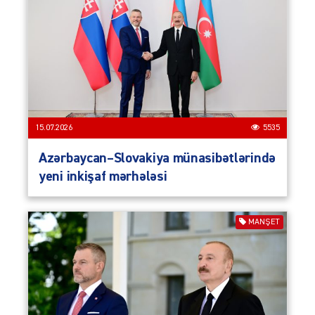
15.07.2026
5535
Azərbaycan–Slovakiya münasibətlərində
yeni inkişaf mərhələsi
MANŞET