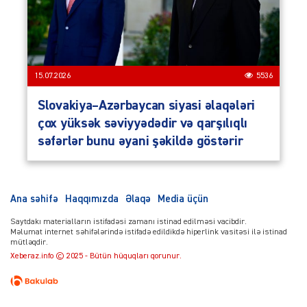
15.07.2026
5536
Slovakiya–Azərbaycan siyasi əlaqələri
çox yüksək səviyyədədir və qarşılıqlı
səfərlər bunu əyani şəkildə göstərir
Ana səhifə
Haqqımızda
Əlaqə
Media üçün
Saytdakı materialların istifadəsi zamanı istinad edilməsi vacibdir.
Məlumat internet səhifələrində istifadə edildikdə hiperlink vasitəsi ilə istinad
mütləqdir.
Xeberaz.info © 2025 - Bütün hüquqları qorunur.