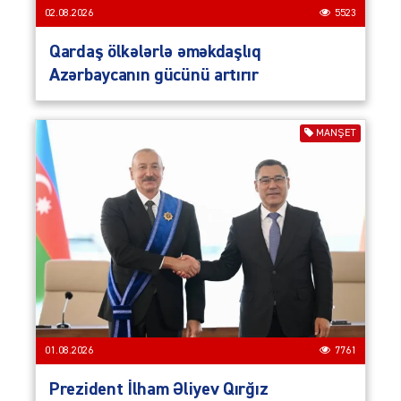
02.08.2026
5523
Qardaş ölkələrlə əməkdaşlıq
Azərbaycanın gücünü artırır
MANŞET
01.08.2026
7761
Prezident İlham Əliyev Qırğız