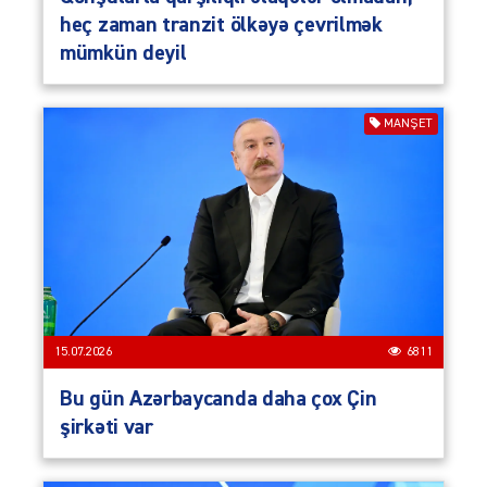
heç zaman tranzit ölkəyə çevrilmək
mümkün deyil
MANŞET
15.07.2026
6811
Bu gün Azərbaycanda daha çox Çin
şirkəti var