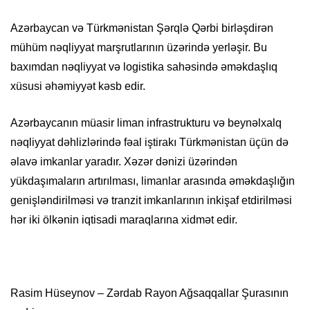
Azərbaycan və Türkmənistan Şərqlə Qərbi birləşdirən
mühüm nəqliyyat marşrutlarının üzərində yerləşir. Bu
baxımdan nəqliyyat və logistika sahəsində əməkdaşlıq
xüsusi əhəmiyyət kəsb edir.
Azərbaycanın müasir liman infrastrukturu və beynəlxalq
nəqliyyat dəhlizlərində fəal iştirakı Türkmənistan üçün də
əlavə imkanlar yaradır. Xəzər dənizi üzərindən
yükdaşımaların artırılması, limanlar arasında əməkdaşlığın
genişləndirilməsi və tranzit imkanlarının inkişaf etdirilməsi
hər iki ölkənin iqtisadi maraqlarına xidmət edir.
Rasim Hüseynov – Zərdab Rayon Ağsaqqallar Şurasının