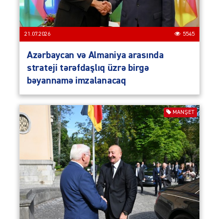
21.07.2026
5545
Azərbaycan və Almaniya arasında
strateji tərəfdaşlıq üzrə birgə
bəyannamə imzalanacaq
MANŞET