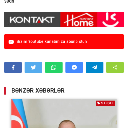
sədri
Bizim Youtube kanalımıza abunə olun
BƏNZƏR XƏBƏRLƏR
MANŞET