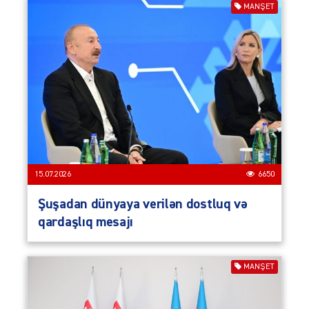
MANŞET
15.07.2026
6650
Şuşadan dünyaya verilən dostluq və
qardaşlıq mesajı
MANŞET