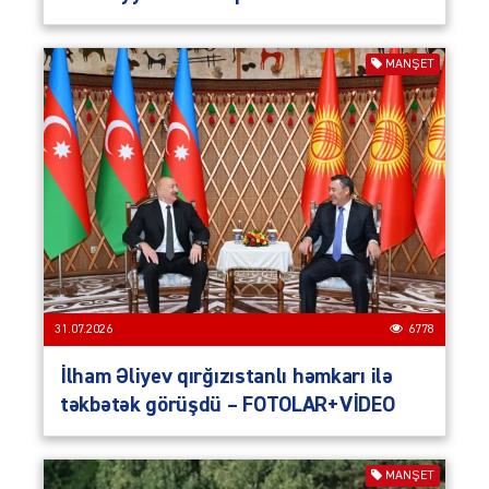
MANŞET
31.07.2026
6778
İlham Əliyev qırğızıstanlı həmkarı ilə
təkbətək görüşdü – FOTOLAR+VİDEO
MANŞET