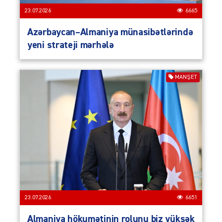
23.07.2026
6665
Azərbaycan–Almaniya münasibətlərində
yeni strateji mərhələ
MANŞET
23.07.2026
6651
Almaniya hökumətinin rolunu biz yüksək