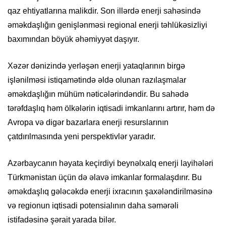
qaz ehtiyatlarına malikdir. Son illərdə enerji sahəsində
əməkdaşlığın genişlənməsi regional enerji təhlükəsizliyi
baxımından böyük əhəmiyyət daşıyır.
Xəzər dənizində yerləşən enerji yataqlarının birgə
işlənilməsi istiqamətində əldə olunan razılaşmalar
əməkdaşlığın mühüm nəticələrindəndir. Bu sahədə
tərəfdaşlıq həm ölkələrin iqtisadi imkanlarını artırır, həm də
Avropa və digər bazarlara enerji resurslarının
çatdırılmasında yeni perspektivlər yaradır.
Azərbaycanın həyata keçirdiyi beynəlxalq enerji layihələri
Türkmənistan üçün də əlavə imkanlar formalaşdırır. Bu
əməkdaşlıq gələcəkdə enerji ixracının şaxələndirilməsinə
və regionun iqtisadi potensialının daha səmərəli
istifadəsinə şərait yarada bilər.