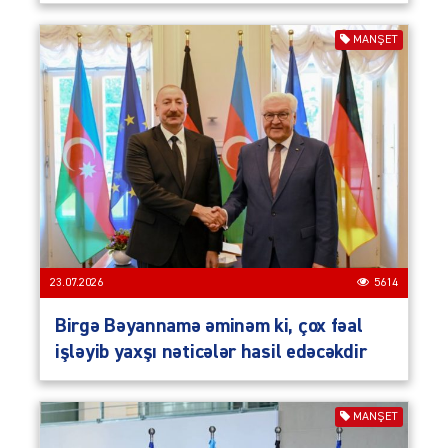
MANŞET
23.07.2026
5614
Birgə Bəyannamə əminəm ki, çox fəal
işləyib yaxşı nəticələr hasil edəcəkdir
MANŞET