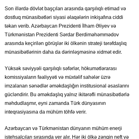
Son illərdə dövlət başçıları arasında qarşılıqlı etimad və
dostluq münasibətləri siyasi əlaqələrin inkişafına ciddi
təkan verib. Azərbaycan Prezidenti İlham Əliyev və
Türkmənistan Prezidenti Sərdar Berdiməhəmmədov
arasında keçirilən görüşlər iki ölkənin strateji tərəfdaşlıq
münasibətlərinin daha da dərinləşməsinə xidmət edir.
Yüksək səviyyəli qarşılıqlı səfərlər, hökumətlərarası
komissiyaların fəaliyyəti və müxtəlif sahələr üzrə
imzalanan sənədlər əməkdaşlığın institusional əsaslarını
gücləndirir. Bu əməkdaşlıq yalnız ikitərəfli münasibətlərlə
məhdudlaşmır, eyni zamanda Türk dünyasının
inteqrasiyasına da mühüm töhfə verir.
Azərbaycan və Türkmənistan dünyanın mühüm enerji
istehsalçıları sırasında yer alır. Hər iki ölkə zəngin neft və