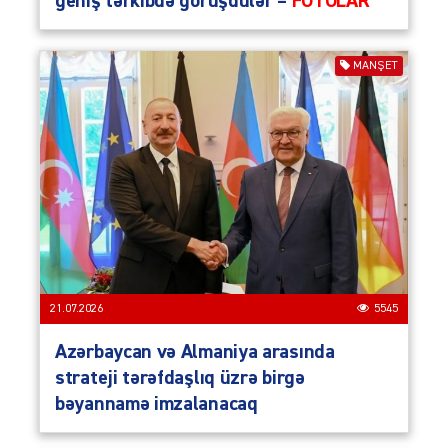
geniş tərkibdə görüşdülər –
FOTOLAR
MANŞET
21.07.2026
5545
Azərbaycan və Almaniya arasında
strateji tərəfdaşlıq üzrə birgə
bəyannamə imzalanacaq