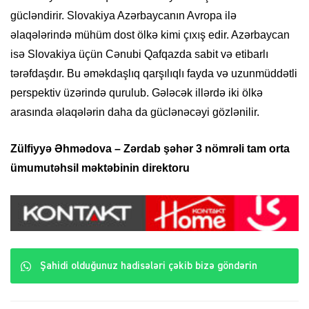
gücləndirir. Slovakiya Azərbaycanın Avropa ilə
əlaqələrində mühüm dost ölkə kimi çıxış edir. Azərbaycan
isə Slovakiya üçün Cənubi Qafqazda sabit və etibarlı
tərəfdaşdır. Bu əməkdaşlıq qarşılıqlı fayda və uzunmüddətli
perspektiv üzərində qurulub. Gələcək illərdə iki ölkə
arasında əlaqələrin daha da güclənəcəyi gözlənilir.
Zülfiyyə Əhmədova – Zərdab şəhər 3 nömrəli tam orta
ümumutəhsil məktəbinin direktoru
Şahidi olduğunuz hadisələri çəkib bizə göndərin