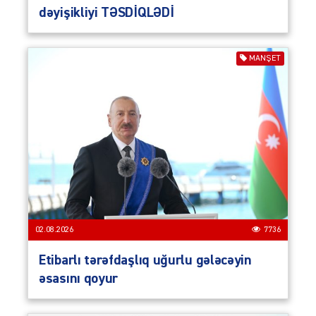
dəyişikliyi TƏSDİQLƏDİ
MANŞET
02.08.2026
7736
Etibarlı tərəfdaşlıq uğurlu gələcəyin
əsasını qoyur