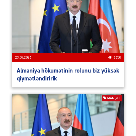
23.07.2026
6650
Almaniya hökumətinin rolunu biz yüksək
qiymətləndiririk
MANŞET