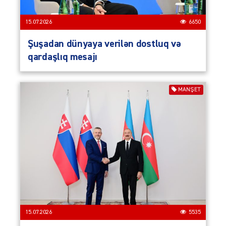
15.07.2026
6650
Şuşadan dünyaya verilən dostluq və
qardaşlıq mesajı
MANŞET
15.07.2026
5535