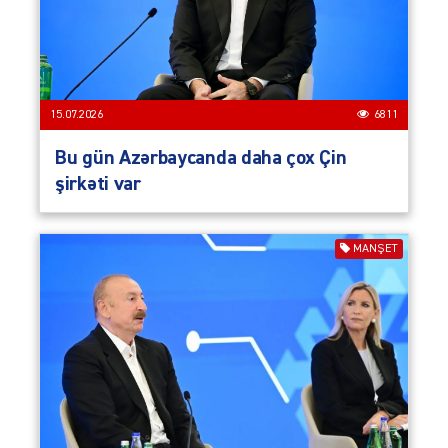
15.07.2026
6811
Bu gün Azərbaycanda daha çox Çin
şirkəti var
MANŞET