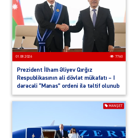
01.08.2026
7760
Prezident İlham Əliyev Qırğız
Respublikasının ali dövlət mükafatı – I
dərəcəli “Manas” ordeni ilə təltif olunub
MANŞET