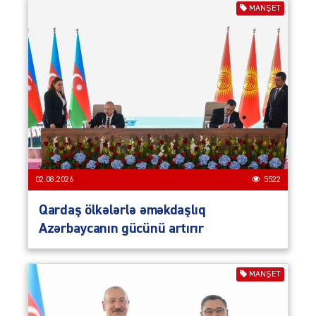
MANŞET
02.08.2026
5522
Qardaş ölkələrlə əməkdaşlıq
Azərbaycanın gücünü artırır
MANŞET