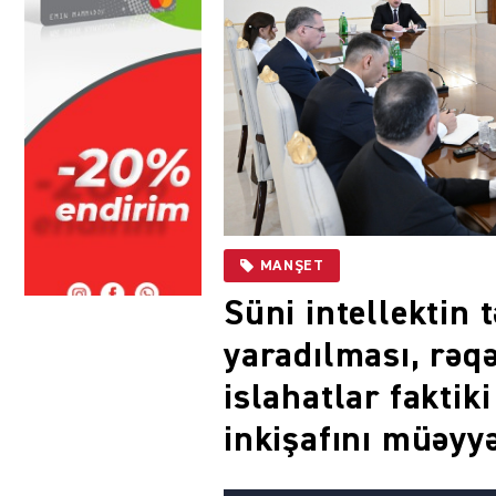
MANŞET
Süni intellektin 
yaradılması, rəq
islahatlar faktik
inkişafını müəyy