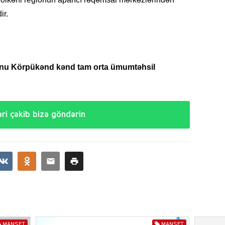
ir.
CƏMIY
nu Körpükənd kənd tam orta ümumtəhsil
SIYAS
ri çəkib bizə göndərin
DÜNYA
ŞOU-B
MANŞET
MANŞET