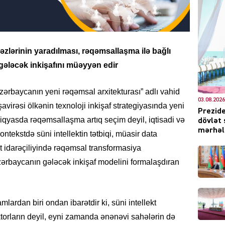
DÜNYA
kəzlərinin yaradılması, rəqəmsallaşma ilə bağlı
n gələcək inkişafını müəyyən edir
ərbaycanın yeni rəqəmsal arxitekturası” adlı vahid
03.08.2026
virəsi ölkənin texnoloji inkişaf strategiyasında yeni
Prezide
CƏMIY
iqyasda rəqəmsallaşma artıq seçim deyil, iqtisadi və
dövlət 
mərhələ
kontekstdə süni intellektin tətbiqi, müasir data
t idarəçiliyində rəqəmsal transformasiya
Azərbaycanın gələcək inkişaf modelini formalaşdıran
XARİCİ
rdan biri ondan ibarətdir ki, süni intellekt
ktorların deyil, eyni zamanda ənənəvi sahələrin də