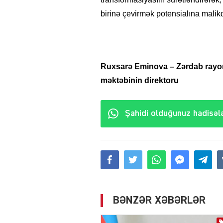
birinə çevirmək potensialına malikd
Ruxsarə Eminova – Zərdab rayo
məktəbinin direktoru
Şahidi olduğunuz hadisələ
BƏNZƏR XƏBƏRLƏR