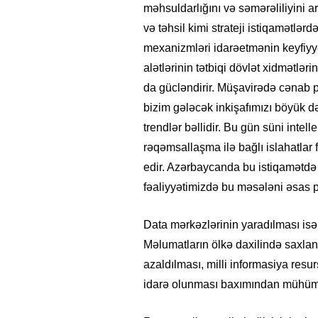
məhsuldarlığını və səmərəliliyini art
və təhsil kimi strateji istiqamətlər
mexanizmləri idarəetmənin keyfiyyət
alətlərinin tətbiqi dövlət xidmətlərin
da gücləndirir. Müşavirədə cənab p
bizim gələcək inkişafımızı böyük 
trendlər bəllidir. Bu gün süni intell
rəqəmsallaşma ilə bağlı islahatlar 
edir. Azərbaycanda bu istiqamətdə
fəaliyyətimizdə bu məsələni əsas pr
Data mərkəzlərinin yaradılması isə 
Məlumatların ölkə daxilində saxlanı
azaldılması, milli informasiya resu
idarə olunması baxımından mühüm 