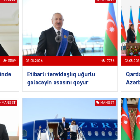
CƏMIY
5509
02.08.2026
7736
02.08.202
ində
Etibarlı tərəfdaşlıq uğurlu
Qarda
gələcəyin əsasını qoyur
Azərb
CƏMIY
MANŞET
MANŞET
CƏMIY