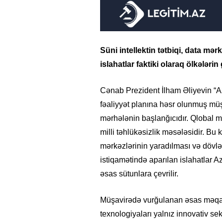
Süni intellektin tətbiqi, data mər
islahatlar faktiki olaraq ölkələri
Cənab Prezident İlham Əliyevin “Az
fəaliyyət planına həsr olunmuş müşa
mərhələnin başlanğıcıdır. Qlobal m
milli təhlükəsizlik məsələsidir. Bu 
mərkəzlərinin yaradılması və dövlə
istiqamətində aparılan islahatlar 
əsas sütunlara çevrilir.
Müşavirədə vurğulanan əsas məqamla
texnologiyaları yalnız innovativ se