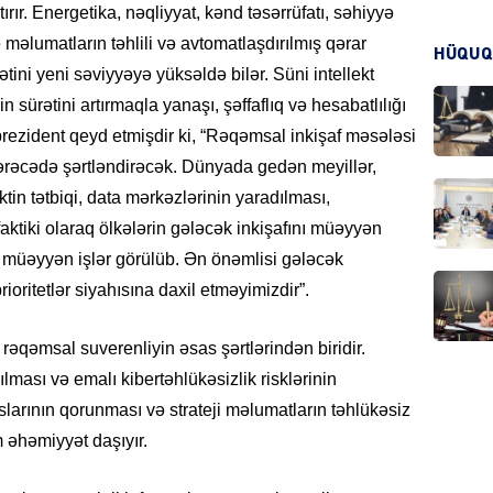
ırır. Energetika, nəqliyyat, kənd təsərrüfatı, səhiyyə
KRIMIN
də məlumatların təhlili və avtomatlaşdırılmış qərar
HÜQUQ
ini yeni səviyyəyə yüksəldə bilər. Süni intellekt
in sürətini artırmaqla yanaşı, şəffaflıq və hesabatlılığı
rezident qeyd etmişdir ki, “Rəqəmsal inkişaf məsələsi
dərəcədə şərtləndirəcək. Dünyada gedən meyillər,
HADIS
ektin tətbiqi, data mərkəzlərinin yaradılması,
faktiki olaraq ölkələrin gələcək inkişafını müəyyən
 müəyyən işlər görülüb. Ən önəmlisi gələcək
ioritetlər siyahısına daxil etməyimizdir”.
DÜNYA
rəqəmsal suverenliyin əsas şərtlərindən biridir.
lması və emalı kibertəhlükəsizlik risklərinin
rslarının qorunması və strateji məlumatların təhlükəsiz
əhəmiyyət daşıyır.
HADIS