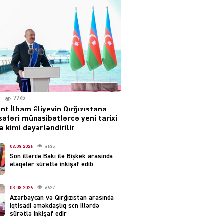
səsləri eşidildi
07.08.2026
5495
Rusiya-Ukrayna
münaqişəsinin həllində
irəliləyiş var – Tramp
07.08.2026
5507
7745
nt İlham Əliyevin Qırğızıstana
YƏT
səfəri münasibətlərdə yeni tarixi
Prezident 2 fərman
 kimi dəyərləndirilir
imzaladı
07.08.2026
03.08.2026
6635
5494
Son illərdə Bakı ilə Bişkek arasında
əlaqələr sürətlə inkişaf edib
 SİYASƏT
Tehran və İrəvandan
03.08.2026
6627
“Tramp yolu”na HƏMLƏ –
Azərbaycan və Qırğızıstan arasında
REAKSİYA
iqtisadi əməkdaşlıq son illərdə
sürətlə inkişaf edir
07.08.2026
5497