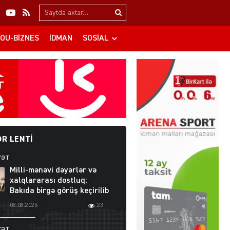
Search…
OU-BIZNES
İDMAN
SOSIAL
R LENTI
YƏT
Milli-mənəvi dəyərlər və
xalqlararası dostluq:
Bakıda birgə görüş keçirilib
08.08.2026
23
YƏT