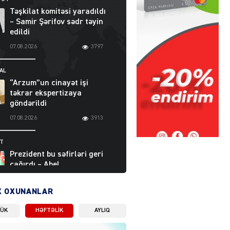
Təşkilat komitəsi yaradıldı
– Samir Şərifov sədr təyin
edildi
07.08.2026
3797
AL
“Arzum”un cinayət işi
təkrar ekspertizaya
göndərildi
07.08.2026
3913
ƏT
Prezident bu səfirləri geri
çağırdı – Abel
Məhərrəmovun oğlu da var
07.08.2026
5718
X OXUNANLAR
LÜK
HƏFTƏLIK
AYLIQ
Moskvada güclü partlayış