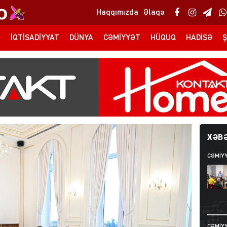
Haqqımızda
Əlaqə
T
İQTISADIYYAT
DÜNYA
CƏMIYYƏT
HÜQUQ
HADISƏ
Ş
XƏBƏ
CƏMIY
CƏMIY