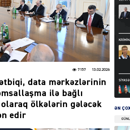
KRIMIN
7157
13.02.2026
tətbiqi, data mərkəzlərinin
SIYAS
əmsallaşma ilə bağlı
i olaraq ölkələrin gələcək
ƏN ÇO
ən edir
GÜN
DÜNYA