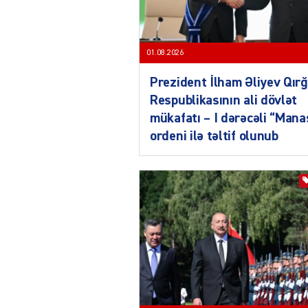
01.08.2026
Prezident İlham Əliyev Qırğ
Respublikasının ali dövlət
mükafatı – I dərəcəli “Mana
ordeni ilə təltif olunub