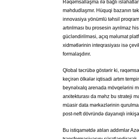
Rəqəmsallaşma ilə bağlı islahatlar 
məhdudlaşmır. Hüquqi bazanın təkmi
innovasiya yönümlü təhsil proqraml
artırılması bu prosesin ayrılmaz hi
gücləndirilməsi, açıq məlumat pla
xidmətlərinin inteqrasiyası isə çe
formalaşdırır.
Qlobal təcrübə göstərir ki, rəqəmsa
keçirən ölkələr iqtisadi artım tempini
beynəlxalq arenada mövqelərini m
arxitekturası da məhz bu strateji mə
müasir data mərkəzlərinin qurulma
post-neft dövründə dayanıqlı inkişa
Bu istiqamətdə atılan addımlar Azə
transformasiyasını sürətləndirərək