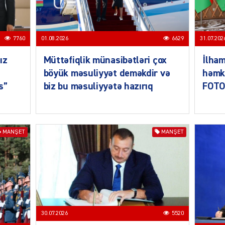
7760
01.08.2026
6629
31.07.202
MANŞE
ız
Müttəfiqlik münasibətləri çox
İlham
böyük məsuliyyət deməkdir və
həmka
s”
biz bu məsuliyyətə hazırıq
FOTO
SIYAS
MANŞET
MANŞET
DÜNYA
30.07.2026
5520