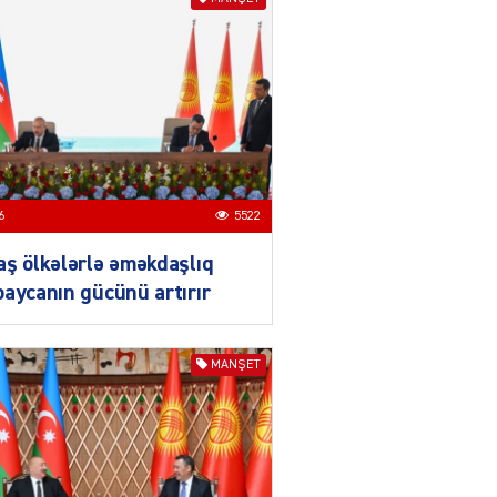
Ekranlardan uzaq qalan
məşhur aktrisanın yeni
qazanc mənbəyi ortaya
çıxdı
04.08.2026
2182
YƏT
Hüseyn Həsənov haqqında
həbs qərarı verildi –
6
5522
Milyonluq əmlakı müsadirə
olundu
ş ölkələrlə əməkdaşlıq
04.08.2026
5501
aycanın gücünü artırır
YƏT
İlham Əliyev bu rayona yeni
MANŞET
icra başçısı təyin etdi
04.08.2026
4413
YƏT
Azərbaycan mina problemi