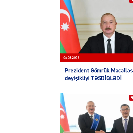
04.08.2026
Prezident Gömrük Məcəlləs
dəyişikliyi TƏSDİQLƏDİ