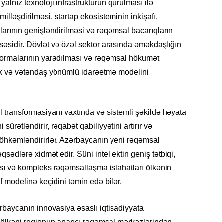
yalnız texnoloji infrastrukturun qurulması ilə
lləşdirilməsi, startap ekosisteminin inkişafı,
arının genişləndirilməsi və rəqəmsal bacarıqların
KRIMIN
ssəsidir. Dövlət və özəl sektor arasında əməkdaşlığın
tformalarının yaradılması və rəqəmsal hökumət
vik və vətəndaş yönümlü idarəetmə modelini
SOSIAL
l transformasiyanı vaxtında və sistemli şəkildə həyata
 sürətləndirir, rəqabət qabiliyyətini artırır və
öhkəmləndirirlər. Azərbaycanın yeni rəqəmsal
qsədlərə xidmət edir. Süni intellektin geniş tətbiqi,
sı və kompleks rəqəmsallaşma islahatları ölkənin
KRIMIN
f modelinə keçidini təmin edə bilər.
rbaycanın innovasiya əsaslı iqtisadiyyata
, ölkəni regionun aparıcı rəqəmsal mərkəzlərindən