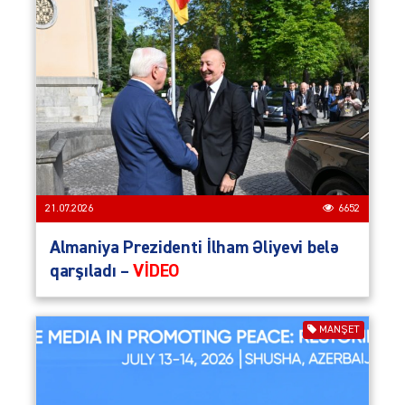
21.07.2026
6652
Almaniya Prezidenti İlham Əliyevi belə
qarşıladı –
VİDEO
MANŞET