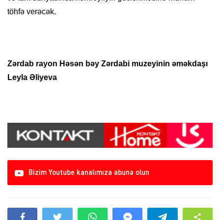
töhfə verəcək.
Zərdab
r
ayon Həsən bəy Zərdabi muzeyinin əməkdaşı
Leyla Əliyeva
Bizim Youtube kanalımıza abunə olun