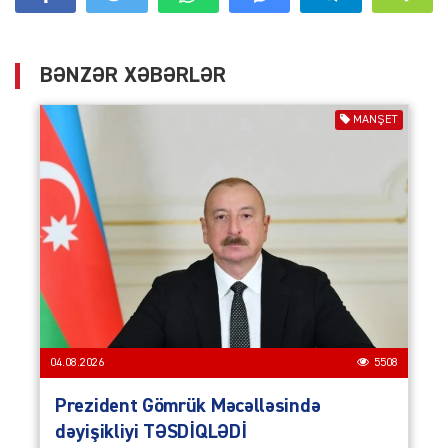
BƏNZƏR XƏBƏRLƏR
MANŞET
04.08.2026
5508
Prezident Gömrük Məcəlləsində
dəyişikliyi TƏSDİQLƏDİ