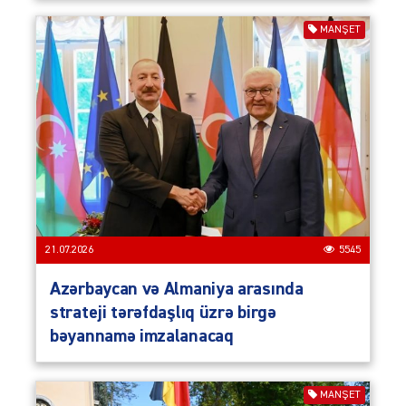
MANŞET
21.07.2026
5545
Azərbaycan və Almaniya arasında
strateji tərəfdaşlıq üzrə birgə
bəyannamə imzalanacaq
MANŞET