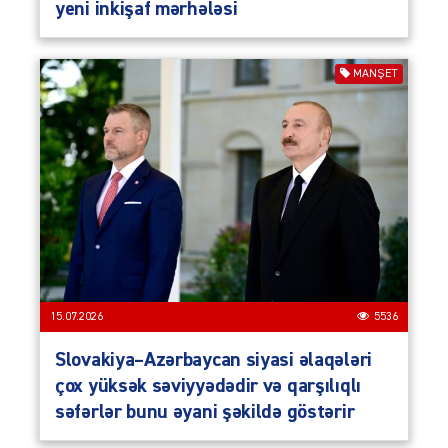
yeni inkişaf mərhələsi
MANŞET
15.07.2026
5536
Slovakiya–Azərbaycan siyasi əlaqələri
çox yüksək səviyyədədir və qarşılıqlı
səfərlər bunu əyani şəkildə göstərir