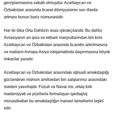
genişlənməsinə səbəb olmuşdur. Azərbaycan və
Özbəkistan arasında ticarət dövriyyəsinin son illərdə
artması bunun bariz nümunəsidir.
Hər iki ölkə Orta Dəhlizin əsas iştirakçılarıdır. Bu dəhliz
Avrasiyanın ən qısa və etibarlı marşrutlarından biri kimi
Azərbaycan və Özbəkistan arasında ticarətin artırılmasına
və malların Avropa-Asiya istiqamətində daşınmasına böyük
imkanlar yaradır.
Azərbaycan və Özbəkistan arasındakı iqtisadi əməkdaşlığı
gücləndirən mühüm amillərdən biri xalqlarımız arasındakı
mədəni yaxınlıqdır. Füzuli və Nəvai irsi, ortaq türk
mədəniyyəti və yüzillərlə formalaşan qardaşlıq
münasibətləri bu əməkdaşlığın mənəvi təməllərini təşkil
edir.