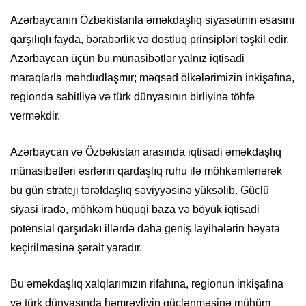
Azərbaycanın Özbəkistanla əməkdaşlıq siyasətinin əsasını
qarşılıqlı fayda, bərabərlik və dostluq prinsipləri təşkil edir.
Azərbaycan üçün bu münasibətlər yalnız iqtisadi
maraqlarla məhdudlaşmır; məqsəd ölkələrimizin inkişafına,
regionda sabitliyə və türk dünyasının birliyinə töhfə
verməkdir.
Azərbaycan və Özbəkistan arasında iqtisadi əməkdaşlıq
münasibətləri əsrlərin qardaşlıq ruhu ilə möhkəmlənərək
bu gün strateji tərəfdaşlıq səviyyəsinə yüksəlib. Güclü
siyasi iradə, möhkəm hüquqi baza və böyük iqtisadi
potensial qarşıdakı illərdə daha geniş layihələrin həyata
keçirilməsinə şərait yaradır.
Bu əməkdaşlıq xalqlarımızın rifahına, regionun inkişafına
və türk dünyasında həmrəyliyin güclənməsinə mühüm