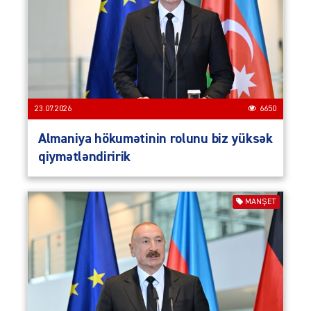
23.07.2026
6650
Almaniya hökumətinin rolunu biz yüksək
qiymətləndiririk
MANŞET