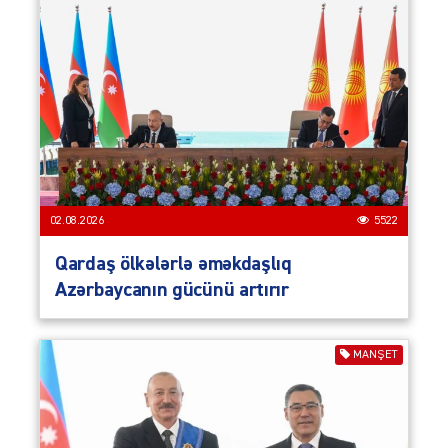
02.08.2026
5522
Qardaş ölkələrlə əməkdaşlıq
Azərbaycanın gücünü artırır
MANŞET