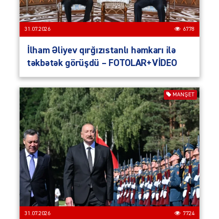
31.07.2026
6778
İlham Əliyev qırğızıstanlı həmkarı ilə
təkbətək görüşdü – FOTOLAR+VİDEO
MANŞET
31.07.2026
7724