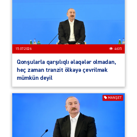
15.07.2026
4635
Qonşularla qarşılıqlı əlaqələr olmadan,
heç zaman tranzit ölkəyə çevrilmək
mümkün deyil
MANŞET