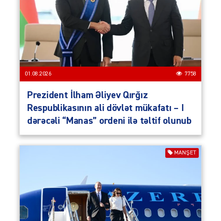
01.08.2026
7758
Prezident İlham Əliyev Qırğız
Respublikasının ali dövlət mükafatı – I
dərəcəli “Manas” ordeni ilə təltif olunub
MANŞET