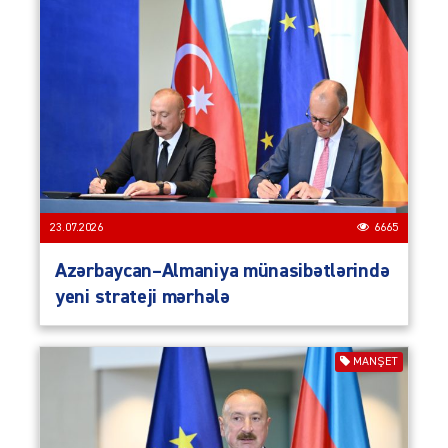
23.07.2026
6665
Azərbaycan–Almaniya münasibətlərində
yeni strateji mərhələ
MANŞET