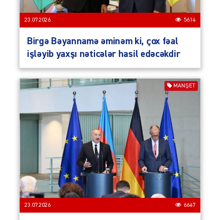
23.07.2026
5614
Birgə Bəyannamə əminəm ki, çox fəal
işləyib yaxşı nəticələr hasil edəcəkdir
MANŞET
23.07.2026
6647