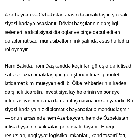
Azərbaycan və Özbəkistan arasında əməkdaşlıq yüksək
siyasi iradəyə əsaslanır. Dövlət başçılarının qarşılıqlı
səfərləri, ardıcıl siyasi dialoqlar və birgə qəbul edilən
qərarlar iqtisadi münasibətlərin inkişafında əsas həlledici
rol oynayır.
Həm Bakıda, həm Daşkənddə keçirilən görüşlərdə iqtisadi
sahələr üzrə əməkdaşlığın genişləndirilməsi prioritet
istiqamət kimi müəyyən edilib. Ölkə rəhbərlərinin iradəsi
qarşılıqlı ticarətin, investisiya layihələrinin və sənaye
inteqrasiyasının daha da dərinləşməsinə imkan yaradır. Bu
siyasi iradə yalnız diplomatik bəyanatlarla məhdudlaşmır
— onun arxasında həm Azərbaycan, həm də Özbəkistan
iqtisadiyyatının yüksələn potensialı dayanır. Enerji
resursları, nəqliyyat-logistika imkanları, kənd təsərrüfatı,