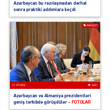
Azərbaycan bu razılaşmadan dərhal
sonra praktiki addımlara keçdi
MANŞET
21.07.2026
4431
Azərbaycan və Almaniya prezidentləri
geniş tərkibdə görüşdülər –
FOTOLAR