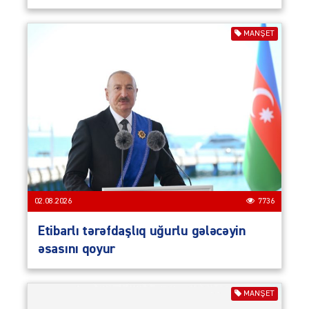
MANŞET
02.08.2026
7736
Etibarlı tərəfdaşlıq uğurlu gələcəyin
əsasını qoyur
MANŞET