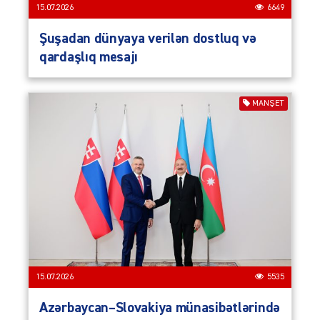
15.07.2026
6649
Şuşadan dünyaya verilən dostluq və
qardaşlıq mesajı
MANŞET
15.07.2026
5535
Azərbaycan–Slovakiya münasibətlərində