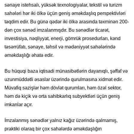
sənaye istehsalı, yüksək texnologiyalar, tekstil və turizm
sahələri hər iki ölkə üçün geniş əməkdaşlıq perspektivləri
təqdim edir. Bu günə qədər iki ölkə arasında təxminən 200-
dən çox sənəd imzalanmışdır. Bu sənədlər ticarət,
investisiya, nəqliyyat, enerji, gömrük prosedurları, kənd
təsərrüfatı, sənaye, təhsil və mədəniyyət sahələrində
əməkdaşlığı əhatə edir.
Bu hüquqi baza iqtisadi münasibətlərin dayanıqlı, şəffaf və
uzunmüddətli əsaslar üzərində qurulmasına xidmət edir.
Müvafiq sazişlər həm dövlət qurumları, həm özəl sektor,
həm də kiçik və orta sahibkarlıq subyektləri üçün geniş
imkanlar açır.
İmzalanmış sənədlər yalnız kağız üzərində qalmamış,
praktiki olaraq bir çox sahələrdə əməkdaşlığın