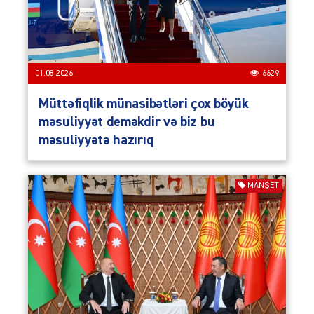
01.08.2026
6629
Müttəfiqlik münasibətləri çox böyük
məsuliyyət deməkdir və biz bu
məsuliyyətə hazırıq
MANŞET