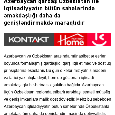
Azərbaycan qardaş Özbəkistan ilə
iqtisadiyyatın bütün sahələrində
əməkdaşlığı daha da
genişləndirməkdə maraqlıdır
Azərbaycan və Özbəkistan arasında münasibətlər əsrlər
boyunca formalaşmış qardaşlıq, qarşılıqlı etimad və dostluq
prinsiplərinə əsaslanır. Bu gün ölkələrimiz yalnız mədəni
və tarixi yaxınlıqla deyil, həm də güclənən iqtisadi
əməkdaşlıqla bir-birinə sıx şəkildə bağlıdır. Azərbaycan
üçün Özbəkistan regionda etibarlı tərəfdaş, strateji müttəfiq
və geniş imkanlara malik dost dövlətdir. Məhz bu səbəbdən
Azərbaycan iqtisadiyyatın bütün sahələrində Özbəkistanla
əməkdaşlığın daha da genişləndirilməsində qətiyyətlidir.