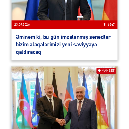
23.07.2026
6647
Əminəm ki, bu gün imzalanmış sənədlər
bizim əlaqələrimizi yeni səviyyəyə
qaldıracaq
MANŞET