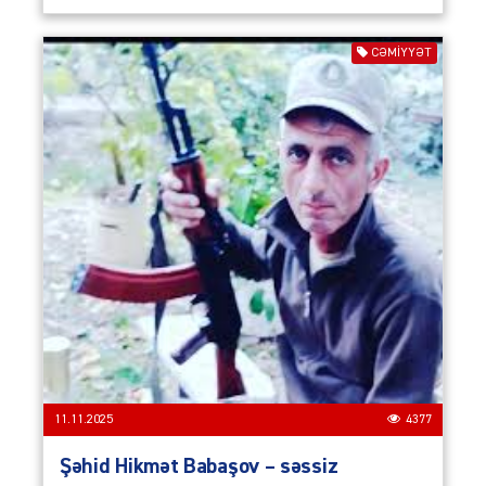
CƏMIYYƏT
11.11.2025
4377
Şəhid Hikmət Babaşov – səssiz