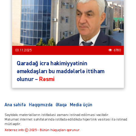
03.11.2025
6780
Qaradağ icra hakimiyyətinin
əməkdaşları bu maddələrlə ittiham
olunur –
Rəsmi
Ana səhifə
Haqqımızda
Əlaqə
Media üçün
Saytdakı materialların istifadəsi zamanı istinad edilməsi vacibdir.
Məlumat internet səhifələrində istifadə edildikdə hiperlink vasitəsi ilə istinad
mütləqdir.
Xeberaz.info © 2025 - Bütün hüquqları qorunur.