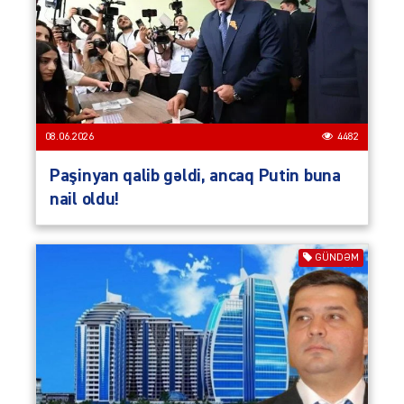
08.06.2026
4482
Paşinyan qalib gəldi, ancaq Putin buna
nail oldu!
GÜNDƏM