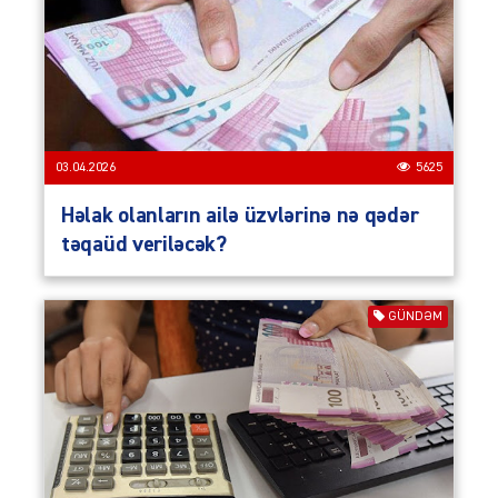
03.04.2026
5625
Həlak olanların ailə üzvlərinə nə qədər
təqaüd veriləcək?
GÜNDƏM