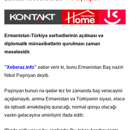
Ermənistan-Türkiyə sərhədlərinin açılması və
diplomatik münasibətlərin qurulması zaman
məsələsidir.
”Xeberaz.info”
xəbər verir ki, bunu Ermənistan Baş naziri
Nikol Paşinyan deyib.
Paşinyan bunun nə qədər tez bir zamanda baş verəcəyini
açıqlamayıb, amma Ermənistan və Türkiyənin siyasi, eləcə
də iqtisadi əməkdaşlıq quracağı, normal qonşu olacağı
vaxtın gələcəyinə əminliyini ifadə edib: