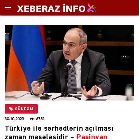
GÜNDƏM
30.10.2025
6785
Türkiyə ilə sərhədlərin açılması
zaman məsələsidir –
Paşinyan