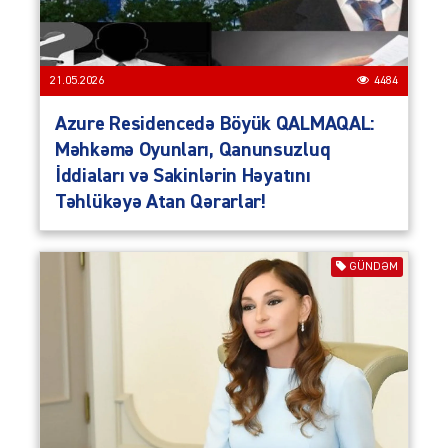
21.05.2026
4484
Azure Residencedə Böyük QALMAQAL:
Məhkəmə Oyunları, Qanunsuzluq
İddiaları və Sakinlərin Həyatını
Təhlükəyə Atan Qərarlar!
GÜNDƏM