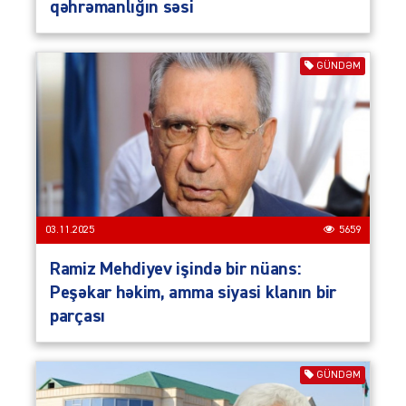
qəhrəmanlığın səsi
GÜNDƏM
03.11.2025
5659
Ramiz Mehdiyev işində bir nüans:
Peşəkar həkim, amma siyasi klanın bir
parçası
GÜNDƏM