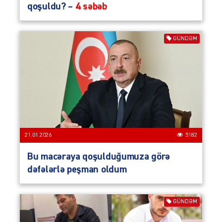
qoşuldu? –
4 səbəb
GÜNDƏM
21.01.2026
5182
Bu macəraya qoşulduğumuza görə
dəfələrlə peşman oldum
GÜNDƏM