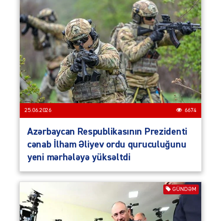
25.06.2026
6674
Azərbaycan Respub­li­ka­sının Prezidenti
cənab İlham Əliyev ordu quruculuğunu
yeni mərhələyə yüksəltdi
GÜNDƏM