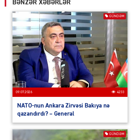
BƏNZƏR XƏBƏRLƏR
GÜNDƏM
09.07.2026
4233
NATO-nun Ankara Zirvəsi Bakıya nə
qazandırdı? – General
GÜNDƏM