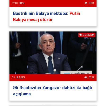
07.01.2026
6801
Bastrıkinin Bakıya məktubu:
Putin
Bakıya mesaj ötürür
GÜNDƏM
09.12.2025
5152
Əli Əsədovdan Zəngəzur dəhlizi ilə bağlı
açıqlama