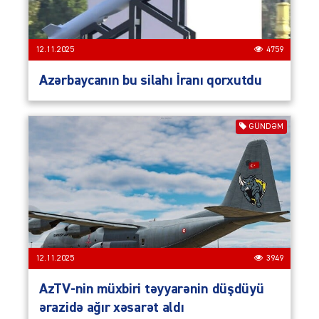
12.11.2025
4759
Azərbaycanın bu silahı İranı qorxutdu
GÜNDƏM
12.11.2025
3949
AzTV-nin müxbiri təyyarənin düşdüyü
ərazidə ağır xəsarət aldı