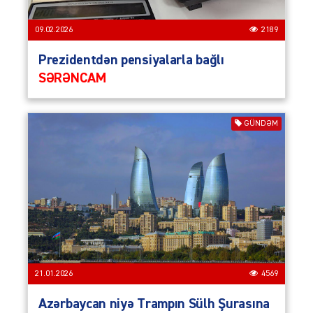
09.02.2026
2189
Prezidentdən pensiyalarla bağlı
SƏRƏNCAM
GÜNDƏM
21.01.2026
4569
Azərbaycan niyə Trampın Sülh Şurasına