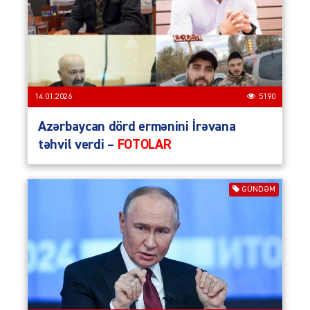
14.01.2026
5190
Azərbaycan dörd ermənini İrəvana
təhvil verdi –
FOTOLAR
GÜNDƏM