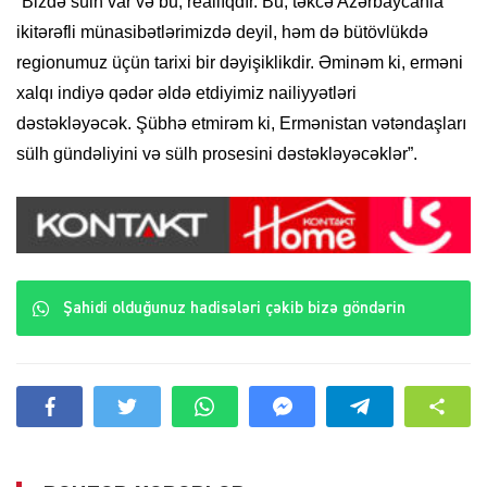
“Bizdə sülh var və bu, reallıqdır. Bu, təkcə Azərbaycanla
ikitərəfli münasibətlərimizdə deyil, həm də bütövlükdə
regionumuz üçün tarixi bir dəyişiklikdir. Əminəm ki, erməni
xalqı indiyə qədər əldə etdiyimiz nailiyyətləri
dəstəkləyəcək. Şübhə etmirəm ki, Ermənistan vətəndaşları
sülh gündəliyini və sülh prosesini dəstəkləyəcəklər”.
Şahidi olduğunuz hadisələri çəkib bizə göndərin