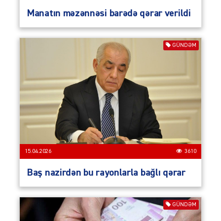
Manatın məzənnəsi barədə qərar verildi
GÜNDƏM
15.04.2026
3610
Baş nazirdən bu rayonlarla bağlı qərar
GÜNDƏM