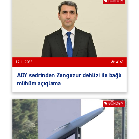
GÜNDƏM
19.11.2025
4162
ADY sədrindən Zəngəzur dəhlizi ilə bağlı
mühüm açıqlama
GÜNDƏM