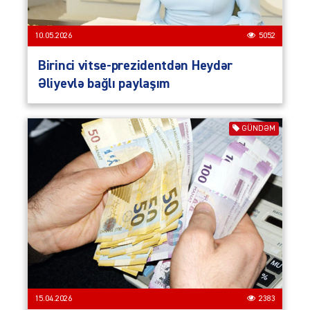
10.05.2026
5052
Birinci vitse-prezidentdən Heydər
Əliyevlə bağlı paylaşım
GÜNDƏM
15.04.2026
2383