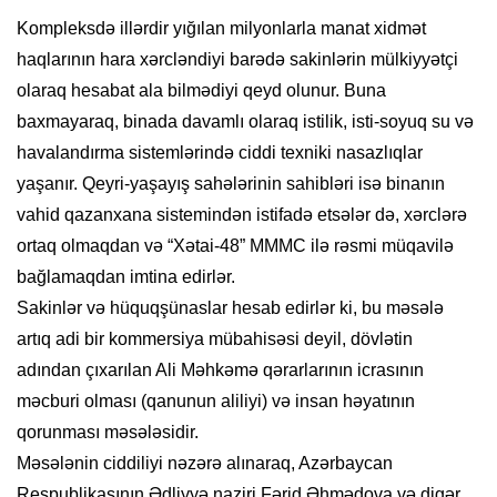
​Kompleksdə illərdir yığılan milyonlarla manat xidmət
haqlarının hara xərcləndiyi barədə sakinlərin mülkiyyətçi
olaraq hesabat ala bilmədiyi qeyd olunur. Buna
baxmayaraq, binada davamlı olaraq istilik, isti-soyuq su və
havalandırma sistemlərində ciddi texniki nasazlıqlar
yaşanır. Qeyri-yaşayış sahələrinin sahibləri isə binanın
vahid qazanxana sistemindən istifadə etsələr də, xərclərə
ortaq olmaqdan və “Xətai-48” MMMC ilə rəsmi müqavilə
bağlamaqdan imtina edirlər.
​Sakinlər və hüquqşünaslar hesab edirlər ki, bu məsələ
artıq adi bir kommersiya mübahisəsi deyil, dövlətin
adından çıxarılan Ali Məhkəmə qərarlarının icrasının
məcburi olması (qanunun aliliyi) və insan həyatının
qorunması məsələsidir.
​Məsələnin ciddiliyi nəzərə alınaraq, Azərbaycan
Respublikasının Ədliyyə naziri Fərid Əhmədova və digər