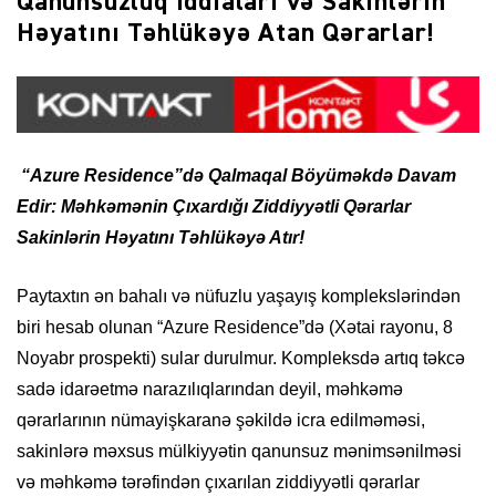
Qanunsuzluq İddiaları və Sakinlərin
Həyatını Təhlükəyə Atan Qərarlar!
​
“Azure Residence”də Qalmaqal Böyüməkdə Davam
Edir: Məhkəmənin Çıxardığı Ziddiyyətli Qərarlar
Sakinlərin Həyatını Təhlükəyə Atır!
​Paytaxtın ən bahalı və nüfuzlu yaşayış komplekslərindən
biri hesab olunan “Azure Residence”də (Xətai rayonu, 8
Noyabr prospekti) sular durulmur. Kompleksdə artıq təkcə
sadə idarəetmə narazılıqlarından deyil, məhkəmə
qərarlarının nümayişkaranə şəkildə icra edilməməsi,
sakinlərə məxsus mülkiyyətin qanunsuz mənimsənilməsi
və məhkəmə tərəfindən çıxarılan ziddiyyətli qərarlar