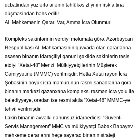
ucbatından yüzlərlə ailənin təhlükəsizliyinin risk altına
düşməsindən bəhs edilir.
​Ali Məhkəmənin Qərarı Var, Amma İcra Olunmur!
​Kompleks sakinlərinin verdiyi məlumata görə, Azərbaycan
Respublikası Ali Məhkəməsinin qüvvədə olan qərarlarına
əsasən binanın idarəçiliyi qanuni şəkildə sakinlərin təsis
etdiyi “Xətai-48” Mənzil Mülkiyyətçilərinin Müştərək
Cəmiyyətinə (MMMC) verilmişdir. Hətta Xətai rayon İcra
Şöbəsinin böyük icra məmurunun rəsmi sənədlərinə görə,
binanın mərkəzi qazanxana kompleksi rəsmən icra yolu ilə
bələdiyyəyə, oradan isə rəsmi aktla “Xətai-48” MMMC-yə
təhvil verilmişdir.
​Lakin binanın əvvəlki qanunsuz idarəedicisi “Guvenli-
Servis Management” MMC və mülkiyyətçi Babək Babayev
məhkəmə qərarlarını heçə sayaraq binanın strateji