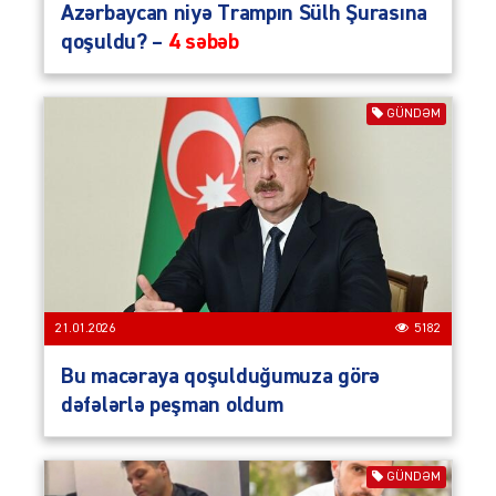
Azərbaycan niyə Trampın Sülh Şurasına
qoşuldu? –
4 səbəb
GÜNDƏM
21.01.2026
5182
Bu macəraya qoşulduğumuza görə
dəfələrlə peşman oldum
GÜNDƏM