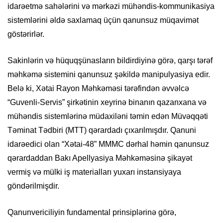
idarəetmə sahələrini və mərkəzi mühəndis-kommunikasiya
sistemlərini əldə saxlamaq üçün qanunsuz müqavimət
göstərirlər.
​Sakinlərin və hüquqşünasların bildirdiyinə görə, qarşı tərəf
məhkəmə sistemini qanunsuz şəkildə manipulyasiya edir.
Belə ki, Xətai Rayon Məhkəməsi tərəfindən əvvəlcə
“Guvenli-Servis” şirkətinin xeyrinə binanın qazanxana və
mühəndis sistemlərinə müdaxiləni təmin edən Müvəqqəti
Təminat Tədbiri (MTT) qərardadı çıxarılmışdır. Qanuni
idarəedici olan “Xətai-48” MMMC dərhal həmin qanunsuz
qərardaddan Bakı Apellyasiya Məhkəməsinə şikayət
vermiş və mülki iş materialları yuxarı instansiyaya
göndərilmişdir.
​Qanunvericiliyin fundamental prinsiplərinə görə,