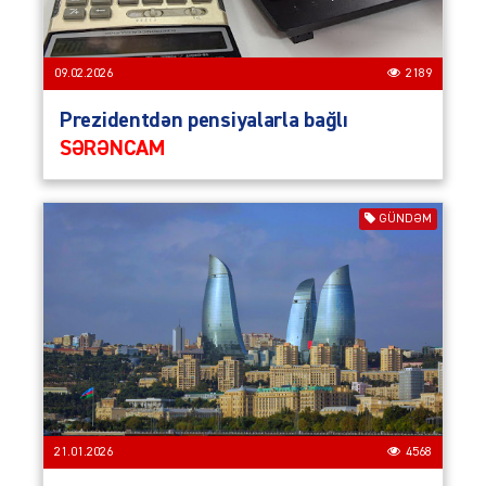
09.02.2026
2189
Prezidentdən pensiyalarla bağlı
SƏRƏNCAM
GÜNDƏM
21.01.2026
4568