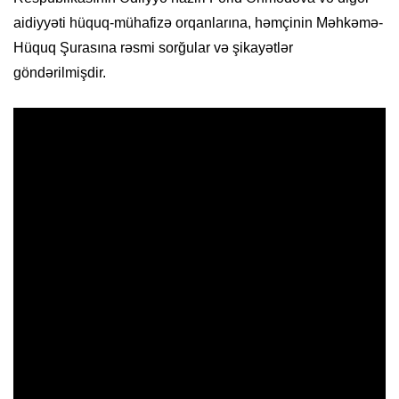
aidiyyəti hüquq-mühafizə orqanlarına, həmçinin Məhkəmə-
Hüquq Şurasına rəsmi sorğular və şikayətlər
göndərilmişdir.