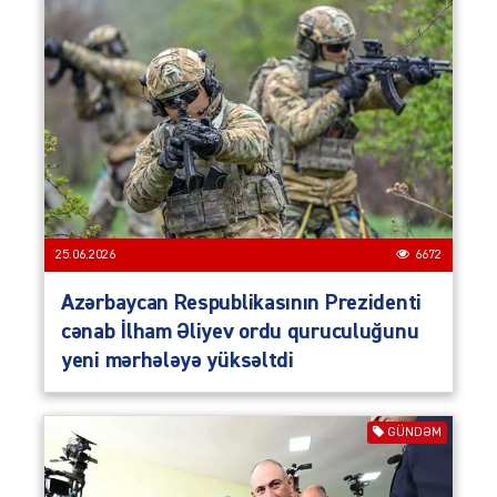
25.06.2026
6672
Azərbaycan Respub­li­ka­sının Prezidenti
cənab İlham Əliyev ordu quruculuğunu
yeni mərhələyə yüksəltdi
GÜNDƏM