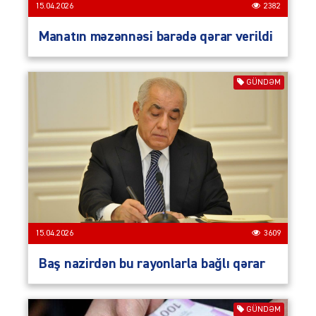
15.04.2026
2382
Manatın məzənnəsi barədə qərar verildi
GÜNDƏM
15.04.2026
3609
Baş nazirdən bu rayonlarla bağlı qərar
GÜNDƏM