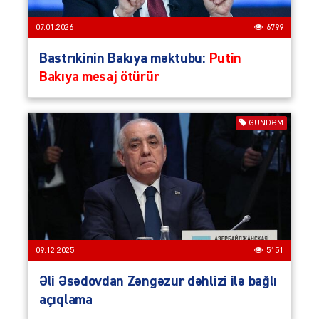
07.01.2026
6799
Bastrıkinin Bakıya məktubu:
Putin
Bakıya mesaj ötürür
GÜNDƏM
09.12.2025
5151
Əli Əsədovdan Zəngəzur dəhlizi ilə bağlı
açıqlama