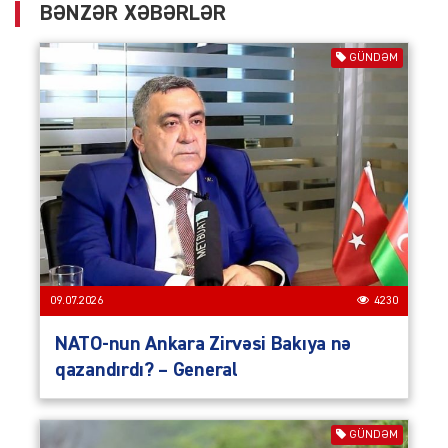
BƏNZƏR XƏBƏRLƏR
GÜNDƏM
09.07.2026
4230
NATO-nun Ankara Zirvəsi Bakıya nə
qazandırdı? – General
GÜNDƏM