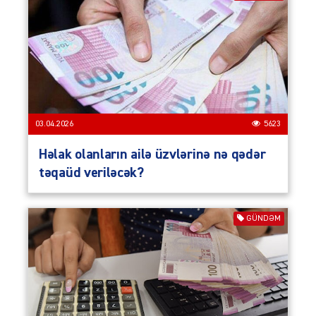
03.04.2026
5623
Həlak olanların ailə üzvlərinə nə qədər
təqaüd veriləcək?
GÜNDƏM