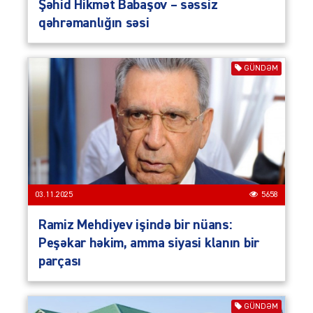
Şəhid Hikmət Babaşov – səssiz
qəhrəmanlığın səsi
GÜNDƏM
03.11.2025
5658
Ramiz Mehdiyev işində bir nüans:
Peşəkar həkim, amma siyasi klanın bir
parçası
GÜNDƏM