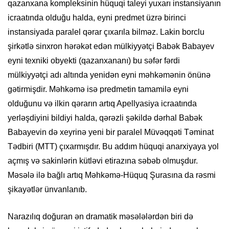
qazanxana kompleksinin hüquqi taleyi yuxarı instansiyanın
icraatında olduğu halda, eyni predmet üzrə birinci
instansiyada paralel qərar çıxarıla bilməz. Lakin borclu
şirkətlə sinxron hərəkət edən mülkiyyətçi Babək Babayev
eyni texniki obyekti (qazanxananı) bu səfər fərdi
mülkiyyətçi adı altında yenidən eyni məhkəmənin önünə
gətirmişdir. Məhkəmə isə predmetin tamamilə eyni
olduğunu və ilkin qərarın artıq Apellyasiya icraatında
yerləşdiyini bildiyi halda, qərəzli şəkildə dərhal Babək
Babayevin də xeyrinə yeni bir paralel Müvəqqəti Təminat
Tədbiri (MTT) çıxarmışdır. Bu addım hüquqi anarxiyaya yol
açmış və sakinlərin kütləvi etirazına səbəb olmuşdur.
Məsələ ilə bağlı artıq Məhkəmə-Hüquq Şurasına da rəsmi
şikayətlər ünvanlanıb.
​Narazılıq doğuran ən dramatik məsələlərdən biri də