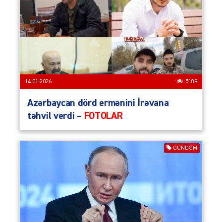
14.01.2026
5189
Azərbaycan dörd ermənini İrəvana
təhvil verdi –
FOTOLAR
GÜNDƏM