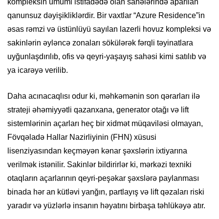
kompleksin ümumi istifadədə olan sahələrində aparılan
qanunsuz dəyişikliklərdir. Bir vaxtlar “Azure Residence”in
əsas rəmzi və üstünlüyü sayılan lazerli hovuz kompleksi və
sakinlərin əyləncə zonaları sökülərək fərqli təyinatlara
uyğunlaşdırılıb, ofis və qeyri-yaşayış sahəsi kimi satılıb və
ya icarəyə verilib.
​Daha acınacaqlısı odur ki, məhkəmənin son qərarları ilə
strateji əhəmiyyətli qazanxana, generator otağı və lift
sistemlərinin açarları heç bir xidmət müqaviləsi olmayan,
Fövqəladə Hallar Nazirliyinin (FHN) xüsusi
lisenziyasından keçməyən kənar şəxslərin ixtiyarına
verilmək istənilir. Sakinlər bildirirlər ki, mərkəzi texniki
otaqların açarlarının qeyri-peşəkar şəxslərə paylanması
binada hər an kütləvi yanğın, partlayış və lift qəzaları riski
yaradır və yüzlərlə insanın həyatını birbaşa təhlükəyə atır.