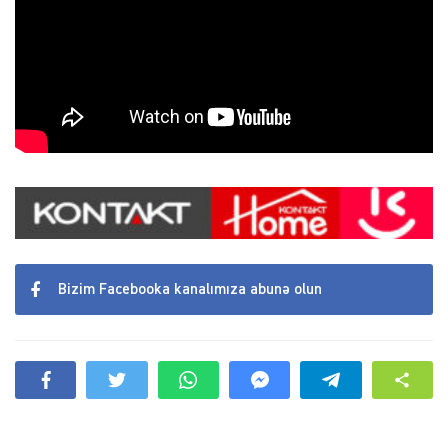
Bizim Facebooka kanalımıza abunə olun