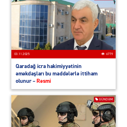
03.11.2025
6779
Qaradağ icra hakimiyyətinin
əməkdaşları bu maddələrlə ittiham
olunur –
Rəsmi
GÜNDƏM