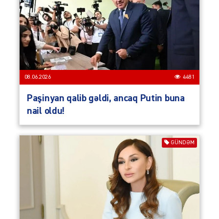
08.06.2026
4481
Paşinyan qalib gəldi, ancaq Putin buna
nail oldu!
GÜNDƏM