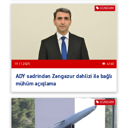
GÜNDƏM
19.11.2025
4160
ADY sədrindən Zəngəzur dəhlizi ilə bağlı
mühüm açıqlama
GÜNDƏM