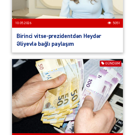
10.05.2026
5051
Birinci vitse-prezidentdən Heydər
Əliyevlə bağlı paylaşım
GÜNDƏM