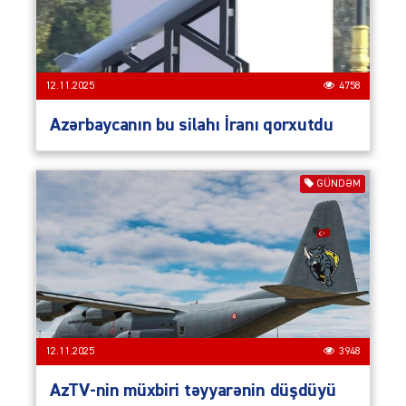
12.11.2025
4758
Azərbaycanın bu silahı İranı qorxutdu
GÜNDƏM
12.11.2025
3948
AzTV-nin müxbiri təyyarənin düşdüyü