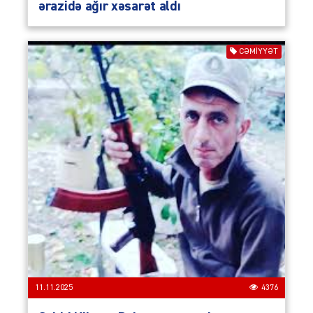
ərazidə ağır xəsarət aldı
CƏMIYYƏT
11.11.2025
4376