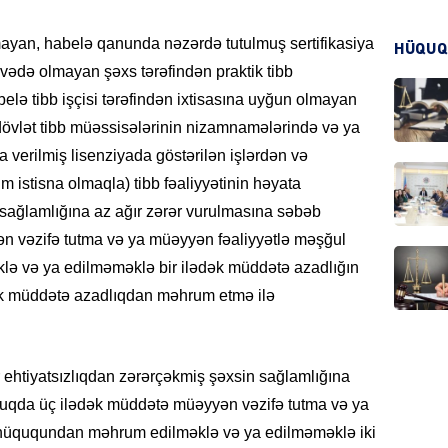
KRIMIN
 olmayan, habelə qanunda nəzərdə tutulmuş sertifikasiya
HÜQUQ
ədə olmayan şəxs tərəfindən praktik tibb
abelə tibb işçisi tərəfindən ixtisasına uyğun olmayan
 dövlət tibb müəssisələrinin nizamnamələrində və ya
ra verilmiş lisenziyada göstərilən işlərdən və
HADIS
ım istisna olmaqla) tibb fəaliyyətinin həyata
n sağlamlığına az ağır zərər vurulmasına səbəb
n vəzifə tutma və ya müəyyən fəaliyyətlə məşğul
 və ya edilməməklə bir ilədək müddətə azadlığın
ək müddətə azadlıqdan məhrum etmə ilə
DÜNYA
 ehtiyatsızlıqdan zərərçəkmiş şəxsin sağlamlığına
duqda üç ilədək müddətə müəyyən vəzifə tutma və ya
HADIS
hüququndan məhrum edilməklə və ya edilməməklə iki