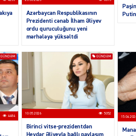
4233
25.06.2026
6675
Paşin
akıya
Azərbaycan Respub­li­ka­sının
Putin
Prezidenti cənab İlham Əliyev
ordu quruculuğunu yeni
MANŞE
mərhələyə yüksəltdi
GÜNDƏM
GÜNDƏM
SIYAS
DÜNYA
10.05.2026
5052
4484
15.04.202
Birinci vitse-prezidentdən
Mana
Heydər Əliyevlə bağlı paylaşım