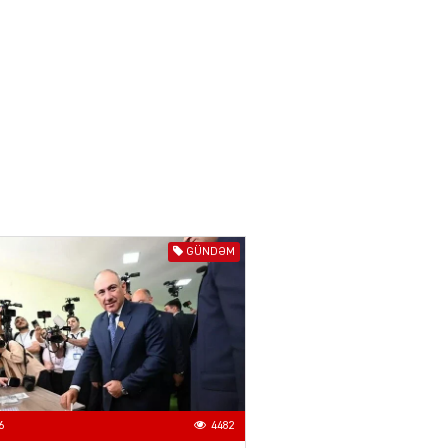
Ekranlardan uzaq qalan
məşhur aktrisanın yeni
qazanc mənbəyi ortaya
çıxdı
04.08.2026
2181
YƏT
Hüseyn Həsənov haqqında
həbs qərarı verildi –
Milyonluq əmlakı müsadirə
olundu
GÜNDƏM
04.08.2026
5499
YƏT
İlham Əliyev bu rayona yeni
icra başçısı təyin etdi
04.08.2026
4412
YƏT
6
4482
Azərbaycan mina problemi