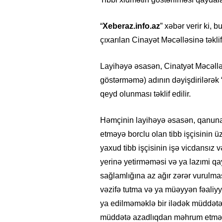
“
Xeberaz.info
.az
” xəbər verir ki, 
çıxarılan Cinayət Məcəlləsinə təklif
Layihəyə əsasən, Cinatyət Məcəll
göstərməmə) adının dəyişdirilərək 
qeyd olunması təklif edilir.
Həmçinin layihəyə əsasən, qanuna
etməyə borclu olan tibb işçisinin 
yaxud tibb işçisinin işə vicdansız 
yerinə yetirməməsi və ya lazımi qa
sağlamlığına az ağır zərər vurulm
vəzifə tutma və ya müəyyən fəali
ya edilməməklə bir ilədək müddətə 
müddətə azadlıqdan məhrum etmə i