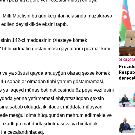
bu, Milli Məclisin bu gün keçirilən iclasında müzakirəyə
 edilən dəyişiklikdə əksini tapıb.
DÜNYA
əsinin 142-ci maddəsinin (Xəstəyə kömək
“Tibbi xidmətin göstərilməsi qaydalarını pozma” kimi
01.08.2026
Prezide
CƏMIY
Respubl
 və ya xüsusi qaydalara uyğun olaraq şəxsə kömək
dərəcəl
üzrlü səbəblər olmadan tibbi yardım göstərməməsi,
və ya laqeyd münasibəti nəticəsində öz peşə vəzifəsini
ydada yerinə yetirməməsi ehtiyatsızlıqdan şəxsin
XARİCİ
asına səbəb olduqda iki ilədək müddətə müəyyən
yyətlə məşğul olma hüququndan məhrum edilməklə və
azadlığın məhdudlaşdırılması və ya bir ilədək
lə cəzalandırılacaq.