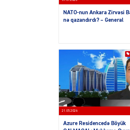
09.07.2026
NATO-nun Ankara Zirvəsi B
nə qazandırdı? – General
21.05.2026
Azure Residencedə Böyük