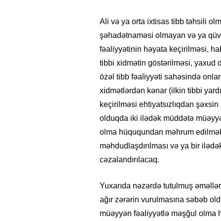
Ali və ya orta ixtisas tibb təhsili
şəhadətnaməsi olmayan və ya qüvv
fəaliyyətinin həyata keçirilməsi, h
tibbi xidmətin göstərilməsi, yaxud
özəl tibb fəaliyyəti sahəsində onla
xidmətlərdən kənar (ilkin tibbi yard
keçirilməsi ehtiyatsızlıqdan şəxsi
olduqda iki ilədək müddətə müəyyə
olma hüququndan məhrum edilməklə
məhdudlaşdırılması və ya bir iləd
cəzalandırılacaq.
Yuxarıda nəzərdə tutulmuş əməllər
ağır zərərin vurulmasına səbəb ol
müəyyən fəaliyyətlə məşğul olma 