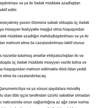
şdırılması və ya iki ilədək müddətə azadlıqdan
lif edilir.
KRIMIN
zərərçəkmiş şəxsin ölümünə səbəb olduqda üç ilədək
 ya müəyyən fəaliyyətlə məşğul olma hüququndan
ədək müddətə azadlığın məhdudlaşdırılması və ya iki
an məhrum etmə ilə cəzalandırılması təklif olunur.
SOSIAL
nəzərdə tutulmuş əməllər ehtiyatsızlıqdan iki və
duqda üç ilədək müddətə müəyyən vəzifə tutma və
ma hüququndan məhrum edilməklə dörd ildən yeddi
etmə ilə cəzalandırılacaq.
KRIMIN
anunvericiliyə və ya xüsusi qaydalara müvafiq
 olan tibb işçisi tərəfindən üzürlü səbəblər olmadan
i nəticəsində onun sağlamlığına az ağır zərər vurma