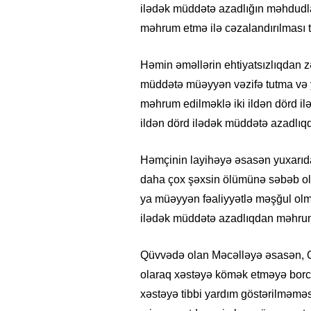
ilədək müddətə azadlığın məhdudla
məhrum etmə ilə cəzalandırılması tək
Həmin əməllərin ehtiyatsızlıqdan 
müddətə müəyyən vəzifə tutma və
məhrum edilməklə iki ildən dörd il
ildən dörd ilədək müddətə azadlıqd
Həmçinin layihəyə əsasən yuxarıda 
daha çox şəxsin ölümünə səbəb ol
ya müəyyən fəaliyyətlə məşğul ol
ilədək müddətə azadlıqdan məhrum 
Qüvvədə olan Məcəlləyə əsasən, Q
olaraq xəstəyə kömək etməyə borclu
xəstəyə tibbi yardım göstərilməməs