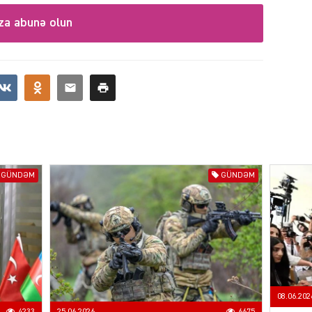
za abunə olun
CƏMIY
GÜNDƏM
GÜNDƏM
CƏMIY
CƏMIY
08.06.202