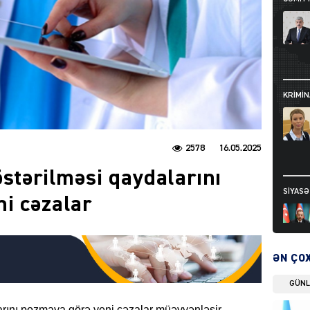
KRIMIN
2578
16.05.2025
östərilməsi qaydalarını
SIYAS
i cəzalar
ƏN ÇO
GÜN
DÜNYA
arını pozmaya görə yeni cəzalar müəyyənləşir.