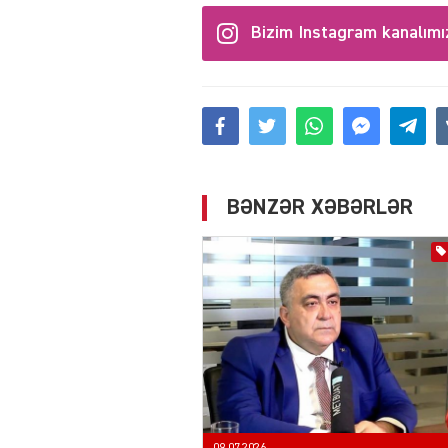
Bizim Instagram kanalımı
BƏNZƏR XƏBƏRLƏR