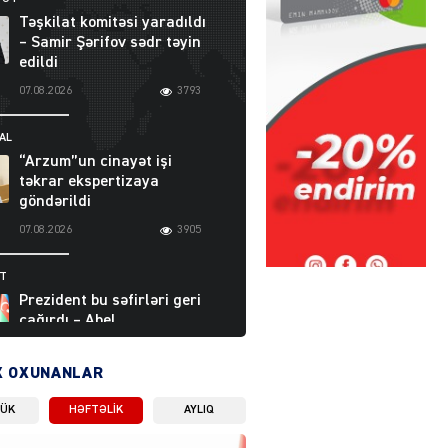
Təşkilat komitəsi yaradıldı
– Samir Şərifov sədr təyin
edildi
07.08.2026
3793
AL
“Arzum”un cinayət işi
təkrar ekspertizaya
göndərildi
07.08.2026
3905
ƏT
Prezident bu səfirləri geri
çağırdı – Abel
Məhərrəmovun oğlu da var
07.08.2026
5714
X OXUNANLAR
LÜK
HƏFTƏLIK
AYLIQ
Moskvada güclü partlayış