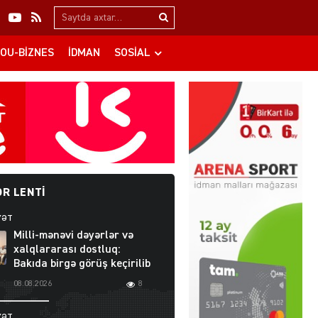
Search…
OU-BIZNES
İDMAN
SOSIAL
R LENTI
YƏT
Milli-mənəvi dəyərlər və
xalqlararası dostluq:
Bakıda birgə görüş keçirilib
08.08.2026
8
YƏT