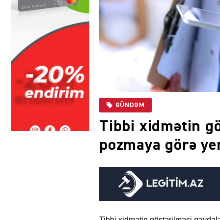
GÜNDƏM
Tibbi xidmətin g
pozmaya görə yen
Tibbi xidmətin göstərilməsi qaydal