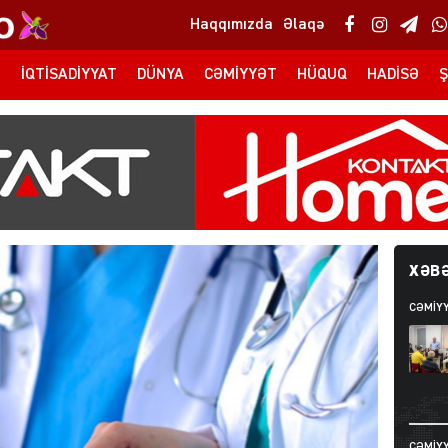
Haqqımızda
Əlaqə
T
İQTISADIYYAT
DÜNYA
CƏMIYYƏT
HÜQUQ
HADISƏ
Ş
XƏBƏ
CƏMIY
CƏMIY