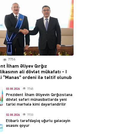
səsləri eşidildi
07.08.2026
5492
Rusiya-Ukrayna
münaqişəsinin həllində
irəliləyiş var – Tramp
07.08.2026
5503
7756
nt İlham Əliyev Qırğız
YƏT
ikasının ali dövlət mükafatı – I
Prezident 2 fərman
i “Manas” ordeni ilə təltif olunub
imzaladı
07.08.2026
03.08.2026
7745
5492
Prezident İlham Əliyevin Qırğızıstana
dövlət səfəri münasibətlərdə yeni
 SİYASƏT
tarixi mərhələ kimi dəyərləndirilir
Tehran və İrəvandan
02.08.2026
7733
“Tramp yolu”na HƏMLƏ –
Etibarlı tərəfdaşlıq uğurlu gələcəyin
REAKSİYA
əsasını qoyur
07.08.2026
5494