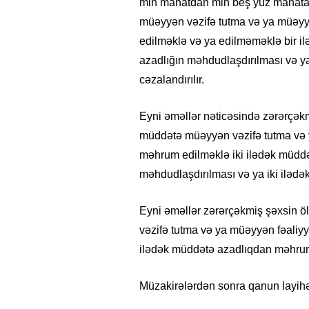
min manatdan min beş yüz manatad
müəyyən vəzifə tutma və ya müəy
edilməklə və ya edilməməklə bir il
azadlığın məhdudlaşdırılması və y
cəzalandırılır.
Eyni əməllər nəticəsində zərərçəkm
müddətə müəyyən vəzifə tutma və
məhrum edilməklə iki ilədək müddət
məhdudlaşdırılması və ya iki ilədə
Eyni əməllər zərərçəkmiş şəxsin
vəzifə tutma və ya müəyyən fəali
ilədək müddətə azadlıqdan məhrum e
Müzakirələrdən sonra qanun layihə