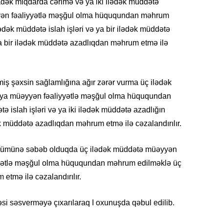
ək miqdarda cərimə və ya iki ilədək müddətə
yən fəaliyyətlə məşğul olma hüququndan məhrum
CƏMIY
ədək müddətə islah işləri və ya bir ilədək müddətə
a bir ilədək müddətə azadlıqdan məhrum etmə ilə
iş şəxsin sağlamlığına ağır zərər vurma üç ilədək
SIYAS
 ya müəyyən fəaliyyətlə məşğul olma hüququndan
ə islah işləri və ya iki ilədək müddətə azadlığın
k müddətə azadlıqdan məhrum etmə ilə cəzalandırılır.
 ölümünə səbəb olduqda üç ilədək müddətə müəyyən
DÜNYA
yyətlə məşğul olma hüququndan məhrum edilməklə üç
tmə ilə cəzalandırılır.
si səsverməyə çıxarılaraq I oxunuşda qəbul edilib.
ŞOU-B