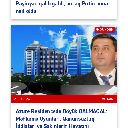
Paşinyan qalib gəldi, ancaq Putin buna
nail oldu!
GÜNDƏM
21.05.2026
4482
Azure Residencedə Böyük QALMAQAL:
Məhkəmə Oyunları, Qanunsuzluq
İddiaları və Sakinlərin Həyatını