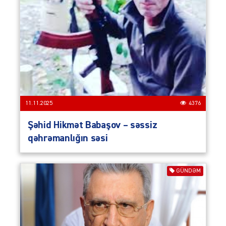
11.11.2025
4376
Şəhid Hikmət Babaşov – səssiz
qəhrəmanlığın səsi
GÜNDƏM