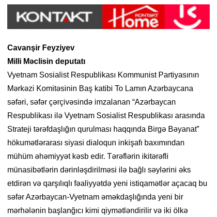
Cavanşir Feyziyev
Milli Məclisin deputatı
Vyetnam Sosialist Respublikası Kommunist Partiyasının
Mərkəzi Komitəsinin Baş katibi To Lamın Azərbaycana
səfəri, səfər çərçivəsində imzalanan “Azərbaycan
Respublikası ilə Vyetnam Sosialist Respublikası arasında
Strateji tərəfdaşlığın qurulması haqqında Birgə Bəyanat”
hökumətlərarası siyasi dialoqun inkişafı baxımından
mühüm əhəmiyyət kəsb edir. Tərəflərin ikitərəfli
münasibətlərin dərinləşdirilməsi ilə bağlı səylərini əks
etdirən və qarşılıqlı fəaliyyətdə yeni istiqamətlər açacaq bu
səfər Azərbaycan-Vyetnam əməkdaşlığında yeni bir
mərhələnin başlanğıcı kimi qiymətləndirilir və iki ölkə