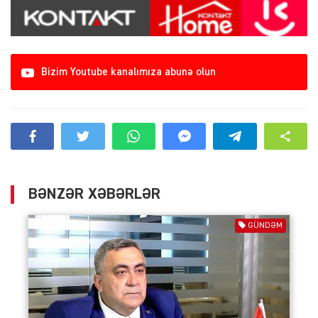
Bizim Youtube kanalımıza abunə olun
BƏNZƏR XƏBƏRLƏR
GÜNDƏM