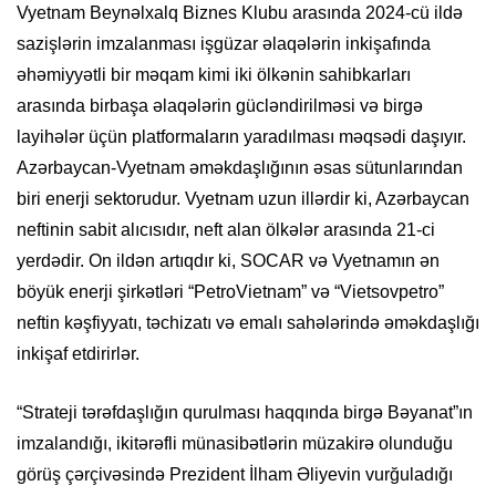
Vyetnam Beynəlxalq Biznes Klubu arasında 2024-cü ildə
sazişlərin imzalanması işgüzar əlaqələrin inkişafında
əhəmiyyətli bir məqam kimi iki ölkənin sahibkarları
arasında birbaşa əlaqələrin gücləndirilməsi və birgə
layihələr üçün platformaların yaradılması məqsədi daşıyır.
Azərbaycan-Vyetnam əməkdaşlığının əsas sütunlarından
biri enerji sektorudur. Vyetnam uzun illərdir ki, Azərbaycan
neftinin sabit alıcısıdır, neft alan ölkələr arasında 21-ci
yerdədir. On ildən artıqdır ki, SOCAR və Vyetnamın ən
böyük enerji şirkətləri “PetroVietnam” və “Vietsovpetro”
neftin kəşfiyyatı, təchizatı və emalı sahələrində əməkdaşlığı
inkişaf etdirirlər.
“Strateji tərəfdaşlığın qurulması haqqında birgə Bəyanat”ın
imzalandığı, ikitərəfli münasibətlərin müzakirə olunduğu
görüş çərçivəsində Prezident İlham Əliyevin vurğuladığı