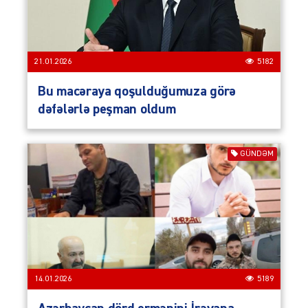
21.01.2026
5182
Bu macəraya qoşulduğumuza görə
dəfələrlə peşman oldum
GÜNDƏM
14.01.2026
5189