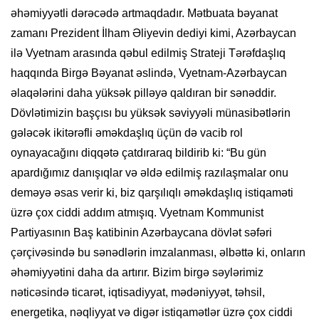
əhəmiyyətli dərəcədə artmaqdadır. Mətbuata bəyanat
zamanı Prezident İlham Əliyevin dediyi kimi, Azərbaycan
ilə Vyetnam arasında qəbul edilmiş Strateji Tərəfdaşlıq
haqqında Birgə Bəyanat əslində, Vyetnam-Azərbaycan
əlaqələrini daha yüksək pilləyə qaldıran bir sənəddir.
Dövlətimizin başçısı bu yüksək səviyyəli münasibətlərin
gələcək ikitərəfli əməkdaşlıq üçün də vacib rol
oynayacağını diqqətə çatdıraraq bildirib ki: “Bu gün
apardığımız danışıqlar və əldə edilmiş razılaşmalar onu
deməyə əsas verir ki, biz qarşılıqlı əməkdaşlıq istiqaməti
üzrə çox ciddi addım atmışıq. Vyetnam Kommunist
Partiyasının Baş katibinin Azərbaycana dövlət səfəri
çərçivəsində bu sənədlərin imzalanması, əlbəttə ki, onların
əhəmiyyətini daha da artırır. Bizim birgə səylərimiz
nəticəsində ticarət, iqtisadiyyat, mədəniyyət, təhsil,
energetika, nəqliyyat və digər istiqamətlər üzrə çox ciddi