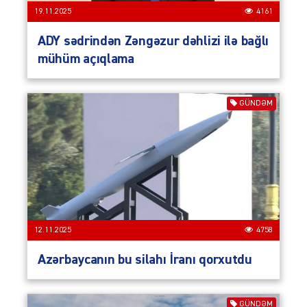
19.11.2025
4161
ADY sədrindən Zəngəzur dəhlizi ilə bağlı
mühüm açıqlama
GÜNDƏM
12.11.2025
4758
Azərbaycanın bu silahı İranı qorxutdu
GÜNDƏM