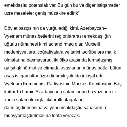
əməkdaşlıq potensialı var. Bu gün bu və digər istiqamətlər
üzrə məsələlər geniş müzakirə edirik”.
Dövlət başçısının da vurğuladığı kimi, Azərbaycan–
Vyetnam münasibətlərini regionlararası əməkdaşlığın
uğurlu nümunəsi kimi adlandırmaq olar. Müxtəlif
mədəniyyətlərə, coğrafiyalara və tarixi təcrübələrə malik
olmalarına baxmayaraq, iki ölkə arasında formalaşmış
qarşılıqlı hörmət və etimada əsaslanan münasibətlər bütün
əsas istiqamətlər üzrə dinamik şəkildə inkişaf edir.
Vyetnam Kommunist Partiyasının Mərkəzi Komitəsinin Baş
katibi To Lamın Azərbaycana səfəri, onun bu vəzifədə ilk
xarici səfəri olmaqla, ikitərəfli əlaqələrin
dərinləşdirilməsinə və yeni əməkdaşlıq sahələrinin
müəyyənləşdirilməsinə töhfə verəcək.