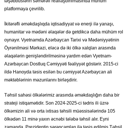
təşəbbüslərin səmərəli reallaşdırılmasında mühüm
platformaya çevrilib.
İkitərəfli əməkdaşlıqda iqtisadiyyat və enerji ilə yanaşı,
humanitar və mədəni əlaqələr də getdikcə daha mühüm rol
oynayır. Vyetnamda Azərbaycan Tarixi və Mədəniyyətinin
Öyrənilməsi Mərkəzi, eləcə də iki ölkə xalqları arasında
əlaqələrin genişləndirilməsinə yardım edən Vyetnam-
Azərbaycan Dostluq Cəmiyyəti fəaliyyət göstərir. 2015-ci
ildə Hanoyda təsis esilən bu cəmiyyət Azərbaycan ali
məktəblərinin məzunlarını birləşdirir.
Təhsil sahəsi ölkələrimiz arasında əməkdaşlığın daha bir
strateji istiqamətidir. Son 2024-2025-ci tədris ili üzrə
ölkəmizin ali və orta ixtisas təhsili müəssisələrində 105
ölkədən 11 minə yaxın əcnəbi tələbə təhsil alır. Eyni
zamanda, Prezidentin sərəncamları ilə təsis edilmiş Təhsil