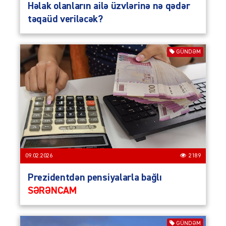
Həlak olanların ailə üzvlərinə nə qədər
təqaüd veriləcək?
GÜNDƏM
09.02.2026
2189
Prezidentdən pensiyalarla bağlı
SƏRƏNCAM
GÜNDƏM