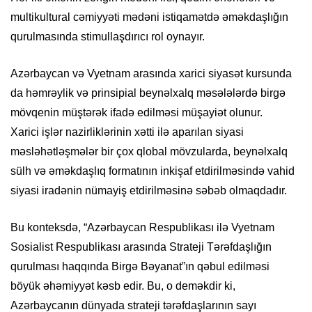
multikultural cəmiyyəti mədəni istiqamətdə əməkdaşlığın
qurulmasında stimullaşdırıcı rol oynayır.
Azərbaycan və Vyetnam arasında xarici siyasət kursunda
da həmrəylik və prinsipial beynəlxalq məsələlərdə birgə
mövqenin müştərək ifadə edilməsi müşayiət olunur.
Xarici işlər nazirliklərinin xətti ilə aparılan siyasi
məsləhətləşmələr bir çox qlobal mövzularda, beynəlxalq
sülh və əməkdaşlıq formatının inkişaf etdirilməsində vahid
siyasi iradənin nümayiş etdirilməsinə səbəb olmaqdadır.
Bu konteksdə, “Azərbaycan Respublikası ilə Vyetnam
Sosialist Respublikası arasında Strateji Tərəfdaşlığın
qurulması haqqında Birgə Bəyanat”ın qəbul edilməsi
böyük əhəmiyyət kəsb edir. Bu, o deməkdir ki,
Azərbaycanın dünyada strateji tərəfdaşlarının sayı