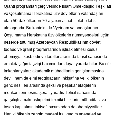
Qrantı proqramları çərçivəsində İslam Əməkdaşlıq Təşkilatı
və Qoşulmama Hərəkatına üzv dövlətlərin vətəndaşları
olan 50-dək ölkədən 70-ə yaxın əcnəbi tələbə təhsil
almaqdadır. Bu kontekstdə Vyetnam vətəndaşlarının
Qoşulmama Hərəkatına üzv ölkələrin nümayəndələri üçün
nəzərdə tutulmuş Azərbaycan Respublikasının dövlət
təqaüd və qrant proqramlarında iştirak etməsi xüsusi
əhəmiyyət kəsb edir və tərəflər arasında təhsil sahəsində
əməkdaşlığın təşviqi baxımından dəyər yarada bilər. Bu cür
imkanlar yalnız akademik mübadilənin genişlənməsinə
deyil, həm də elmi tədqiqatların inkişafına və iki ölkənin
gənc nəsilləri arasında şəxsi və peşəkar əlaqələrin
möhkəmlənməsinə şərait yaradır. Təhsil sahəsində
qarşılıqlı əməkdaşlıq elmi-texniki biliklərin mübadiləsi və
insan kapitalının inkişafı baxımından da əhəmiyyətlidir.
Hər iki ölkənin zəngin mədəni irsi, qədim ənənələri və