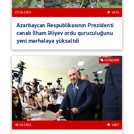
25.06.2026
6674
Azərbaycan Respub­li­ka­sının Prezidenti
cənab İlham Əliyev ordu quruculuğunu
yeni mərhələyə yüksəltdi
GÜNDƏM
08.06.2026
4481