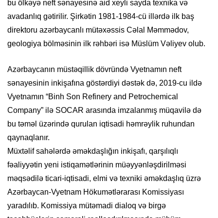
bu ölkəyə neft sənayesinə aid xeyli sayda texnika və
avadanlıq gətirilir. Şirkətin 1981-1984-cü illərdə ilk baş
direktoru azərbaycanlı mütəxəssis Cəlal Məmmədov,
geologiya bölməsinin ilk rəhbəri isə Müslüm Vəliyev olub.
Azərbaycanın müstəqillik dövründə Vyetnamın neft
sənayesinin inkişafına göstərdiyi dəstək də, 2019-cu ildə
Vyetnamın “Binh Son Refinery and Petrochemical
Company” ilə SOCAR arasında imzalanmış müqavilə də
bu təməl üzərində qurulan iqtisadi həmrəylik ruhundan
qaynaqlanır.
Müxtəlif sahələrdə əməkdaşlığın inkişafı, qarşılıqlı
fəaliyyətin yeni istiqamətlərinin müəyyənləşdirilməsi
məqsədilə ticari-iqtisadi, elmi və texniki əməkdaşlıq üzrə
Azərbaycan-Vyetnam Hökumətlərarası Komissiyası
yaradılıb. Komissiya mütəmadi dialoq və birgə