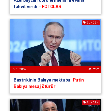
Azərbaycan dörd ermənini İrəvana
təhvil verdi –
FOTOLAR
GÜNDƏM
07.01.2026
6799
Bastrıkinin Bakıya məktubu:
Putin
Bakıya mesaj ötürür
GÜNDƏM