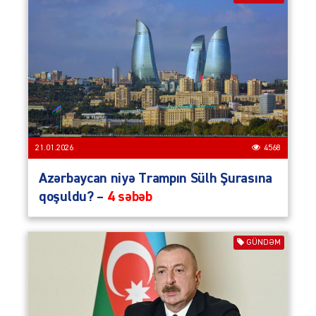
21.01.2026
4568
Azərbaycan niyə Trampın Sülh Şurasına
qoşuldu? –
4 səbəb
GÜNDƏM