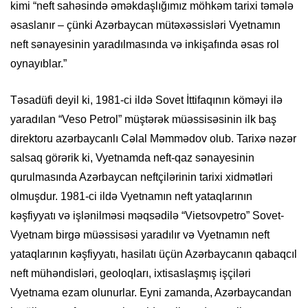
kimi “neft sahəsində əməkdaşlığımız möhkəm tarixi təmələ
əsaslanır – çünki Azərbaycan mütəxəssisləri Vyetnamın
neft sənayesinin yaradılmasında və inkişafında əsas rol
oynayıblar.”
Təsadüfi deyil ki, 1981-ci ildə Sovet İttifaqının köməyi ilə
yaradılan “Veso Petrol” müştərək müəssisəsinin ilk baş
direktoru azərbaycanlı Cəlal Məmmədov olub. Tarixə nəzər
salsaq görərik ki, Vyetnamda neft-qaz sənayesinin
qurulmasında Azərbaycan neftçilərinin tarixi xidmətləri
olmuşdur. 1981-ci ildə Vyetnamın neft yataqlarının
kəşfiyyatı və işlənilməsi məqsədilə “Vietsovpetro” Sovet-
Vyetnam birgə müəssisəsi yaradılır və Vyetnamın neft
yataqlarının kəşfiyyatı, hasilatı üçün Azərbaycanın qabaqcıl
neft mühəndisləri, geoloqları, ixtisaslaşmış işçiləri
Vyetnama ezam olunurlar. Eyni zamanda, Azərbaycandan