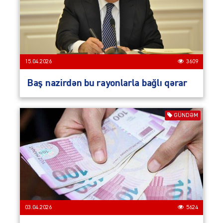
15.04.2026
3609
Baş nazirdən bu rayonlarla bağlı qərar
GÜNDƏM
03.04.2026
5624