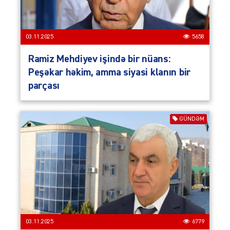
03.11.2025
5658
Ramiz Mehdiyev işində bir nüans:
Peşəkar həkim, amma siyasi klanın bir
parçası
GÜNDƏM
03.11.2025
6779