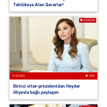
Təhlükəyə Atan Qərarlar!
GÜNDƏM
10.05.2026
5051
Birinci vitse-prezidentdən Heydər
Əliyevlə bağlı paylaşım