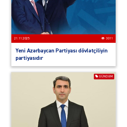
21.11.2025
3011
Yeni Azərbaycan Partiyası dövlətçiliyin
partiyasıdır
GÜNDƏM