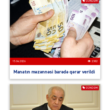
GÜNDƏM
15.04.2026
2382
Manatın məzənnəsi barədə qərar verildi
GÜNDƏM