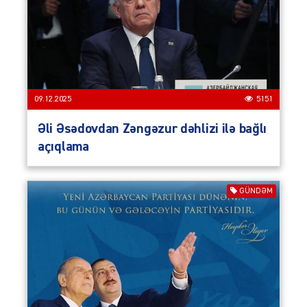
09.12.2025
5151
Əli Əsədovdan Zəngəzur dəhlizi ilə bağlı
açıqlama
GÜNDƏM