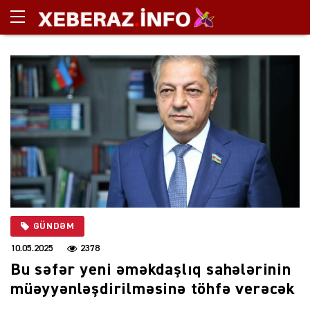
GÜNDƏM
10.05.2025
2378
Bu səfər yeni əməkdaşlıq sahələrinin
müəyyənləşdirilməsinə töhfə verəcək