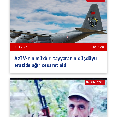
12.11.2025
3948
AzTV-nin müxbiri təyyarənin düşdüyü
ərazidə ağır xəsarət aldı
CƏMIYYƏT