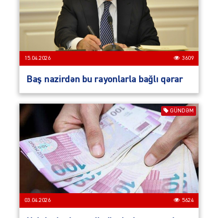
15.04.2026
3609
Baş nazirdən bu rayonlarla bağlı qərar
GÜNDƏM
03.04.2026
5624