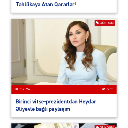
Təhlükəyə Atan Qərarlar!
GÜNDƏM
10.05.2026
5051
Birinci vitse-prezidentdən Heydər
Əliyevlə bağlı paylaşım
GÜNDƏM