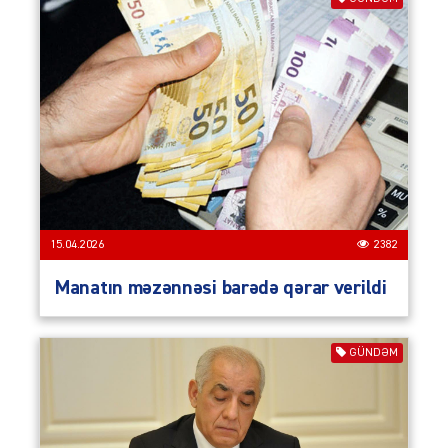
15.04.2026
2382
Manatın məzənnəsi barədə qərar verildi
GÜNDƏM