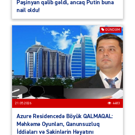
Paşinyan qalib gəldi, ancaq Putin buna
nail oldu!
GÜNDƏM
21.05.2026
4483
Azure Residencedə Böyük QALMAQAL:
Məhkəmə Oyunları, Qanunsuzluq
İddiaları və Sakinlərin Həyatını