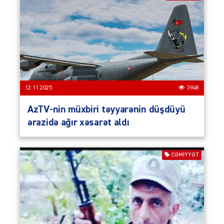
12.11.2025
3948
AzTV-nin müxbiri təyyarənin düşdüyü
ərazidə ağır xəsarət aldı
CƏMIYYƏT