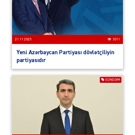
21.11.2025
3011
Yeni Azərbaycan Partiyası dövlətçiliyin
partiyasıdır
GÜNDƏM