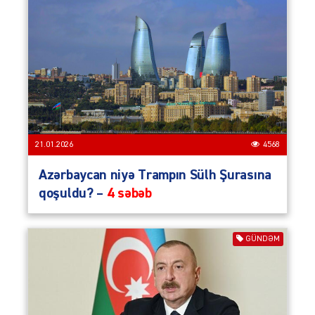
21.01.2026
4568
Azərbaycan niyə Trampın Sülh Şurasına
qoşuldu? –
4 səbəb
GÜNDƏM