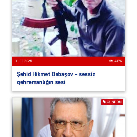
11.11.2025
4376
Şəhid Hikmət Babaşov – səssiz
qəhrəmanlığın səsi
GÜNDƏM