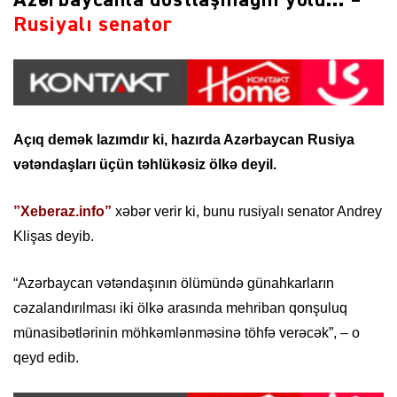
Azərbaycanla dostlaşmağın yolu… –
Rusiyalı senator
Açıq demək lazımdır ki, hazırda Azərbaycan Rusiya
vətəndaşları üçün təhlükəsiz ölkə deyil.
”Xeberaz.info”
xəbər verir ki, bunu rusiyalı senator Andrey
Klişas deyib.
“Azərbaycan vətəndaşının ölümündə günahkarların
cəzalandırılması iki ölkə arasında mehriban qonşuluq
münasibətlərinin möhkəmlənməsinə töhfə verəcək”, – o
qeyd edib.