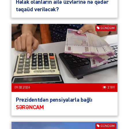
Həlak olanların ailə üzvlərinə nə qədər
təqaüd veriləcək?
GÜNDƏM
09.02.2026
2189
Prezidentdən pensiyalarla bağlı
SƏRƏNCAM
GÜNDƏM