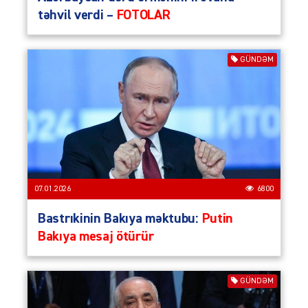
təhvil verdi –
FOTOLAR
GÜNDƏM
07.01.2026
6800
Bastrıkinin Bakıya məktubu:
Putin
Bakıya mesaj ötürür
GÜNDƏM