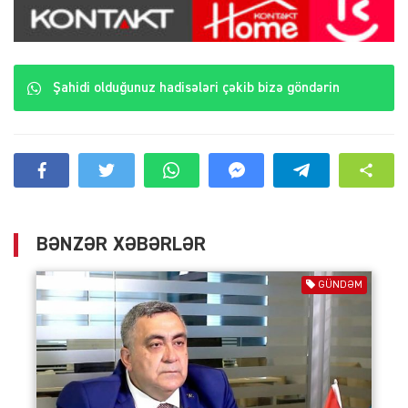
Şahidi olduğunuz hadisələri çəkib bizə göndərin
BƏNZƏR XƏBƏRLƏR
GÜNDƏM