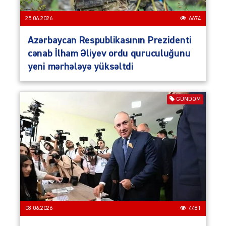
25.06.2026
6674
Azərbaycan Respub­li­ka­sının Prezidenti
cənab İlham Əliyev ordu quruculuğunu
yeni mərhələyə yüksəltdi
GÜNDƏM
08.06.2026
4481