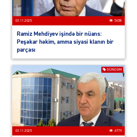
03.11.2025
5658
Ramiz Mehdiyev işində bir nüans:
Peşəkar həkim, amma siyasi klanın bir
parçası
GÜNDƏM
03.11.2025
6779