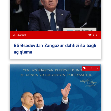
09.12.2025
5151
Əli Əsədovdan Zəngəzur dəhlizi ilə bağlı
açıqlama
GÜNDƏM