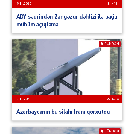
19.11.2025
4161
ADY sədrindən Zəngəzur dəhlizi ilə bağlı
mühüm açıqlama
GÜNDƏM
12.11.2025
4758
Azərbaycanın bu silahı İranı qorxutdu
GÜNDƏM