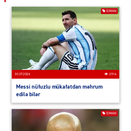
İDMAN
30.07.2026
2914
Messi nüfuzlu mükafatdan məhrum
edilə bilər
İDMAN