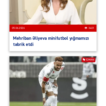
05.06.2026
3401
Mehriban Əliyeva minifutbol yığmamızı
təbrik etdi
İDMAN