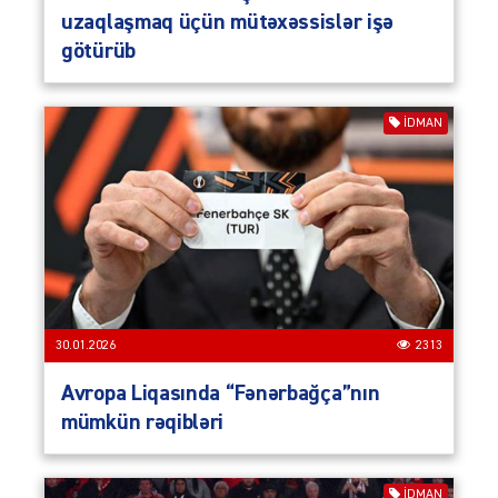
uzaqlaşmaq üçün mütəxəssislər işə
götürüb
İDMAN
30.01.2026
2313
Avropa Liqasında “Fənərbağça”nın
mümkün rəqibləri
İDMAN