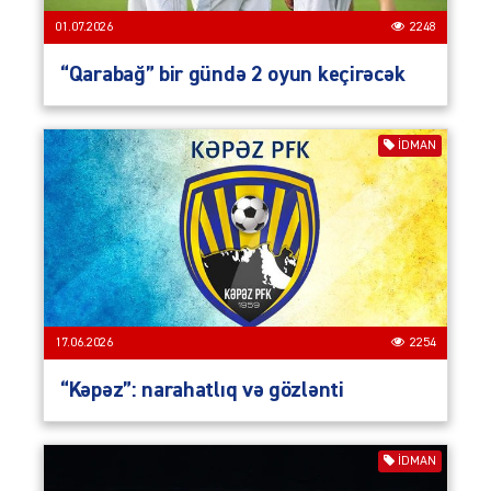
01.07.2026
2248
“Qarabağ” bir gündə 2 oyun keçirəcək
İDMAN
17.06.2026
2254
“Kəpəz”: narahatlıq və gözlənti
İDMAN