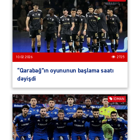
10.02.2026
2725
“Qarabağ”ın oyununun başlama saatı
dəyişdi
İDMAN