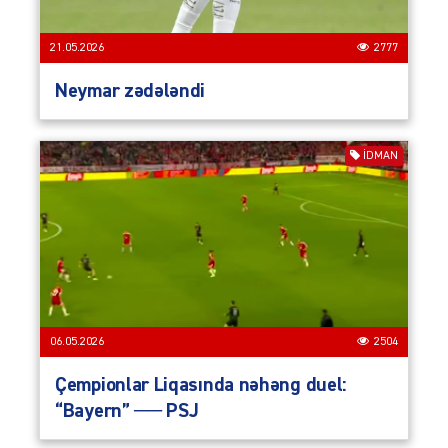
21.05.2026
2777
Neymar zədələndi
İDMAN
06.05.2026
2504
Çempionlar Liqasında nəhəng duel:
“Bayern” ── PSJ