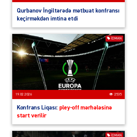
Qurbanov İngiltərədə mətbuat konfransı
keçirməkdən imtina etdi
İDMAN
19.02.2026
2535
Konfrans Liqası:
pley-off mərhələsinə
start verilir
İDMAN