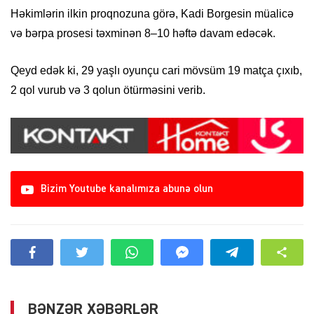
Həkimlərin ilkin proqnozuna görə, Kadi Borgesin müalicə
və bərpa prosesi təxminən 8–10 həftə davam edəcək.
Qeyd edək ki, 29 yaşlı oyunçu cari mövsüm 19 matça çıxıb,
2 qol vurub və 3 qolun ötürməsini verib.
Bizim Youtube kanalımıza abunə olun
BƏNZƏR XƏBƏRLƏR