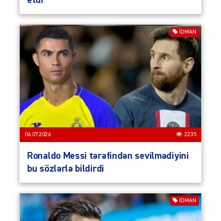
etdi
İDMAN
06.07.2026
2235
Ronaldo Messi tərəfindən sevilmədiyini
bu sözlərlə bildirdi
İDMAN