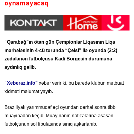
oynamayacaq
“Qarabağ”ın ötən gün Çempionlar Liqasının Liqa
mərhələsinin 4-cü turunda “Çelsi” ilə oyunda (2:2)
zədələnən futbolçusu Kadi Borgesin durumuna
aydınlıq gəlib.
“Xeberaz.info”
xəbər verir ki, bu barədə klubun mətbuat
xidməti məlumat yayıb.
Braziliyalı yarımmüdafiəçi oyundan dərhal sonra tibbi
müayinədən keçib. Müayinənin nəticələrinə əsasən,
futbolçunun sol fibulasında sınıq aşkarlanıb.