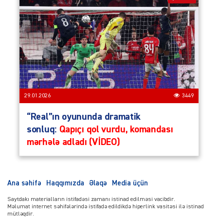
29.01.2026
3449
“Real”ın oyununda dramatik
sonluq:
Qapıçı qol vurdu, komandası
mərhələ adladı (VİDEO)
Ana səhifə
Haqqımızda
Əlaqə
Media üçün
Saytdakı materialların istifadəsi zamanı istinad edilməsi vacibdir.
Məlumat internet səhifələrində istifadə edildikdə hiperlink vasitəsi ilə istinad
mütləqdir.