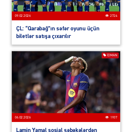
09.02.2026
2724
ÇL: “Qarabağ”ın səfər oyunu üçün
biletlər satışa çıxarılır
İDMAN
06.02.2026
1937
Lamin Yamal sosial şəbəkələrdən