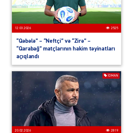
12.03.2026
2525
“Qəbələ” – “Neftçi” və “Zirə” –
“Qarabağ” matçlarının hakim təyinatları
açıqlandı
İDMAN
20.02.2026
2819