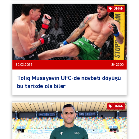
İDMAN
30.03.2026
2300
Tofiq Musayevin UFC-də növbəti döyüşü
bu tarixdə ola bilər
İDMAN