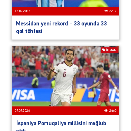
16.07.2026
2217
Messidən yeni rekord – 33 oyunda 33
qol töhfəsi
İDMAN
07.07.2026
2460
İspaniya Portuqaliya millisini məğlub