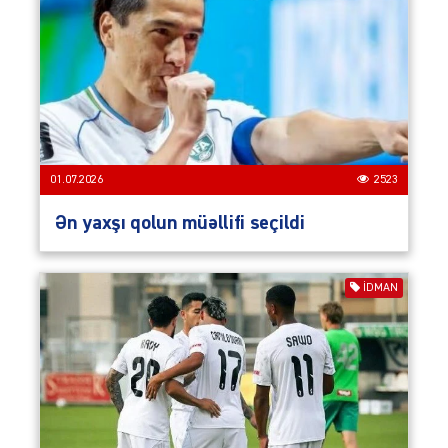
01.07.2026
2523
Ən yaxşı qolun müəllifi seçildi
İDMAN