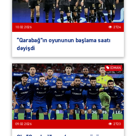
10.02.2026
2724
“Qarabağ”ın oyununun başlama saatı
dəyişdi
İDMAN
09.02.2026
2723