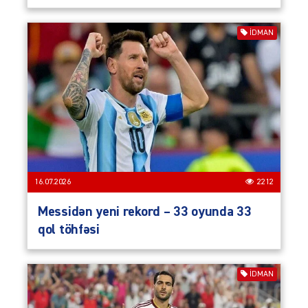
İDMAN
16.07.2026
2212
Messidən yeni rekord – 33 oyunda 33
qol töhfəsi
İDMAN