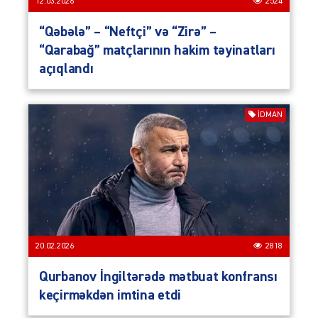
12.03.2026
2524
“Qəbələ” – “Neftçi” və “Zirə” –
“Qarabağ” matçlarının hakim təyinatları
açıqlandı
İDMAN
20.02.2026
2818
Qurbanov İngiltərədə mətbuat konfransı
keçirməkdən imtina etdi