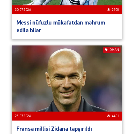
30.07.2026
2908
Messi nüfuzlu mükafatdan məhrum
edilə bilər
İDMAN
28.07.2026
4401
Fransa millisi Zidana tapşırıldı