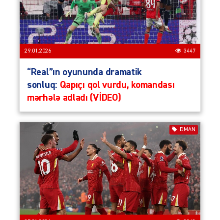
29.01.2026
3447
“Real”ın oyununda dramatik
sonluq:
Qapıçı qol vurdu, komandası
mərhələ adladı (VİDEO)
İDMAN