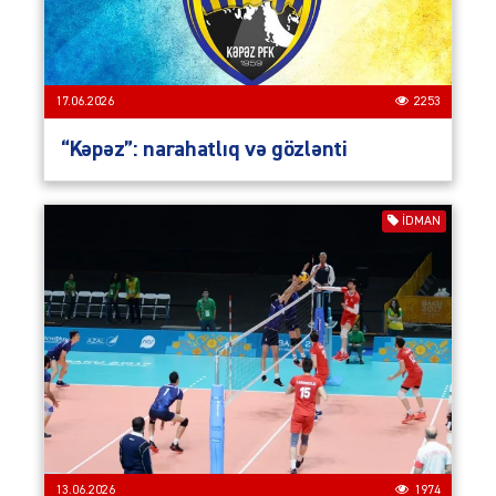
17.06.2026
2253
“Kəpəz”: narahatlıq və gözlənti
İDMAN
13.06.2026
1974