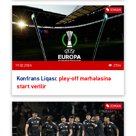
İDMAN
19.02.2026
2534
Konfrans Liqası:
pley-off mərhələsinə
start verilir
İDMAN