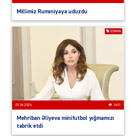
Millimiz Rumıniyaya uduzdu
İDMAN
05.06.2026
3401
Mehriban Əliyeva minifutbol yığmamızı
təbrik etdi