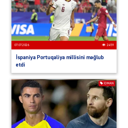
07.07.2026
2459
İspaniya Portuqaliya millisini məğlub
etdi
İDMAN