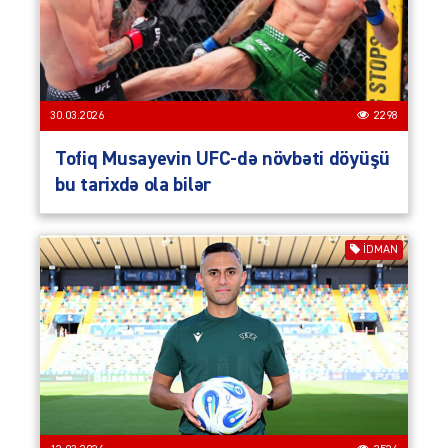
30.03.2026
2298
Tofiq Musayevin UFC-də növbəti döyüşü
bu tarixdə ola bilər
İDMAN