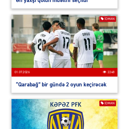
Ən yaxşı qolun müəllifi seçildi
İDMAN
01.07.2026
2248
“Qarabağ” bir gündə 2 oyun keçirəcək
İDMAN