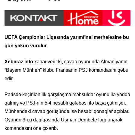
UEFA Çempionlar Liqasında yarımfinal mərhələsinə bu
gün yekun vurulur.
Xeberaz.info
xəbər verir ki, cavab oyununda Almaniyanın
“Bayern Münhen” klubu Fransanın PSJ komandasını qəbul
edir.
Parisdə keçirilən ilk qarşılaşma məhsuldar oyunu ilə yadda
qalmış və PSJ-nin 5:4 hesablı qələbəsi ilə başa çatmışdı.
Münhendəki cavab görüşündə isə hesabı qonaqlar açıblar.
Oyunun 3-cü dəqiqəsində Usman Dembele fərqlənərək
komandasını önə çıxarıb.