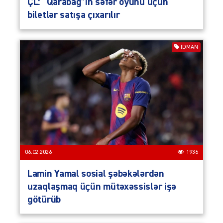
ÇL: “Qarabağ”ın səfər oyunu üçün
biletlər satışa çıxarılır
İDMAN
06.02.2026
1936
Lamin Yamal sosial şəbəkələrdən
uzaqlaşmaq üçün mütəxəssislər işə
götürüb