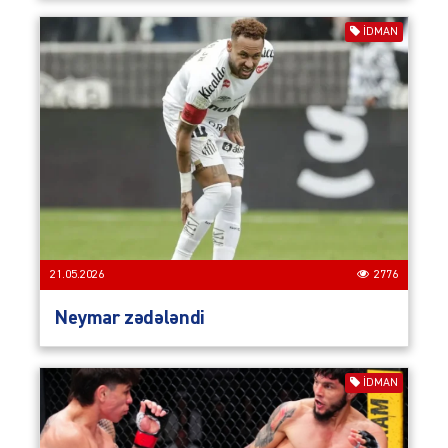
İDMAN
21.05.2026
2776
Neymar zədələndi
İDMAN