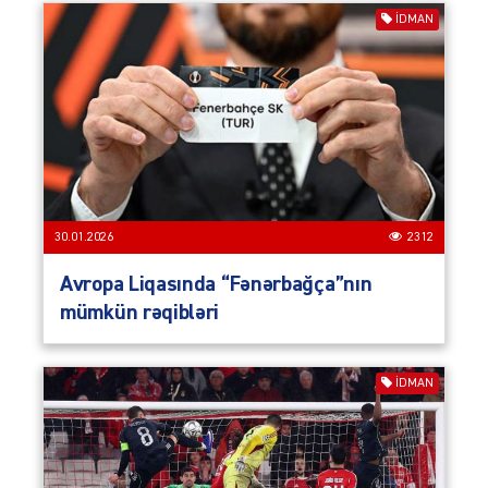
İDMAN
30.01.2026
2312
Avropa Liqasında “Fənərbağça”nın
mümkün rəqibləri
İDMAN