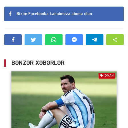
Bizim Facebooka kanalımıza abunə olun
BƏNZƏR XƏBƏRLƏR
İDMAN