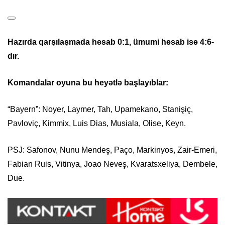
Hazırda qarşılaşmada hesab 0:1, ümumi hesab isə 4:6-
dır.
Komandalar oyuna bu heyətlə başlayıblar:
“Bayern”: Noyer, Laymer, Tah, Upamekano, Stanişiç,
Pavloviç, Kimmix, Luis Dias, Musiala, Olise, Keyn.
PSJ: Safonov, Nunu Mendeş, Paço, Markinyos, Zair-Emeri,
Fabian Ruis, Vitinya, Joao Neveş, Kvaratsxeliya, Dembele,
Due.