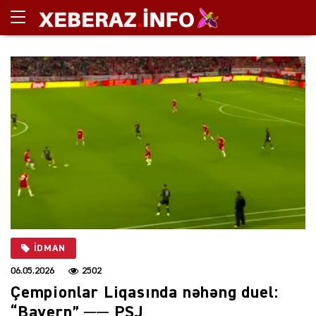
İDMAN
06.05.2026
2502
Çempionlar Liqasında nəhəng duel:
“Bayern” ── PSJ