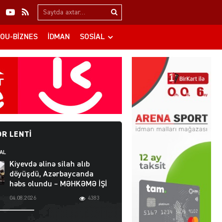
Search…
OU-BIZNES
İDMAN
SOSIAL
R LENTI
AL
Kiyevdə əlinə silah alıb
döyüşdü, Azərbaycanda
həbs olundu – MƏHKƏMƏ İŞİ
04.08.2026
4383