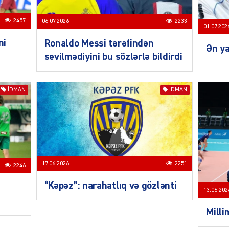
2457
06.07.2026
2233
01.07.202
SIYAS
ni
Ronaldo Messi tərəfindən
Ən ya
sevilmədiyini bu sözlərlə bildirdi
İDMAN
İDMAN
SIYAS
17.06.2026
2251
2246
“Kəpəz”: narahatlıq və gözlənti
n
13.06.202
SIYAS
Mill