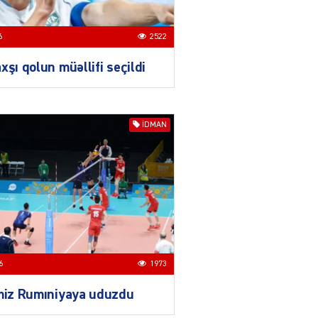
03.08.2026
6624
6
2522
ƏT
xşı qolun müəllifi seçildi
Azərbaycan və Qırğızıstanı
bir-birinə yaxınlaşdıran
təkcə iqtisadi maraqlar
deyil
İDMAN
03.08.2026
5498
ƏT
Azərbaycanın Mərkəzi
Asiya ölkələri ilə
münasibətləri son illərdə
daha da genişlənir
03.08.2026
5907
6
1973
ƏT
imiz Rumıniyaya uduzdu
Türk dünyası və Mərkəzi
Asiya ilə əlaqələri ildən-ilə