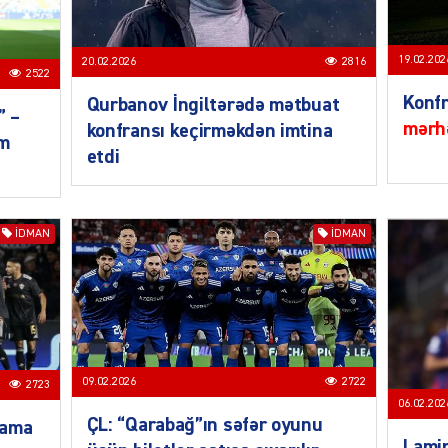
19.02.202
20.02.2026
2816
2522
Konfr
Qurbanov İngiltərədə mətbuat
” –
mərhə
konfransı keçirməkdən imtina
im
SIYAS
etdi
İDMAN
İDMAN
SIYAS
09.02.2026
2722
2723
06.02.202
ÇL: “Qarabağ”ın səfər oyunu
lama
Lamin