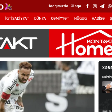
Haqqımızda
Əlaqə
T
İQTISADIYYAT
DÜNYA
CƏMIYYƏT
HÜQUQ
HADISƏ
Ş
XƏBƏ
KRIMIN
SOSIAL