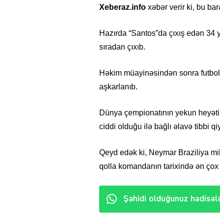
Xeberaz.info
xəbər verir ki, bu ba
Hazırda “Santos”da çıxış edən 34 ya
sıradan çıxıb.
Həkim müayinəsindən sonra futbolç
aşkarlanıb.
Dünya çempionatının yekun heyətin
ciddi olduğu ilə bağlı əlavə tibbi qiy
Qeyd edək ki, Neymar Braziliya mil
qolla komandanın tarixində ən çox 
Şahidi olduğunuz hadisələ