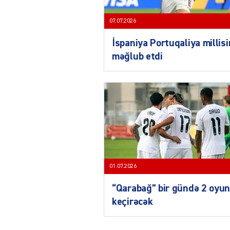
07.07.2026
İspaniya Portuqaliya millisi
məğlub etdi
01.07.2026
“Qarabağ” bir gündə 2 oyu
keçirəcək