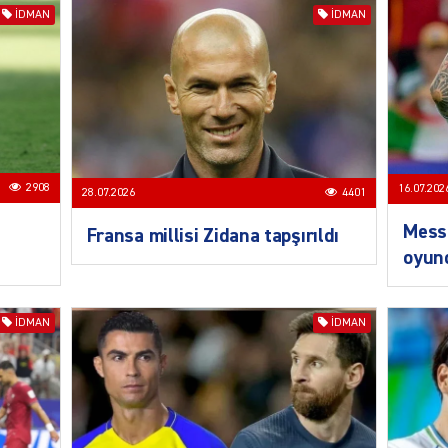
İDMAN
İDMAN
SIYAS
DÜNYA
2908
16.07.202
28.07.2026
4401
Messi
Fransa millisi Zidana tapşırıldı
oyund
CƏMIY
İDMAN
İDMAN
SIYAS