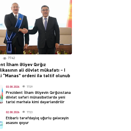
layihəsi ilə bağlı AÇIQLAMA
04.08.2026
4385
Müharibə Rusiyanın belini
bükür
04.08.2026
3998
7742
IZNES
nt İlham Əliyev Qırğız
Ekranlardan uzaq qalan
ikasının ali dövlət mükafatı – I
məşhur aktrisanın yeni
i “Manas” ordeni ilə təltif olunub
qazanc mənbəyi ortaya
çıxdı
03.08.2026
7729
Prezident İlham Əliyevin Qırğızıstana
04.08.2026
2162
dövlət səfəri münasibətlərdə yeni
tarixi mərhələ kimi dəyərləndirilir
YƏT
02.08.2026
7723
Hüseyn Həsənov haqqında
Etibarlı tərəfdaşlıq uğurlu gələcəyin
həbs qərarı verildi –
əsasını qoyur
Milyonluq əmlakı müsadirə