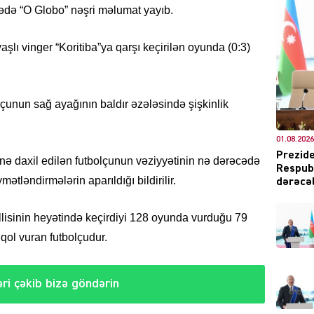
rədə “O Globo” nəşri məlumat yayıb.
şlı vinger “Koritiba”ya qarşı keçirilən oyunda (0:3)
DÜNYA
unun sağ ayağının baldır əzələsində şişkinlik
01.08.2026
ŞOU-B
Prezide
ə daxil edilən futbolçunun vəziyyətinin nə dərəcədə
Respubl
mətləndirmələrin aparıldığı bildirilir.
dərəcəl
lisinin heyətində keçirdiyi 128 oyunda vurduğu 79
qol vuran futbolçudur.
CƏMIY
ri çəkib bizə göndərin