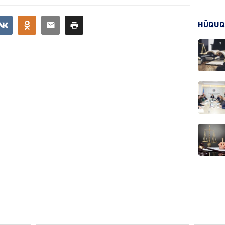
HÜQUQ
CƏMIY
CƏMIY
MANŞE