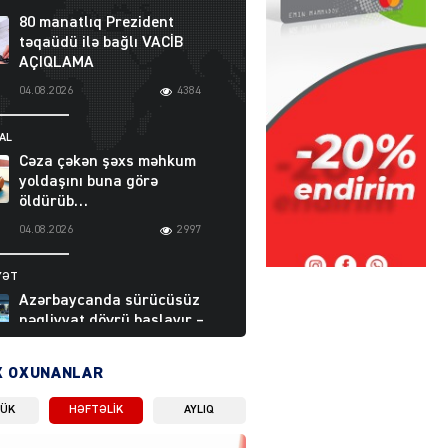
80 manatlıq Prezident
təqaüdü ilə bağlı VACİB
AÇIQLAMA
04.08.2026
4384
AL
Cəza çəkən şəxs məhkum
yoldaşını buna görə
öldürüb…
04.08.2026
2997
YƏT
Azərbaycanda sürücüsüz
nəqliyyat dövrü başlayır –
BELƏ işləyəcək
04.08.2026
4003
X OXUNANLAR
LÜK
HƏFTƏLIK
AYLIQ
ƏT
XİN rəhbərindən TRİPP