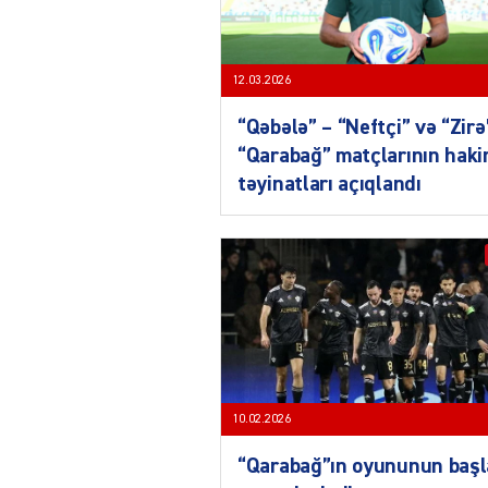
12.03.2026
“Qəbələ” – “Neftçi” və “Zirə
“Qarabağ” matçlarının hak
təyinatları açıqlandı
10.02.2026
“Qarabağ”ın oyununun baş