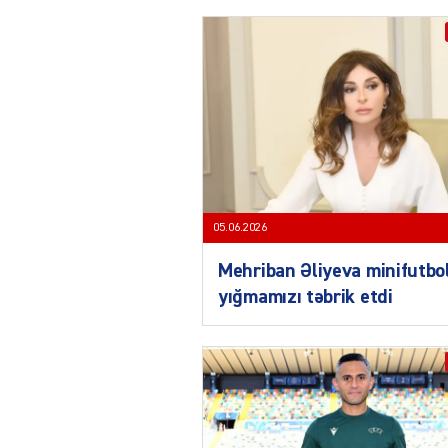
05.06.2026
Mehriban Əliyeva minifutbo
yığmamızı təbrik etdi