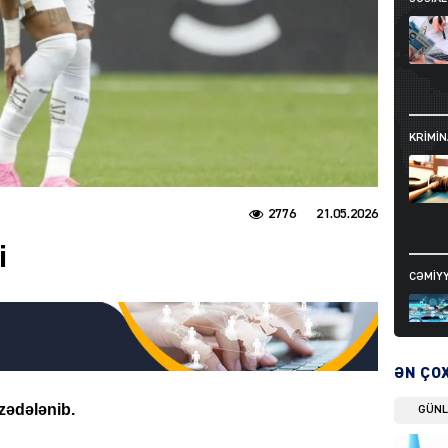
KRIMIN
2776
21.05.2026
i
CƏMIY
ƏN ÇO
 zədələnib.
GÜN
SIYAS