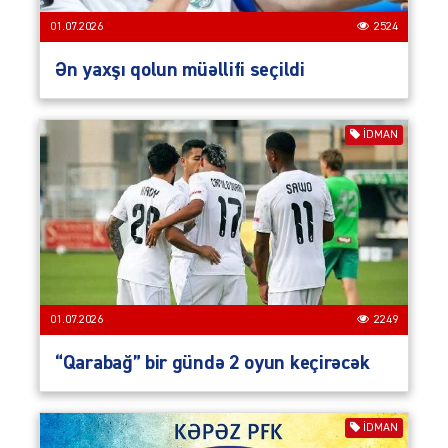
01.07.2026
2524
Ən yaxşı qolun müəllifi seçildi
İDMAN
01.07.2026
2249
“Qarabağ” bir gündə 2 oyun keçirəcək
İDMAN