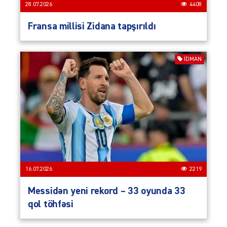
28.07.2026
4408
Fransa millisi Zidana tapşırıldı
İDMAN
16.07.2026
2219
Messidən yeni rekord – 33 oyunda 33
qol töhfəsi