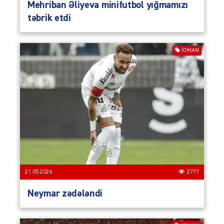
Mehriban Əliyeva minifutbol yığmamızı
təbrik etdi
İDMAN
21.05.2026
2777
Neymar zədələndi