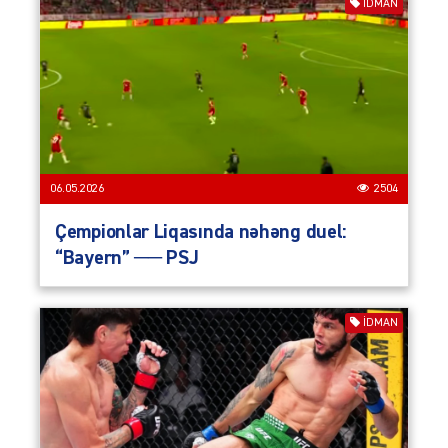
İDMAN
06.05.2026
2504
Çempionlar Liqasında nəhəng duel:
“Bayern” ── PSJ
İDMAN