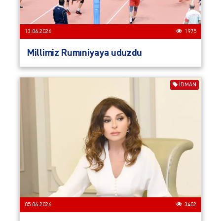
13.06.2026
1975
Millimiz Rumıniyaya uduzdu
İDMAN
05.06.2026
3402