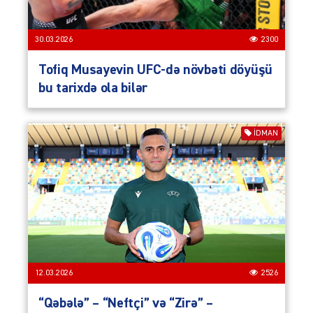
30.03.2026
2300
Tofiq Musayevin UFC-də növbəti döyüşü
bu tarixdə ola bilər
İDMAN
12.03.2026
2526
“Qəbələ” – “Neftçi” və “Zirə” –