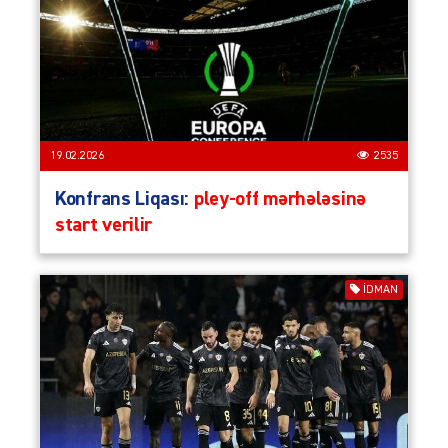
19.02.2026
2535
Konfrans Liqası:
pley-off mərhələsinə
start verilir
İDMAN