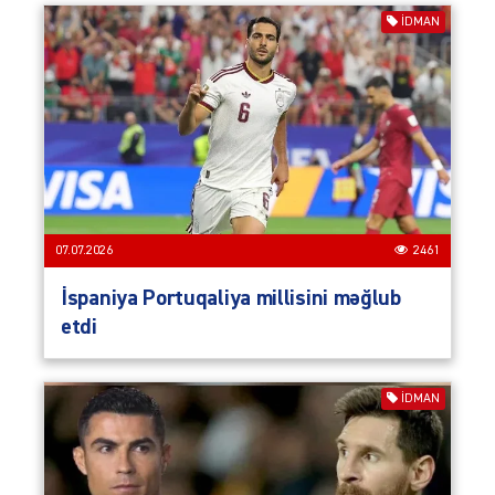
İDMAN
07.07.2026
2461
İspaniya Portuqaliya millisini məğlub
etdi
İDMAN