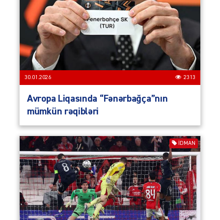
30.01.2026
2313
Avropa Liqasında “Fənərbağça”nın
mümkün rəqibləri
İDMAN