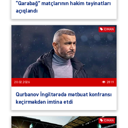
“Qarabağ” matçlarının hakim təyinatları
açıqlandı
İDMAN
20.02.2026
2819
Qurbanov İngiltərədə mətbuat konfransı
keçirməkdən imtina etdi
İDMAN