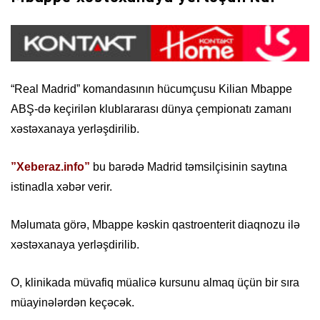
“Real Madrid” komandasının hücumçusu Kilian Mbappe
ABŞ-də keçirilən klublararası dünya çempionatı zamanı
xəstəxanaya yerləşdirilib.
”Xeberaz.info”
bu barədə Madrid təmsilçisinin saytına
istinadla xəbər verir.
Məlumata görə, Mbappe kəskin qastroenterit diaqnozu ilə
xəstəxanaya yerləşdirilib.
O, klinikada müvafiq müalicə kursunu almaq üçün bir sıra
müayinələrdən keçəcək.