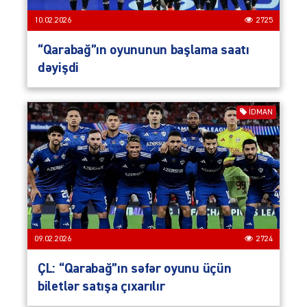
10.02.2026
2725
“Qarabağ”ın oyununun başlama saatı
dəyişdi
İDMAN
09.02.2026
2724
ÇL: “Qarabağ”ın səfər oyunu üçün
biletlər satışa çıxarılır