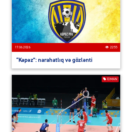
17.06.2026
2255
“Kəpəz”: narahatlıq və gözlənti
İDMAN