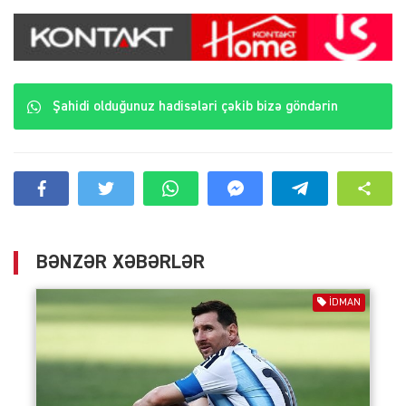
Şahidi olduğunuz hadisələri çəkib bizə göndərin
BƏNZƏR XƏBƏRLƏR
İDMAN