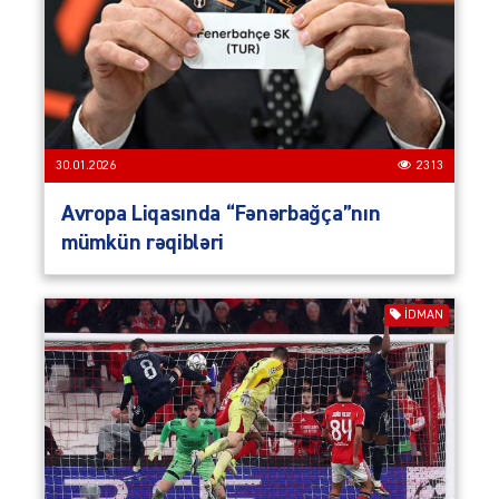
30.01.2026
2313
Avropa Liqasında “Fənərbağça”nın
mümkün rəqibləri
İDMAN