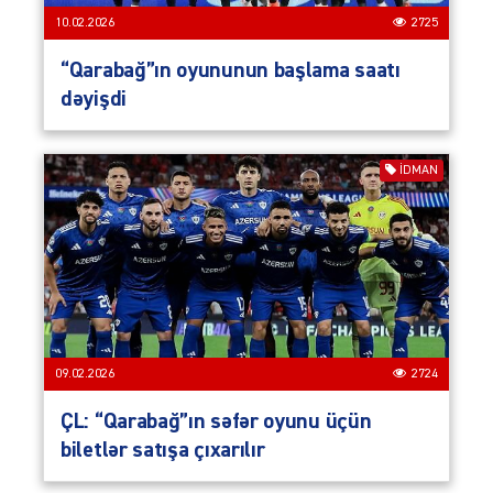
10.02.2026
2725
“Qarabağ”ın oyununun başlama saatı
dəyişdi
İDMAN
09.02.2026
2724
ÇL: “Qarabağ”ın səfər oyunu üçün
biletlər satışa çıxarılır