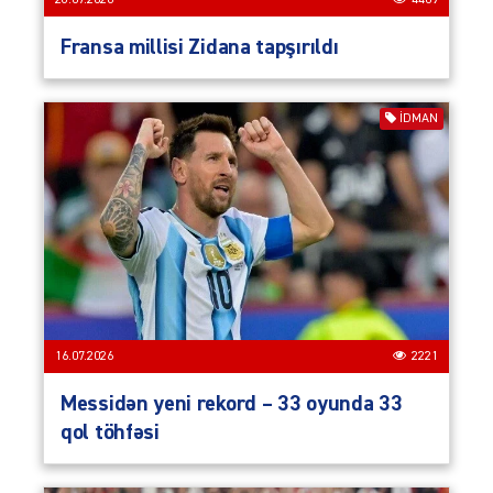
Fransa millisi Zidana tapşırıldı
İDMAN
16.07.2026
2221
Messidən yeni rekord – 33 oyunda 33
qol töhfəsi