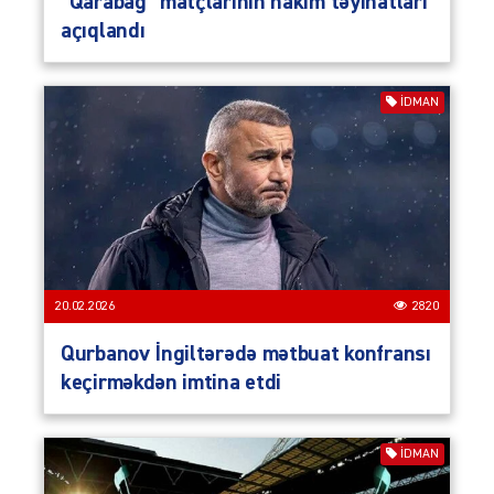
“Qarabağ” matçlarının hakim təyinatları
açıqlandı
İDMAN
20.02.2026
2820
Qurbanov İngiltərədə mətbuat konfransı
keçirməkdən imtina etdi
İDMAN