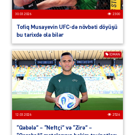
30.03.2026
2300
Tofiq Musayevin UFC-də növbəti döyüşü
bu tarixdə ola bilər
İDMAN
12.03.2026
2526
“Qəbələ” – “Neftçi” və “Zirə” –