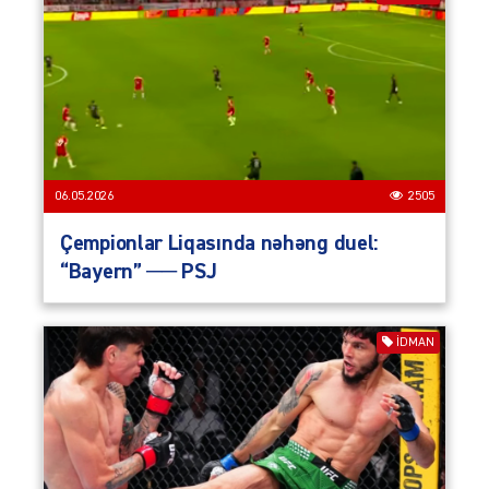
06.05.2026
2505
Çempionlar Liqasında nəhəng duel:
“Bayern” ── PSJ
İDMAN