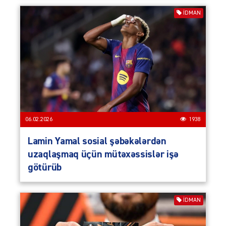
İDMAN
06.02.2026
1938
Lamin Yamal sosial şəbəkələrdən
uzaqlaşmaq üçün mütəxəssislər işə
götürüb
İDMAN