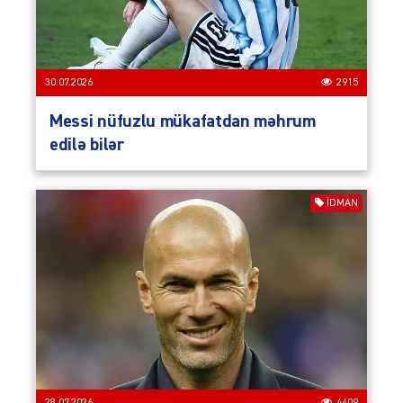
30.07.2026
2915
Messi nüfuzlu mükafatdan məhrum
edilə bilər
İDMAN
28.07.2026
4409