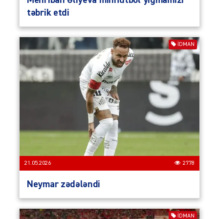
Mehriban Əliyeva minifutbol yığmamızı
təbrik etdi
İDMAN
21.05.2026
2778
Neymar zədələndi
İDMAN