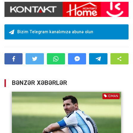
Bizim Telegram kanalımıza abunə olun
BƏNZƏR XƏBƏRLƏR
İDMAN