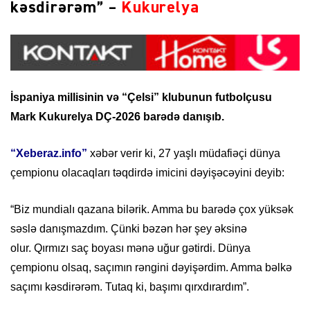
kəsdirərəm” –
Kukurelya
İspaniya millisinin və “Çelsi” klubunun futbolçusu
Mark Kukurelya DÇ-2026 barədə danışıb.
“Xeberaz.info”
xəbər verir ki, 27 yaşlı müdafiəçi dünya
çempionu olacaqları təqdirdə imicini dəyişəcəyini deyib:
“Biz mundialı qazana bilərik. Amma bu barədə çox yüksək
səslə danışmazdım. Çünki bəzən hər şey əksinə
olur. Qırmızı saç boyası mənə uğur gətirdi. Dünya
çempionu olsaq, saçımın rəngini dəyişərdim. Amma bəlkə
saçımı kəsdirərəm. Tutaq ki, başımı qırxdırardım”.