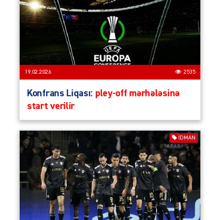
19.02.2026
2535
Konfrans Liqası:
pley-off mərhələsinə
start verilir
İDMAN