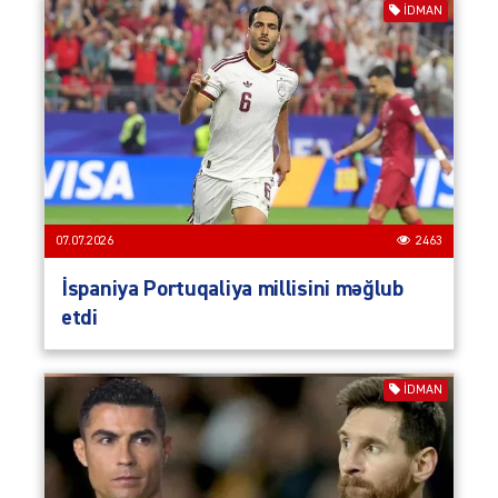
İDMAN
07.07.2026
2463
İspaniya Portuqaliya millisini məğlub
etdi
İDMAN