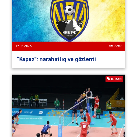
17.06.2026
2257
“Kəpəz”: narahatlıq və gözlənti
İDMAN