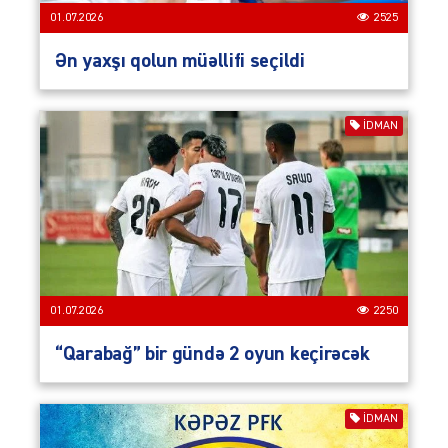
01.07.2026
2525
Ən yaxşı qolun müəllifi seçildi
İDMAN
01.07.2026
2250
“Qarabağ” bir gündə 2 oyun keçirəcək
İDMAN