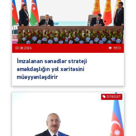
03.08.2026
5513
İmzalanan sənədlər strateji
əməkdaşlığın yol xəritəsini
müəyyənləşdirir
SIYASƏT