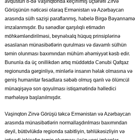
avqustun 8-də Vaşinqtonda keçirilmiş üçtərəfli Zirvə
Görüşünün nəticəsi olaraq Ermənistan və Azərbaycan
arasında sülh sazişi paraflanmış, habelə Birgə Bəyannamə
imzalanmışdır. Bu sənədlər qarşılıqlı etimadın
möhkəmləndirilməsi, beynəlxalq hüquq prinsiplərinə
əsaslanan münasibətlərin qurulması və davamlı sülhün
təmin olunması baxımından mühüm əhəmiyyət kəsb edir.
Bununla da üç onillikdən artıq müddətdə Cənubi Qafqaz
regionunda gərginliyə, minlərlə insanın həlak olmasına və
geniş humanitar fəsadlara səbəb olmuş qanlı və ölümcül
münaqişəyə son qoyulması istiqamətində həlledici
mərhələyə başlanılmışdır.
Vaşinqton Zirvə Görüşü təkcə Ermənistan və Azərbaycan
arasında münasibətlərin normallaşdırılması baxımından
deyil, bütövlükdə regionda sabitliyin, təhlükəsizliyin və