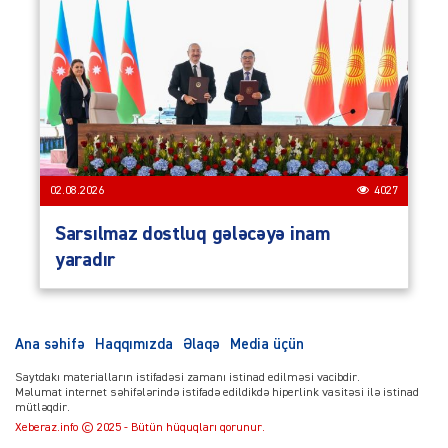
02.08.2026
4027
Sarsılmaz dostluq gələcəyə inam
yaradır
Ana səhifə
Haqqımızda
Əlaqə
Media üçün
Saytdakı materialların istifadəsi zamanı istinad edilməsi vacibdir.
Məlumat internet səhifələrində istifadə edildikdə hiperlink vasitəsi ilə istinad
mütləqdir.
Xeberaz.info © 2025 - Bütün hüquqları qorunur.