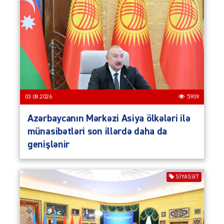
03.08.2026
5909
Azərbaycanın Mərkəzi Asiya ölkələri ilə
münasibətləri son illərdə daha da
genişlənir
SIYASƏT