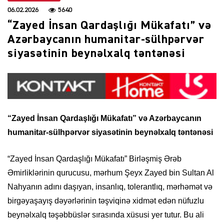
06.02.2026
5640
“Zayed İnsan Qardaşlığı Mükafatı” və
Azərbaycanın humanitar-sülhpərvər
siyasətinin beynəlxalq təntənəsi
“Zayed İnsan Qardaşlığı Mükafatı” və Azərbaycanın
humanitar-sülhpərvər siyasətinin beynəlxalq təntənəsi
“Zayed İnsan Qardaşlığı Mükafatı” Birləşmiş Ərəb
Əmirliklərinin qurucusu, mərhum Şeyx Zayed bin Sultan Al
Nahyanın adını daşıyan, insanlıq, tolerantlıq, mərhəmət və
birgəyaşayış dəyərlərinin təşviqinə xidmət edən nüfuzlu
beynəlxalq təşəbbüslər sırasında xüsusi yer tutur. Bu ali