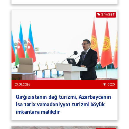
SIYASƏT
03.08.2026
5525
Qırğızıstanın dağ turizmi, Azərbaycanın
isə tarix vəmədəniyyət turizmi böyük
imkanlara malikdir