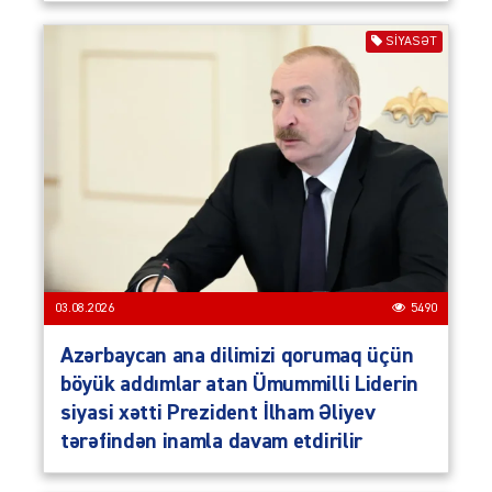
SIYASƏT
03.08.2026
5490
Azərbaycan ana dilimizi qorumaq üçün
böyük addımlar atan Ümummilli Liderin
siyasi xətti Prezident İlham Əliyev
tərəfindən inamla davam etdirilir