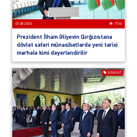
03.08.2026
7736
Prezident İlham Əliyevin Qırğızıstana
dövlət səfəri münasibətlərdə yeni tarixi
mərhələ kimi dəyərləndirilir
SIYASƏT