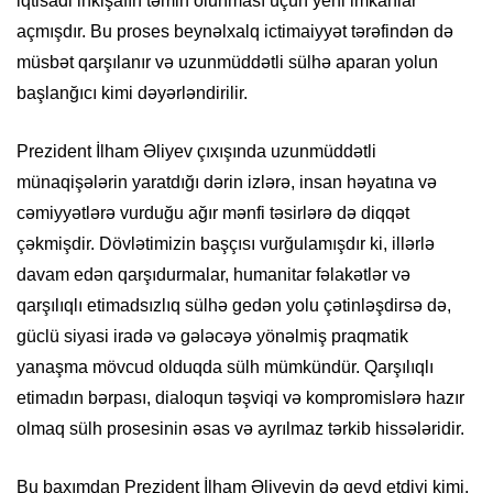
iqtisadi inkişafın təmin olunması üçün yeni imkanlar
açmışdır. Bu proses beynəlxalq ictimaiyyət tərəfindən də
müsbət qarşılanır və uzunmüddətli sülhə aparan yolun
başlanğıcı kimi dəyərləndirilir.
Prezident İlham Əliyev çıxışında uzunmüddətli
münaqişələrin yaratdığı dərin izlərə, insan həyatına və
cəmiyyətlərə vurduğu ağır mənfi təsirlərə də diqqət
çəkmişdir. Dövlətimizin başçısı vurğulamışdır ki, illərlə
davam edən qarşıdurmalar, humanitar fəlakətlər və
qarşılıqlı etimadsızlıq sülhə gedən yolu çətinləşdirsə də,
güclü siyasi iradə və gələcəyə yönəlmiş praqmatik
yanaşma mövcud olduqda sülh mümkündür. Qarşılıqlı
etimadın bərpası, dialoqun təşviqi və kompromislərə hazır
olmaq sülh prosesinin əsas və ayrılmaz tərkib hissələridir.
Bu baxımdan Prezident İlham Əliyevin də qeyd etdiyi kimi,