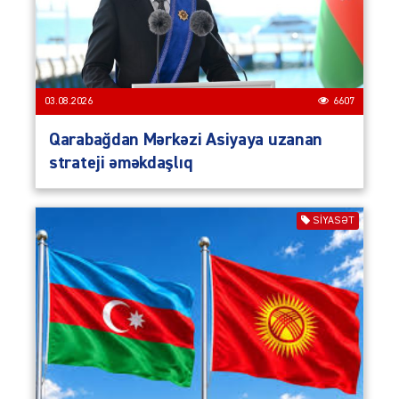
03.08.2026
6607
Qarabağdan Mərkəzi Asiyaya uzanan
strateji əməkdaşlıq
SIYASƏT