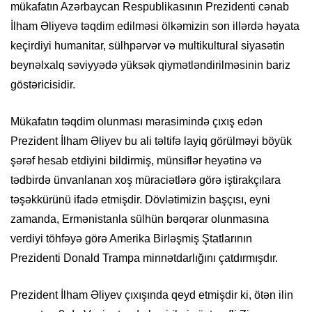
mükafatın Azərbaycan Respublikasının Prezidenti cənab
İlham Əliyevə təqdim edilməsi ölkəmizin son illərdə həyata
keçirdiyi humanitar, sülhpərvər və multikultural siyasətin
beynəlxalq səviyyədə yüksək qiymətləndirilməsinin bariz
göstəricisidir.
Mükafatın təqdim olunması mərasimində çıxış edən
Prezident İlham Əliyev bu ali təltifə layiq görülməyi böyük
şərəf hesab etdiyini bildirmiş, münsiflər heyətinə və
tədbirdə ünvanlanan xoş müraciətlərə görə iştirakçılara
təşəkkürünü ifadə etmişdir. Dövlətimizin başçısı, eyni
zamanda, Ermənistanla sülhün bərqərar olunmasına
verdiyi töhfəyə görə Amerika Birləşmiş Ştatlarının
Prezidenti Donald Trampa minnətdarlığını çatdırmışdır.
Prezident İlham Əliyev çıxışında qeyd etmişdir ki, ötən ilin