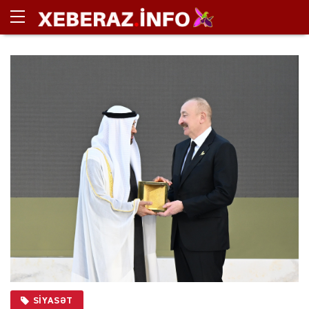
SIYASƏT