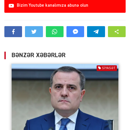
Bizim Youtube kanalımıza abunə olun
BƏNZƏR XƏBƏRLƏR
SIYASƏT