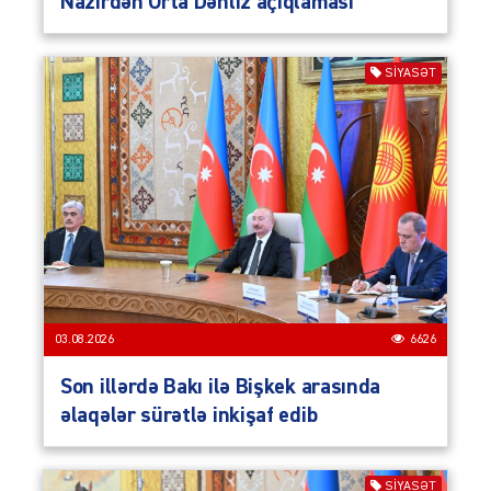
Nazirdən Orta Dəhliz açıqlaması
SIYASƏT
03.08.2026
6626
Son illərdə Bakı ilə Bişkek arasında
əlaqələr sürətlə inkişaf edib
SIYASƏT