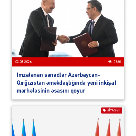
03.08.2026
5660
İmzalanan sənədlər Azərbaycan–
Qırğızıstan əməkdaşlığında yeni inkişaf
mərhələsinin əsasını qoyur
SIYASƏT