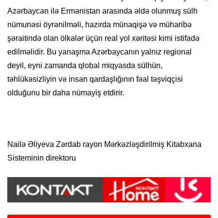
Azərbaycan ilə Ermənistan arasında əldə olunmuş sülh
nümunəsi öyrənilməli, hazırda münaqişə və müharibə
şəraitində olan ölkələr üçün real yol xəritəsi kimi istifadə
edilməlidir. Bu yanaşma Azərbaycanın yalnız regional
deyil, eyni zamanda qlobal miqyasda sülhün,
təhlükəsizliyin və insan qardaşlığının fəal təşviqçisi
olduğunu bir daha nümayiş etdirir.
Nailə Əliyeva Zərdab rayon Mərkəzləşdirilmiş Kitabxana
Sisteminin direktoru