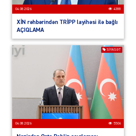
04.08.2026
4388
XİN rəhbərindən TRİPP layihəsi ilə bağlı
AÇIQLAMA
SIYASƏT
04.08.2026
5506