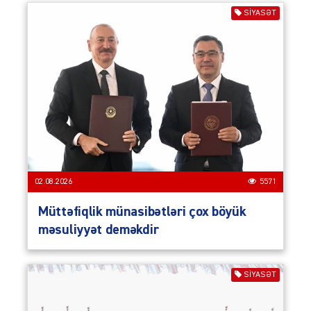
SIYASƏT
02.08.2026
5571
Müttəfiqlik münasibətləri çox böyük
məsuliyyət deməkdir
SIYASƏT