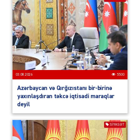
03.08.2026
5500
Azərbaycan və Qırğızıstanı bir-birinə
yaxınlaşdıran təkcə iqtisadi maraqlar
deyil
SIYASƏT