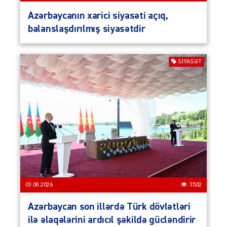
Azərbaycanın xarici siyasəti açıq,
balanslaşdırılmış siyasətdir
SIYASƏT
03.08.2026
3502
Azərbaycan son illərdə Türk dövlətləri
ilə əlaqələrini ardıcıl şəkildə gücləndirir