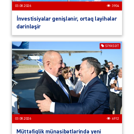
03.08.2026
3904
İnvestisiyalar genişlənir, ortaq layihələr
dərinləşir
SIYASƏT
03.08.2026
4912
Müttəfiqlik münasibətlərində yeni