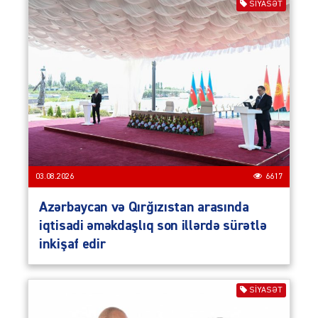
SIYASƏT
03.08.2026
6617
Azərbaycan və Qırğızıstan arasında
iqtisadi əməkdaşlıq son illərdə sürətlə
inkişaf edir
SIYASƏT