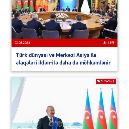
03.08.2026
4398
Türk dünyası və Mərkəzi Asiya ilə
əlaqələri ildən-ilə daha da möhkəmlənir
SIYASƏT