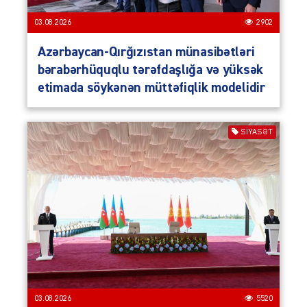
03.08.2026
2902
Azərbaycan-Qırğızıstan münasibətləri
bərabərhüquqlu tərəfdaşlığa və yüksək
etimada söykənən müttəfiqlik modelidir
SIYASƏT
03.08.2026
5520