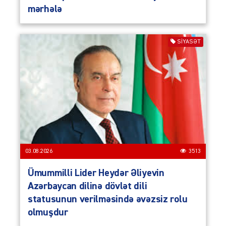
mərhələ
SIYASƏT
03.08.2026
3513
Ümummilli Lider Heydər Əliyevin
Azərbaycan dilinə dövlət dili
statusunun verilməsində əvəzsiz rolu
olmuşdur