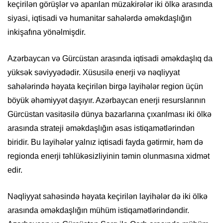
keçirilən görüşlər və aparılan müzakirələr iki ölkə arasında
siyasi, iqtisadi və humanitar sahələrdə əməkdaşlığın
inkişafına yönəlmişdir.
Azərbaycan və Gürcüstan arasında iqtisadi əməkdaşlıq da
yüksək səviyyədədir. Xüsusilə enerji və nəqliyyat
sahələrində həyata keçirilən birgə layihələr region üçün
böyük əhəmiyyət daşıyır. Azərbaycan enerji resurslarının
Gürcüstan vasitəsilə dünya bazarlarına çıxarılması iki ölkə
arasında strateji əməkdaşlığın əsas istiqamətlərindən
biridir. Bu layihələr yalnız iqtisadi fayda gətirmir, həm də
regionda enerji təhlükəsizliyinin təmin olunmasına xidmət
edir.
Nəqliyyat sahəsində həyata keçirilən layihələr də iki ölkə
arasında əməkdaşlığın mühüm istiqamətlərindəndir.