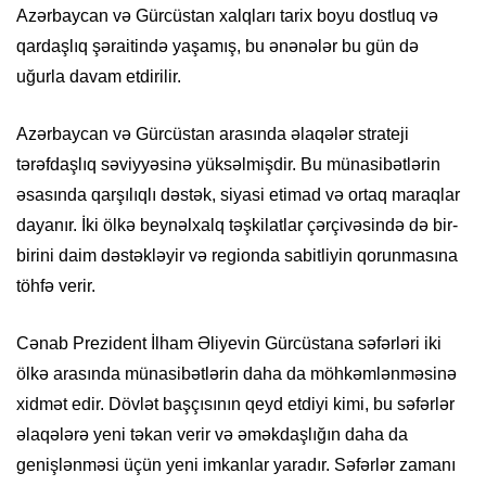
Azərbaycan və Gürcüstan xalqları tarix boyu dostluq və
qardaşlıq şəraitində yaşamış, bu ənənələr bu gün də
uğurla davam etdirilir.
Azərbaycan və Gürcüstan arasında əlaqələr strateji
tərəfdaşlıq səviyyəsinə yüksəlmişdir. Bu münasibətlərin
əsasında qarşılıqlı dəstək, siyasi etimad və ortaq maraqlar
dayanır. İki ölkə beynəlxalq təşkilatlar çərçivəsində də bir-
birini daim dəstəkləyir və regionda sabitliyin qorunmasına
töhfə verir.
Cənab Prezident İlham Əliyevin Gürcüstana səfərləri iki
ölkə arasında münasibətlərin daha da möhkəmlənməsinə
xidmət edir. Dövlət başçısının qeyd etdiyi kimi, bu səfərlər
əlaqələrə yeni təkan verir və əməkdaşlığın daha da
genişlənməsi üçün yeni imkanlar yaradır. Səfərlər zamanı