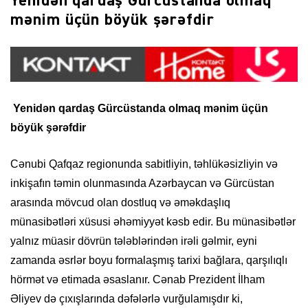
Yenidən qardaş Gürcüstanda olmaq
mənim üçün böyük şərəfdir
Yenidən qardaş Gürcüstanda olmaq mənim üçün
böyük şərəfdir
Cənubi Qafqaz regionunda sabitliyin, təhlükəsizliyin və
inkişafın təmin olunmasında Azərbaycan və Gürcüstan
arasında mövcud olan dostluq və əməkdaşlıq
münasibətləri xüsusi əhəmiyyət kəsb edir. Bu münasibətlər
yalnız müasir dövrün tələblərindən irəli gəlmir, eyni
zamanda əsrlər boyu formalaşmış tarixi bağlara, qarşılıqlı
hörmət və etimada əsaslanır. Cənab Prezident İlham
Əliyev də çıxışlarında dəfələrlə vurğulamışdır ki,