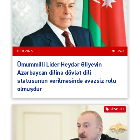
03.08.2026
3524
Ümummilli Lider Heydər Əliyevin
Azərbaycan dilinə dövlət dili
statusunun verilməsində əvəzsiz rolu
olmuşdur
SIYASƏT