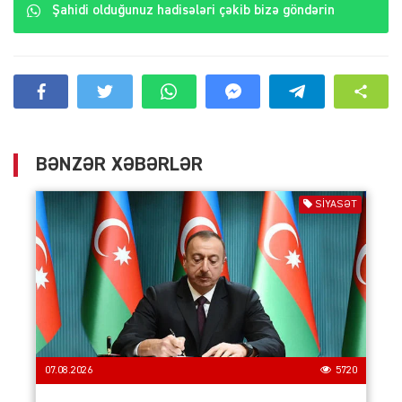
Şahidi olduğunuz hadisələri çəkib bizə göndərin
BƏNZƏR XƏBƏRLƏR
SIYASƏT
07.08.2026
5720