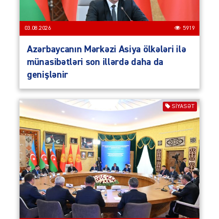
03.08.2026
5919
Azərbaycanın Mərkəzi Asiya ölkələri ilə
münasibətləri son illərdə daha da
genişlənir
SIYASƏT