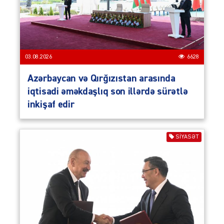
03.08.2026
6628
Azərbaycan və Qırğızıstan arasında
iqtisadi əməkdaşlıq son illərdə sürətlə
inkişaf edir
SIYASƏT