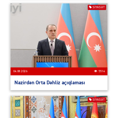
SIYASƏT
04.08.2026
5514
Nazirdən Orta Dəhliz açıqlaması
SIYASƏT