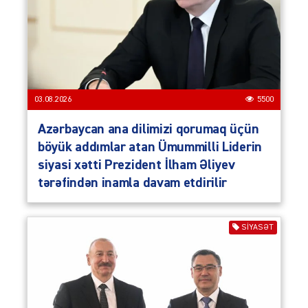
03.08.2026
5500
Azərbaycan ana dilimizi qorumaq üçün
böyük addımlar atan Ümummilli Liderin
siyasi xətti Prezident İlham Əliyev
tərəfindən inamla davam etdirilir
SIYASƏT