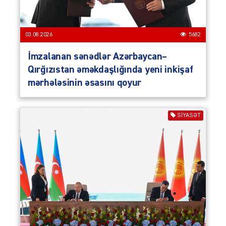
03.08.2026
5682
İmzalanan sənədlər Azərbaycan–
Qırğızıstan əməkdaşlığında yeni inkişaf
mərhələsinin əsasını qoyur
SIYASƏT