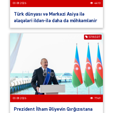
03.08.2026
4410
Türk dünyası və Mərkəzi Asiya ilə
əlaqələri ildən-ilə daha da möhkəmlənir
SIYASƏT
03.08.2026
7749
Prezident İlham Əliyevin Qırğızıstana