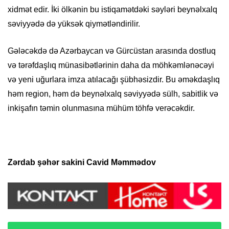
xidmət edir. İki ölkənin bu istiqamətdəki səyləri beynəlxalq
səviyyədə də yüksək qiymətləndirilir.
Gələcəkdə də Azərbaycan və Gürcüstan arasında dostluq
və tərəfdaşlıq münasibətlərinin daha da möhkəmlənəcəyi
və yeni uğurlara imza atılacağı şübhəsizdir. Bu əməkdaşlıq
həm region, həm də beynəlxalq səviyyədə sülh, sabitlik və
inkişafın təmin olunmasına mühüm töhfə verəcəkdir.
Zərdab şəhər sakini Cavid Məmmədov