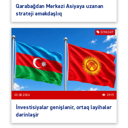
Qarabağdan Mərkəzi Asiyaya uzanan
strateji əməkdaşlıq
SIYASƏT
03.08.2026
3915
İnvestisiyalar genişlənir, ortaq layihələr
dərinləşir