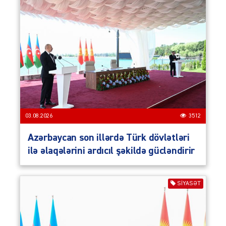
03.08.2026
3512
Azərbaycan son illərdə Türk dövlətləri
ilə əlaqələrini ardıcıl şəkildə gücləndirir
SIYASƏT