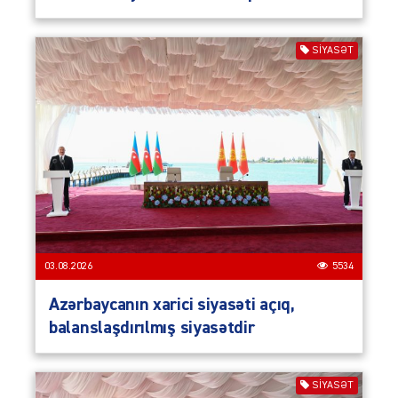
SIYASƏT
03.08.2026
5534
Azərbaycanın xarici siyasəti açıq,
balanslaşdırılmış siyasətdir
SIYASƏT