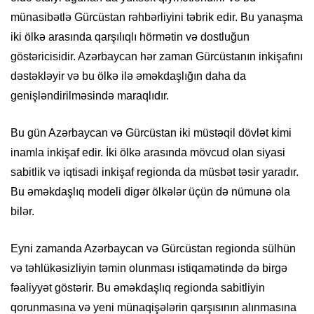
münasibətlə Gürcüstan rəhbərliyini təbrik edir. Bu yanaşma
iki ölkə arasında qarşılıqlı hörmətin və dostluğun
göstəricisidir. Azərbaycan hər zaman Gürcüstanın inkişafını
dəstəkləyir və bu ölkə ilə əməkdaşlığın daha da
genişləndirilməsində maraqlıdır.
Bu gün Azərbaycan və Gürcüstan iki müstəqil dövlət kimi
inamla inkişaf edir. İki ölkə arasında mövcud olan siyasi
sabitlik və iqtisadi inkişaf regionda da müsbət təsir yaradır.
Bu əməkdaşlıq modeli digər ölkələr üçün də nümunə ola
bilər.
Eyni zamanda Azərbaycan və Gürcüstan regionda sülhün
və təhlükəsizliyin təmin olunması istiqamətində də birgə
fəaliyyət göstərir. Bu əməkdaşlıq regionda sabitliyin
qorunmasına və yeni münaqişələrin qarşısının alınmasına