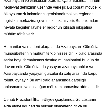
Azərbaycan və Gürcüstan Şərq ilə Qərb arasında mühüm
nəqliyyat dəhlizinin üzərində yerləşir. Bu coğrafi mövqe iki
ölkəyə tranzit imkanlarını genişləndirmək və regionda
logistika mərkəzinə çevrilmək imkanı verir. Bu baxımdan
həyata keçirilən layihələr regionun iqtisadi inkişafına
mühüm töhfə verir.
Humanitar və mədəni əlaqələr də Azərbaycan–Gürcüstan
münasibətlərinin mühüm tərkib hissəsidir. İki xalq arasında
əsrlər boyu formalaşmış dostluq münasibətləri bu gün də
davam edir. Gürcüstanda yaşayan azərbaycanlılar və
Azərbaycanda yaşayan gürcülər iki xalq arasında körpü
rolunu oynayır. Bu amil xalqlar arasında qarşılıqlı
anlaşmanın və dostluğun möhkəmlənməsinə xidmət edir.
Cənab Prezident İlham Əliyev çıxışlarında Gürcüstanın
əldə etdiyi uğurları da yüksək qiymətləndirir və bu