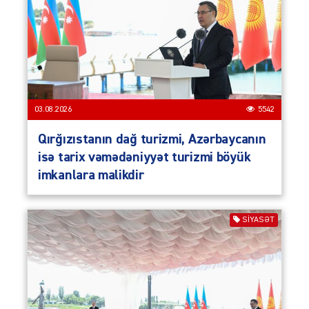
03.08.2026
5542
Qırğızıstanın dağ turizmi, Azərbaycanın
isə tarix vəmədəniyyət turizmi böyük
imkanlara malikdir
SIYASƏT