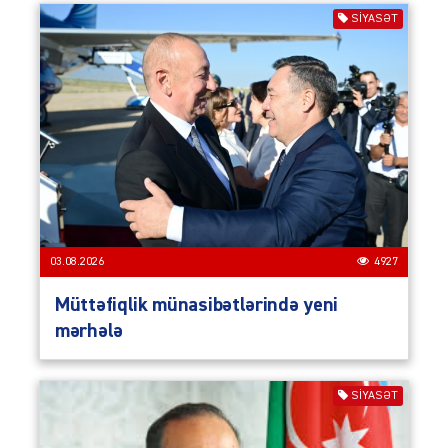
SIYASƏT
03.08.2026
4927
Müttəfiqlik münasibətlərində yeni
mərhələ
SIYASƏT