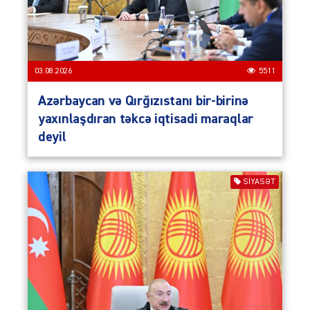
03.08.2026
5511
Azərbaycan və Qırğızıstanı bir-birinə
yaxınlaşdıran təkcə iqtisadi maraqlar
deyil
SIYASƏT