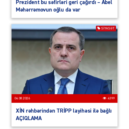
Prezident bu səfirləri geri çağırdı – Abel
Məhərrəmovun oğlu da var
SIYASƏT
04.08.2026
4399
XİN rəhbərindən TRİPP layihəsi ilə bağlı
AÇIQLAMA