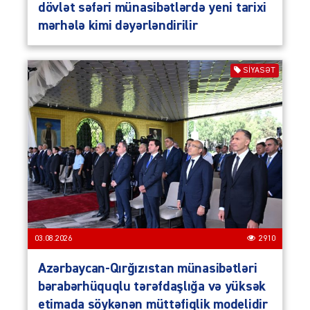
dövlət səfəri münasibətlərdə yeni tarixi
mərhələ kimi dəyərləndirilir
SIYASƏT
03.08.2026
2910
Azərbaycan-Qırğızıstan münasibətləri
bərabərhüquqlu tərəfdaşlığa və yüksək
etimada söykənən müttəfiqlik modelidir