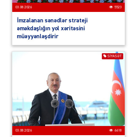
03.08.2026
5523
İmzalanan sənədlər strateji
əməkdaşlığın yol xəritəsini
müəyyənləşdirir
SIYASƏT
03.08.2026
6618