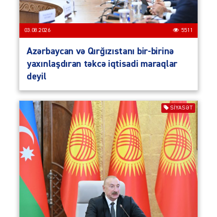
03.08.2026
5511
Azərbaycan və Qırğızıstanı bir-birinə
yaxınlaşdıran təkcə iqtisadi maraqlar
deyil
SIYASƏT