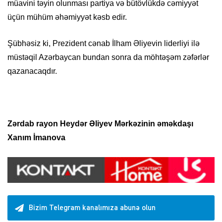
müavini təyin olunması partiya və bütövlükdə cəmiyyət
üçün mühüm əhəmiyyət kəsb edir.
Şübhəsiz ki, Prezident cənab İlham Əliyevin liderliyi ilə
müstəqil Azərbaycan bundan sonra da möhtəşəm zəfərlər
qazanacaqdır.
Zərdab rayon Heydər Əliyev Mərkəzinin əməkdaşı
Xanım İmanova
Bizim Telegram kanalımıza abunə olun