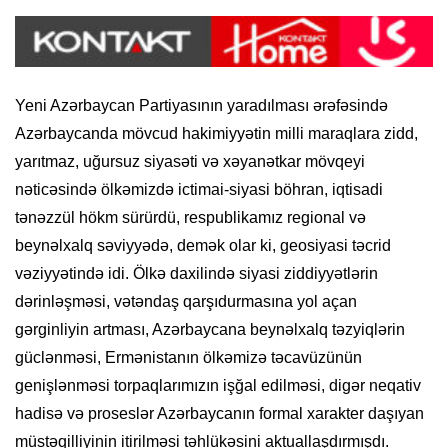
Yeni Azərbaycan Partiyasının yaradılması ərəfəsində
Azərbaycanda mövcud hakimiyyətin milli maraqlara zidd,
yarıtmaz, uğursuz siyasəti və xəyanətkar mövqeyi
nəticəsində ölkəmizdə ictimai-siyasi böhran, iqtisadi
tənəzzül hökm sürürdü, respublikamız regional və
beynəlxalq səviyyədə, demək olar ki, geosiyasi təcrid
vəziyyətində idi. Ölkə daxilində siyasi ziddiyyətlərin
dərinləşməsi, vətəndaş qarşıdurmasına yol açan
gərginliyin artması, Azərbaycana beynəlxalq təzyiqlərin
güclənməsi, Ermənistanın ölkəmizə təcavüzünün
genişlənməsi torpaqlarımızın işğal edilməsi, digər neqativ
hadisə və proseslər Azərbaycanın formal xarakter daşıyan
müstəqilliyinin itirilməsi təhlükəsini aktuallaşdırmışdı.