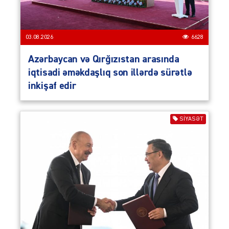
03.08.2026
6628
Azərbaycan və Qırğızıstan arasında
iqtisadi əməkdaşlıq son illərdə sürətlə
inkişaf edir
SIYASƏT