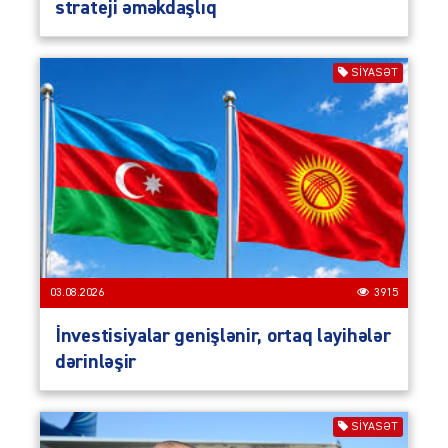
strateji əməkdaşlıq
SIYASƏT
03.08.2026
3915
İnvestisiyalar genişlənir, ortaq layihələr
dərinləşir
SIYASƏT