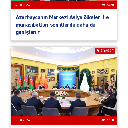
03.08.2026
5920
Azərbaycanın Mərkəzi Asiya ölkələri ilə
münasibətləri son illərdə daha da
genişlənir
SIYASƏT
03.08.2026
4410