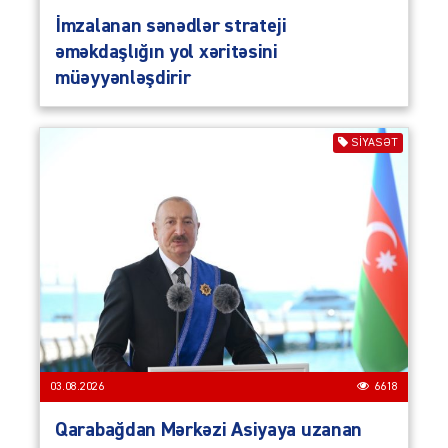
İmzalanan sənədlər strateji
əməkdaşlığın yol xəritəsini
müəyyənləşdirir
SIYASƏT
03.08.2026
6618
Qarabağdan Mərkəzi Asiyaya uzanan