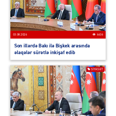
03.08.2026
6636
Son illərdə Bakı ilə Bişkek arasında
əlaqələr sürətlə inkişaf edib
SIYASƏT