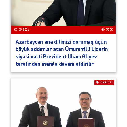
03.08.2026
5500
Azərbaycan ana dilimizi qorumaq üçün
böyük addımlar atan Ümummilli Liderin
siyasi xətti Prezident İlham Əliyev
tərəfindən inamla davam etdirilir
SIYASƏT