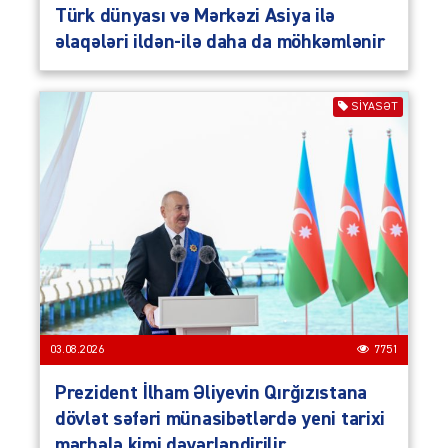
Türk dünyası və Mərkəzi Asiya ilə
əlaqələri ildən-ilə daha da möhkəmlənir
SIYASƏT
03.08.2026
7751
Prezident İlham Əliyevin Qırğızıstana
dövlət səfəri münasibətlərdə yeni tarixi
mərhələ kimi dəyərləndirilir