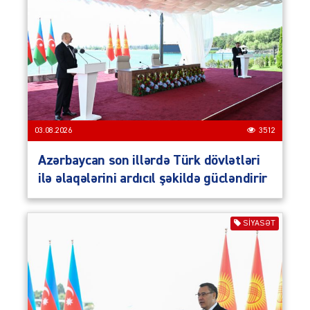
03.08.2026
3512
Azərbaycan son illərdə Türk dövlətləri
ilə əlaqələrini ardıcıl şəkildə gücləndirir
SIYASƏT