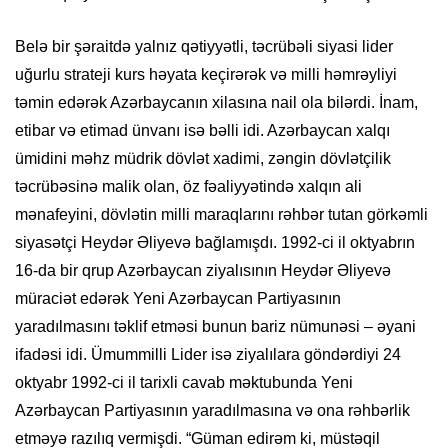
Belə bir şəraitdə yalnız qətiyyətli, təcrübəli siyasi lider
uğurlu strateji kurs həyata keçirərək və milli həmrəyliyi
təmin edərək Azərbaycanın xilasına nail ola bilərdi. İnam,
etibar və etimad ünvanı isə bəlli idi. Azərbaycan xalqı
ümidini məhz müdrik dövlət xadimi, zəngin dövlətçilik
təcrübəsinə malik olan, öz fəaliyyətində xalqın ali
mənafeyini, dövlətin milli maraqlarını rəhbər tutan görkəmli
siyasətçi Heydər Əliyevə bağlamışdı. 1992-ci il oktyabrın
16-da bir qrup Azərbaycan ziyalısının Heydər Əliyevə
müraciət edərək Yeni Azərbaycan Partiyasının
yaradılmasını təklif etməsi bunun bariz nümunəsi – əyani
ifadəsi idi. Ümummilli Lider isə ziyalılara göndərdiyi 24
oktyabr 1992-ci il tarixli cavab məktubunda Yeni
Azərbaycan Partiyasının yaradılmasına və ona rəhbərlik
etməyə razılıq vermişdi. “Güman edirəm ki, müstəqil