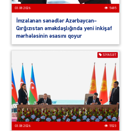
03.08.2026
5685
İmzalanan sənədlər Azərbaycan–
Qırğızıstan əməkdaşlığında yeni inkişaf
mərhələsinin əsasını qoyur
SIYASƏT
03.08.2026
5523