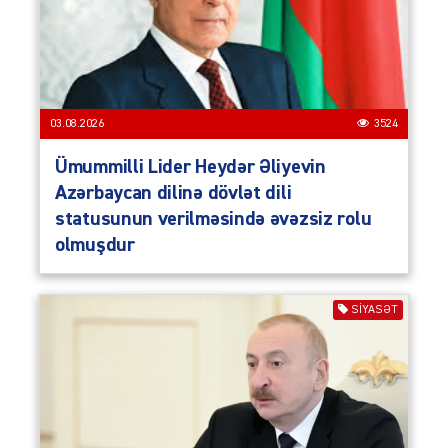
03.08.2026
3524
Ümummilli Lider Heydər Əliyevin
Azərbaycan dilinə dövlət dili
statusunun verilməsində əvəzsiz rolu
olmuşdur
SIYASƏT