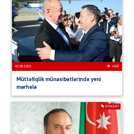
03.08.2026
4928
Müttəfiqlik münasibətlərində yeni
mərhələ
SIYASƏT