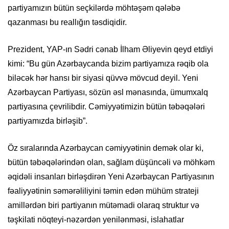
partiyamızın bütün seçkilərdə möhtəşəm qələbə
qazanması bu reallığın təsdiqidir.
Prezident, YAP-ın Sədri cənab İlham Əliyevin qeyd etdiyi
kimi: “Bu gün Azərbaycanda bizim partiyamıza rəqib ola
biləcək hər hansı bir siyasi qüvvə mövcud deyil. Yeni
Azərbaycan Partiyası, sözün əsl mənasında, ümumxalq
partiyasına çevrilibdir. Cəmiyyətimizin bütün təbəqələri
partiyamızda birləşib”.
Öz sıralarında Azərbaycan cəmiyyətinin demək olar ki,
bütün təbəqələrindən olan, sağlam düşüncəli və möhkəm
əqidəli insanları birləşdirən Yeni Azərbaycan Partiyasının
fəaliyyətinin səmərəliliyini təmin edən mühüm strateji
amillərdən biri partiyanın mütəmadi olaraq struktur və
təşkilati nöqteyi-nəzərdən yenilənməsi, islahatlar