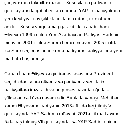
çərçivəsində təkmilləşməsidir. Xüsusilə də partiyanın
qurultaylarında qəbul edilən qərarlar YAP-ın fəaliyyətində
yeni keyfiyyət dəyişikliklərini təmin edən çox mühüm
amildir. Xüsusi vurğulamaq gərəkdir ki, cənab İlham
Əliyevin 1999-cü ildə Yeni Azərbaycan Partiyası Sədrinin
müavini, 2001-ci ildə Sədrin birinci müavini, 2005-ci ildə
isə Sədr seçilməsindən sonra partiyanın fəaliyyətində yeni
mərhələ başlanmışdır.
Cənab İlham Əliyev xalqın iradəsi əsasında Prezident
seçildikdən sonra ölkəmiz və partiyamız yeni tarixi
nailiyyətlərə imza atdı və bu proses hazırda uğurla –
yüksələn xətt üzrə davam edir. Bunlarla yanaşı, Mehriban
xanım Əliyevanın partiyanın 2013-cü ildə keçirilmiş V
qurultayında YAP Sədrinin müavini, 2021-ci il mart ayının
5-də baş tutmuş VII qurultayında isə YAP Sədrinin birinci