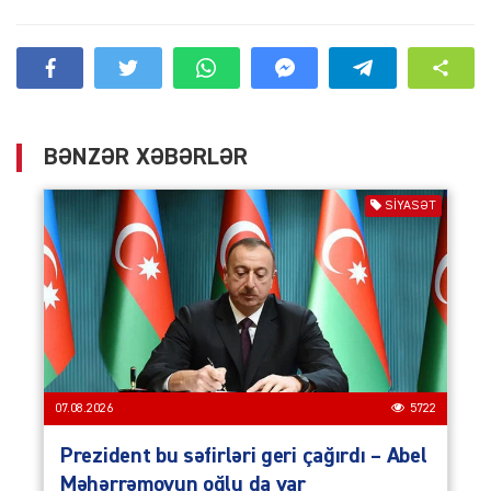
BƏNZƏR XƏBƏRLƏR
SIYASƏT
07.08.2026
5722
Prezident bu səfirləri geri çağırdı – Abel
Məhərrəmovun oğlu da var