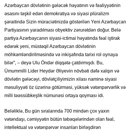
Azərbaycan dövlətinin gələcək həyatının və fəaliyyətinin
əsasını təşkil edən demokratiya və siyasi plüralizm
şəraitində Sizin müraciətinizdə göstərilən Yeni Azərbaycan
Partiyasının yaradılması obyektiv zərurətdən doğur. Belə
partiya Azərbaycanın siyasi-ictimai həyatında fəal iştirak
edərək yeni, müstəqil Azərbaycan dövlətinin
möhkəmləndirilməsində və inkişafında tarixi rol oynaya
bilər”, – deyə Ulu Öndər diqqətə çatdırmışdı. Bu,
Ümummilli Lider Heydər Əliyevin növbəti dəfə xalqın və
dövlətin gələcəyi, dövlətçiliyimizin xilası naminə siyasi
məsuliyyəti öz üzərinə götürməsi, yüksək vətənpərvərlik və
milli təəssübkeşlik nümunəsi ortaya qoyması idi.
Beləliklə, Bu gün sıralarında 700 mindən çox yaxın
vətəndaşı, cəmiyyətin bütün təbəqələrindən olan fəal,
intellektual və vətənpərvər insanları birləşdirən