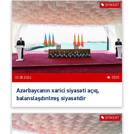
SIYASƏT
03.08.2026
5535
Azərbaycanın xarici siyasəti açıq,
balanslaşdırılmış siyasətdir
SIYASƏT