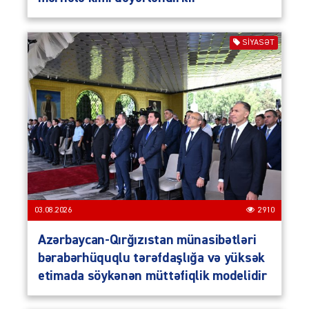
SIYASƏT
03.08.2026
2910
Azərbaycan-Qırğızıstan münasibətləri
bərabərhüquqlu tərəfdaşlığa və yüksək
etimada söykənən müttəfiqlik modelidir