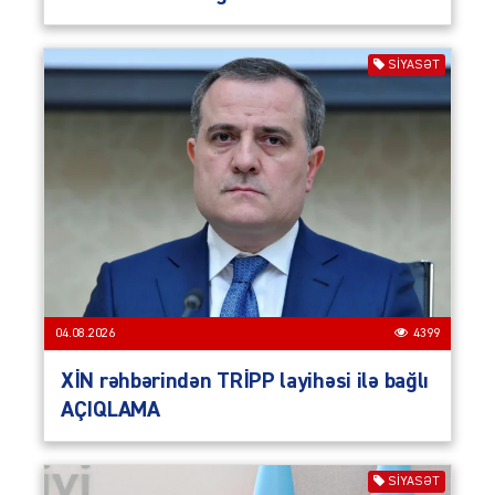
SIYASƏT
04.08.2026
4399
XİN rəhbərindən TRİPP layihəsi ilə bağlı
AÇIQLAMA
SIYASƏT