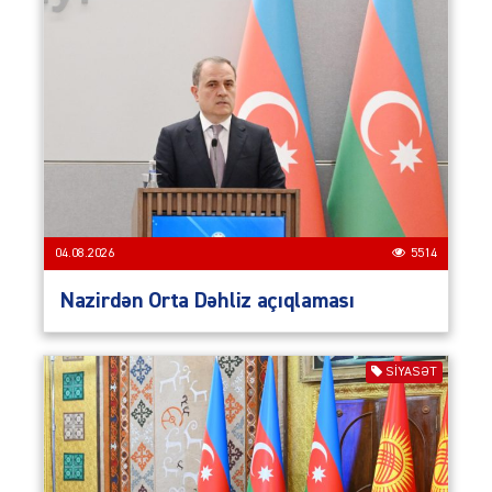
04.08.2026
5514
Nazirdən Orta Dəhliz açıqlaması
SIYASƏT