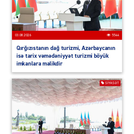
03.08.2026
5544
Qırğızıstanın dağ turizmi, Azərbaycanın
isə tarix vəmədəniyyət turizmi böyük
imkanlara malikdir
SIYASƏT