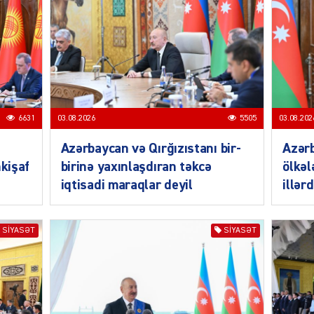
ŞOU-B
CƏMIY
6631
03.08.2026
5505
03.08.202
Azərbaycan və Qırğızıstanı bir-
Azər
nkişaf
birinə yaxınlaşdıran təkcə
ölkəl
iqtisadi maraqlar deyil
illər
CƏMIY
SIYASƏT
SIYASƏT
CƏMIY