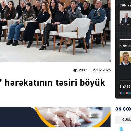
CƏMIY
KRIMIN
2807
27.02.2026
” hərəkatının təsiri böyük
SIYAS
ƏN ÇO
GÜN
DÜNYA