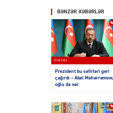
BƏNZƏR XƏBƏRLƏR
07.08.2026
Prezident bu səfirləri geri
çağırdı – Abel Məhərrəmov
oğlu da var