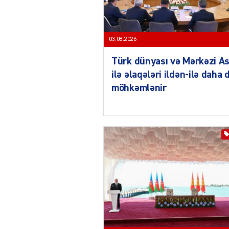
03.08.2026
Türk dünyası və Mərkəzi As
ilə əlaqələri ildən-ilə daha 
möhkəmlənir