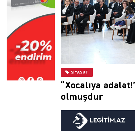
SIYASƏT
“Xocalıya ədalət!
olmuşdur