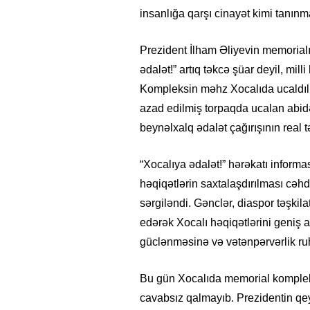
insanlığa qarşı cinayət kimi tanın
Prezident İlham Əliyevin memorialın 
ədalət!” artıq təkcə şüar deyil, mil
Kompleksin məhz Xocalıda ucaldılm
azad edilmiş torpaqda ucalan abid
beynəlxalq ədalət çağırışının real
“Xocalıya ədalət!” hərəkatı inform
həqiqətlərin saxtalaşdırılması cəhd
sərgiləndi. Gənclər, diaspor təşkila
edərək Xocalı həqiqətlərini geniş aud
güclənməsinə və vətənpərvərlik r
Bu gün Xocalıda memorial kompleksin
cavabsız qalmayıb. Prezidentin qey