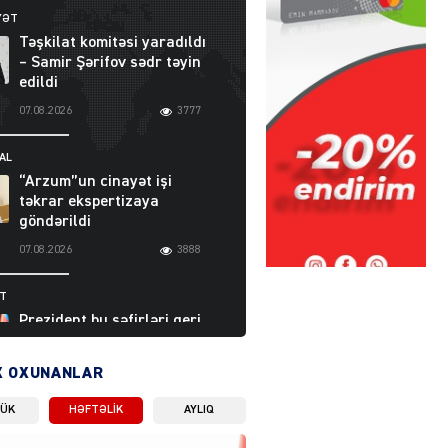
YƏT
Təşkilat komitəsi yaradıldı
– Samir Şərifov sədr təyin
edildi
07.08.2026
3777
AL
“Arzum”un cinayət işi
təkrar ekspertizaya
göndərildi
07.08.2026
3888
ƏT
Prezident bu səfirləri geri
çağırdı – Abel
Məhərrəmovun oğlu da var
X OXUNANLAR
07.08.2026
5701
LÜK
HƏFTƏLIK
AYLIQ