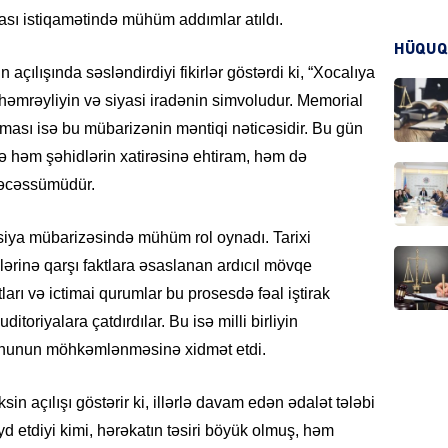
ması istiqamətində mühüm addımlar atıldı.
HÜQUQ
KRIMIN
açılışında səsləndirdiyi fikirlər göstərdi ki, “Xocalıya
li həmrəyliyin və siyasi iradənin simvoludur. Memorial
ası isə bu mübarizənin məntiqi nəticəsidir. Bu gün
ə həm şəhidlərin xatirəsinə ehtiram, həm də
 təcəssümüdür.
HADIS
asiya mübarizəsində mühüm rol oynadı. Tarixi
lərinə qarşı faktlara əsaslanan ardıcıl mövqe
tları və ictimai qurumlar bu prosesdə fəal iştirak
DÜNYA
itoriyalara çatdırdılar. Bu isə milli birliyin
uhunun möhkəmlənməsinə xidmət etdi.
 açılışı göstərir ki, illərlə davam edən ədalət tələbi
d etdiyi kimi, hərəkatın təsiri böyük olmuş, həm
HADIS