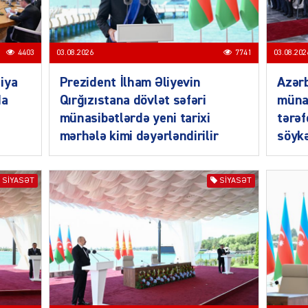
4403
03.08.2026
7741
03.08.202
iya
Prezident İlham Əliyevin
Azərb
MANŞE
da
Qırğızıstana dövlət səfəri
müna
münasibətlərdə yeni tarixi
tərəf
mərhələ kimi dəyərləndirilir
söykə
SIYASƏT
SIYASƏT
SIYAS
DÜNYA