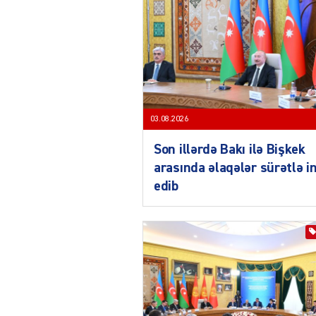
03.08.2026
Son illərdə Bakı ilə Bişkek
arasında əlaqələr sürətlə i
edib