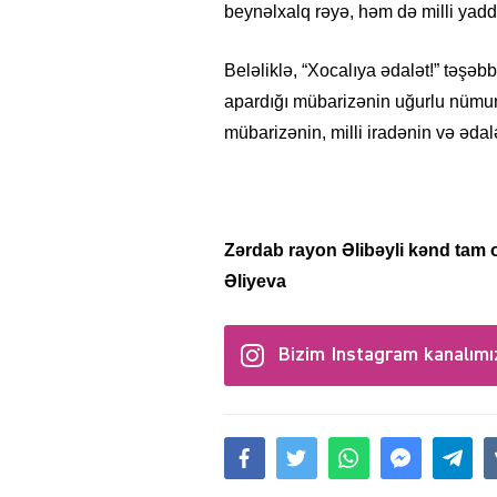
beynəlxalq rəyə, həm də milli yad
Beləliklə, “Xocalıya ədalət!” təşə
apardığı mübarizənin uğurlu nümun
mübarizənin, milli iradənin və ədal
Zərdab rayon Əlibəyli kənd tam 
Əliyeva
Bizim Instagram kanalımı