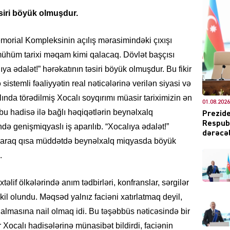
əsiri böyük olmuşdur.
morial Kompleksinin açılış mərasimindəki çıxışı
ühüm tarixi məqam kimi qalacaq. Dövlət başçısı
DÜNYA
ıya ədalət!” hərəkatının təsiri böyük olmuşdur. Bu fikir
istemli fəaliyyətin real nəticələrinə verilən siyasi və
lında törədilmiş Xocalı soyqırımı müasir tariximizin ən
01.08.2026
r bu hadisə ilə bağlı həqiqətlərin beynəlxalq
Prezide
Respubl
ndə genişmiqyaslı iş aparılıb. “Xocalıya ədalət!”
CƏMIY
dərəcəl
naraq qısa müddətdə beynəlxalq miqyasda böyük
.
lif ölkələrində anım tədbirləri, konfranslar, sərgilər
XARİCİ
kil olundu. Məqsəd yalnız faciəni xatırlatmaq deyil,
almasına nail olmaq idi. Bu təşəbbüs nəticəsində bir
 Xocalı hadisələrinə münasibət bildirdi, faciənin