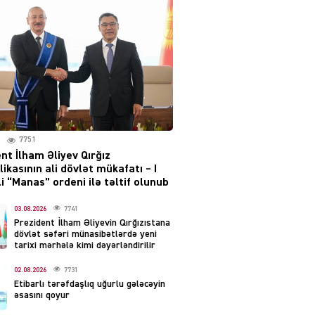
Moskvada güclü partlayış
səsləri eşidildi
07.08.2026
5477
Rusiya-Ukrayna
münaqişəsinin həllində
irəliləyiş var – Tramp
07.08.2026
7751
5489
nt İlham Əliyev Qırğız
ikasının ali dövlət mükafatı – I
YƏT
i “Manas” ordeni ilə təltif olunub
Prezident 2 fərman
imzaladı
03.08.2026
7741
Prezident İlham Əliyevin Qırğızıstana
07.08.2026
5478
dövlət səfəri münasibətlərdə yeni
tarixi mərhələ kimi dəyərləndirilir
 SİYASƏT
02.08.2026
7731
Tehran və İrəvandan
Etibarlı tərəfdaşlıq uğurlu gələcəyin
“Tramp yolu”na HƏMLƏ –
əsasını qoyur
REAKSİYA