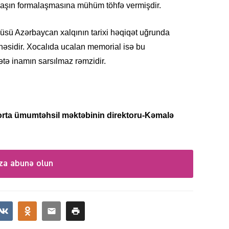
daşın formalaşmasına mühüm töhfə vermişdir.
bbüsü Azərbaycan xalqının tarixi həqiqət uğrunda
əsidir. Xocalıda ucalan memorial isə bu
KRIMIN
ətə inamın sarsılmaz rəmzidir.
orta ümumtəhsil məktəbinin direktoru-Kəmalə
SOSIAL
za abunə olun
KRIMIN