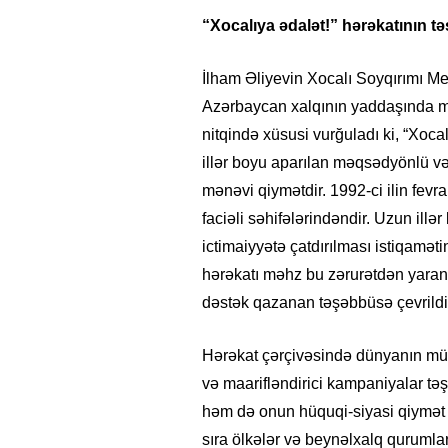
“Xocalıya ədalət!” hərəkatının t
İlham Əliyevin Xocalı Soyqırımı Me
Azərbaycan xalqının yaddaşında m
nitqində xüsusi vurğuladı ki, “Xocal
illər boyu aparılan məqsədyönlü və s
mənəvi qiymətdir. 1992-ci ilin fevra
faciəli səhifələrindəndir. Uzun illə
ictimaiyyətə çatdırılması istiqaməti
hərəkatı məhz bu zərurətdən yara
dəstək qazanan təşəbbüsə çevrildi
Hərəkat çərçivəsində dünyanın müxtə
və maarifləndirici kampaniyalar təş
həm də onun hüquqi-siyasi qiymət 
sıra ölkələr və beynəlxalq qurumlar