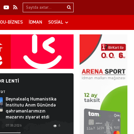
Search…
OU-BIZNES
İDMAN
SOSIAL
R LENTI
YƏT
Beynəlxalq Humanistika
İnstitutu Anım Günündə
qəhrəmanlarımızın
məzarını ziyarət etdi
07.08.2026
6