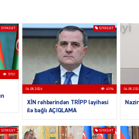
CƏMIY
SIYASƏT
SIYASƏT
SIYAS
5701
04.08.2026
4394
04.08.202
un
XİN rəhbərindən TRİPP layihəsi
Nazir
DÜNYA
ilə bağlı AÇIQLAMA
SIYASƏT
SIYASƏT