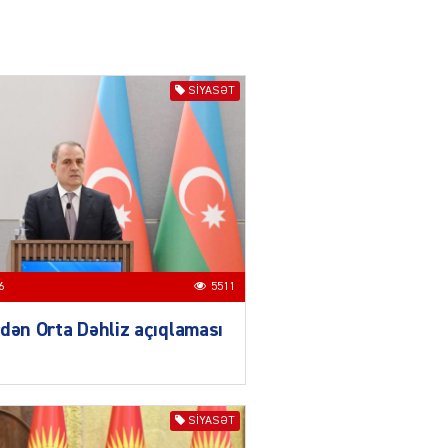
04.08.2026
3012
YƏT
SIYASƏT
Azərbaycanda sürücüsüz
nəqliyyat dövrü başlayır –
BELƏ işləyəcək
04.08.2026
4021
ƏT
XİN rəhbərindən TRİPP
layihəsi ilə bağlı AÇIQLAMA
04.08.2026
4394
6
5511
dən Orta Dəhliz açıqlaması
Müharibə Rusiyanın belini
bükür
04.08.2026
4010
SIYASƏT