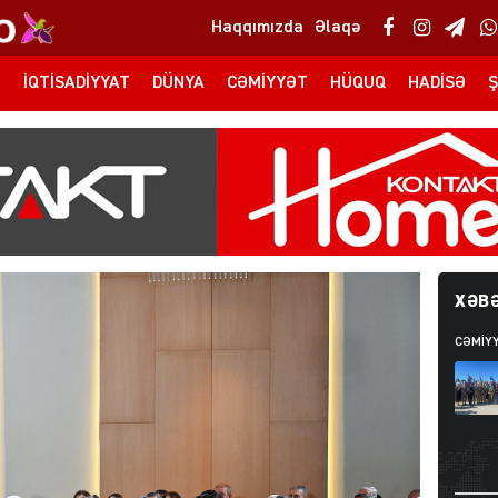
Haqqımızda
Əlaqə
T
İQTISADIYYAT
DÜNYA
CƏMIYYƏT
HÜQUQ
HADISƏ
Ş
XƏBƏ
CƏMIY