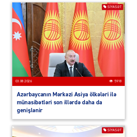
SIYASƏT
03.08.2026
5918
Azərbaycanın Mərkəzi Asiya ölkələri ilə
münasibətləri son illərdə daha da
genişlənir
SIYASƏT