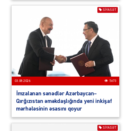
SIYASƏT
03.08.2026
5673
İmzalanan sənədlər Azərbaycan–
Qırğızıstan əməkdaşlığında yeni inkişaf
mərhələsinin əsasını qoyur
SIYASƏT