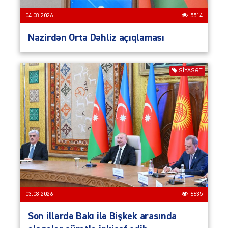
04.08.2026
5514
Nazirdən Orta Dəhliz açıqlaması
SIYASƏT
03.08.2026
6635
Son illərdə Bakı ilə Bişkek arasında