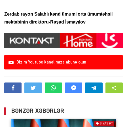
Zərdab rayon Salahlı kənd ümumi orta ümumtəhsil
məktəbinin direktoru-Rəşad İsmayılov
Bizim Youtube kanalımıza abunə olun
BƏNZƏR XƏBƏRLƏR
SIYASƏT