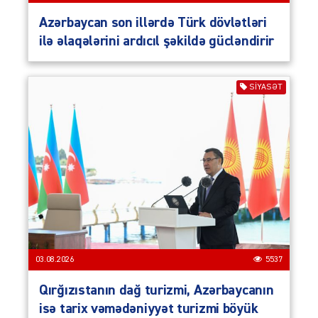
Azərbaycan son illərdə Türk dövlətləri
ilə əlaqələrini ardıcıl şəkildə gücləndirir
SIYASƏT
03.08.2026
5537
Qırğızıstanın dağ turizmi, Azərbaycanın
isə tarix vəmədəniyyət turizmi böyük