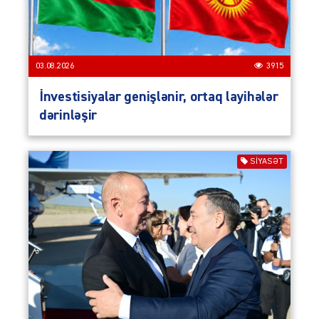
03.08.2026
3915
İnvestisiyalar genişlənir, ortaq layihələr
dərinləşir
SIYASƏT