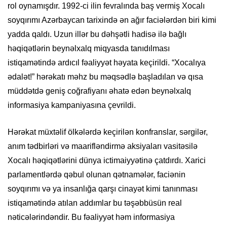
rol oynamışdır. 1992-ci ilin fevralında baş vermiş Xocalı
soyqırımı Azərbaycan tarixində ən ağır faciələrdən biri kimi
yadda qaldı. Uzun illər bu dəhşətli hadisə ilə bağlı
həqiqətlərin beynəlxalq miqyasda tanıdılması
istiqamətində ardıcıl fəaliyyət həyata keçirildi. “Xocalıya
ədalət!” hərəkatı məhz bu məqsədlə başladılan və qısa
müddətdə geniş coğrafiyanı əhatə edən beynəlxalq
informasiya kampaniyasına çevrildi.
Hərəkat müxtəlif ölkələrdə keçirilən konfranslar, sərgilər,
anım tədbirləri və maarifləndirmə aksiyaları vasitəsilə
Xocalı həqiqətlərini dünya ictimaiyyətinə çatdırdı. Xarici
parlamentlərdə qəbul olunan qətnamələr, faciənin
soyqırımı və ya insanlığa qarşı cinayət kimi tanınması
istiqamətində atılan addımlar bu təşəbbüsün real
nəticələrindəndir. Bu fəaliyyət həm informasiya