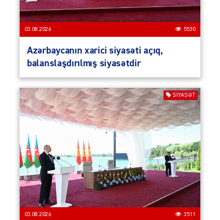
03.08.2026
5530
Azərbaycanın xarici siyasəti açıq,
balanslaşdırılmış siyasətdir
SIYASƏT
03.08.2026
3511