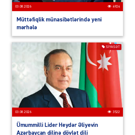
03.08.2026
4924
Müttəfiqlik münasibətlərində yeni
mərhələ
SIYASƏT
03.08.2026
3522
Ümummilli Lider Heydər Əliyevin
Azərbaycan dilinə dövlət dili