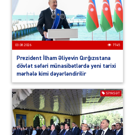
03.08.2026
7745
Prezident İlham Əliyevin Qırğızıstana
dövlət səfəri münasibətlərdə yeni tarixi
mərhələ kimi dəyərləndirilir
SIYASƏT