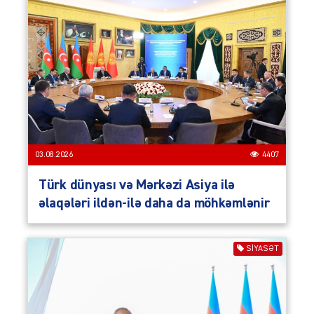
03.08.2026
4407
Türk dünyası və Mərkəzi Asiya ilə
əlaqələri ildən-ilə daha da möhkəmlənir
SIYASƏT