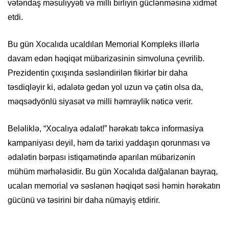
vətəndaş məsuliyyəti və milli birliyin güclənməsinə xidmət
etdi.
Bu gün Xocalıda ucaldılan Memorial Kompleks illərlə
davam edən həqiqət mübarizəsinin simvoluna çevrilib.
Prezidentin çıxışında səsləndirilən fikirlər bir daha
təsdiqləyir ki, ədalətə gedən yol uzun və çətin olsa da,
məqsədyönlü siyasət və milli həmrəylik nəticə verir.
Beləliklə, “Xocalıya ədalət!” hərəkatı təkcə informasiya
kampaniyası deyil, həm də tarixi yaddaşın qorunması və
ədalətin bərpası istiqamətində aparılan mübarizənin
mühüm mərhələsidir. Bu gün Xocalıda dalğalanan bayraq,
ucalan memorial və səslənən həqiqət səsi həmin hərəkatın
gücünü və təsirini bir daha nümayiş etdirir.