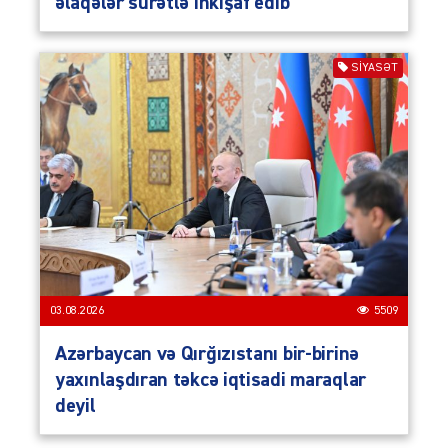
əlaqələr sürətlə inkişaf edib
SIYASƏT
03.08.2026
5509
Azərbaycan və Qırğızıstanı bir-birinə
yaxınlaşdıran təkcə iqtisadi maraqlar
deyil