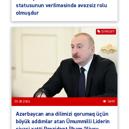
statusunun verilməsində əvəzsiz rolu
olmuşdur
SIYASƏT
03.08.2026
5499
Azərbaycan ana dilimizi qorumaq üçün
böyük addımlar atan Ümummilli Liderin