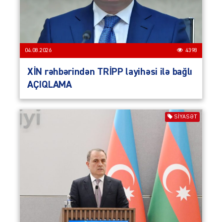
04.08.2026
4398
XİN rəhbərindən TRİPP layihəsi ilə bağlı
AÇIQLAMA
SIYASƏT