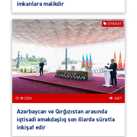
imkanlara malikdir
SIYASƏT
03.08.2026
6627
Azərbaycan və Qırğızıstan arasında
iqtisadi əməkdaşlıq son illərdə sürətlə
inkişaf edir