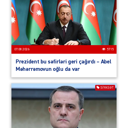
07.08.2026
5715
Prezident bu səfirləri geri çağırdı – Abel
Məhərrəmovun oğlu da var
SIYASƏT