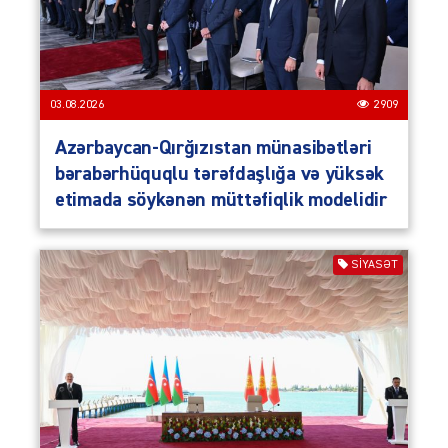
03.08.2026
2909
Azərbaycan-Qırğızıstan münasibətləri
bərabərhüquqlu tərəfdaşlığa və yüksək
etimada söykənən müttəfiqlik modelidir
SIYASƏT