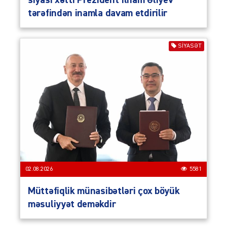
siyasi xətti Prezident İlham Əliyev
tərəfindən inamla davam etdirilir
SIYASƏT
02.08.2026
5581
Müttəfiqlik münasibətləri çox böyük
məsuliyyət deməkdir