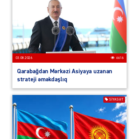
03.08.2026
6616
Qarabağdan Mərkəzi Asiyaya uzanan
strateji əməkdaşlıq
SIYASƏT