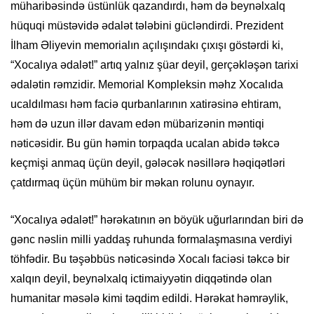
müharibəsində üstünlük qazandırdı, həm də beynəlxalq
hüquqi müstəvidə ədalət tələbini gücləndirdi. Prezident
İlham Əliyevin memorialın açılışındakı çıxışı göstərdi ki,
“Xocalıya ədalət!” artıq yalnız şüar deyil, gerçəkləşən tarixi
ədalətin rəmzidir. Memorial Kompleksin məhz Xocalıda
ucaldılması həm faciə qurbanlarının xatirəsinə ehtiram,
həm də uzun illər davam edən mübarizənin məntiqi
nəticəsidir. Bu gün həmin torpaqda ucalan abidə təkcə
keçmişi anmaq üçün deyil, gələcək nəsillərə həqiqətləri
çatdırmaq üçün mühüm bir məkan rolunu oynayır.
“Xocalıya ədalət!” hərəkatının ən böyük uğurlarından biri də
gənc nəslin milli yaddaş ruhunda formalaşmasına verdiyi
töhfədir. Bu təşəbbüs nəticəsində Xocalı faciəsi təkcə bir
xalqın deyil, beynəlxalq ictimaiyyətin diqqətində olan
humanitar məsələ kimi təqdim edildi. Hərəkat həmrəylik,