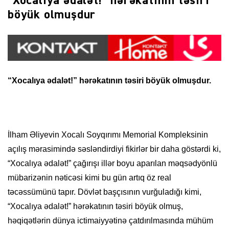
“Xocalıya ədalət!” hərəkatının təsiri
böyük olmuşdur
“Xocalıya ədalət!” hərəkatının təsiri böyük olmuşdur.
İlham Əliyevin Xocalı Soyqırımı Memorial Kompleksinin
açılış mərasimində səsləndirdiyi fikirlər bir daha göstərdi ki,
“Xocalıya ədalət!” çağırışı illər boyu aparılan məqsədyönlü
mübarizənin nəticəsi kimi bu gün artıq öz real
təcəssümünü tapır. Dövlət başçısının vurğuladığı kimi,
“Xocalıya ədalət!” hərəkatının təsiri böyük olmuş,
həqiqətlərin dünya ictimaiyyətinə çatdırılmasında mühüm