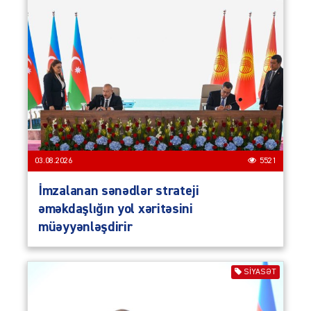
03.08.2026
5521
İmzalanan sənədlər strateji
əməkdaşlığın yol xəritəsini
müəyyənləşdirir
SIYASƏT