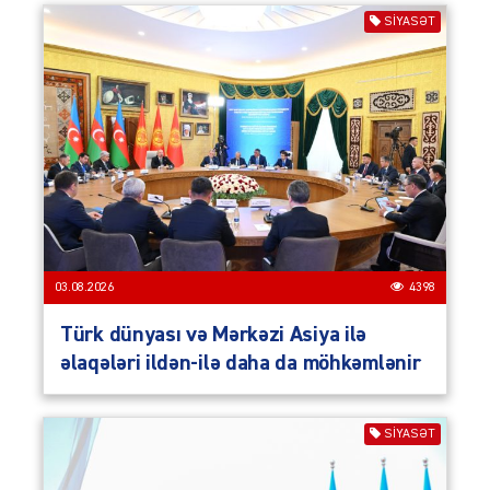
SIYASƏT
03.08.2026
4398
Türk dünyası və Mərkəzi Asiya ilə
əlaqələri ildən-ilə daha da möhkəmlənir
SIYASƏT