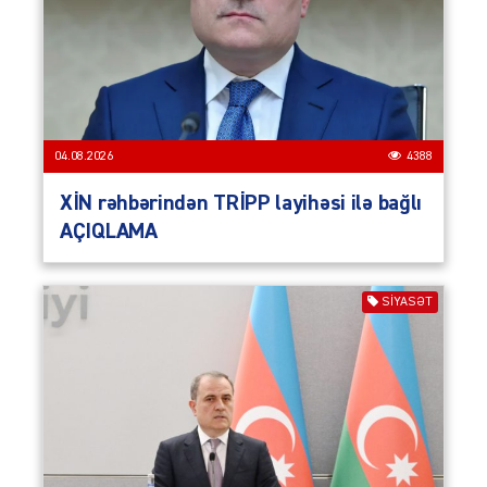
04.08.2026
4388
XİN rəhbərindən TRİPP layihəsi ilə bağlı
AÇIQLAMA
SIYASƏT