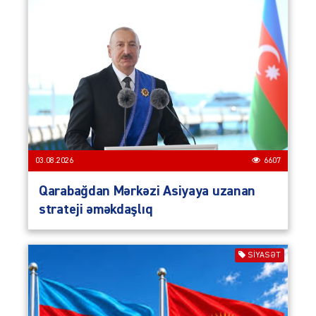
03.08.2026
6607
Qarabağdan Mərkəzi Asiyaya uzanan
strateji əməkdaşlıq
SIYASƏT