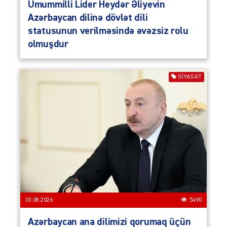
Ümummilli Lider Heydər Əliyevin
Azərbaycan dilinə dövlət dili
statusunun verilməsində əvəzsiz rolu
olmuşdur
SIYASƏT
03.08.2026
5490
Azərbaycan ana dilimizi qorumaq üçün