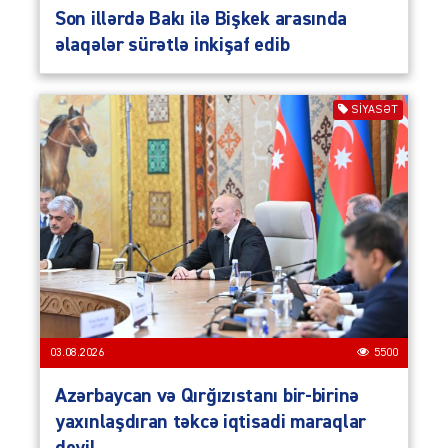
Son illərdə Bakı ilə Bişkek arasında
əlaqələr sürətlə inkişaf edib
SIYASƏT
03.08.2026
5500
Azərbaycan və Qırğızıstanı bir-birinə
yaxınlaşdıran təkcə iqtisadi maraqlar
deyil