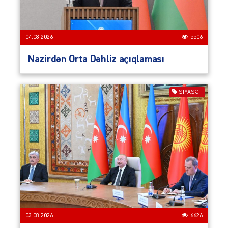
04.08.2026
5506
Nazirdən Orta Dəhliz açıqlaması
SIYASƏT
03.08.2026
6626