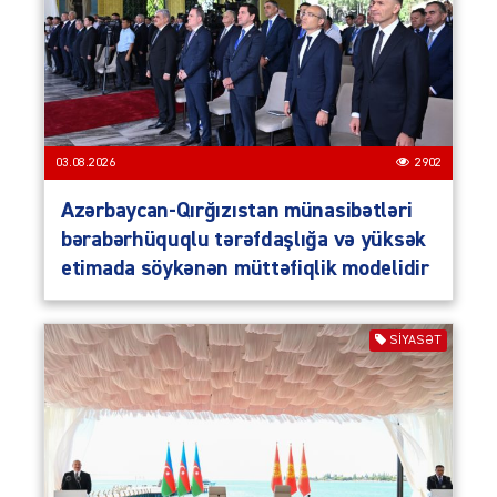
03.08.2026
2902
Azərbaycan-Qırğızıstan münasibətləri
bərabərhüquqlu tərəfdaşlığa və yüksək
etimada söykənən müttəfiqlik modelidir
SIYASƏT