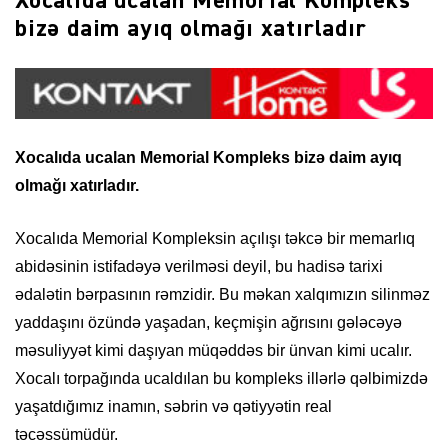
Xocalıda ucalan Memorial Kompleks
bizə daim ayıq olmağı xatırladır
Xocalıda ucalan Memorial Kompleks bizə daim ayıq
olmağı xatırladır.
Xocalıda Memorial Kompleksin açılışı təkcə bir memarlıq
abidəsinin istifadəyə verilməsi deyil, bu hadisə tarixi
ədalətin bərpasının rəmzidir. Bu məkan xalqımızın silinməz
yaddaşını özündə yaşadan, keçmişin ağrısını gələcəyə
məsuliyyət kimi daşıyan müqəddəs bir ünvan kimi ucalır.
Xocalı torpağında ucaldılan bu kompleks illərlə qəlbimizdə
yaşatdığımız inamın, səbrin və qətiyyətin real
təcəssümüdür.