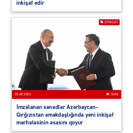
inkişaf edir
SIYASƏT
03.08.2026
5660
İmzalanan sənədlər Azərbaycan–
Qırğızıstan əməkdaşlığında yeni inkişaf
mərhələsinin əsasını qoyur