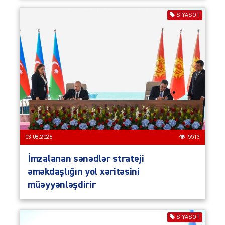
SIYASƏT
03.08.2026
5513
İmzalanan sənədlər strateji
əməkdaşlığın yol xəritəsini
müəyyənləşdirir
SIYASƏT