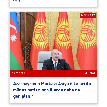
SIYASƏT
03.08.2026
5909
Azərbaycanın Mərkəzi Asiya ölkələri ilə
münasibətləri son illərdə daha da
genişlənir