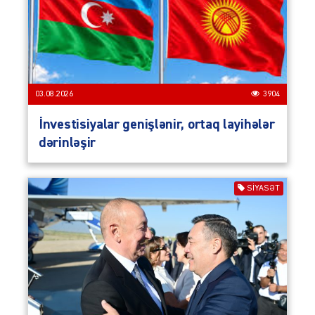
03.08.2026
3904
İnvestisiyalar genişlənir, ortaq layihələr
dərinləşir
SIYASƏT