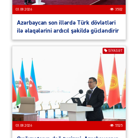
03.08.2026
3502
Azərbaycan son illərdə Türk dövlətləri
ilə əlaqələrini ardıcıl şəkildə gücləndirir
SIYASƏT
03.08.2026
5525