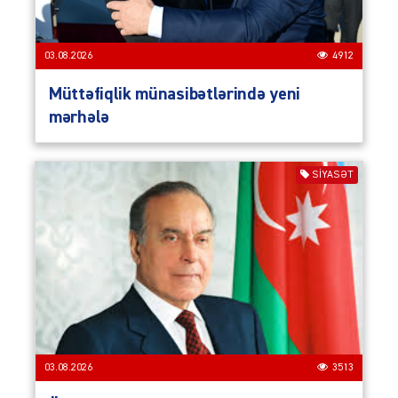
03.08.2026
4912
Müttəfiqlik münasibətlərində yeni
mərhələ
SIYASƏT
03.08.2026
3513