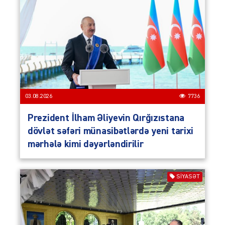
03.08.2026
7736
Prezident İlham Əliyevin Qırğızıstana
dövlət səfəri münasibətlərdə yeni tarixi
mərhələ kimi dəyərləndirilir
SIYASƏT