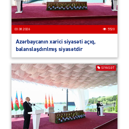
03.08.2026
5520
Azərbaycanın xarici siyasəti açıq,
balanslaşdırılmış siyasətdir
SIYASƏT