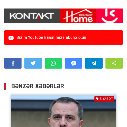
Bizim Youtube kanalımıza abunə olun
BƏNZƏR XƏBƏRLƏR
SIYASƏT