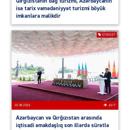
Qırğızıstanın dağ turizmi, Azərbaycanın
isə tarix vəmədəniyyət turizmi böyük
imkanlara malikdir
SIYASƏT
03.08.2026
6617
Azərbaycan və Qırğızıstan arasında
iqtisadi əməkdaşlıq son illərdə sürətlə