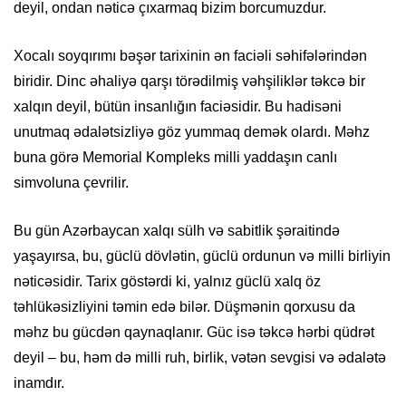
deyil, ondan nəticə çıxarmaq bizim borcumuzdur.
Xocalı soyqırımı bəşər tarixinin ən faciəli səhifələrindən
biridir. Dinc əhaliyə qarşı törədilmiş vəhşiliklər təkcə bir
xalqın deyil, bütün insanlığın faciəsidir. Bu hadisəni
unutmaq ədalətsizliyə göz yummaq demək olardı. Məhz
buna görə Memorial Kompleks milli yaddaşın canlı
simvoluna çevrilir.
Bu gün Azərbaycan xalqı sülh və sabitlik şəraitində
yaşayırsa, bu, güclü dövlətin, güclü ordunun və milli birliyin
nəticəsidir. Tarix göstərdi ki, yalnız güclü xalq öz
təhlükəsizliyini təmin edə bilər. Düşmənin qorxusu da
məhz bu gücdən qaynaqlanır. Güc isə təkcə hərbi qüdrət
deyil – bu, həm də milli ruh, birlik, vətən sevgisi və ədalətə
inamdır.