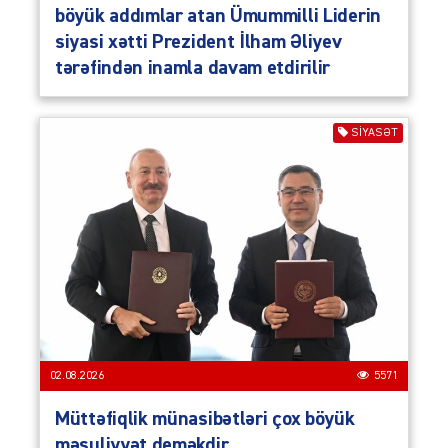
böyük addımlar atan Ümummilli Liderin
siyasi xətti Prezident İlham Əliyev
tərəfindən inamla davam etdirilir
SIYASƏT
02.08.2026
5571
Müttəfiqlik münasibətləri çox böyük
məsuliyyət deməkdir