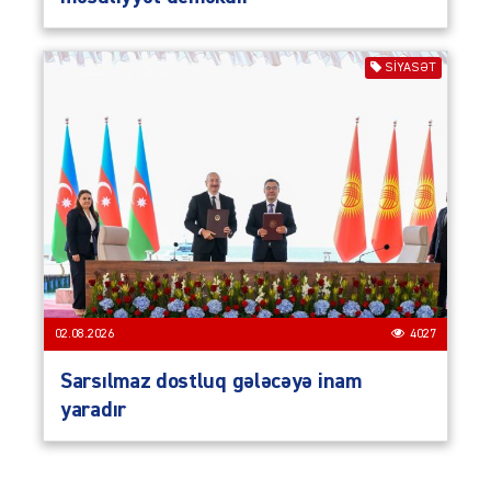
SIYASƏT
02.08.2026
4027
Sarsılmaz dostluq gələcəyə inam
yaradır