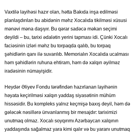
Vaxtilə layihəsi hazır olan, hətta Bakıda inşa edilməsi
planlaşdırılan bu abidənin məhz Xocalıda tikilməsi xüsusi
mənəvi məna daşıyır. Bu qərar sadəcə məkan seçimi
deyildi – bu, tarixi ədalətin yerini tapması idi. Çünki Xocalı
faciəsinin izləri məhz bu torpaqda qalıb, bu torpaq
şəhidlərin qanı ilə suvarılıb. Memorialın Xocalıda ucalması
həm şəhidlərin ruhuna ehtiram, həm də xalqın əyilməz
iradəsinin nümayişidir.
Heydər Əliyev Fondu tərəfindən hazırlanan layihənin
həyata keçirilməsi xalqın yaddaş siyasətinin mühüm
hissəsidir. Bu kompleks yalnız keçmişə baxış deyil, həm də
gələcək nəsillərə ünvanlanmış bir mesajdır: tariximizi
unutmaq olmaz. Xocalı soyqırımı Azərbaycan xalqının
yaddaşında sağalmaz yara kimi qalır və bu yaranı unutmaq