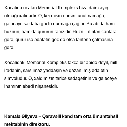
Xocalıda ucalan Memorial Kompleks bizə daim ayıq
olmağı xatırladır. O, keçmişin dərsini unutmamağa,
gələcəyi isə daha güclü qurmağa çağırır. Bu abidə həm
hüznün, həm də qürurun rəmzidir. Hüzn – itirilən canlara
görə, qürur isə ədalətin gec də olsa təntənə çalmasına
görə.
Xocalıdakı Memorial Kompleks təkcə bir abidə deyil, milli
iradənin, sarsılmaz yaddaşın və qazanılmış ədalətin
simvoludur. O, xalqımızın tarixə sədaqətinin və gələcəyə
inamının əbədi nişanəsidir.
Kəmalə Əliyeva – Qaravəlli kənd tam orta ümumtəhsil
məktəbinin direktoru.