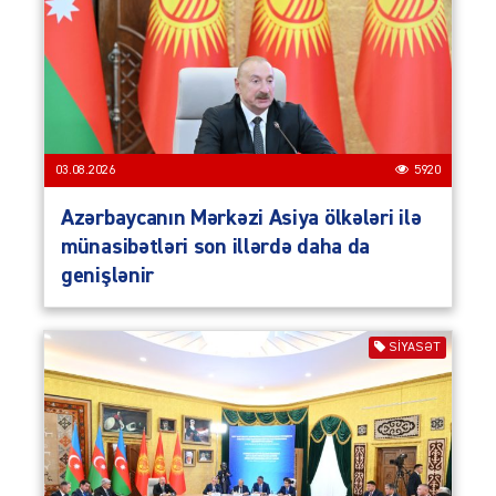
03.08.2026
5920
Azərbaycanın Mərkəzi Asiya ölkələri ilə
münasibətləri son illərdə daha da
genişlənir
SIYASƏT