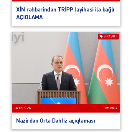
XİN rəhbərindən TRİPP layihəsi ilə bağlı
AÇIQLAMA
SIYASƏT
04.08.2026
5514
Nazirdən Orta Dəhliz açıqlaması