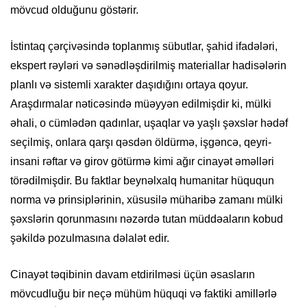
mövcud olduğunu göstərir.
İstintaq çərçivəsində toplanmış sübutlar, şahid ifadələri,
ekspert rəyləri və sənədləşdirilmiş materiallar hadisələrin
planlı və sistemli xarakter daşıdığını ortaya qoyur.
Araşdırmalar nəticəsində müəyyən edilmişdir ki, mülki
əhali, o cümlədən qadınlar, uşaqlar və yaşlı şəxslər hədəf
seçilmiş, onlara qarşı qəsdən öldürmə, işgəncə, qeyri-
insani rəftar və girov götürmə kimi ağır cinayət əməlləri
törədilmişdir. Bu faktlar beynəlxalq humanitar hüququn
norma və prinsiplərinin, xüsusilə müharibə zamanı mülki
şəxslərin qorunmasını nəzərdə tutan müddəaların kobud
şəkildə pozulmasına dəlalət edir.
Cinayət təqibinin davam etdirilməsi üçün əsasların
mövcudluğu bir neçə mühüm hüquqi və faktiki amillərlə