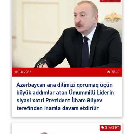
03.08.2026
5500
Azərbaycan ana dilimizi qorumaq üçün
böyük addımlar atan Ümummilli Liderin
siyasi xətti Prezident İlham Əliyev
tərəfindən inamla davam etdirilir
SIYASƏT