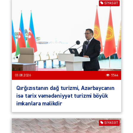
SIYASƏT
03.08.2026
5544
Qırğızıstanın dağ turizmi, Azərbaycanın
isə tarix vəmədəniyyət turizmi böyük
imkanlara malikdir
SIYASƏT