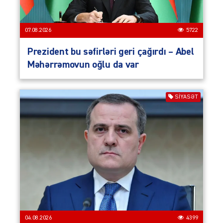
07.08.2026
5722
Prezident bu səfirləri geri çağırdı – Abel
Məhərrəmovun oğlu da var
SIYASƏT
04.08.2026
4399