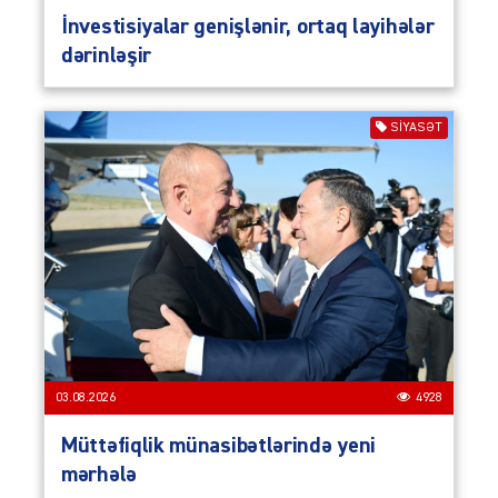
İnvestisiyalar genişlənir, ortaq layihələr
dərinləşir
SIYASƏT
03.08.2026
4928
Müttəfiqlik münasibətlərində yeni
mərhələ