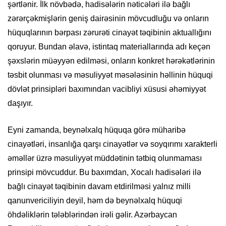
şərtlənir. İlk növbədə, hadisələrin nəticələri ilə bağlı
zərərçəkmişlərin geniş dairəsinin mövcudluğu və onların
hüquqlarının bərpası zərurəti cinayət təqibinin aktuallığını
qoruyur. Bundan əlavə, istintaq materiallarında adı keçən
şəxslərin müəyyən edilməsi, onların konkret hərəkətlərinin
təsbit olunması və məsuliyyət məsələsinin həllinin hüquqi
dövlət prinsipləri baxımından vacibliyi xüsusi əhəmiyyət
daşıyır.
Eyni zamanda, beynəlxalq hüquqa görə müharibə
cinayətləri, insanlığa qarşı cinayətlər və soyqırımı xarakterli
əməllər üzrə məsuliyyət müddətinin tətbiq olunmaması
prinsipi mövcuddur. Bu baxımdan, Xocalı hadisələri ilə
bağlı cinayət təqibinin davam etdirilməsi yalnız milli
qanunvericiliyin deyil, həm də beynəlxalq hüquqi
öhdəliklərin tələblərindən irəli gəlir. Azərbaycan