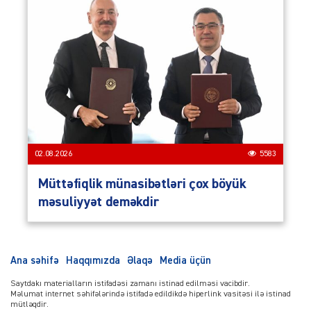
02.08.2026
5583
Müttəfiqlik münasibətləri çox böyük
məsuliyyət deməkdir
Ana səhifə
Haqqımızda
Əlaqə
Media üçün
Saytdakı materialların istifadəsi zamanı istinad edilməsi vacibdir.
Məlumat internet səhifələrində istifadə edildikdə hiperlink vasitəsi ilə istinad
mütləqdir.