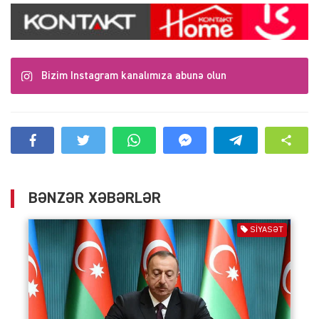
Bizim Instagram kanalımıza abunə olun
BƏNZƏR XƏBƏRLƏR
SIYASƏT