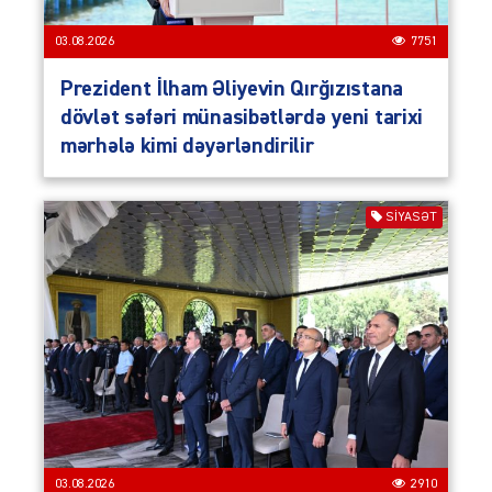
03.08.2026
7751
Prezident İlham Əliyevin Qırğızıstana
dövlət səfəri münasibətlərdə yeni tarixi
mərhələ kimi dəyərləndirilir
SIYASƏT
03.08.2026
2910