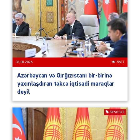
03.08.2026
5511
Azərbaycan və Qırğızıstanı bir-birinə
yaxınlaşdıran təkcə iqtisadi maraqlar
deyil
SIYASƏT