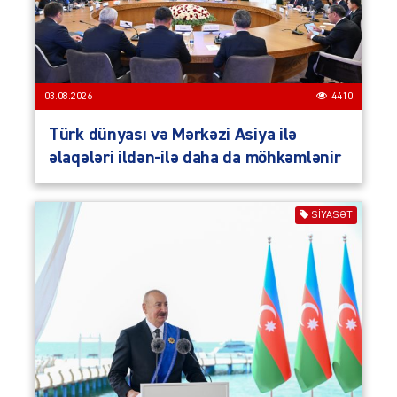
03.08.2026
4410
Türk dünyası və Mərkəzi Asiya ilə
əlaqələri ildən-ilə daha da möhkəmlənir
SIYASƏT