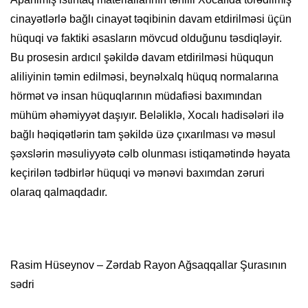
cinayətlərlə bağlı cinayət təqibinin davam etdirilməsi üçün
hüquqi və faktiki əsasların mövcud olduğunu təsdiqləyir.
Bu prosesin ardıcıl şəkildə davam etdirilməsi hüququn
aliliyinin təmin edilməsi, beynəlxalq hüquq normalarına
hörmət və insan hüquqlarının müdafiəsi baxımından
mühüm əhəmiyyət daşıyır. Beləliklə, Xocalı hadisələri ilə
bağlı həqiqətlərin tam şəkildə üzə çıxarılması və məsul
şəxslərin məsuliyyətə cəlb olunması istiqamətində həyata
keçirilən tədbirlər hüquqi və mənəvi baxımdan zəruri
olaraq qalmaqdadır.
Rasim Hüseynov – Zərdab Rayon Ağsaqqallar Şurasının
sədri