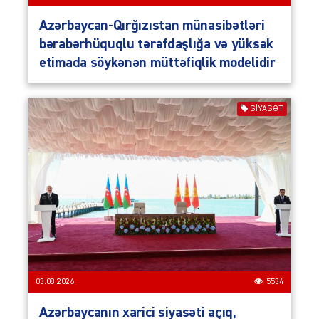
Azərbaycan-Qırğızıstan münasibətləri
bərabərhüquqlu tərəfdaşlığa və yüksək
etimada söykənən müttəfiqlik modelidir
SIYASƏT
03.08.2026
5534
Azərbaycanın xarici siyasəti açıq,