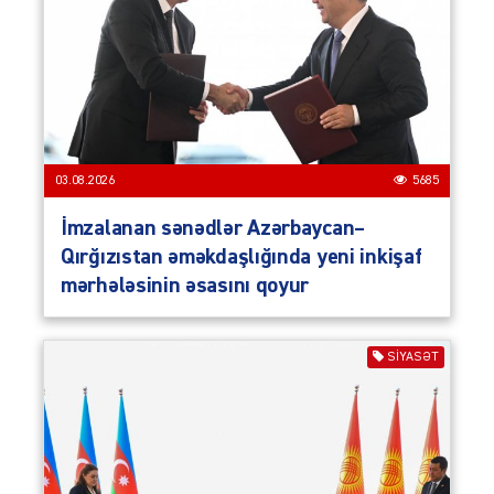
03.08.2026
5685
İmzalanan sənədlər Azərbaycan–
Qırğızıstan əməkdaşlığında yeni inkişaf
mərhələsinin əsasını qoyur
SIYASƏT