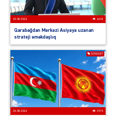
03.08.2026
6618
Qarabağdan Mərkəzi Asiyaya uzanan
strateji əməkdaşlıq
SIYASƏT
03.08.2026
3915