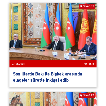
SIYASƏT
03.08.2026
6636
Son illərdə Bakı ilə Bişkek arasında
əlaqələr sürətlə inkişaf edib
SIYASƏT