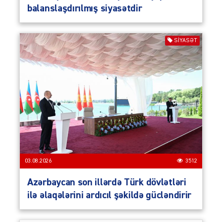
balanslaşdırılmış siyasətdir
SIYASƏT
03.08.2026
3512
Azərbaycan son illərdə Türk dövlətləri
ilə əlaqələrini ardıcıl şəkildə gücləndirir