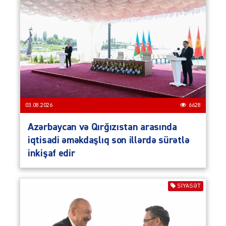
03.08.2026
6628
Azərbaycan və Qırğızıstan arasında
iqtisadi əməkdaşlıq son illərdə sürətlə
inkişaf edir
SIYASƏT