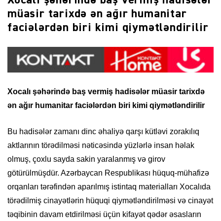
Xocalı şəhərində baş vermiş hadisələr
müasir tarixdə ən ağır humanitar
faciələrdən biri kimi qiymətləndirilir
Xocalı şəhərində baş vermiş hadisələr müasir tarixdə
ən
ağır humanitar faciələrdən biri kimi qiymətləndirilir
Bu hadisələr zamanı dinc əhaliyə qarşı kütləvi zorakılıq
aktlarının törədilməsi nəticəsində yüzlərlə insan həlak
olmuş, çoxlu sayda sakin yaralanmış və girov
götürülmüşdür. Azərbaycan Respublikası hüquq-mühafizə
orqanları tərəfindən aparılmış istintaq materialları Xocalıda
törədilmiş cinayətlərin hüquqi qiymətləndirilməsi və cinayət
təqibinin davam etdirilməsi üçün kifayət qədər əsasların