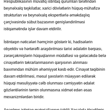
Respublikasının müvafiq istintaq qurumları tərəfindən
beynəlxalq təşkilatlar, xarici dövlətlərin hüquq-mühafizə
strukturları və beynəlxalq ekspertlərlə əməkdaşlıq
çərçivəsində sübut bazasının genişləndirilməsi
istiqamətində işlər davam etdirilir.
İstintaqın nəticələri həmçinin göstərir ki, hadisələrin
obyektiv və hərtərəfli araşdırılması tarixi ədalətin bərpası,
zərərçəkmişlərin hüquqlarının müdafiəsi və gələcəkdə belə
cinayətlərin təkrarlanmasının qarşısının alınması
baxımından mühüm əhəmiyyət kəsb edir. Cinayət təqibinin
davam etdirilməsi, məsul şəxslərin müəyyən edilərək
hüquqi məsuliyyətə cəlb olunması cəmiyyətin ədalət
gözləntilərinin təmin olunmasına xidmət edən əsas
mexanizmlərdən biridir.
Aparılmış istintaq materiallarının təhlili Xocalıda törədilmiş