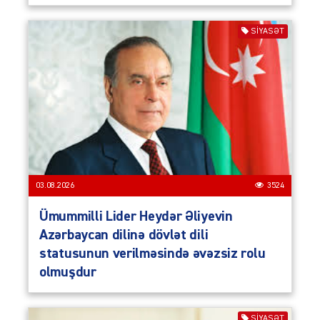
SIYASƏT
03.08.2026
3524
Ümummilli Lider Heydər Əliyevin
Azərbaycan dilinə dövlət dili
statusunun verilməsində əvəzsiz rolu
olmuşdur
SIYASƏT