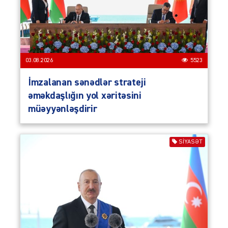
03.08.2026
5523
İmzalanan sənədlər strateji
əməkdaşlığın yol xəritəsini
müəyyənləşdirir
SIYASƏT