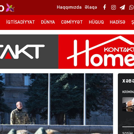
Haqqımızda
Əlaqə
T
İQTISADIYYAT
DÜNYA
CƏMIYYƏT
HÜQUQ
HADISƏ
Ş
XƏBƏ
KRIMIN
SOSIAL