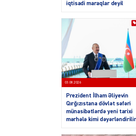
iqtisadi maraqlar deyil
03.08.2026
Prezident İlham Əliyevin
Qırğızıstana dövlət səfəri
münasibətlərdə yeni tarixi
mərhələ kimi dəyərləndirili