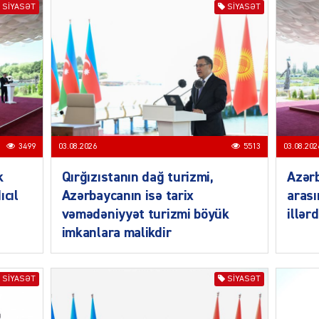
SIYASƏT
SIYASƏT
SIYAS
3499
03.08.2026
5513
03.08.202
k
Qırğızıstanın dağ turizmi,
Azərb
ıcıl
Azərbaycanın isə tarix
arası
vəmədəniyyət turizmi böyük
illər
SIYAS
imkanlara malikdir
SIYASƏT
SIYASƏT