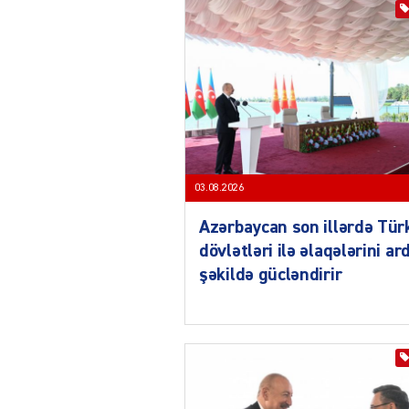
03.08.2026
Azərbaycan son illərdə Tür
dövlətləri ilə əlaqələrini ard
şəkildə gücləndirir