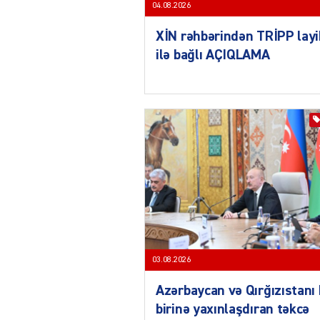
04.08.2026
XİN rəhbərindən TRİPP layi
ilə bağlı AÇIQLAMA
03.08.2026
Azərbaycan və Qırğızıstanı 
birinə yaxınlaşdıran təkcə