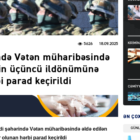
KRIMIN
5626
18.09.2025
ndə Vətən müharibəsində
rin üçüncü ildönümünə
 parad keçirildi
CƏMIY
ƏN ÇO
di şəhərində Vətən müharibəsində əldə edilən
GÜN
SIYAS
olunan hərbi parad keçirildi