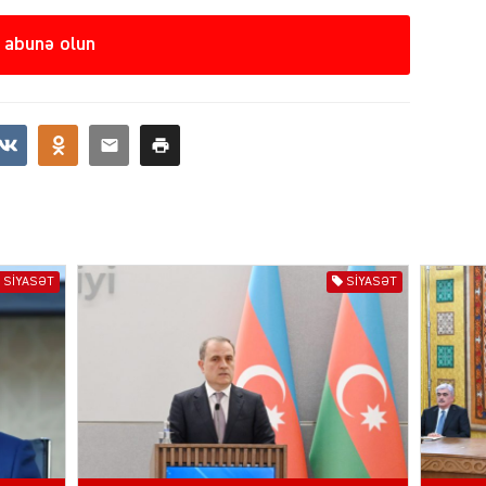
SIYAS
 abunə olun
DÜNYA
SIYASƏT
SIYASƏT
CƏMIY
SIYAS