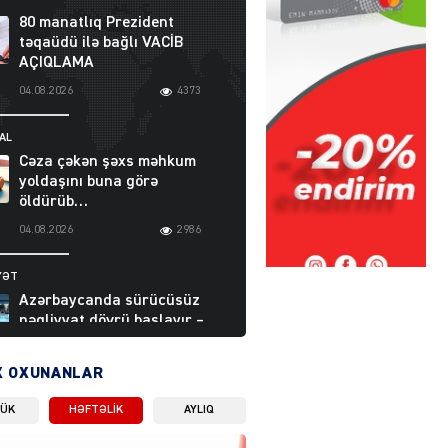
80 manatlıq Prezident
təqaüdü ilə bağlı VACİB
AÇIQLAMA
04.08.2026
4373
AL
Cəza çəkən şəxs məhkum
yoldaşını buna görə
öldürüb…
04.08.2026
2986
YƏT
Azərbaycanda sürücüsüz
nəqliyyat dövrü başlayır –
BELƏ işləyəcək
04.08.2026
3988
X OXUNANLAR
LÜK
HƏFTƏLIK
AYLIQ
ƏT
XİN rəhbərindən TRİPP