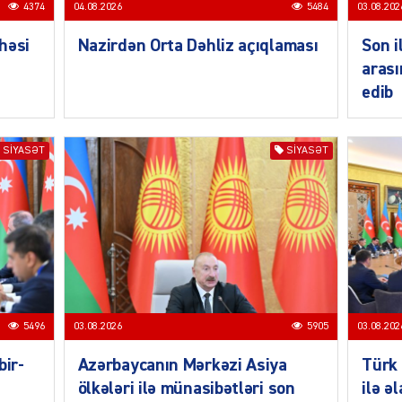
4374
04.08.2026
5484
03.08.202
həsi
Nazirdən Orta Dəhliz açıqlaması
Son i
arası
SIYAS
edib
SIYASƏT
SIYASƏT
SIYAS
5496
03.08.2026
5905
03.08.202
SIYAS
bir-
Azərbaycanın Mərkəzi Asiya
Türk 
ölkələri ilə münasibətləri son
ilə ə