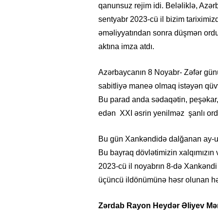
qanunsuz rejim idi. Beləliklə,
sentyabr 2023-cü il bizim tariximi
əməliyyatından sonra düşmən ordusu
aktına imza atdı.
Azərbaycanın 8 Noyabr- Zəfər gün
sabitliyə maneə olmaq istəyən qüv
Bu parad anda sədaqətin, peşəkar, 
edən XXI əsrin yenilməz şanlı ord
Bu gün Xankəndidə dalğanan ay-uld
Bu bayraq dövlətimizin xalqımızın 
2023-cü il noyabrın 8-də Xankəndi
üçüncü ildönümünə həsr olunan hər
Zərdab
R
ayon Heydər Əliyev Mə