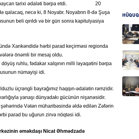
 Azərbaycan tarixi ədaləti bərpa etdi. 20
zdə qalacaq, necə ki, 8 Noyabr. Noyabrın 8-də Şuşa
HÜQUQ
nun beli qırıldı və bir gün sonra kapitulyasiya
CƏMIY
ündə Xankəndidə hərbi parad keçirməsi regionda
vələrə önəmli bir mesaj oldu.
CƏMIY
döyüş ruhlu, fədakar xalqının milli ləyaqətini bərpa
usunun nümayişi idi.
uzlu üçrəngli bayrağımız haqqın-ədalətin rəmzidir.
varlığıyla yanaşı dünyadakı gücünün nişanəsidir.
MANŞE
 şəhərində Vətən müharibəsində əldə edilən Zəfərin
bi parad bu uğurun zirvə nöqtəsi idi.
rkəzinin
əməkdaşı
Nicat Əhmədzadə