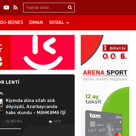
Search…
OU-BIZNES
İDMAN
SOSIAL
R LENTI
AL
Kiyevdə əlinə silah alıb
döyüşdü, Azərbaycanda
həbs olundu – MƏHKƏMƏ İŞİ
04.08.2026
4372