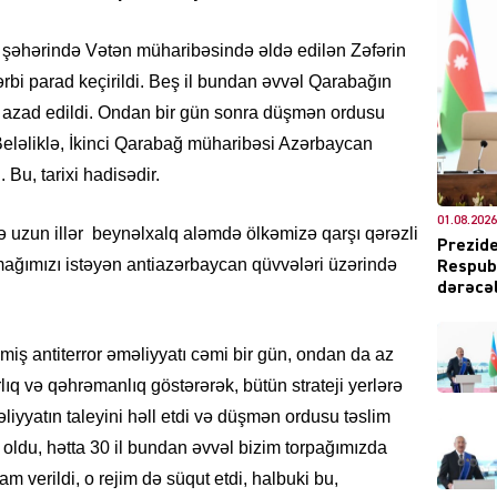
 şəhərində Vətən müharibəsində əldə edilən Zəfərin
bi parad keçirildi. Beş il bundan əvvəl Qarabağın
DÜNYA
n azad edildi. Ondan bir gün sonra düşmən ordusu
 Beləliklə, İkinci Qarabağ müharibəsi Azərbaycan
. Bu, tarixi hadisədir.
01.08.2026
ŞOU-B
 uzun illər beynəlxalq aləmdə ölkəmizə qarşı qərəzli
Prezide
şmağımızı istəyən antiazərbaycan qüvvələri üzərində
Respubl
dərəcəl
lmiş antiterror əməliyyatı cəmi bir gün, ondan da az
q və qəhrəmanlıq göstərərək, bütün strateji yerlərə
CƏMIY
liyyatın taleyini həll etdi və düşmən ordusu təslim
oldu, hətta 30 il bundan əvvəl bizim torpağımızda
m verildi, o rejim də süqut etdi, halbuki bu,