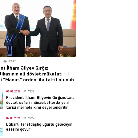
layihəsi ilə bağlı AÇIQLAMA
04.08.2026
4374
Müharibə Rusiyanın belini
bükür
04.08.2026
3987
7737
IZNES
nt İlham Əliyev Qırğız
Ekranlardan uzaq qalan
ikasının ali dövlət mükafatı – I
məşhur aktrisanın yeni
i “Manas” ordeni ilə təltif olunub
qazanc mənbəyi ortaya
çıxdı
03.08.2026
7726
Prezident İlham Əliyevin Qırğızıstana
04.08.2026
2149
dövlət səfəri münasibətlərdə yeni
tarixi mərhələ kimi dəyərləndirilir
YƏT
02.08.2026
7722
Hüseyn Həsənov haqqında
Etibarlı tərəfdaşlıq uğurlu gələcəyin
həbs qərarı verildi –
əsasını qoyur
Milyonluq əmlakı müsadirə