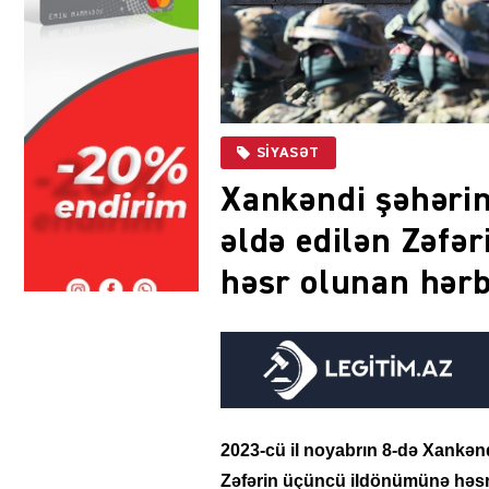
SIYASƏT
Xankəndi şəhəri
əldə edilən Zəfə
həsr olunan hərbi
2023-cü il noyabrın 8-də Xankən
Zəfərin üçüncü ildönümünə həsr 