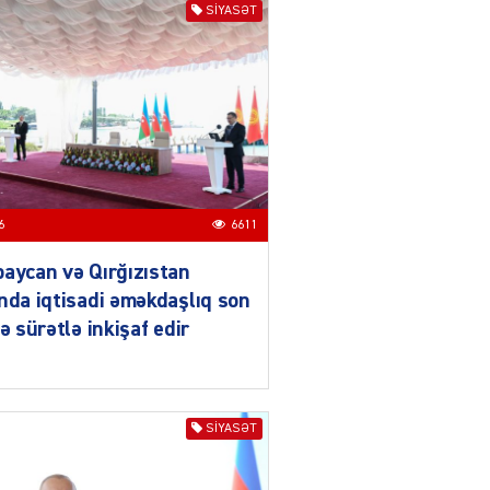
SIYASƏT
Azərbaycanın xarici
siyasəti açıq,
balanslaşdırılmış
siyasətdir
03.08.2026
5513
ƏT
Azərbaycan son illərdə
Türk dövlətləri ilə
6
6611
əlaqələrini ardıcıl şəkildə
gücləndirir
aycan və Qırğızıstan
03.08.2026
3499
nda iqtisadi əməkdaşlıq son
də sürətlə inkişaf edir
ƏT
Qırğızıstanın dağ turizmi,
Azərbaycanın isə tarix
vəmədəniyyət turizmi böyük
SIYASƏT
imkanlara malikdir
03.08.2026
5513