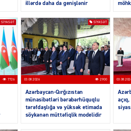
illərdə daha da genişlənir
möhk
SIYASƏT
SIYASƏT
SIYAS
SIYAS
7726
03.08.2026
2900
03.08.202
Azərbaycan-Qırğızıstan
Azərb
münasibətləri bərabərhüquqlu
açıq,
tərəfdaşlığa və yüksək etimada
siyas
r
söykənən müttəfiqlik modelidir
SIYAS