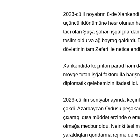
2023-cü il noyabrın 8-də Xankəndi
üçüncü ildönümünə həsr olunan hər
tacı olan Şuşa şəhəri işğalçılarda
təslim oldu və ağ bayraq qaldırdı.
dövlətinin tam Zəfəri ilə nəticələndi
Xankəndidə keçirilən parad həm də
mövqe tutan işğal faktoru ilə barı
diplomatik qələbəmizin ifadəsi idi.
2023-cü ilin sentyabr ayında keçiri
çəkdi. Azərbaycan Ordusu peşəkarlı
çıxaraq, qısa müddət ərzində o əmə
olmağa məcbur oldu. Nəinki təslim 
yaratdıqları qondarma rejimə də xita