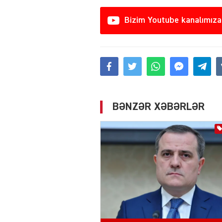
Bizim Youtube kanalımıza
BƏNZƏR XƏBƏRLƏR