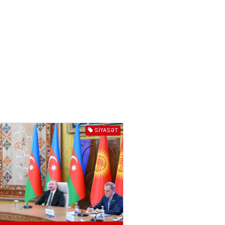
ƏT
Nazirdən Orta Dəhliz
açıqlaması
04.08.2026
5484
Ermənistanın taleyi BU
TARİXDƏ həll olunacaq
04.08.2026
5475
SIYASƏT
YƏT
Sədərəkdən Culfaya icra
başçısı göndərildi
04.08.2026
4385
ƏT
Son illərdə Bakı ilə Bişkek
arasında əlaqələr sürətlə
inkişaf edib