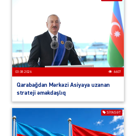
03.08.2026
6607
Qarabağdan Mərkəzi Asiyaya uzanan
strateji əməkdaşlıq
SIYASƏT