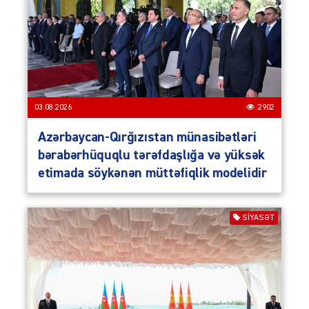
03.08.2026
2902
Azərbaycan-Qırğızıstan münasibətləri
bərabərhüquqlu tərəfdaşlığa və yüksək
etimada söykənən müttəfiqlik modelidir
SIYASƏT