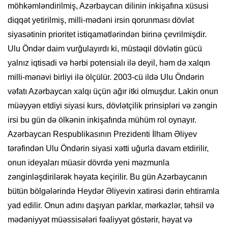
möhkəmləndirilmiş, Azərbaycan dilinin inkişafına xüsusi
diqqət yetirilmiş, milli-mədəni irsin qorunması dövlət
siyasətinin prioritet istiqamətlərindən birinə çevrilmişdir.
Ulu Öndər daim vurğulayırdı ki, müstəqil dövlətin gücü
yalnız iqtisadi və hərbi potensialı ilə deyil, həm də xalqın
milli-mənəvi birliyi ilə ölçülür. 2003-cü ildə Ulu Öndərin
vəfatı Azərbaycan xalqı üçün ağır itki olmuşdur. Lakin onun
müəyyən etdiyi siyasi kurs, dövlətçilik prinsipləri və zəngin
irsi bu gün də ölkənin inkişafında mühüm rol oynayır.
Azərbaycan Respublikasının Prezidenti İlham Əliyev
tərəfindən Ulu Öndərin siyasi xətti uğurla davam etdirilir,
onun ideyaları müasir dövrdə yeni məzmunla
zənginləşdirilərək həyata keçirilir. Bu gün Azərbaycanın
bütün bölgələrində Heydər Əliyevin xatirəsi dərin ehtiramla
yad edilir. Onun adını daşıyan parklar, mərkəzlər, təhsil və
mədəniyyət müəssisələri fəaliyyət göstərir, həyat və