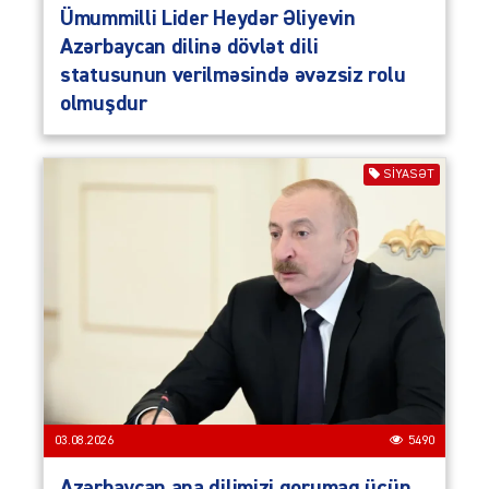
Ümummilli Lider Heydər Əliyevin
Azərbaycan dilinə dövlət dili
statusunun verilməsində əvəzsiz rolu
olmuşdur
SIYASƏT
03.08.2026
5490
Azərbaycan ana dilimizi qorumaq üçün