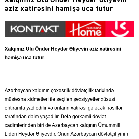
Xalqımız Ulu Öndər Heydər Əliyevin
əziz xatirəsini həmişə uca tutur
Xalqımız Ulu Öndər Heydər Əliyevin əziz xatirəsini
həmişə uca tutur
.
Azərbaycan xalqının çoxəsrlik dövlətçilik tarixində
müstəsna xidmətləri ilə seçilən şəxsiyyətlər xüsusi
ehtiramla yad edilir və onların xatirəsi gələcək nəsillər
tərəfindən daim yaşadılır. Belə görkəmli dövlət
xadimlərindən biri də Azərbaycan xalqının Ümummilli
Lideri Heydər Əliyevdir. Onun Azərbaycan dövlətçiliyinin