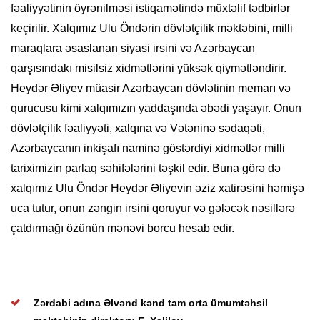
fəaliyyətinin öyrənilməsi istiqamətində müxtəlif tədbirlər
keçirilir. Xalqımız Ulu Öndərin dövlətçilik məktəbini, milli
maraqlara əsaslanan siyasi irsini və Azərbaycan
qarşısındakı misilsiz xidmətlərini yüksək qiymətləndirir.
Heydər Əliyev müasir Azərbaycan dövlətinin memarı və
qurucusu kimi xalqımızın yaddaşında əbədi yaşayır. Onun
dövlətçilik fəaliyyəti, xalqına və Vətəninə sədaqəti,
Azərbaycanın inkişafı naminə göstərdiyi xidmətlər milli
tariximizin parlaq səhifələrini təşkil edir. Buna görə də
xalqımız Ulu Öndər Heydər Əliyevin əziz xatirəsini həmişə
uca tutur, onun zəngin irsini qoruyur və gələcək nəsillərə
çatdırmağı özünün mənəvi borcu hesab edir.
Zərdabi adına Əlvənd kənd tam orta ümumtəhsil