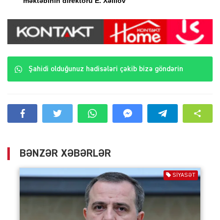
məktəbinin direktoru E. Xəlilov
Şahidi olduğunuz hadisələri çəkib bizə göndərin
BƏNZƏR XƏBƏRLƏR
SIYASƏT