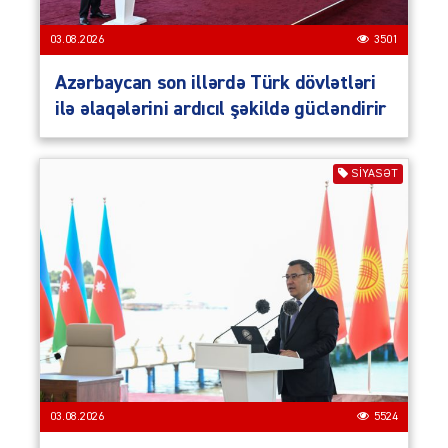
03.08.2026
3501
Azərbaycan son illərdə Türk dövlətləri
ilə əlaqələrini ardıcıl şəkildə gücləndirir
SIYASƏT
03.08.2026
5524