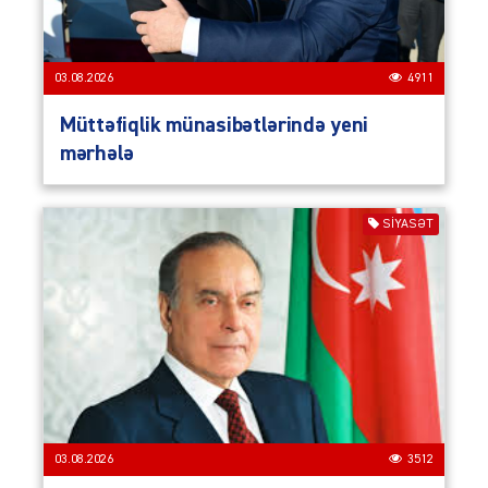
03.08.2026
4911
Müttəfiqlik münasibətlərində yeni
mərhələ
SIYASƏT
03.08.2026
3512