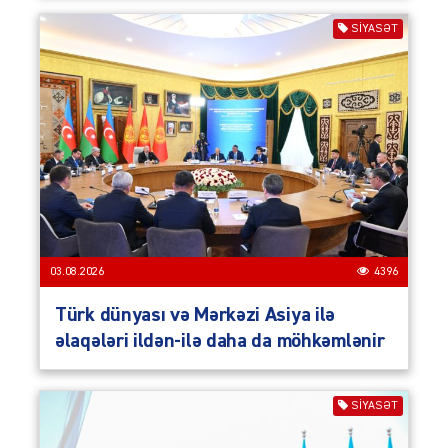
SIYASƏT
03.08.2026
4396
Türk dünyası və Mərkəzi Asiya ilə
əlaqələri ildən-ilə daha da möhkəmlənir
SIYASƏT