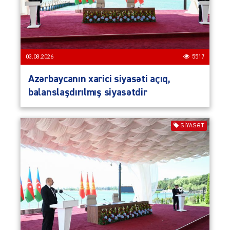
03.08.2026
5517
Azərbaycanın xarici siyasəti açıq,
balanslaşdırılmış siyasətdir
SIYASƏT