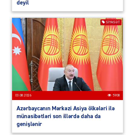
deyil
SIYASƏT
03.08.2026
5908
Azərbaycanın Mərkəzi Asiya ölkələri ilə
münasibətləri son illərdə daha da
genişlənir