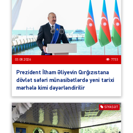
03.08.2026
7733
Prezident İlham Əliyevin Qırğızıstana
dövlət səfəri münasibətlərdə yeni tarixi
mərhələ kimi dəyərləndirilir
SIYASƏT