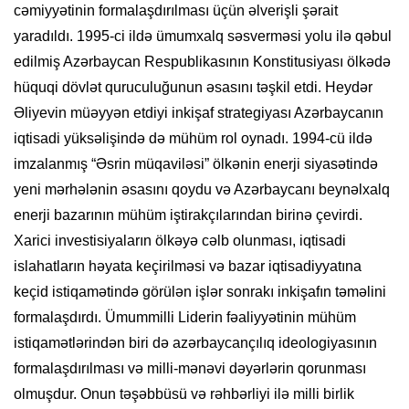
cəmiyyətinin formalaşdırılması üçün əlverişli şərait
yaradıldı. 1995-ci ildə ümumxalq səsverməsi yolu ilə qəbul
edilmiş Azərbaycan Respublikasının Konstitusiyası ölkədə
hüquqi dövlət quruculuğunun əsasını təşkil etdi. Heydər
Əliyevin müəyyən etdiyi inkişaf strategiyası Azərbaycanın
iqtisadi yüksəlişində də mühüm rol oynadı. 1994-cü ildə
imzalanmış “Əsrin müqaviləsi” ölkənin enerji siyasətində
yeni mərhələnin əsasını qoydu və Azərbaycanı beynəlxalq
enerji bazarının mühüm iştirakçılarından birinə çevirdi.
Xarici investisiyaların ölkəyə cəlb olunması, iqtisadi
islahatların həyata keçirilməsi və bazar iqtisadiyyatına
keçid istiqamətində görülən işlər sonrakı inkişafın təməlini
formalaşdırdı. Ümummilli Liderin fəaliyyətinin mühüm
istiqamətlərindən biri də azərbaycançılıq ideologiyasının
formalaşdırılması və milli-mənəvi dəyərlərin qorunması
olmuşdur. Onun təşəbbüsü və rəhbərliyi ilə milli birlik