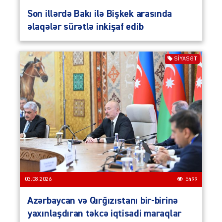
Son illərdə Bakı ilə Bişkek arasında
əlaqələr sürətlə inkişaf edib
SIYASƏT
03.08.2026
5499
Azərbaycan və Qırğızıstanı bir-birinə
yaxınlaşdıran təkcə iqtisadi maraqlar