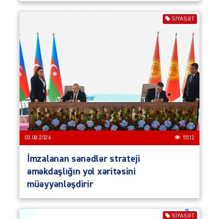
SIYASƏT
03.08.2026
5512
İmzalanan sənədlər strateji
əməkdaşlığın yol xəritəsini
müəyyənləşdirir
SIYASƏT