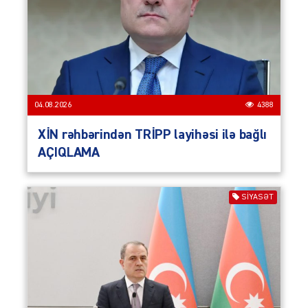
04.08.2026
4388
XİN rəhbərindən TRİPP layihəsi ilə bağlı
AÇIQLAMA
SIYASƏT