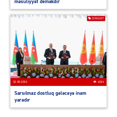
məsuliyyət deməkdir
SIYASƏT
02.08.2026
4026
Sarsılmaz dostluq gələcəyə inam
yaradır