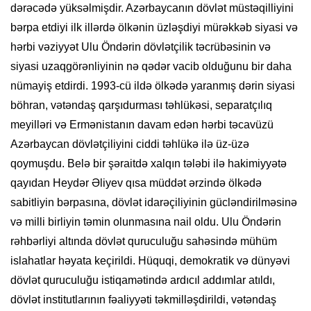
dərəcədə yüksəlmişdir. Azərbaycanın dövlət müstəqilliyini
bərpa etdiyi ilk illərdə ölkənin üzləşdiyi mürəkkəb siyasi və
hərbi vəziyyət Ulu Öndərin dövlətçilik təcrübəsinin və
siyasi uzaqgörənliyinin nə qədər vacib olduğunu bir daha
nümayiş etdirdi. 1993-cü ildə ölkədə yaranmış dərin siyasi
böhran, vətəndaş qarşıdurması təhlükəsi, separatçılıq
meyilləri və Ermənistanın davam edən hərbi təcavüzü
Azərbaycan dövlətçiliyini ciddi təhlükə ilə üz-üzə
qoymuşdu. Belə bir şəraitdə xalqın tələbi ilə hakimiyyətə
qayıdan Heydər Əliyev qısa müddət ərzində ölkədə
sabitliyin bərpasına, dövlət idarəçiliyinin gücləndirilməsinə
və milli birliyin təmin olunmasına nail oldu. Ulu Öndərin
rəhbərliyi altında dövlət quruculuğu sahəsində mühüm
islahatlar həyata keçirildi. Hüquqi, demokratik və dünyəvi
dövlət quruculuğu istiqamətində ardıcıl addımlar atıldı,
dövlət institutlarının fəaliyyəti təkmilləşdirildi, vətəndaş