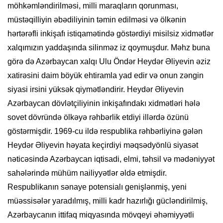
möhkəmləndirilməsi, milli maraqların qorunması,
müstəqilliyin əbədiliyinin təmin edilməsi və ölkənin
hərtərəfli inkişafı istiqamətində göstərdiyi misilsiz xidmətlər
xalqımızın yaddaşında silinməz iz qoymuşdur. Məhz buna
görə də Azərbaycan xalqı Ulu Öndər Heydər Əliyevin əziz
xatirəsini daim böyük ehtiramla yad edir və onun zəngin
siyasi irsini yüksək qiymətləndirir. Heydər Əliyevin
Azərbaycan dövlətçiliyinin inkişafındakı xidmətləri hələ
sovet dövründə ölkəyə rəhbərlik etdiyi illərdə özünü
göstərmişdir. 1969-cu ildə respublika rəhbərliyinə gələn
Heydər Əliyevin həyata keçirdiyi məqsədyönlü siyasət
nəticəsində Azərbaycan iqtisadi, elmi, təhsil və mədəniyyət
sahələrində mühüm nailiyyətlər əldə etmişdir.
Respublikanın sənaye potensialı genişlənmiş, yeni
müəssisələr yaradılmış, milli kadr hazırlığı gücləndirilmiş,
Azərbaycanın ittifaq miqyasında mövqeyi əhəmiyyətli