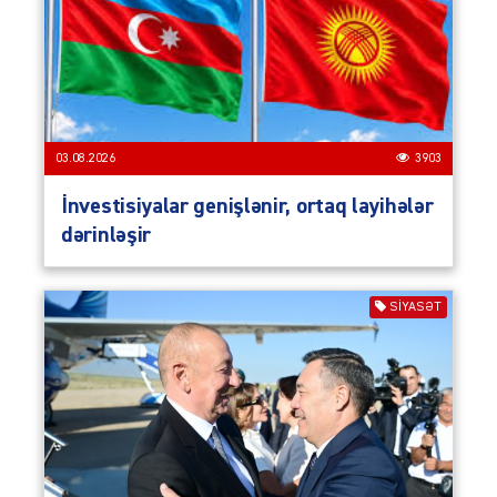
03.08.2026
3903
İnvestisiyalar genişlənir, ortaq layihələr
dərinləşir
SIYASƏT