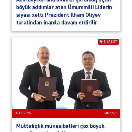
böyük addımlar atan Ümummilli Liderin
siyasi xətti Prezident İlham Əliyev
tərəfindən inamla davam etdirilir
SIYASƏT
02.08.2026
5570
Müttəfiqlik münasibətləri çox böyük