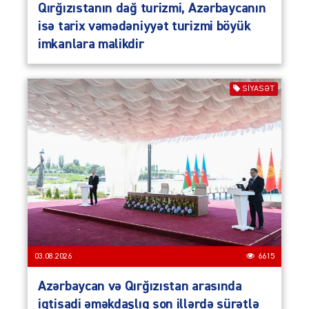
Qırğızıstanın dağ turizmi, Azərbaycanın
isə tarix vəmədəniyyət turizmi böyük
imkanlara malikdir
SIYASƏT
03.08.2026
6615
Azərbaycan və Qırğızıstan arasında
iqtisadi əməkdaşlıq son illərdə sürətlə