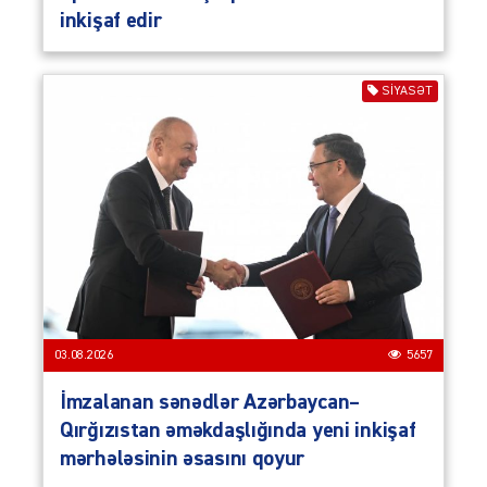
inkişaf edir
SIYASƏT
03.08.2026
5657
İmzalanan sənədlər Azərbaycan–
Qırğızıstan əməkdaşlığında yeni inkişaf
mərhələsinin əsasını qoyur