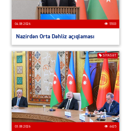
04.08.2026
5503
Nazirdən Orta Dəhliz açıqlaması
SIYASƏT
03.08.2026
6625