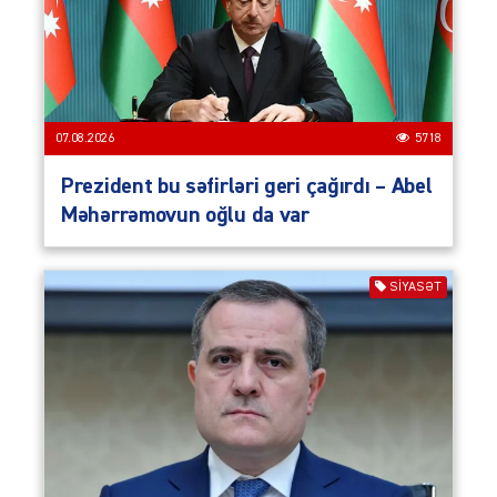
07.08.2026
5718
Prezident bu səfirləri geri çağırdı – Abel
Məhərrəmovun oğlu da var
SIYASƏT