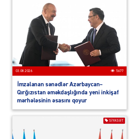
03.08.2026
5677
İmzalanan sənədlər Azərbaycan–
Qırğızıstan əməkdaşlığında yeni inkişaf
mərhələsinin əsasını qoyur
SIYASƏT