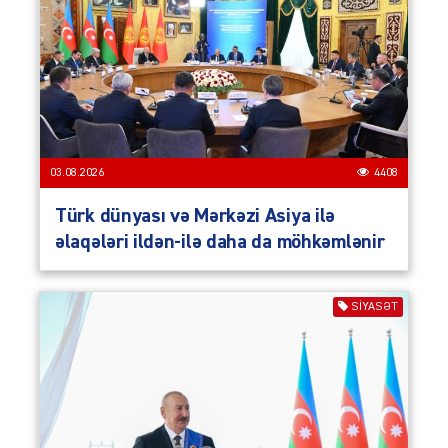
03.08.2026
4408
Türk dünyası və Mərkəzi Asiya ilə
əlaqələri ildən-ilə daha da möhkəmlənir
SIYASƏT