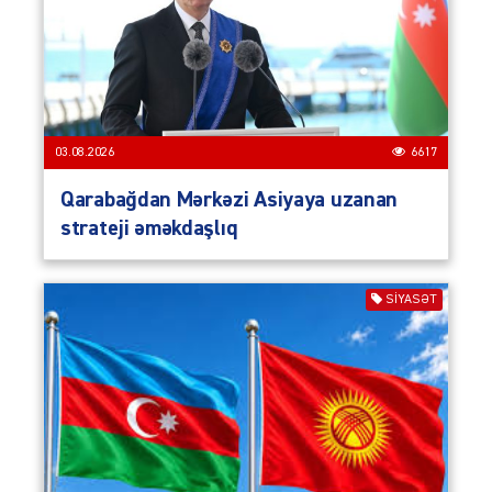
03.08.2026
6617
Qarabağdan Mərkəzi Asiyaya uzanan
strateji əməkdaşlıq
SIYASƏT