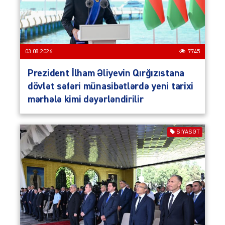
03.08.2026
7745
Prezident İlham Əliyevin Qırğızıstana
dövlət səfəri münasibətlərdə yeni tarixi
mərhələ kimi dəyərləndirilir
SIYASƏT