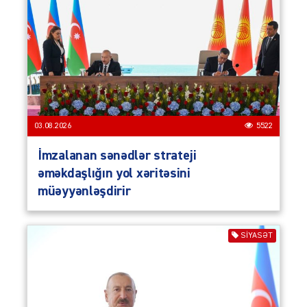
03.08.2026
5522
İmzalanan sənədlər strateji
əməkdaşlığın yol xəritəsini
müəyyənləşdirir
SIYASƏT