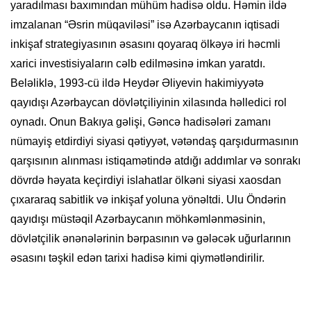
yaradılması baxımından mühüm hadisə oldu. Həmin ildə
imzalanan “Əsrin müqaviləsi” isə Azərbaycanın iqtisadi
inkişaf strategiyasının əsasını qoyaraq ölkəyə iri həcmli
xarici investisiyaların cəlb edilməsinə imkan yaratdı.
Beləliklə, 1993-cü ildə Heydər Əliyevin hakimiyyətə
qayıdışı Azərbaycan dövlətçiliyinin xilasında həlledici rol
oynadı. Onun Bakıya gəlişi, Gəncə hadisələri zamanı
nümayiş etdirdiyi siyasi qətiyyət, vətəndaş qarşıdurmasının
qarşısının alınması istiqamətində atdığı addımlar və sonrakı
dövrdə həyata keçirdiyi islahatlar ölkəni siyasi xaosdan
çıxararaq sabitlik və inkişaf yoluna yönəltdi. Ulu Öndərin
qayıdışı müstəqil Azərbaycanın möhkəmlənməsinin,
dövlətçilik ənənələrinin bərpasının və gələcək uğurlarının
əsasını təşkil edən tarixi hadisə kimi qiymətləndirilir.