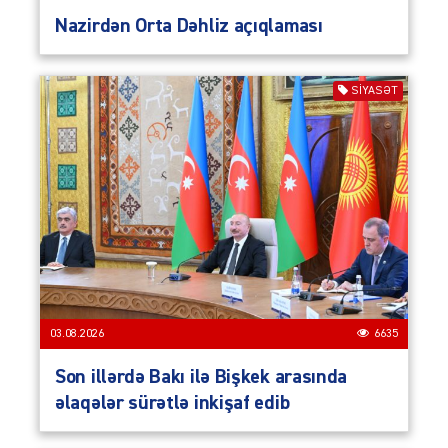
Nazirdən Orta Dəhliz açıqlaması
SIYASƏT
03.08.2026
6635
Son illərdə Bakı ilə Bişkek arasında
əlaqələr sürətlə inkişaf edib