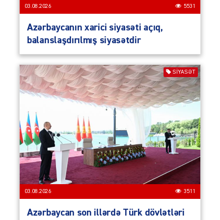
03.08.2026
5531
Azərbaycanın xarici siyasəti açıq,
balanslaşdırılmış siyasətdir
SIYASƏT
03.08.2026
3511
Azərbaycan son illərdə Türk dövlətləri