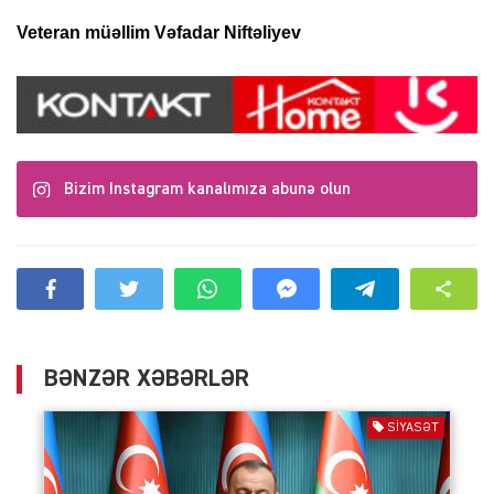
Veteran müəllim Vəfadar Niftəliyev
Bizim Instagram kanalımıza abunə olun
BƏNZƏR XƏBƏRLƏR
SIYASƏT