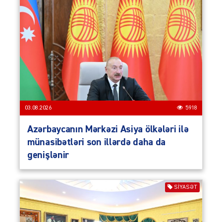
03.08.2026
5918
Azərbaycanın Mərkəzi Asiya ölkələri ilə
münasibətləri son illərdə daha da
genişlənir
SIYASƏT