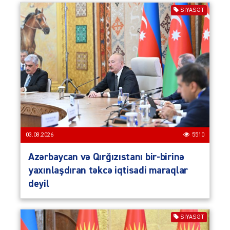
SIYASƏT
03.08.2026
5510
Azərbaycan və Qırğızıstanı bir-birinə
yaxınlaşdıran təkcə iqtisadi maraqlar
deyil
SIYASƏT