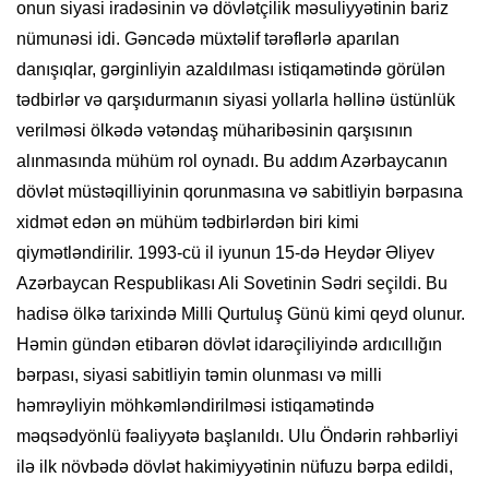
onun siyasi iradəsinin və dövlətçilik məsuliyyətinin bariz
nümunəsi idi. Gəncədə müxtəlif tərəflərlə aparılan
danışıqlar, gərginliyin azaldılması istiqamətində görülən
tədbirlər və qarşıdurmanın siyasi yollarla həllinə üstünlük
verilməsi ölkədə vətəndaş müharibəsinin qarşısının
alınmasında mühüm rol oynadı. Bu addım Azərbaycanın
dövlət müstəqilliyinin qorunmasına və sabitliyin bərpasına
xidmət edən ən mühüm tədbirlərdən biri kimi
qiymətləndirilir. 1993-cü il iyunun 15-də Heydər Əliyev
Azərbaycan Respublikası Ali Sovetinin Sədri seçildi. Bu
hadisə ölkə tarixində Milli Qurtuluş Günü kimi qeyd olunur.
Həmin gündən etibarən dövlət idarəçiliyində ardıcıllığın
bərpası, siyasi sabitliyin təmin olunması və milli
həmrəyliyin möhkəmləndirilməsi istiqamətində
məqsədyönlü fəaliyyətə başlanıldı. Ulu Öndərin rəhbərliyi
ilə ilk növbədə dövlət hakimiyyətinin nüfuzu bərpa edildi,