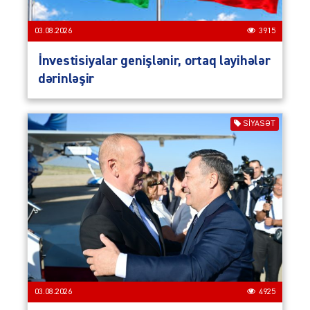
03.08.2026
3915
İnvestisiyalar genişlənir, ortaq layihələr
dərinləşir
SIYASƏT
03.08.2026
4925