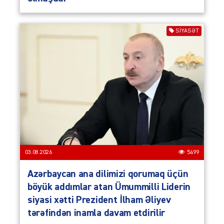
SIYASƏT
03.08.2026
5499
Azərbaycan ana dilimizi qorumaq üçün
böyük addımlar atan Ümummilli Liderin
siyasi xətti Prezident İlham Əliyev
tərəfindən inamla davam etdirilir