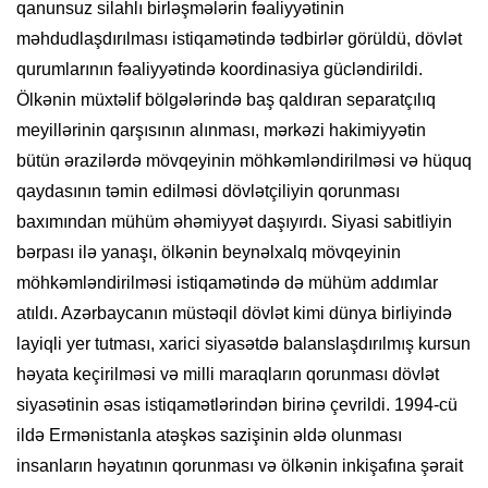
qanunsuz silahlı birləşmələrin fəaliyyətinin
məhdudlaşdırılması istiqamətində tədbirlər görüldü, dövlət
qurumlarının fəaliyyətində koordinasiya gücləndirildi.
Ölkənin müxtəlif bölgələrində baş qaldıran separatçılıq
meyillərinin qarşısının alınması, mərkəzi hakimiyyətin
bütün ərazilərdə mövqeyinin möhkəmləndirilməsi və hüquq
qaydasının təmin edilməsi dövlətçiliyin qorunması
baxımından mühüm əhəmiyyət daşıyırdı. Siyasi sabitliyin
bərpası ilə yanaşı, ölkənin beynəlxalq mövqeyinin
möhkəmləndirilməsi istiqamətində də mühüm addımlar
atıldı. Azərbaycanın müstəqil dövlət kimi dünya birliyində
layiqli yer tutması, xarici siyasətdə balanslaşdırılmış kursun
həyata keçirilməsi və milli maraqların qorunması dövlət
siyasətinin əsas istiqamətlərindən birinə çevrildi. 1994-cü
ildə Ermənistanla atəşkəs sazişinin əldə olunması
insanların həyatının qorunması və ölkənin inkişafına şərait