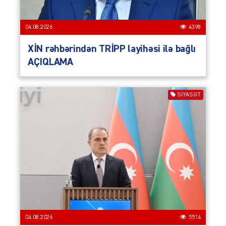
04.08.2026
4398
XİN rəhbərindən TRİPP layihəsi ilə bağlı
AÇIQLAMA
SIYASƏT
04.08.2026
5514