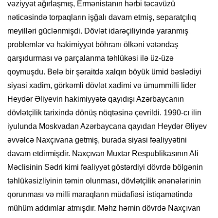
vəziyyət ağırlaşmış, Ermənistanın hərbi təcavüzü
nəticəsində torpaqların işğalı davam etmiş, separatçılıq
meyilləri güclənmişdi. Dövlət idarəçiliyində yaranmış
problemlər və hakimiyyət böhranı ölkəni vətəndaş
qarşıdurması və parçalanma təhlükəsi ilə üz-üzə
qoymuşdu. Belə bir şəraitdə xalqın böyük ümid bəslədiyi
siyasi xadim, görkəmli dövlət xadimi və ümummilli lider
Heydər Əliyevin hakimiyyətə qayıdışı Azərbaycanın
dövlətçilik tarixində dönüş nöqtəsinə çevrildi. 1990-cı ilin
iyulunda Moskvadan Azərbaycana qayıdan Heydər Əliyev
əvvəlcə Naxçıvana getmiş, burada siyasi fəaliyyətini
davam etdirmişdir. Naxçıvan Muxtar Respublikasının Ali
Məclisinin Sədri kimi fəaliyyət göstərdiyi dövrdə bölgənin
təhlükəsizliyinin təmin olunması, dövlətçilik ənənələrinin
qorunması və milli maraqların müdafiəsi istiqamətində
mühüm addımlar atmışdır. Məhz həmin dövrdə Naxçıvan