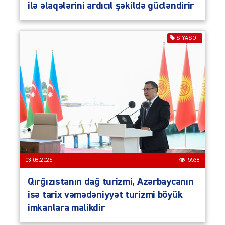
ilə əlaqələrini ardıcıl şəkildə gücləndirir
SIYASƏT
03.08.2026
5538
Qırğızıstanın dağ turizmi, Azərbaycanın
isə tarix vəmədəniyyət turizmi böyük
imkanlara malikdir