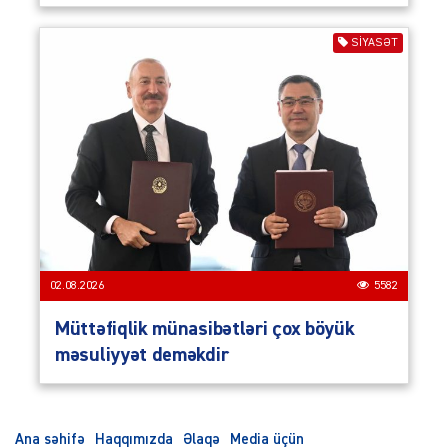
SIYASƏT
02.08.2026
5582
Müttəfiqlik münasibətləri çox böyük
məsuliyyət deməkdir
Ana səhifə
Haqqımızda
Əlaqə
Media üçün