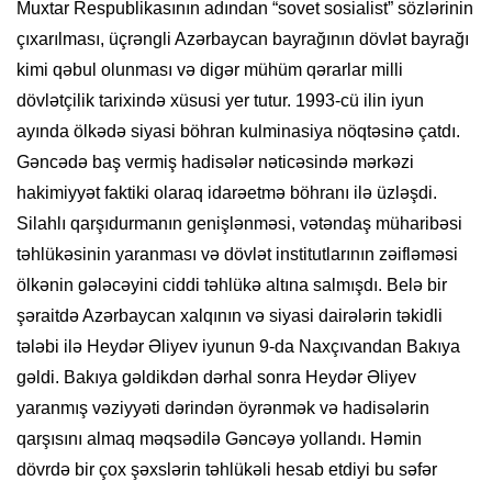
Muxtar Respublikasının adından “sovet sosialist” sözlərinin
çıxarılması, üçrəngli Azərbaycan bayrağının dövlət bayrağı
kimi qəbul olunması və digər mühüm qərarlar milli
dövlətçilik tarixində xüsusi yer tutur. 1993-cü ilin iyun
ayında ölkədə siyasi böhran kulminasiya nöqtəsinə çatdı.
Gəncədə baş vermiş hadisələr nəticəsində mərkəzi
hakimiyyət faktiki olaraq idarəetmə böhranı ilə üzləşdi.
Silahlı qarşıdurmanın genişlənməsi, vətəndaş müharibəsi
təhlükəsinin yaranması və dövlət institutlarının zəifləməsi
ölkənin gələcəyini ciddi təhlükə altına salmışdı. Belə bir
şəraitdə Azərbaycan xalqının və siyasi dairələrin təkidli
tələbi ilə Heydər Əliyev iyunun 9-da Naxçıvandan Bakıya
gəldi. Bakıya gəldikdən dərhal sonra Heydər Əliyev
yaranmış vəziyyəti dərindən öyrənmək və hadisələrin
qarşısını almaq məqsədilə Gəncəyə yollandı. Həmin
dövrdə bir çox şəxslərin təhlükəli hesab etdiyi bu səfər