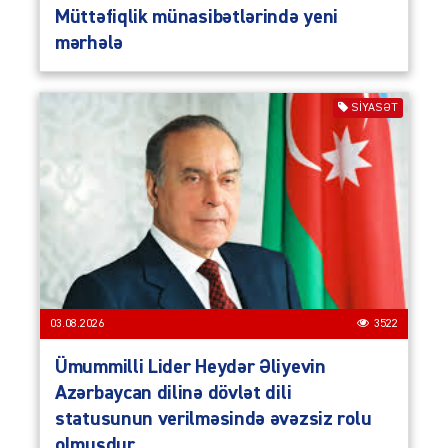
Müttəfiqlik münasibətlərində yeni
mərhələ
SIYASƏT
03.08.2026
3522
Ümummilli Lider Heydər Əliyevin
Azərbaycan dilinə dövlət dili
statusunun verilməsində əvəzsiz rolu
olmuşdur