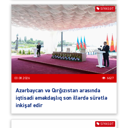
SIYASƏT
03.08.2026
6627
Azərbaycan və Qırğızıstan arasında
iqtisadi əməkdaşlıq son illərdə sürətlə
inkişaf edir
SIYASƏT