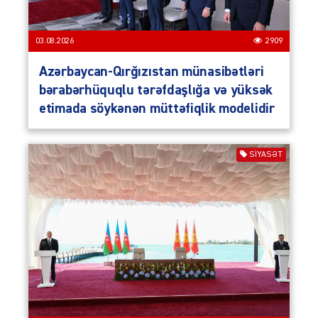
03.08.2026
2909
Azərbaycan-Qırğızıstan münasibətləri
bərabərhüquqlu tərəfdaşlığa və yüksək
etimada söykənən müttəfiqlik modelidir
SIYASƏT