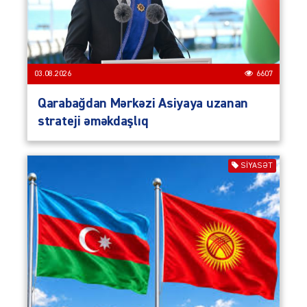
03.08.2026
6607
Qarabağdan Mərkəzi Asiyaya uzanan
strateji əməkdaşlıq
SIYASƏT