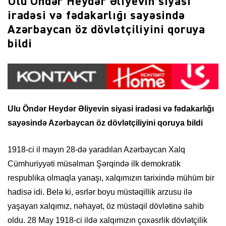
Ulu Öndər Heydər Əliyevin siyasi
iradəsi və fədakarlığı sayəsində
Azərbaycan öz dövlətçiliyini qoruya
bildi
Ulu Öndər Heydər Əliyevin siyasi iradəsi və fədakarlığı
sayəsində Azərbaycan öz dövlətçiliyini qoruya bildi
1918-ci il mayın 28-də yaradılan Azərbaycan Xalq
Cümhuriyyəti müsəlman Şərqində ilk demokratik
respublika olmaqla yanaşı, xalqımızın tarixində mühüm bir
hadisə idi. Belə ki, əsrlər boyu müstəqillik arzusu ilə
yaşayan xalqımız, nəhayət, öz müstəqil dövlətinə sahib
oldu. 28 May 1918-ci ildə xalqımızın çoxəsrlik dövlətçilik