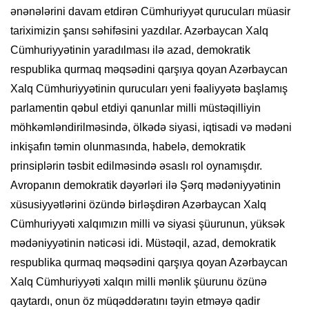
ənənələrini davam etdirən Cümhuriyyət qurucuları müasir
tariximizin şansı səhifəsini yazdılar. Azərbaycan Xalq
Cümhuriyyətinin yaradılması ilə azad, demokratik
respublika qurmaq məqsədini qarşıya qoyan Azərbaycan
Xalq Cümhuriyyətinin qurucuları yeni fəaliyyətə başlamış
parlamentin qəbul etdiyi qanunlar milli müstəqilliyin
möhkəmləndirilməsində, ölkədə siyasi, iqtisadi və mədəni
inkişafın təmin olunmasında, habelə, demokratik
prinsiplərin təsbit edilməsində əsaslı rol oynamışdır.
Avropanın demokratik dəyərləri ilə Şərq mədəniyyətinin
xüsusiyyətlərini özündə birləşdirən Azərbaycan Xalq
Cümhuriyyəti xalqımızın milli və siyasi şüurunun, yüksək
mədəniyyətinin nəticəsi idi. Müstəqil, azad, demokratik
respublika qurmaq məqsədini qarşıya qoyan Azərbaycan
Xalq Cümhuriyyəti xalqın milli mənlik şüurunu özünə
qaytardı, onun öz müqəddəratını təyin etməyə qadir