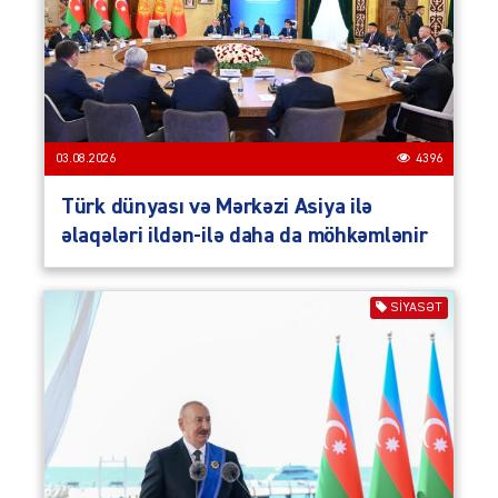
03.08.2026
4396
Türk dünyası və Mərkəzi Asiya ilə
əlaqələri ildən-ilə daha da möhkəmlənir
SIYASƏT