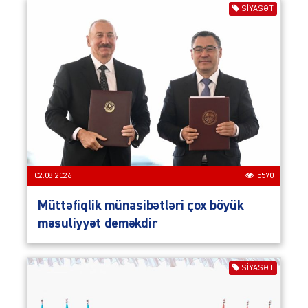
SIYASƏT
02.08.2026
5570
Müttəfiqlik münasibətləri çox böyük
məsuliyyət deməkdir
SIYASƏT