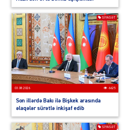
SIYASƏT
03.08.2026
6625
Son illərdə Bakı ilə Bişkek arasında
əlaqələr sürətlə inkişaf edib
SIYASƏT