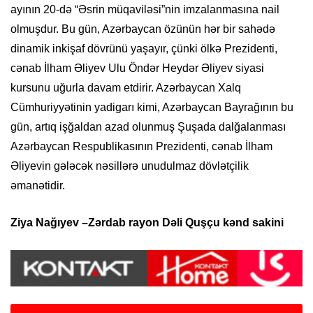
ayının 20-də “Əsrin müqaviləsi”nin imzalanmasına nail
olmuşdur. Bu gün, Azərbaycan özünün hər bir sahədə
dinamik inkişaf dövrünü yaşayır, çünki ölkə Prezidenti,
cənab İlham Əliyev Ulu Öndər Heydər Əliyev siyasi
kursunu uğurla davam etdirir. Azərbaycan Xalq
Cümhuriyyətinin yadigarı kimi, Azərbaycan Bayrağının bu
gün, artıq işğaldan azad olunmuş Şuşada dalğalanması
Azərbaycan Respublikasının Prezidenti, cənab İlham
Əliyevin gələcək nəsillərə unudulmaz dövlətçilik
əmanətidir.
Ziya
Nağıyev –
Zərdab rayon
Dəli Quşçu kənd sakini