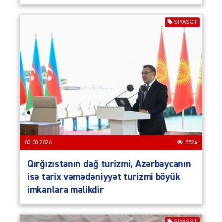
SIYASƏT
03.08.2026
5524
Qırğızıstanın dağ turizmi, Azərbaycanın
isə tarix vəmədəniyyət turizmi böyük
imkanlara malikdir