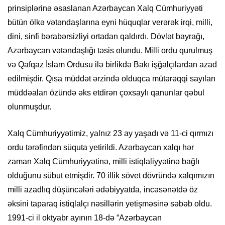
prinsiplərinə əsaslanan Azərbaycan Xalq Cümhuriyyəti
bütün ölkə vətəndaşlarına eyni hüquqlar verərək irqi, milli,
dini, sinfi bərabərsizliyi ortadan qaldırdı. Dövlət bayrağı,
Azərbaycan vətəndaşlığı təsis olundu. Milli ordu qurulmuş
və Qafqaz İslam Ordusu ilə birlikdə Bakı işğalçılardan azad
edilmişdir. Qısa müddət ərzində olduqca mütərəqqi sayılan
müddəaları özündə əks etdirən çoxsaylı qanunlar qəbul
olunmuşdur.
Xalq Cümhuriyyətimiz, yalnız 23 ay yaşadı və 11-ci qırmızı
ordu tərəfindən süquta yetirildi. Azərbaycan xalqı hər
zaman Xalq Cümhuriyyətinə, milli istiqlaliyyətinə bağlı
olduğunu sübut etmişdir. 70 illik sövet dövründə xalqımızın
milli azadlıq düşüncələri ədəbiyyatda, incəsənətdə öz
əksini taparaq istiqlalçı nəsillərin yetişməsinə səbəb oldu.
1991-ci il oktyabr ayının 18-də “Azərbaycan