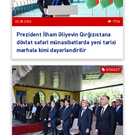
03.08.2026
7734
Prezident İlham Əliyevin Qırğızıstana
dövlət səfəri münasibətlərdə yeni tarixi
mərhələ kimi dəyərləndirilir
SIYASƏT