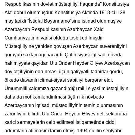
Respublikasının dövlət müstəqilliyi haqqında” Konstitusiya
Aktı qəbul olunmuşdur. Konstitusiya Aktında 1918-ci il 28
may tarixli “İstiqlal Bəyannamə”sinə istinad olunmuş və
Azərbaycan Respublikasının Azərbaycan Xalq
Cümhuriyyətinin varisi olduğu təsbit edilmişdir.
Müstəqilliyinə yenidən qovuşan Azərbaycan suverenliyini
qoruyub saxlamağı bacardı. Çətin siyasi-iqtisadi dövrdə
hakimiyyətə qayıdan Ulu Öndər Heydər Əliyev Azərbaycan
dövlətçiliyinin qorunması üçün qətiyyətli tədbirlər gördü,
ölkədə davamlı ictimai-siyasi sabitliyi bərqərar etdi.
Ümummilli xalqımıza qazandırdığı milli siyasi müstəqilliyin
daha da möhkəmləndirilməsi üçün ilk növbədə
Azərbaycanın iqtisadi müstəqilliyinin təmin olunmasının
zəruriliyini bilirdi. Ulu Öndər Heydər Əliyev neft sektoruna
xarici sərmayələrin cəlb edilməsi istiqamətində ciddi
addımların atılmasını təmin etmiş, 1994-cü ilin sentyabr