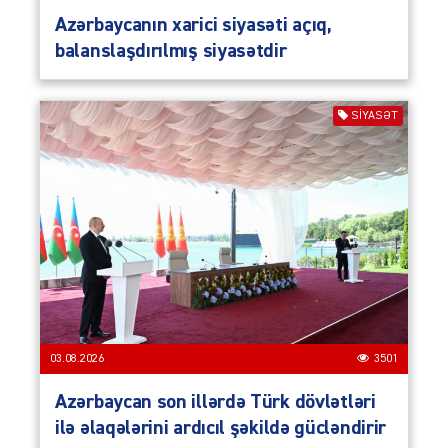
Azərbaycanın xarici siyasəti açıq,
balanslaşdırılmış siyasətdir
SIYASƏT
03.08.2026
3501
Azərbaycan son illərdə Türk dövlətləri
ilə əlaqələrini ardıcıl şəkildə gücləndirir