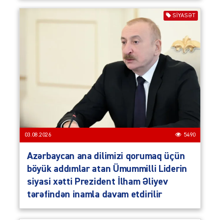
SIYASƏT
03.08.2026
5490
Azərbaycan ana dilimizi qorumaq üçün
böyük addımlar atan Ümummilli Liderin
siyasi xətti Prezident İlham Əliyev
tərəfindən inamla davam etdirilir