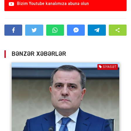
Bizim Youtube kanalımıza abunə olun
BƏNZƏR XƏBƏRLƏR
SIYASƏT