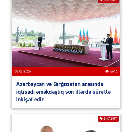
SIYASƏT
03.08.2026
6616
Azərbaycan və Qırğızıstan arasında
iqtisadi əməkdaşlıq son illərdə sürətlə
inkişaf edir
SIYASƏT