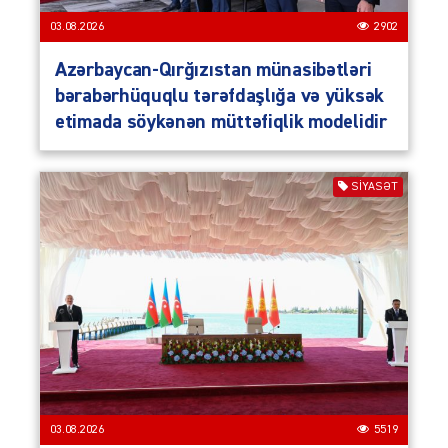
03.08.2026
2902
Azərbaycan-Qırğızıstan münasibətləri
bərabərhüquqlu tərəfdaşlığa və yüksək
etimada söykənən müttəfiqlik modelidir
SIYASƏT
03.08.2026
5519