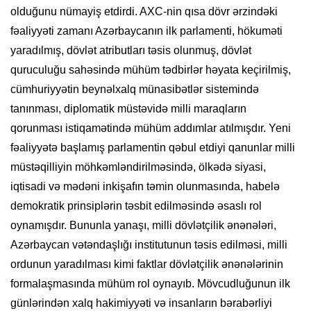
olduğunu nümayiş etdirdi. AXC-nin qısa dövr ərzindəki
fəaliyyəti zamanı Azərbaycanın ilk parlamenti, hökuməti
yaradılmış, dövlət atributları təsis olunmuş, dövlət
quruculuğu sahəsində mühüm tədbirlər həyata keçirilmiş,
cümhuriyyətin beynəlxalq münasibətlər sistemində
tanınması, diplomatik müstəvidə milli maraqların
qorunması istiqamətində mühüm addımlar atılmışdır. Yeni
fəaliyyətə başlamış parlamentin qəbul etdiyi qanunlar milli
müstəqilliyin möhkəmləndirilməsində, ölkədə siyasi,
iqtisadi və mədəni inkişafın təmin olunmasında, habelə
demokratik prinsiplərin təsbit edilməsində əsaslı rol
oynamışdır. Bununla yanaşı, milli dövlətçilik ənənələri,
Azərbaycan vətəndaşlığı institutunun təsis edilməsi, milli
ordunun yaradılması kimi faktlar dövlətçilik ənənələrinin
formalaşmasında mühüm rol oynayıb. Mövcudluğunun ilk
günlərindən xalq hakimiyyəti və insanların bərabərliyi