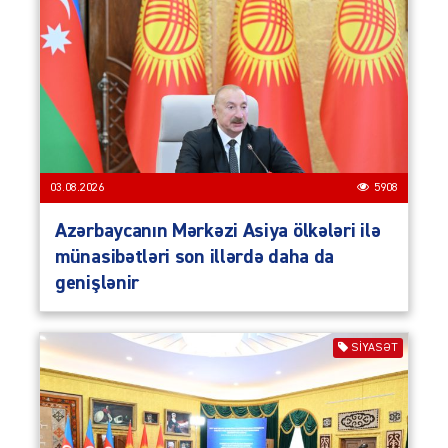
03.08.2026
5908
Azərbaycanın Mərkəzi Asiya ölkələri ilə
münasibətləri son illərdə daha da
genişlənir
SIYASƏT