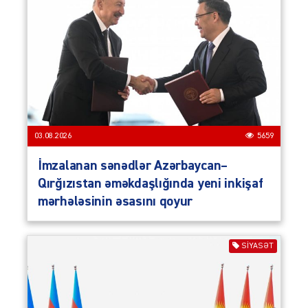
03.08.2026
5659
İmzalanan sənədlər Azərbaycan–
Qırğızıstan əməkdaşlığında yeni inkişaf
mərhələsinin əsasını qoyur
SIYASƏT