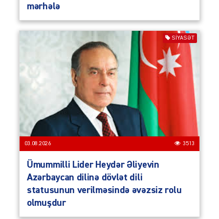
mərhələ
SIYASƏT
03.08.2026
3513
Ümummilli Lider Heydər Əliyevin
Azərbaycan dilinə dövlət dili
statusunun verilməsində əvəzsiz rolu
olmuşdur