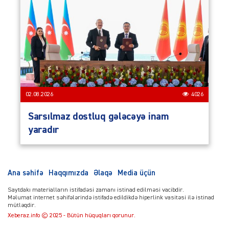
02.08.2026
4026
Sarsılmaz dostluq gələcəyə inam
yaradır
Ana səhifə
Haqqımızda
Əlaqə
Media üçün
Saytdakı materialların istifadəsi zamanı istinad edilməsi vacibdir.
Məlumat internet səhifələrində istifadə edildikdə hiperlink vasitəsi ilə istinad
mütləqdir.
Xeberaz.info © 2025 - Bütün hüquqları qorunur.