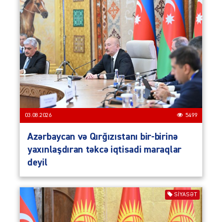
03.08.2026
5499
Azərbaycan və Qırğızıstanı bir-birinə
yaxınlaşdıran təkcə iqtisadi maraqlar
deyil
SIYASƏT