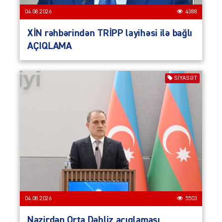
04.08.2026
4388
XİN rəhbərindən TRİPP layihəsi ilə bağlı
AÇIQLAMA
SIYASƏT
04.08.2026
5503
Nazirdən Orta Dəhliz açıqlaması