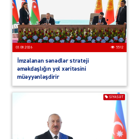
03.08.2026
5512
İmzalanan sənədlər strateji
əməkdaşlığın yol xəritəsini
müəyyənləşdirir
SIYASƏT