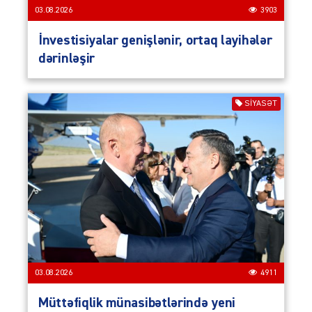
03.08.2026
3903
İnvestisiyalar genişlənir, ortaq layihələr
dərinləşir
SIYASƏT
03.08.2026
4911
Müttəfiqlik münasibətlərində yeni