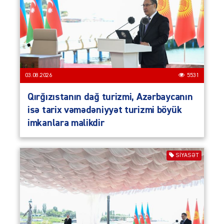
03.08.2026
5531
Qırğızıstanın dağ turizmi, Azərbaycanın
isə tarix vəmədəniyyət turizmi böyük
imkanlara malikdir
SIYASƏT