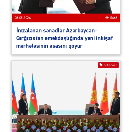
03.08.2026
5666
İmzalanan sənədlər Azərbaycan–
Qırğızıstan əməkdaşlığında yeni inkişaf
mərhələsinin əsasını qoyur
SIYASƏT