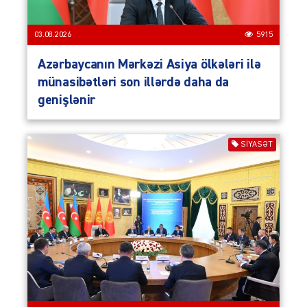
03.08.2026
5915
Azərbaycanın Mərkəzi Asiya ölkələri ilə
münasibətləri son illərdə daha da
genişlənir
SIYASƏT