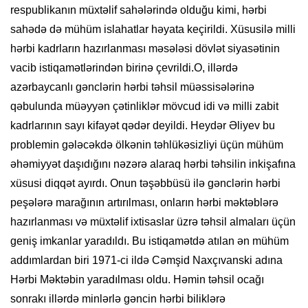
respublikanın müxtəlif sahələrində olduğu kimi, hərbi
sahədə də mühüm islahatlar həyata keçirildi. Xüsusilə milli
hərbi kadrların hazırlanması məsələsi dövlət siyasətinin
vacib istiqamətlərindən birinə çevrildi.O, illərdə
azərbaycanlı gənclərin hərbi təhsil müəssisələrinə
qəbulunda müəyyən çətinliklər mövcud idi və milli zabit
kadrlarının sayı kifayət qədər deyildi. Heydər Əliyev bu
problemin gələcəkdə ölkənin təhlükəsizliyi üçün mühüm
əhəmiyyət daşıdığını nəzərə alaraq hərbi təhsilin inkişafına
xüsusi diqqət ayırdı. Onun təşəbbüsü ilə gənclərin hərbi
peşələrə marağının artırılması, onların hərbi məktəblərə
hazırlanması və müxtəlif ixtisaslar üzrə təhsil almaları üçün
geniş imkanlar yaradıldı. Bu istiqamətdə atılan ən mühüm
addımlardan biri 1971-ci ildə Cəmşid Naxçıvanski adına
Hərbi Məktəbin yaradılması oldu. Həmin təhsil ocağı
sonrakı illərdə minlərlə gəncin hərbi biliklərə