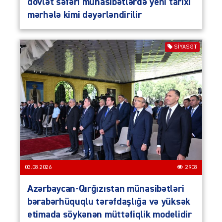
dövlət səfəri münasibətlərdə yeni tarixi
mərhələ kimi dəyərləndirilir
SIYASƏT
03.08.2026
2908
Azərbaycan-Qırğızıstan münasibətləri
bərabərhüquqlu tərəfdaşlığa və yüksək
etimada söykənən müttəfiqlik modelidir