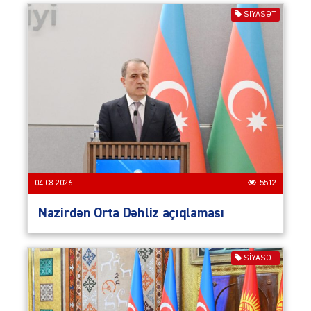
SIYASƏT
04.08.2026
5512
Nazirdən Orta Dəhliz açıqlaması
SIYASƏT