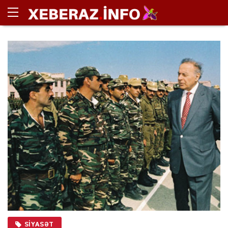
SIYASƏT