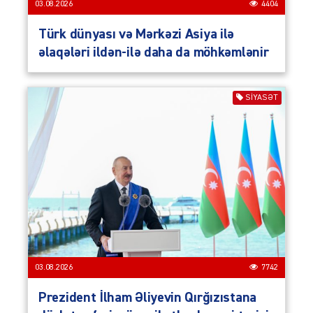
03.08.2026
4404
Türk dünyası və Mərkəzi Asiya ilə
əlaqələri ildən-ilə daha da möhkəmlənir
SIYASƏT
03.08.2026
7742
Prezident İlham Əliyevin Qırğızıstana