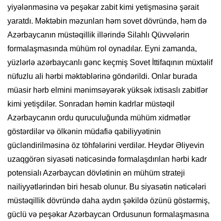
yiyələnməsinə və peşəkar zabit kimi yetişməsinə şərait
yaratdı. Məktəbin məzunları həm sovet dövründə, həm də
Azərbaycanın müstəqillik illərində Silahlı Qüvvələrin
formalaşmasında mühüm rol oynadılar. Eyni zamanda,
yüzlərlə azərbaycanlı gənc keçmiş Sovet İttifaqının müxtəlif
nüfuzlu ali hərbi məktəblərinə göndərildi. Onlar burada
müasir hərb elmini mənimsəyərək yüksək ixtisaslı zabitlər
kimi yetişdilər. Sonradan həmin kadrlar müstəqil
Azərbaycanın ordu quruculuğunda mühüm xidmətlər
göstərdilər və ölkənin müdafiə qabiliyyətinin
gücləndirilməsinə öz töhfələrini verdilər. Heydər Əliyevin
uzaqgörən siyasəti nəticəsində formalaşdırılan hərbi kadr
potensialı Azərbaycan dövlətinin ən mühüm strateji
nailiyyətlərindən biri hesab olunur. Bu siyasətin nəticələri
müstəqillik dövründə daha aydın şəkildə özünü göstərmiş,
güclü və peşəkar Azərbaycan Ordusunun formalaşmasına