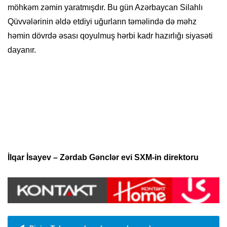
möhkəm zəmin yaratmışdır. Bu gün Azərbaycan Silahlı
Qüvvələrinin əldə etdiyi uğurların təməlində də məhz
həmin dövrdə əsası qoyulmuş hərbi kadr hazırlığı siyasəti
dayanır.
İlqar İsayev – Zərdab Gənclər evi SXM-in direktoru