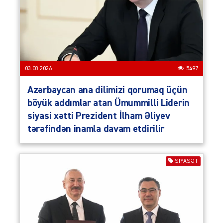
03.08.2026
5497
Azərbaycan ana dilimizi qorumaq üçün
böyük addımlar atan Ümummilli Liderin
siyasi xətti Prezident İlham Əliyev
tərəfindən inamla davam etdirilir
SIYASƏT