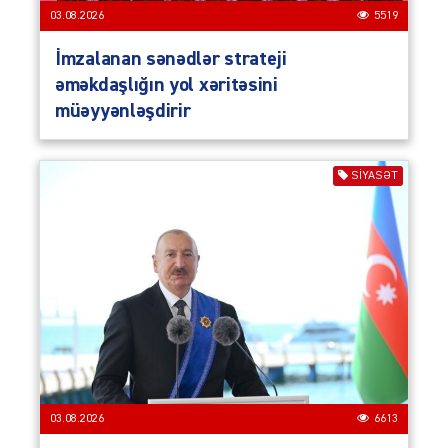
03.08.2026
5519
İmzalanan sənədlər strateji
əməkdaşlığın yol xəritəsini
müəyyənləşdirir
SIYASƏT
03.08.2026
6613