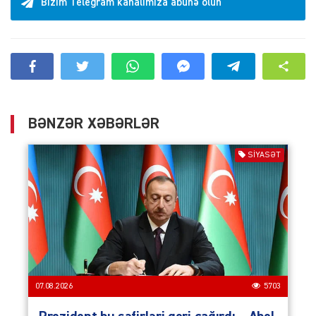
Bizim Telegram kanalımıza abunə olun
BƏNZƏR XƏBƏRLƏR
SIYASƏT
07.08.2026
5703