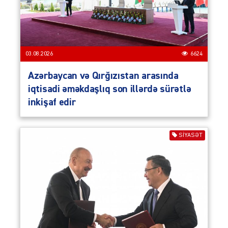
03.08.2026
6624
Azərbaycan və Qırğızıstan arasında
iqtisadi əməkdaşlıq son illərdə sürətlə
inkişaf edir
SIYASƏT