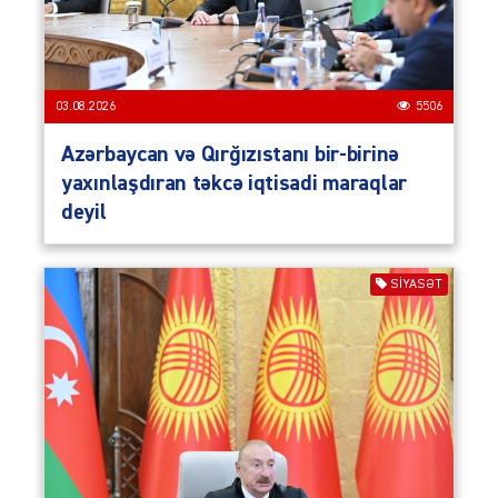
03.08.2026
5506
Azərbaycan və Qırğızıstanı bir-birinə
yaxınlaşdıran təkcə iqtisadi maraqlar
deyil
SIYASƏT