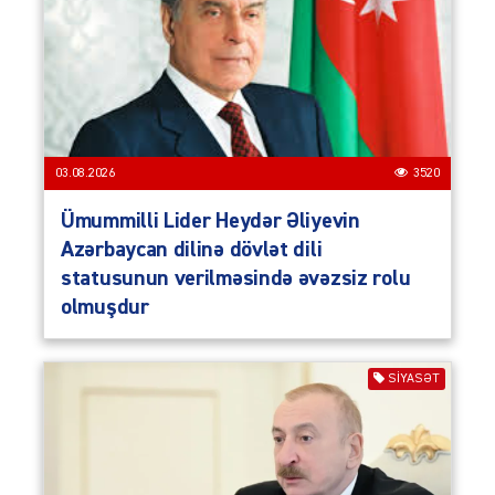
03.08.2026
3520
Ümummilli Lider Heydər Əliyevin
Azərbaycan dilinə dövlət dili
statusunun verilməsində əvəzsiz rolu
olmuşdur
SIYASƏT