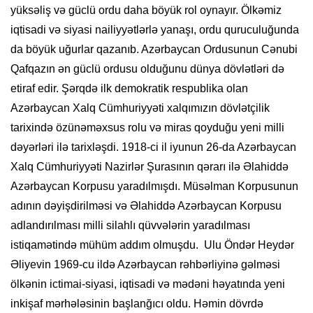
yüksəliş və güclü ordu daha böyük rol oynayır. Ölkəmiz
iqtisadi və siyasi nailiyyətlərlə yanaşı, ordu quruculuğunda
da böyük uğurlar qazanıb. Azərbaycan Ordusunun Cənubi
Qafqazın ən güclü ordusu olduğunu dünya dövlətləri də
etiraf edir. Şərqdə ilk demokratik respublika olan
Azərbaycan Xalq Cümhuriyyəti xalqımızın dövlətçilik
tarixində özünəməxsus rolu və miras qoyduğu yeni milli
dəyərləri ilə tarixləşdi. 1918-ci il iyunun 26-da Azərbaycan
Xalq Cümhuriyyəti Nazirlər Şurasının qərarı ilə Əlahiddə
Azərbaycan Korpusu yaradılmışdı. Müsəlman Korpusunun
adının dəyişdirilməsi və Əlahiddə Azərbaycan Korpusu
adlandırılması milli silahlı qüvvələrin yaradılması
istiqamətində mühüm addım olmuşdu. Ulu Öndər Heydər
Əliyevin 1969-cu ildə Azərbaycan rəhbərliyinə gəlməsi
ölkənin ictimai-siyasi, iqtisadi və mədəni həyatında yeni
inkişaf mərhələsinin başlanğıcı oldu. Həmin dövrdə