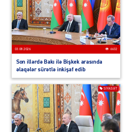
03.08.2026
6632
Son illərdə Bakı ilə Bişkek arasında
əlaqələr sürətlə inkişaf edib
SIYASƏT