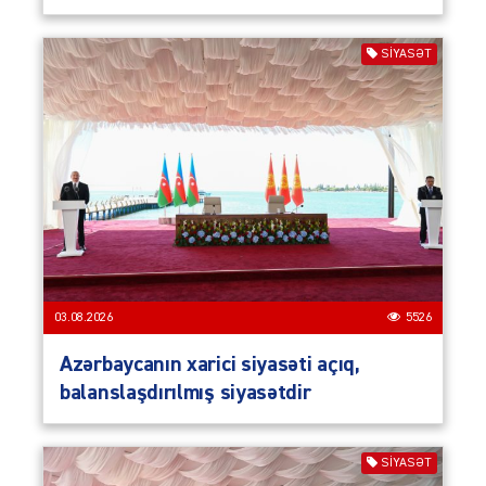
SIYASƏT
03.08.2026
5526
Azərbaycanın xarici siyasəti açıq,
balanslaşdırılmış siyasətdir
SIYASƏT