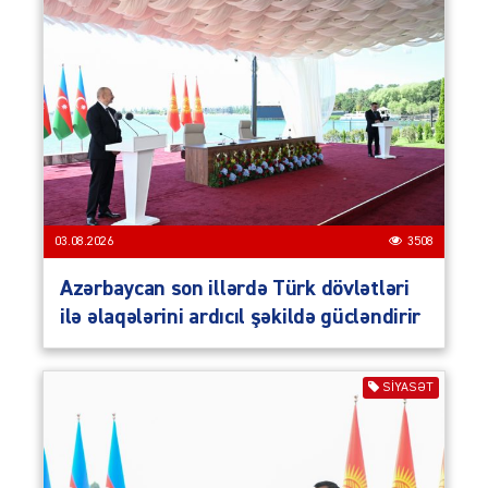
03.08.2026
3508
Azərbaycan son illərdə Türk dövlətləri
ilə əlaqələrini ardıcıl şəkildə gücləndirir
SIYASƏT