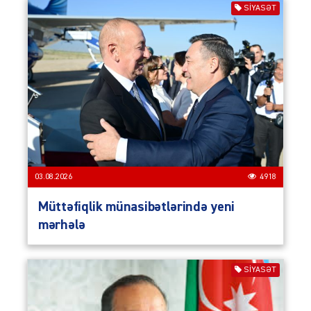
SIYASƏT
03.08.2026
4918
Müttəfiqlik münasibətlərində yeni
mərhələ
SIYASƏT