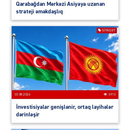
Qarabağdan Mərkəzi Asiyaya uzanan
strateji əməkdaşlıq
SIYASƏT
03.08.2026
3910
İnvestisiyalar genişlənir, ortaq layihələr
dərinləşir