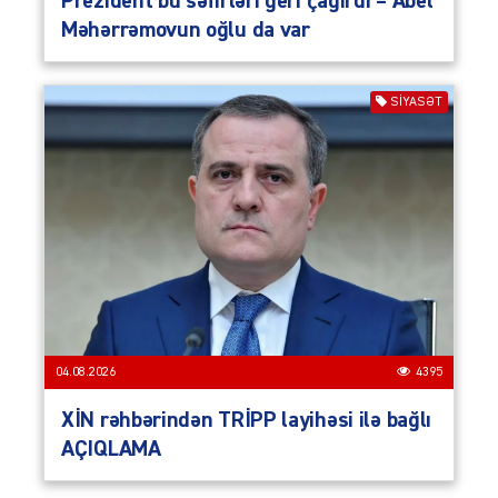
Prezident bu səfirləri geri çağırdı – Abel
Məhərrəmovun oğlu da var
SIYASƏT
04.08.2026
4395
XİN rəhbərindən TRİPP layihəsi ilə bağlı
AÇIQLAMA