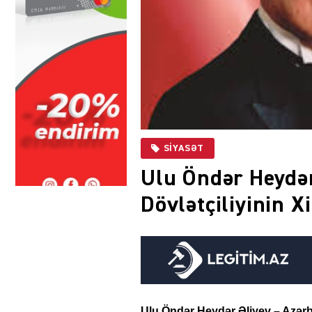
SIYASƏT
Ulu Öndər Heydər
Dövlətçiliyinin X
Ulu Öndər Heydər Əliyev – Azərba