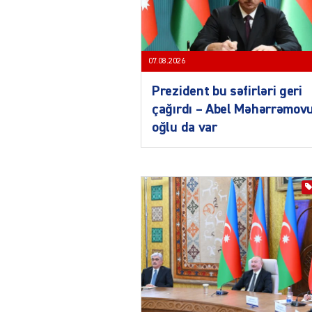
07.08.2026
Prezident bu səfirləri geri
çağırdı – Abel Məhərrəmov
oğlu da var