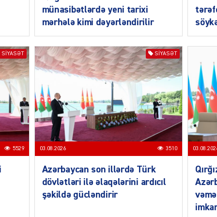
münasibətlərdə yeni tarixi
tərəf
mərhələ kimi dəyərləndirilir
söykə
MANŞE
SIYASƏT
SIYASƏT
SIYAS
5529
03.08.2026
3510
03.08.202
i
Azərbaycan son illərdə Türk
Qırğı
DÜNYA
dövlətləri ilə əlaqələrini ardıcıl
Azərb
şəkildə gücləndirir
vəmə
imkan