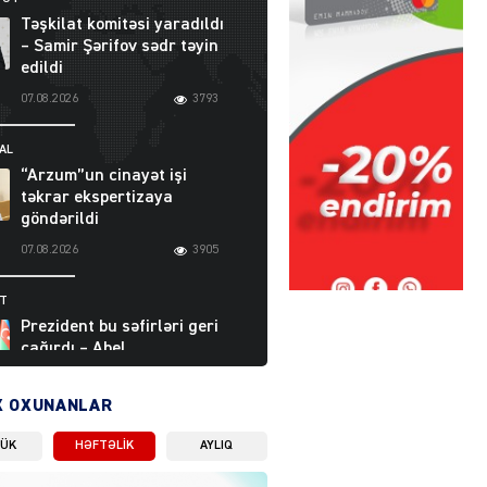
Təşkilat komitəsi yaradıldı
– Samir Şərifov sədr təyin
edildi
07.08.2026
3793
AL
“Arzum”un cinayət işi
təkrar ekspertizaya
göndərildi
07.08.2026
3905
ƏT
Prezident bu səfirləri geri
çağırdı – Abel
Məhərrəmovun oğlu da var
07.08.2026
5714
X OXUNANLAR
LÜK
HƏFTƏLIK
AYLIQ
Moskvada güclü partlayış