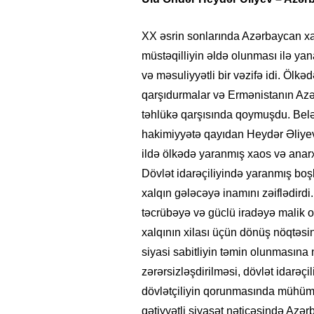
XX əsrin sonlarında Azərbaycan xal
müstəqilliyin əldə olunması ilə y
və məsuliyyətli bir vəzifə idi. Ölkəd
qarşıdurmalar və Ermənistanın Azər
təhlükə qarşısında qoymuşdu. Belə ağ
hakimiyyətə qayıdan Heydər Əliyev 
ildə ölkədə yaranmış xaos və anar
Dövlət idarəçiliyində yaranmış boşlu
xalqın gələcəyə inamını zəiflədird
təcrübəyə və güclü iradəyə malik 
xalqının xilası üçün dönüş nöqtəsin
siyasi sabitliyin təmin olunmasına 
zərərsizləşdirilməsi, dövlət idarə
dövlətçiliyin qorunmasında mühüm 
qətiyyətli siyasət nəticəsində Azə