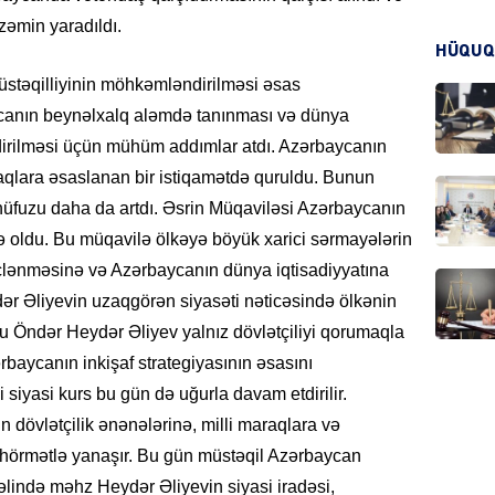
zəmin yaradıldı.
KRIMIN
HÜQUQ
üstəqilliyinin möhkəmləndirilməsi əsas
aycanın beynəlxalq aləmdə tanınması və dünya
əndirilməsi üçün mühüm addımlar atdı. Azərbaycanın
araqlara əsaslanan bir istiqamətdə quruldu. Bunun
HADIS
nüfuzu daha da artdı. Əsrin Müqaviləsi Azərbaycanın
ə oldu. Bu müqavilə ölkəyə böyük xarici sərmayələrin
üclənməsinə və Azərbaycanın dünya iqtisadiyyatına
ydər Əliyevin uzaqgörən siyasəti nəticəsində ölkənin
DÜNYA
 Ulu Öndər Heydər Əliyev yalnız dövlətçiliyi qorumaqla
baycanın inkişaf strategiyasının əsasını
siyasi kurs bu gün də uğurla davam etdirilir.
 dövlətçilik ənənələrinə, milli maraqlara və
k hörmətlə yanaşır. Bu gün müstəqil Azərbaycan
HADIS
məlində məhz Heydər Əliyevin siyasi iradəsi,