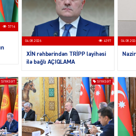
CƏMIY
5714
04.08.2026
4397
04.08.202
un
XİN rəhbərindən TRİPP layihəsi
Nazir
SIYAS
ilə bağlı AÇIQLAMA
SIYASƏT
SIYASƏT
DÜNYA
ŞOU-B