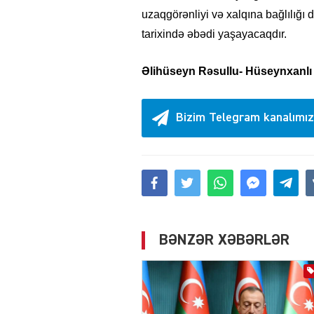
uzaqgörənliyi və xalqına bağlılığı d
tarixində əbədi yaşayacaqdır.
Əlihüseyn Rəsullu- Hüseynxanlı 
Bizim Telegram kanalımız
BƏNZƏR XƏBƏRLƏR