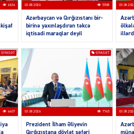
6634
03.08.2026
5508
03.08.202
Azərbaycan və Qırğızıstanı bir-
Azər
nkişaf
birinə yaxınlaşdıran təkcə
ölkəl
iqtisadi maraqlar deyil
illər
CƏMIY
SIYASƏT
SIYASƏT
CƏMIY
4407
03.08.2026
7745
03.08.202
iya
Prezident İlham Əliyevin
Azərb
CƏMIY
da
Qırğızıstana dövlət səfəri
müna