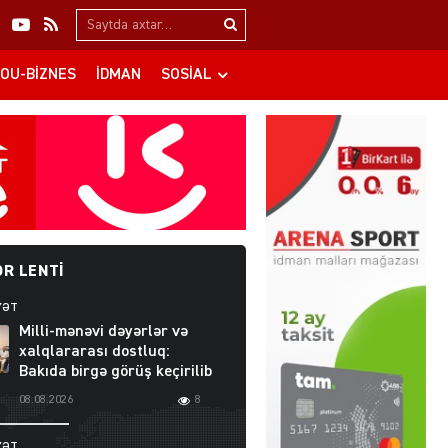
Search…
OU-BIZNES
İDMAN
SOSIAL
R LENTI
YƏT
Milli-mənəvi dəyərlər və
xalqlararası dostluq:
Bakıda birgə görüş keçirilib
08.08.2026
8
YƏT