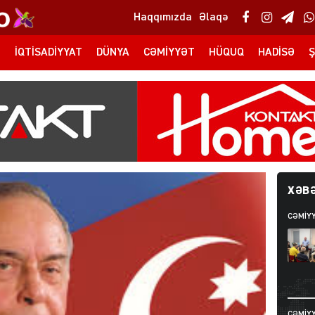
Haqqımızda
Əlaqə
T
İQTISADIYYAT
DÜNYA
CƏMIYYƏT
HÜQUQ
HADISƏ
Ş
XƏBƏ
CƏMIY
CƏMIY