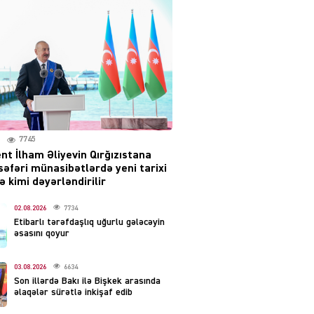
səsləri eşidildi
07.08.2026
5492
Rusiya-Ukrayna
münaqişəsinin həllində
irəliləyiş var – Tramp
07.08.2026
5503
7745
nt İlham Əliyevin Qırğızıstana
YƏT
səfəri münasibətlərdə yeni tarixi
Prezident 2 fərman
 kimi dəyərləndirilir
imzaladı
07.08.2026
02.08.2026
7734
5492
Etibarlı tərəfdaşlıq uğurlu gələcəyin
əsasını qoyur
 SİYASƏT
Tehran və İrəvandan
03.08.2026
6634
“Tramp yolu”na HƏMLƏ –
Son illərdə Bakı ilə Bişkek arasında
REAKSİYA
əlaqələr sürətlə inkişaf edib
07.08.2026
5494