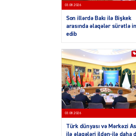
03.08.2026
Son illərdə Bakı ilə Bişkek
arasında əlaqələr sürətlə i
edib
03.08.2026
Türk dünyası və Mərkəzi As
ilə əlaqələri ildən-ilə daha 