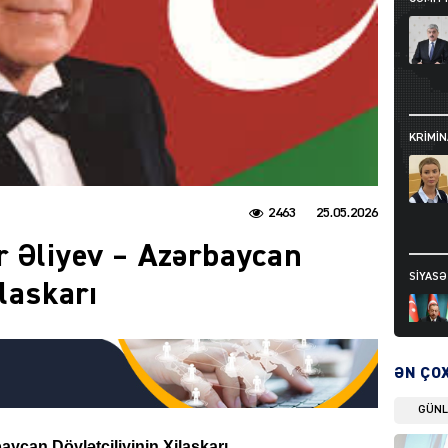
KRIMIN
2463
25.05.2026
 Əliyev – Azərbaycan
SIYAS
ilaskarı
ƏN ÇO
GÜN
DÜNYA
ycan Dövlətçiliyinin Xilaskarı