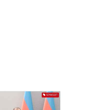
törədən şəxs saxlanıldı
07.08.2026
3974
AL
Kiyevdə əlinə silah alıb
döyüşdü, Azərbaycanda
həbs olundu – MƏHKƏMƏ İŞİ
04.08.2026
4404
80 manatlıq Prezident
təqaüdü ilə bağlı VACİB
AÇIQLAMA
04.08.2026
4403
AL
Cəza çəkən şəxs məhkum
SIYASƏT
yoldaşını buna görə
öldürüb…