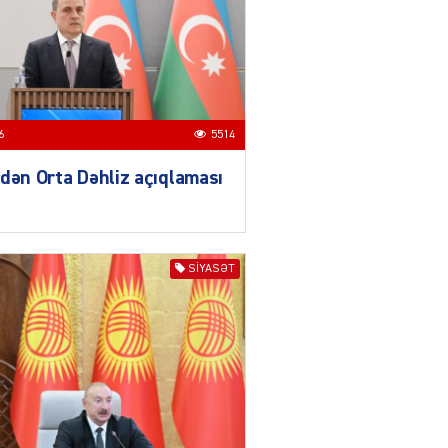
04.08.2026
3017
YƏT
Azərbaycanda sürücüsüz
nəqliyyat dövrü başlayır –
BELƏ işləyəcək
6
5514
04.08.2026
4026
dən Orta Dəhliz açıqlaması
ƏT
XİN rəhbərindən TRİPP
layihəsi ilə bağlı AÇIQLAMA
04.08.2026
4397
SIYASƏT
Müharibə Rusiyanın belini
bükür
04.08.2026
4013
IZNES