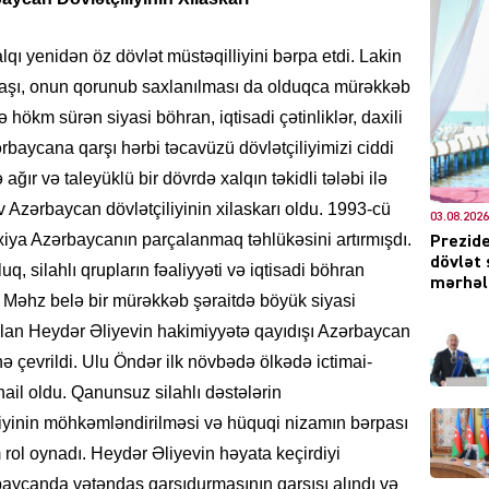
qı yenidən öz dövlət müstəqilliyini bərpa etdi. Lakin
anaşı, onun qorunub saxlanılması da olduqca mürəkkəb
DÜNYA
ə hökm sürən siyasi böhran, iqtisadi çətinliklər, daxili
baycana qarşı hərbi təcavüzü dövlətçiliyimizi ciddi
ır və taleyüklü bir dövrdə xalqın təkidli tələbi ilə
Azərbaycan dövlətçiliyinin xilaskarı oldu. 1993-cü
03.08.2026
xiya Azərbaycanın parçalanmaq təhlükəsini artırmışdı.
Prezide
CƏMIY
dövlət 
q, silahlı qrupların fəaliyyəti və iqtisadi böhran
mərhələ
i. Məhz belə bir mürəkkəb şəraitdə böyük siyasi
olan Heydər Əliyevin hakimiyyətə qayıdışı Azərbaycan
ə çevrildi. Ulu Öndər ilk növbədə ölkədə ictimai-
XARİCİ
nail oldu. Qanunsuz silahlı dəstələrin
çiliyinin möhkəmləndirilməsi və hüquqi nizamın bərpası
rol oynadı. Heydər Əliyevin həyata keçirdiyi
rbaycanda vətəndaş qarşıdurmasının qarşısı alındı və