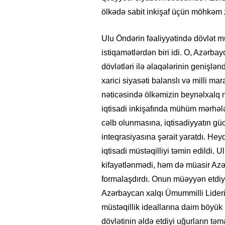
ölkədə sabit inkişaf üçün möhkəm 
Ulu Öndərin fəaliyyətində dövlət m
istiqamətlərdən biri idi. O, Azərb
dövlətləri ilə əlaqələrinin genişl
xarici siyasəti balanslı və milli m
nəticəsində ölkəmizin beynəlxalq 
iqtisadi inkişafında mühüm mərhəl
cəlb olunmasına, iqtisadiyyatın g
inteqrasiyasına şərait yaratdı. He
iqtisadi müstəqilliyi təmin edildi.
kifayətlənmədi, həm də müasir Azər
formalaşdırdı. Onun müəyyən etdiyi 
Azərbaycan xalqı Ümummilli Liderin
müstəqillik ideallarına daim böyü
dövlətinin əldə etdiyi uğurların tə