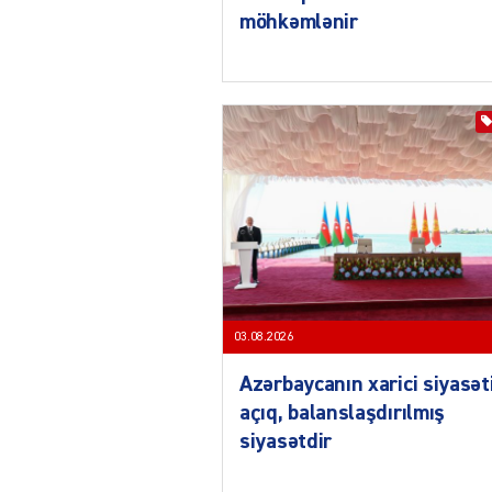
möhkəmlənir
03.08.2026
Azərbaycanın xarici siyasət
açıq, balanslaşdırılmış
siyasətdir