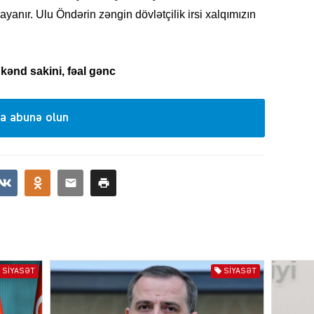
ayanır. Ulu Öndərin zəngin dövlətçilik irsi xalqımızın
KRIMIN
kənd sakini, fəal gənc
a abunə olun
SOSIAL
KRIMIN
SIYASƏT
SIYASƏT