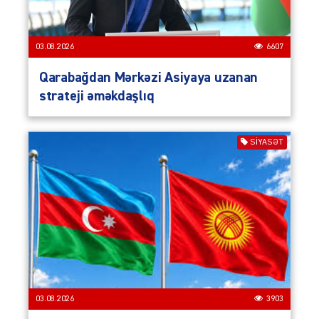
03.08.2026
6607
Qarabağdan Mərkəzi Asiyaya uzanan
strateji əməkdaşlıq
SIYASƏT
03.08.2026
3903