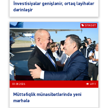
İnvestisiyalar genişlənir, ortaq layihələr
dərinləşir
SIYASƏT
03.08.2026
4911
Müttəfiqlik münasibətlərində yeni
mərhələ