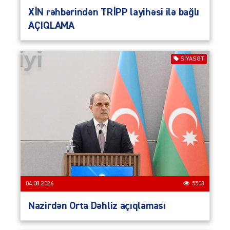
XİN rəhbərindən TRİPP layihəsi ilə bağlı
AÇIQLAMA
SIYASƏT
04.08.2026
5503
Nazirdən Orta Dəhliz açıqlaması