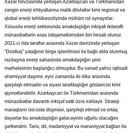
Xəzər hövzəsində yerləşən Azərbaycan və Türkmənistan
zəngin enerji ehtiyatlarına malik dövlətlər kimi regional və
qlobal enerji təhlükəsizliyində mühüm rol oynayırlar.
Xüsusilə enerji sektorunda əməkdaşlığın inkişafı ikitərəfli
münasibətlərin əsas istiqamətlərindən biri hesab olunur.
2021-ci ildə tərəflər arasında Xəzər dənizində yerləşən
“Dostluq” yatağının birgə işlənilməsi ilə bağlı əldə olunmuş
razılaşma enerji sahəsində əməkdaşlığın yeni
mərhələsinin başlanğıcı olmuşdur. Bu sənəd yalnız iqtisadi
əhəmiyyət daşımır, eyni zamanda iki ölkə arasında
qarşılıqlı etimadın və siyasi tərəfdaşlığın göstəricisi kimi
qiymətləndirilir. Azərbaycan ilə Türkmənistan arasında
münasibətlər davamlı inkişaf xətti üzrə irəliləyir. Strateji
maraqların üst-üstə düşməsi, qarşılıqlı etimad və ortaq
dəyərlər bu əməkdaşlığın gələcəyinin uğurlu olacağını
şərtləndirir. Tarix, dil, mədəniyyət və mənəviyyat bağları ilə