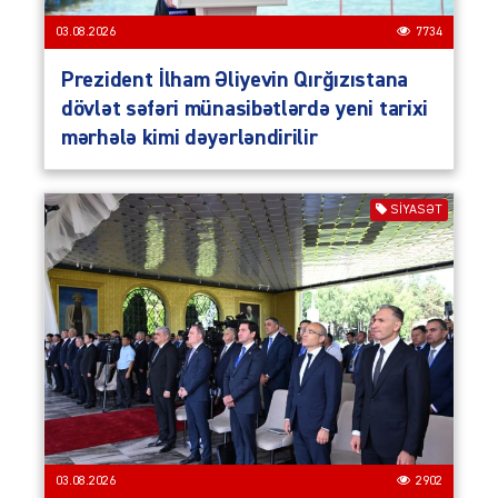
03.08.2026
7734
Prezident İlham Əliyevin Qırğızıstana
dövlət səfəri münasibətlərdə yeni tarixi
mərhələ kimi dəyərləndirilir
SIYASƏT
03.08.2026
2902