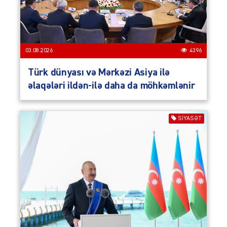
03.08.2026
4396
Türk dünyası və Mərkəzi Asiya ilə
əlaqələri ildən-ilə daha da möhkəmlənir
SIYASƏT