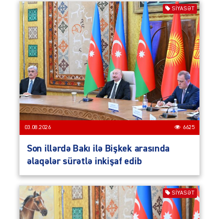
SIYASƏT
03.08.2026
6625
Son illərdə Bakı ilə Bişkek arasında
əlaqələr sürətlə inkişaf edib
SIYASƏT