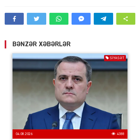
BƏNZƏR XƏBƏRLƏR
SIYASƏT
04.08.2026
4388