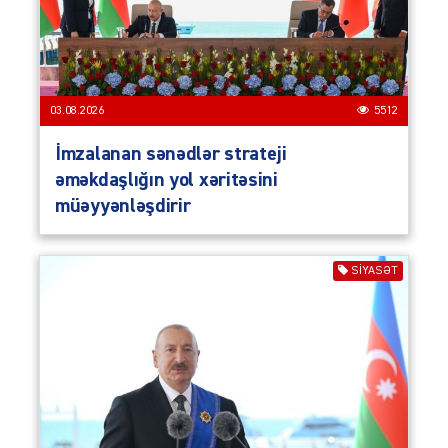
03.08.2026
5512
İmzalanan sənədlər strateji
əməkdaşlığın yol xəritəsini
müəyyənləşdirir
SIYASƏT