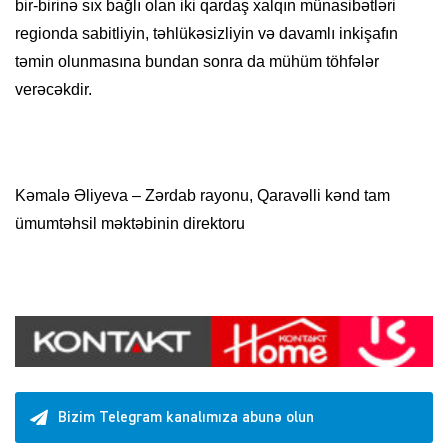
bir-birinə sıx bağlı olan iki qardaş xalqın münasibətləri
regionda sabitliyin, təhlükəsizliyin və davamlı inkişafın
təmin olunmasına bundan sonra da mühüm töhfələr
verəcəkdir.
Kəmalə Əliyeva – Zərdab rayonu, Qaravəlli kənd tam
ümumtəhsil məktəbinin direktoru
Bizim Telegram kanalımıza abunə olun