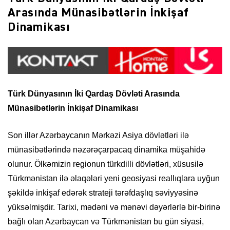
Arasında Münasibətlərin İnkişaf
Dinamikası
Türk Dünyasının İki Qardaş Dövləti Arasında
Münasibətlərin İnkişaf Dinamikası
Son illər Azərbaycanın Mərkəzi Asiya dövlətləri ilə
münasibətlərində nəzərəçarpacaq dinamika müşahidə
olunur. Ölkəmizin regionun türkdilli dövlətləri, xüsusilə
Türkmənistan ilə əlaqələri yeni geosiyasi reallıqlara uyğun
şəkildə inkişaf edərək strateji tərəfdaşlıq səviyyəsinə
yüksəlmişdir. Tarixi, mədəni və mənəvi dəyərlərlə bir-birinə
bağlı olan Azərbaycan və Türkmənistan bu gün siyasi,