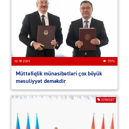
02.08.2026
5570
Müttəfiqlik münasibətləri çox böyük
məsuliyyət deməkdir
SIYASƏT