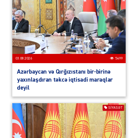
03.08.2026
5499
Azərbaycan və Qırğızıstanı bir-birinə
yaxınlaşdıran təkcə iqtisadi maraqlar
deyil
SIYASƏT