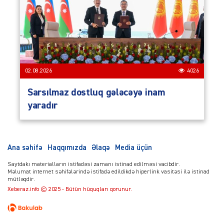
02.08.2026
4026
Sarsılmaz dostluq gələcəyə inam
yaradır
Ana səhifə
Haqqımızda
Əlaqə
Media üçün
Saytdakı materialların istifadəsi zamanı istinad edilməsi vacibdir.
Məlumat internet səhifələrində istifadə edildikdə hiperlink vasitəsi ilə istinad
mütləqdir.
Xeberaz.info © 2025 - Bütün hüquqları qorunur.