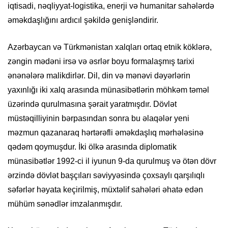
iqtisadi, nəqliyyat-logistika, enerji və humanitar sahələrdə
əməkdaşlığını ardıcıl şəkildə genişləndirir.
Azərbaycan və Türkmənistan xalqları ortaq etnik köklərə,
zəngin mədəni irsə və əsrlər boyu formalaşmış tarixi
ənənələrə malikdirlər. Dil, din və mənəvi dəyərlərin
yaxınlığı iki xalq arasında münasibətlərin möhkəm təməl
üzərində qurulmasına şərait yaratmışdır. Dövlət
müstəqilliyinin bərpasından sonra bu əlaqələr yeni
məzmun qazanaraq hərtərəfli əməkdaşlıq mərhələsinə
qədəm qoymuşdur. İki ölkə arasında diplomatik
münasibətlər 1992-ci il iyunun 9-da qurulmuş və ötən dövr
ərzində dövlət başçıları səviyyəsində çoxsaylı qarşılıqlı
səfərlər həyata keçirilmiş, müxtəlif sahələri əhatə edən
mühüm sənədlər imzalanmışdır.