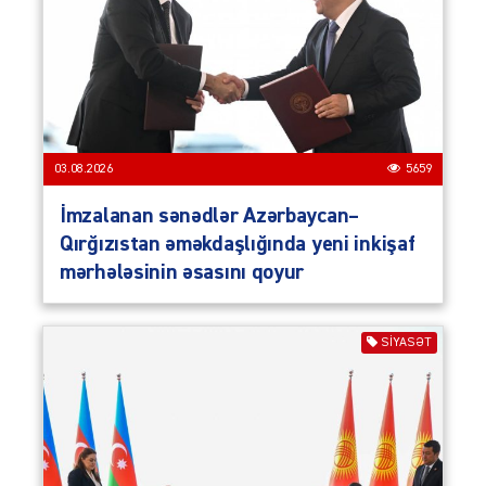
03.08.2026
5659
İmzalanan sənədlər Azərbaycan–
Qırğızıstan əməkdaşlığında yeni inkişaf
mərhələsinin əsasını qoyur
SIYASƏT