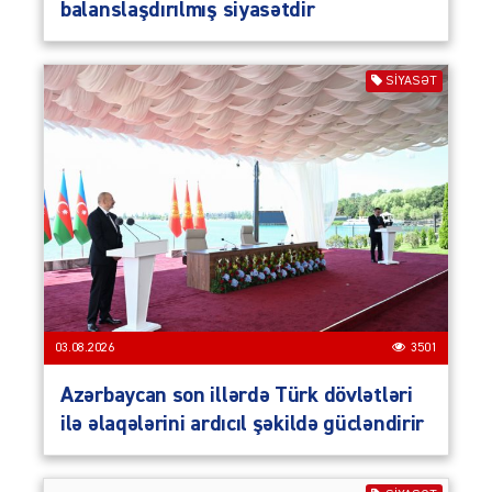
balanslaşdırılmış siyasətdir
SIYASƏT
03.08.2026
3501
Azərbaycan son illərdə Türk dövlətləri
ilə əlaqələrini ardıcıl şəkildə gücləndirir