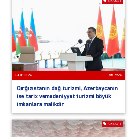
SIYASƏT
03.08.2026
5524
Qırğızıstanın dağ turizmi, Azərbaycanın
isə tarix vəmədəniyyət turizmi böyük
imkanlara malikdir
SIYASƏT