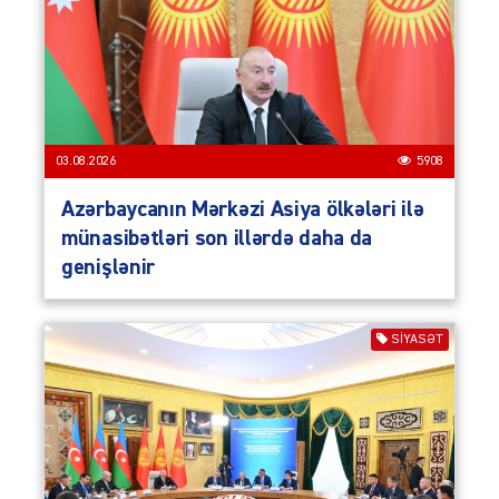
03.08.2026
5908
Azərbaycanın Mərkəzi Asiya ölkələri ilə
münasibətləri son illərdə daha da
genişlənir
SIYASƏT