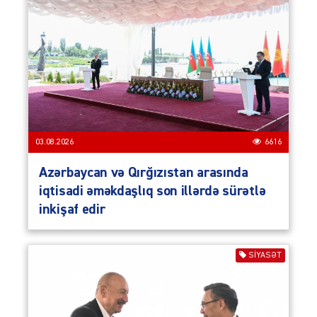
03.08.2026
6616
Azərbaycan və Qırğızıstan arasında
iqtisadi əməkdaşlıq son illərdə sürətlə
inkişaf edir
SIYASƏT