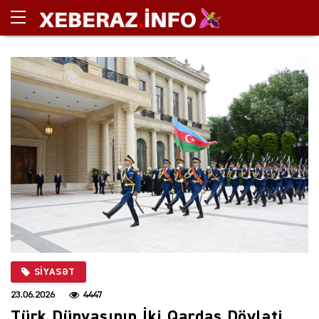
SIYASƏT
23.06.2026
4447
Türk Dünyasının İki Qardaş Dövləti