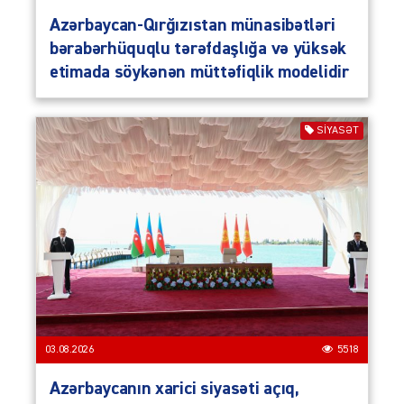
Azərbaycan-Qırğızıstan münasibətləri
bərabərhüquqlu tərəfdaşlığa və yüksək
etimada söykənən müttəfiqlik modelidir
SIYASƏT
03.08.2026
5518
Azərbaycanın xarici siyasəti açıq,