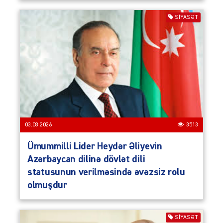
SIYASƏT
03.08.2026
3513
Ümummilli Lider Heydər Əliyevin
Azərbaycan dilinə dövlət dili
statusunun verilməsində əvəzsiz rolu
olmuşdur
SIYASƏT