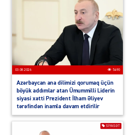
03.08.2026
5490
Azərbaycan ana dilimizi qorumaq üçün
böyük addımlar atan Ümummilli Liderin
siyasi xətti Prezident İlham Əliyev
tərəfindən inamla davam etdirilir
SIYASƏT